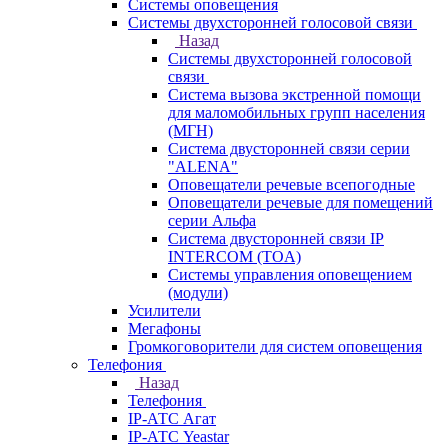
Системы оповещения
Системы двухсторонней голосовой связи
Назад
Системы двухсторонней голосовой
связи
Система вызова экстренной помощи
для маломобильных групп населения
(МГН)
Система двусторонней связи серии
"ALENA"
Оповещатели речевые всепогодные
Оповещатели речевые для помещений
серии Альфа
Система двусторонней связи IP
INTERCOM (TOA)
Системы управления оповещением
(модули)
Усилители
Мегафоны
Громкоговорители для систем оповещения
Телефония
Назад
Телефония
IP-АТС Агат
IP-АТС Yeastar