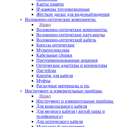
Карты памяти
IP-камеры тепловизионные
Жёсткие диски для видеонаблюдения
Волоконно-оптические компоненты
Назад
Волоконно-оптические компоненты
Волоконно-оптические патч-корды
Волоконно-оптический кабель
Кроссы оптические
Мультиплексоры
Кабельные сборки
Претерминированные решения
Оптические адаптеры и коннекторы
Пигтейлы
Крепёж для кабеля
Муфты
Расходные материалы и пр.
Инструмент и измерительные приборы
Назад
Инструмент и измерительные приборы
Для коаксиального кабеля
Для медного кабеля ( витой пары и
телефонного)
Для оптического кабеля
Монтажный инструмент