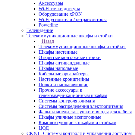
Аксессуары
Wi-Fi точки доступа
Оборудование хPON
Wi-Fi усилители / ретрансляторы
Powerline
Телевидение
Телекоммуникационные шкафы и стойки
Назад
Телекоммуникационные шкафы и стойки
Шкафы настенные
Открытые монтажные стойки
Шкафы антивандальные
Шкафы напольные
Кабельные органайзеры
Настенные кронштейны
Полки и направляющие
Прочие аксессуары к
телекоммуникационным шкафам
Системы контроля климата
Системы распределения электропитания
Фальш-панели, заглушки и вводы для кабеля
Шкафы уличные всепогодные
Комплектующие к шкафам и стойкам
ЦОД
СКУД - Системы контроля и управления доступом