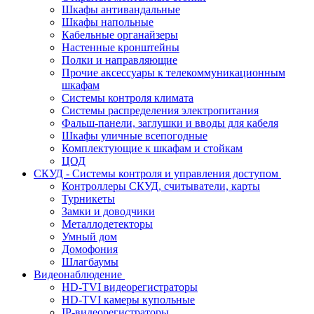
Шкафы антивандальные
Шкафы напольные
Кабельные органайзеры
Настенные кронштейны
Полки и направляющие
Прочие аксессуары к телекоммуникационным
шкафам
Системы контроля климата
Системы распределения электропитания
Фальш-панели, заглушки и вводы для кабеля
Шкафы уличные всепогодные
Комплектующие к шкафам и стойкам
ЦОД
СКУД - Системы контроля и управления доступом
Контроллеры СКУД, считыватели, карты
Турникеты
Замки и доводчики
Металлодетекторы
Умный дом
Домофония
Шлагбаумы
Видеонаблюдение
HD-TVI видеорегистраторы
HD-TVI камеры купольные
IP-видеорегистраторы