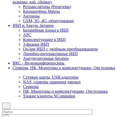
разъемы, каб. сборки)
Ретрансляторы (Репитеры)
Кронштейны Мачты
Антенны
GSM, 3G, 4G -оборудование
ИБП и Аккум. батареи
Батарейные блоки к ИБП
APC
Комплектующие к ИБП
3-фазные ИБП
On-line ИБП с двойным преобразованием
Линейно-интерактивные ИБП
Аккумуляторные батареи
ВКС - Видеоконференцсвязь
Серверы, ПК, Мониторы и комплектующие, Оргтехника
Сетевые карты, USB-адаптеры
NAS, серверы хранения данных
Серверы
ПК, Мониторы и комплектующие, Оргтехника
Тонкие клиенты NComputing