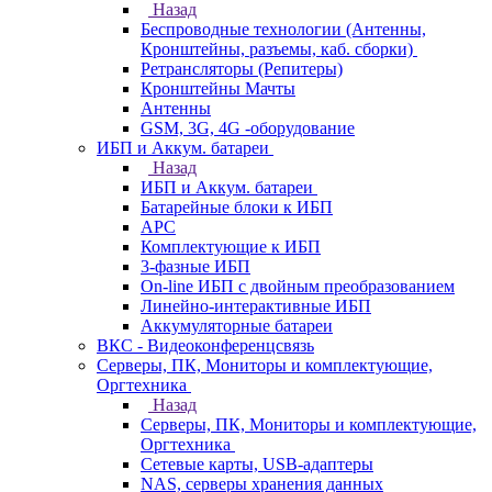
Назад
Беспроводные технологии (Антенны,
Кронштейны, разъемы, каб. сборки)
Ретрансляторы (Репитеры)
Кронштейны Мачты
Антенны
GSM, 3G, 4G -оборудование
ИБП и Аккум. батареи
Назад
ИБП и Аккум. батареи
Батарейные блоки к ИБП
APC
Комплектующие к ИБП
3-фазные ИБП
On-line ИБП с двойным преобразованием
Линейно-интерактивные ИБП
Аккумуляторные батареи
ВКС - Видеоконференцсвязь
Серверы, ПК, Мониторы и комплектующие,
Оргтехника
Назад
Серверы, ПК, Мониторы и комплектующие,
Оргтехника
Сетевые карты, USB-адаптеры
NAS, серверы хранения данных