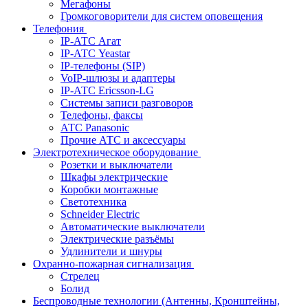
Мегафоны
Громкоговорители для систем оповещения
Телефония
IP-АТС Агат
IP-АТС Yeastar
IP-телефоны (SIP)
VoIP-шлюзы и адаптеры
IP-АТС Ericsson-LG
Системы записи разговоров
Телефоны, факсы
АТС Panasonic
Прочие АТС и аксессуары
Электротехническое оборудование
Розетки и выключатели
Шкафы электрические
Коробки монтажные
Светотехника
Schneider Electric
Автоматические выключатели
Электрические разъёмы
Удлинители и шнуры
Охранно-пожарная сигнализация
Стрелец
Болид
Беспроводные технологии (Антенны, Кронштейны,