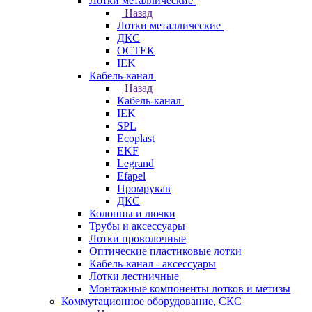
Лотки металлические
Назад
Лотки металлические
ДКС
ОСТЕК
IEK
Кабель-канал
Назад
Кабель-канал
IEK
SPL
Ecoplast
EKF
Legrand
Efapel
Промрукав
ДКС
Колонны и лючки
Трубы и аксессуары
Лотки проволочные
Оптические пластиковые лотки
Кабель-канал - аксессуары
Лотки лестничные
Монтажные компоненты лотков и метизы
Коммутационное оборудование, СКС