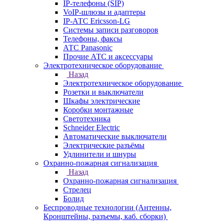
IP-телефоны (SIP)
VoIP-шлюзы и адаптеры
IP-АТС Ericsson-LG
Системы записи разговоров
Телефоны, факсы
АТС Panasonic
Прочие АТС и аксессуары
Электротехническое оборудование
Назад
Электротехническое оборудование
Розетки и выключатели
Шкафы электрические
Коробки монтажные
Светотехника
Schneider Electric
Автоматические выключатели
Электрические разъёмы
Удлинители и шнуры
Охранно-пожарная сигнализация
Назад
Охранно-пожарная сигнализация
Стрелец
Болид
Беспроводные технологии (Антенны,
Кронштейны, разъемы, каб. сборки)