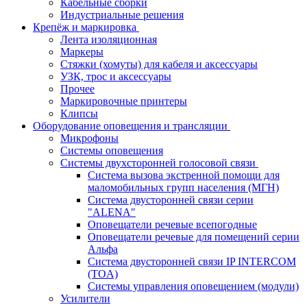
Кабельные сборки
Индустриальные решения
Крепёж и маркировка
Лента изоляционная
Маркеры
Стяжки (хомуты) для кабеля и аксессуары
УЗК, трос и аксессуары
Прочее
Маркировочные принтеры
Клипсы
Оборудование оповещения и трансляции
Микрофоны
Системы оповещения
Системы двухсторонней голосовой связи
Система вызова экстренной помощи для
маломобильных групп населения (МГН)
Система двусторонней связи серии
"ALENA"
Оповещатели речевые всепогодные
Оповещатели речевые для помещений серии
Альфа
Система двусторонней связи IP INTERCOM
(TOA)
Системы управления оповещением (модули)
Усилители