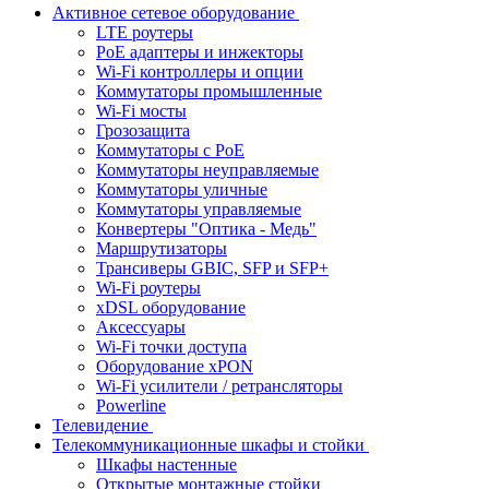
Активное сетевое оборудование
LTE роутеры
PoE адаптеры и инжекторы
Wi-Fi контроллеры и опции
Коммутаторы промышленные
Wi-Fi мосты
Грозозащита
Коммутаторы c PoE
Коммутаторы неуправляемые
Коммутаторы уличные
Коммутаторы управляемые
Конвертеры "Оптика - Медь"
Маршрутизаторы
Трансиверы GBIC, SFP и SFP+
Wi-Fi роутеры
xDSL оборудование
Аксессуары
Wi-Fi точки доступа
Оборудование хPON
Wi-Fi усилители / ретрансляторы
Powerline
Телевидение
Телекоммуникационные шкафы и стойки
Шкафы настенные
Открытые монтажные стойки