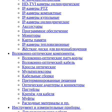
HD-TVI камеры цилиндрические
IP-камеры PTZ
IP-камеры компактные
IP-камеры купольные
IP-камеры цилиндрические
Акссесуары
Программное обеспечение
Мониторы
Карты памяти
IP-камеры тепловизионные
Жёсткие диски для видеонаблюдения
Волоконно-оптические компоненты
Волоконно-оптические патч-корды
Волоконно-оптический кабель
Кроссы оптические
Мультиплексоры
Кабельные сборки
Претерминированные решения
Оптические адаптеры и коннекторы
Пигтейлы
Крепёж для кабеля
Муфты
Расходные материалы и пр.
Инструмент и измерительные приборы
Для коаксиального кабеля