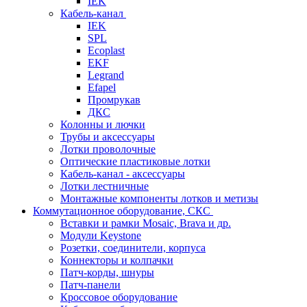
IEK
Кабель-канал
IEK
SPL
Ecoplast
EKF
Legrand
Efapel
Промрукав
ДКС
Колонны и лючки
Трубы и аксессуары
Лотки проволочные
Оптические пластиковые лотки
Кабель-канал - аксессуары
Лотки лестничные
Монтажные компоненты лотков и метизы
Коммутационное оборудование, СКС
Вставки и рамки Mosaic, Brava и др.
Модули Keystone
Розетки, соединители, корпуса
Коннекторы и колпачки
Патч-корды, шнуры
Патч-панели
Кроссовое оборудование