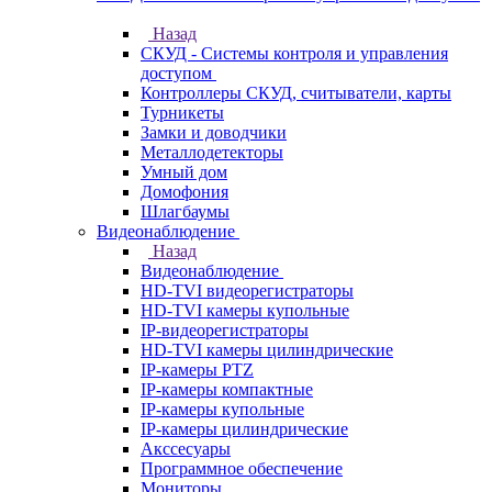
Назад
СКУД - Системы контроля и управления
доступом
Контроллеры СКУД, считыватели, карты
Турникеты
Замки и доводчики
Металлодетекторы
Умный дом
Домофония
Шлагбаумы
Видеонаблюдение
Назад
Видеонаблюдение
HD-TVI видеорегистраторы
HD-TVI камеры купольные
IP-видеорегистраторы
HD-TVI камеры цилиндрические
IP-камеры PTZ
IP-камеры компактные
IP-камеры купольные
IP-камеры цилиндрические
Акссесуары
Программное обеспечение
Мониторы