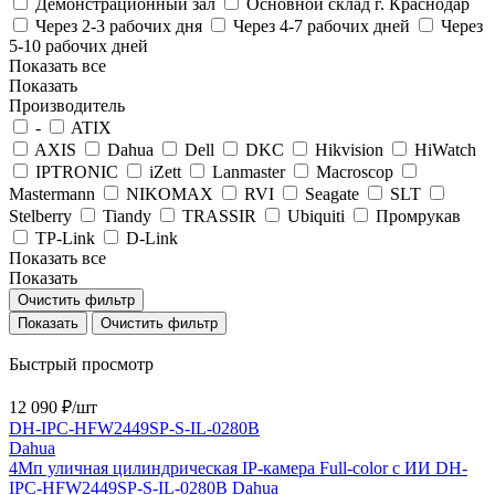
Демонстрационный зал
Основной склад г. Краснодар
Через 2-3 рабочих дня
Через 4-7 рабочих дней
Через
5-10 рабочих дней
Показать все
Показать
Производитель
-
ATIX
AXIS
Dahua
Dell
DKC
Hikvision
HiWatch
IPTRONIC
iZett
Lanmaster
Macroscop
Mastermann
NIKOMAX
RVI
Seagate
SLT
Stelberry
Tiandy
TRASSIR
Ubiquiti
Промрукав
TP-Link
D-Link
Показать все
Показать
Очистить фильтр
Очистить фильтр
Быстрый просмотр
12 090 ₽/
шт
DH-IPC-HFW2449SP-S-IL-0280B
Dahua
4Мп уличная цилиндрическая IP-камера Full-color с ИИ DH-
IPC-HFW2449SP-S-IL-0280B Dahua