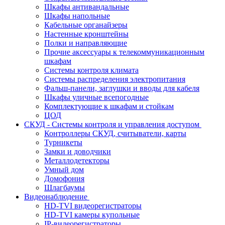
Шкафы антивандальные
Шкафы напольные
Кабельные органайзеры
Настенные кронштейны
Полки и направляющие
Прочие аксессуары к телекоммуникационным
шкафам
Системы контроля климата
Системы распределения электропитания
Фальш-панели, заглушки и вводы для кабеля
Шкафы уличные всепогодные
Комплектующие к шкафам и стойкам
ЦОД
СКУД - Системы контроля и управления доступом
Контроллеры СКУД, считыватели, карты
Турникеты
Замки и доводчики
Металлодетекторы
Умный дом
Домофония
Шлагбаумы
Видеонаблюдение
HD-TVI видеорегистраторы
HD-TVI камеры купольные
IP-видеорегистраторы