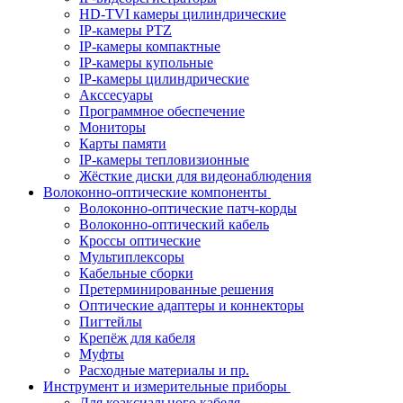
HD-TVI камеры цилиндрические
IP-камеры PTZ
IP-камеры компактные
IP-камеры купольные
IP-камеры цилиндрические
Акссесуары
Программное обеспечение
Мониторы
Карты памяти
IP-камеры тепловизионные
Жёсткие диски для видеонаблюдения
Волоконно-оптические компоненты
Волоконно-оптические патч-корды
Волоконно-оптический кабель
Кроссы оптические
Мультиплексоры
Кабельные сборки
Претерминированные решения
Оптические адаптеры и коннекторы
Пигтейлы
Крепёж для кабеля
Муфты
Расходные материалы и пр.
Инструмент и измерительные приборы
Для коаксиального кабеля