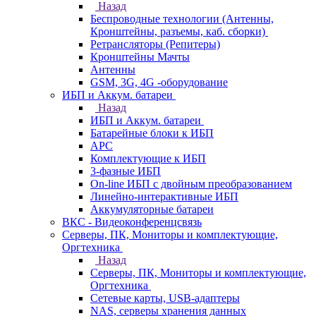
Назад
Беспроводные технологии (Антенны,
Кронштейны, разъемы, каб. сборки)
Ретрансляторы (Репитеры)
Кронштейны Мачты
Антенны
GSM, 3G, 4G -оборудование
ИБП и Аккум. батареи
Назад
ИБП и Аккум. батареи
Батарейные блоки к ИБП
APC
Комплектующие к ИБП
3-фазные ИБП
On-line ИБП с двойным преобразованием
Линейно-интерактивные ИБП
Аккумуляторные батареи
ВКС - Видеоконференцсвязь
Серверы, ПК, Мониторы и комплектующие,
Оргтехника
Назад
Серверы, ПК, Мониторы и комплектующие,
Оргтехника
Сетевые карты, USB-адаптеры
NAS, серверы хранения данных