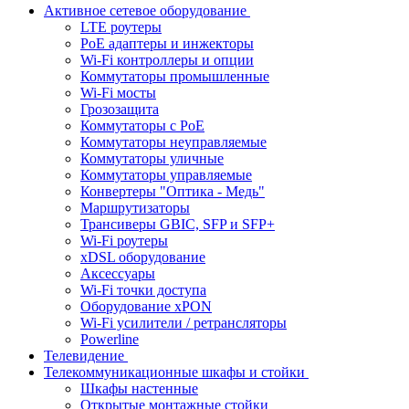
Активное сетевое оборудование
LTE роутеры
PoE адаптеры и инжекторы
Wi-Fi контроллеры и опции
Коммутаторы промышленные
Wi-Fi мосты
Грозозащита
Коммутаторы c PoE
Коммутаторы неуправляемые
Коммутаторы уличные
Коммутаторы управляемые
Конвертеры "Оптика - Медь"
Маршрутизаторы
Трансиверы GBIC, SFP и SFP+
Wi-Fi роутеры
xDSL оборудование
Аксессуары
Wi-Fi точки доступа
Оборудование хPON
Wi-Fi усилители / ретрансляторы
Powerline
Телевидение
Телекоммуникационные шкафы и стойки
Шкафы настенные
Открытые монтажные стойки