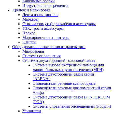
Кабельные сборки
Индустриальные решения
Крепёж и маркировка
Лента изоляционная
Маркеры
Стяжки (хомуты) для кабеля и аксессуары
УЗК, трос и аксессуары
Прочее
Маркировочные принтеры
Клипсы
Оборудование оповещения и трансляции
Микрофоны
Системы оповещения
Системы двухсторонней голосовой связи
Система вызова экстренной помощи для
маломобильных групп населения (МГН)
Система двусторонней связи серии
"ALENA"
Оповещатели речевые всепогодные
Оповещатели речевые для помещений серии
Альфа
Система двусторонней связи IP INTERCOM
(TOA)
Системы управления оповещением (модули)
Усилители