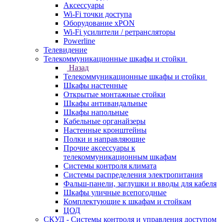
Аксессуары
Wi-Fi точки доступа
Оборудование хPON
Wi-Fi усилители / ретрансляторы
Powerline
Телевидение
Телекоммуникационные шкафы и стойки
Назад
Телекоммуникационные шкафы и стойки
Шкафы настенные
Открытые монтажные стойки
Шкафы антивандальные
Шкафы напольные
Кабельные органайзеры
Настенные кронштейны
Полки и направляющие
Прочие аксессуары к
телекоммуникационным шкафам
Системы контроля климата
Системы распределения электропитания
Фальш-панели, заглушки и вводы для кабеля
Шкафы уличные всепогодные
Комплектующие к шкафам и стойкам
ЦОД
СКУД - Системы контроля и управления доступом