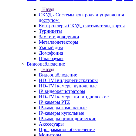
Назад
СКУД - Системы контроля и управления
доступом
Контроллеры СКУД, считыватели, карты
Турникеты
Замки и доводчики
Металлодетекторы
Умный дом
Домофония
Шлагбаумы
Видеонаблюдение
Назад
Видеонаблюдение
HD-TVI видеорегистраторы
HD-TVI камеры купольные
IP-видеорегистраторы
HD-TVI камеры цилиндрические
IP-камеры PTZ
IP-камеры компактные
IP-камеры купольные
IP-камеры цилиндрические
Акссесуары
Программное обеспечение
Мониторы