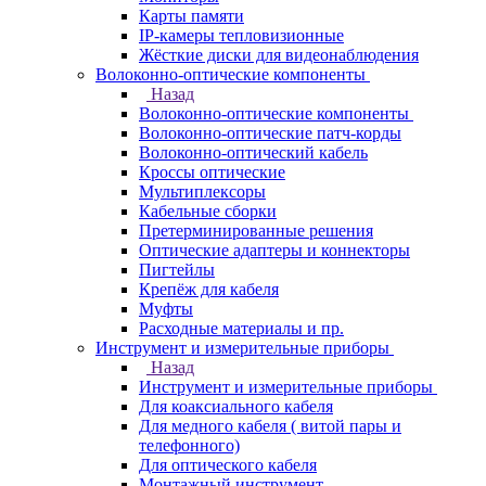
Карты памяти
IP-камеры тепловизионные
Жёсткие диски для видеонаблюдения
Волоконно-оптические компоненты
Назад
Волоконно-оптические компоненты
Волоконно-оптические патч-корды
Волоконно-оптический кабель
Кроссы оптические
Мультиплексоры
Кабельные сборки
Претерминированные решения
Оптические адаптеры и коннекторы
Пигтейлы
Крепёж для кабеля
Муфты
Расходные материалы и пр.
Инструмент и измерительные приборы
Назад
Инструмент и измерительные приборы
Для коаксиального кабеля
Для медного кабеля ( витой пары и
телефонного)
Для оптического кабеля
Монтажный инструмент