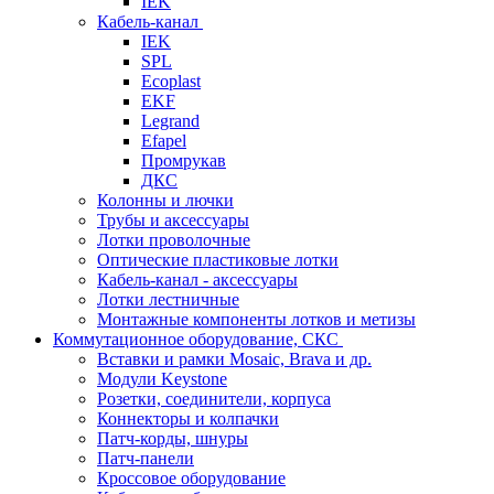
IEK
Кабель-канал
IEK
SPL
Ecoplast
EKF
Legrand
Efapel
Промрукав
ДКС
Колонны и лючки
Трубы и аксессуары
Лотки проволочные
Оптические пластиковые лотки
Кабель-канал - аксессуары
Лотки лестничные
Монтажные компоненты лотков и метизы
Коммутационное оборудование, СКС
Вставки и рамки Mosaic, Brava и др.
Модули Keystone
Розетки, соединители, корпуса
Коннекторы и колпачки
Патч-корды, шнуры
Патч-панели
Кроссовое оборудование