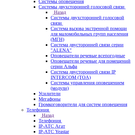
Системы оповещения
Системы двухсторонней голосовой связи
Назад
Системы двухсторонней голосовой
связи
Система вызова экстренной помощи
для маломобильных групп населения
(МГН)
Система двусторонней связи серии
"ALENA"
Оповещатели речевые всепогодные
Оповещатели речевые для помещений
серии Альфа
Система двусторонней связи IP
INTERCOM (TOA)
Системы управления оповещением
(модули)
Усилители
Мегафоны
Громкоговорители для систем оповещения
Телефония
Назад
Телефония
IP-АТС Агат
IP-АТС Yeastar