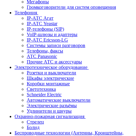
Мегафоны
Громкоговорители для систем оповещения
Телефония
IP-АТС Агат
IP-АТС Yeastar
IP-телефоны (SIP)
VoIP-шлюзы и адаптеры
IP-АТС Ericsson-LG
Системы записи разговоров
Телефоны, факсы
АТС Panasonic
Прочие АТС и аксессуары
Электротехническое оборудование
Розетки и выключатели
Шкафы электрические
Коробки монтажные
Светотехника
Schneider Electric
Автоматические выключатели
Электрические разъёмы
Удлинители и шнуры
Охранно-пожарная сигнализация
Стрелец
Болид
Беспроводные технологии (Антенны, Кронштейны,