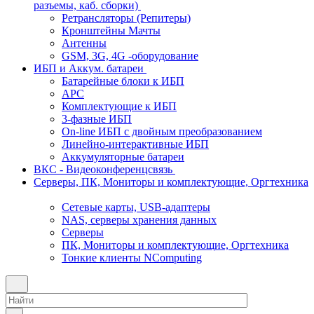
разъемы, каб. сборки)
Ретрансляторы (Репитеры)
Кронштейны Мачты
Антенны
GSM, 3G, 4G -оборудование
ИБП и Аккум. батареи
Батарейные блоки к ИБП
APC
Комплектующие к ИБП
3-фазные ИБП
On-line ИБП с двойным преобразованием
Линейно-интерактивные ИБП
Аккумуляторные батареи
ВКС - Видеоконференцсвязь
Серверы, ПК, Мониторы и комплектующие, Оргтехника
Сетевые карты, USB-адаптеры
NAS, серверы хранения данных
Серверы
ПК, Мониторы и комплектующие, Оргтехника
Тонкие клиенты NComputing