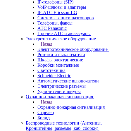
IP-телефоны (SIP)
VoIP-шлюзы и адаптеры
IP-АТС Ericsson-LG
Системы записи разговоров
Телефоны, факсы
АТС Panasonic
Прочие АТС и аксессуары
Электротехническое оборудование
Назад
Электротехническое оборудование
Розетки и выключатели
Шкафы электрические
Коробки монтажные
Светотехника
Schneider Electric
Автоматические выключатели
Электрические разъёмы
Удлинители и шнуры
Охранно-пожарная сигнализация
Назад
Охранно-пожарная сигнализация
Стрелец
Болид
Беспроводные технологии (Антенны,
Кронштейны, разъемы, каб. сборки)