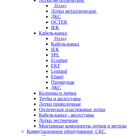
Лотки металлические
Назад
Лотки металлические
ДКС
ОСТЕК
IEK
Кабель-канал
Назад
Кабель-канал
IEK
SPL
Ecoplast
EKF
Legrand
Efapel
Промрукав
ДКС
Колонны и лючки
Трубы и аксессуары
Лотки проволочные
Оптические пластиковые лотки
Кабель-канал - аксессуары
Лотки лестничные
Монтажные компоненты лотков и метизы
Коммутационное оборудование, СКС