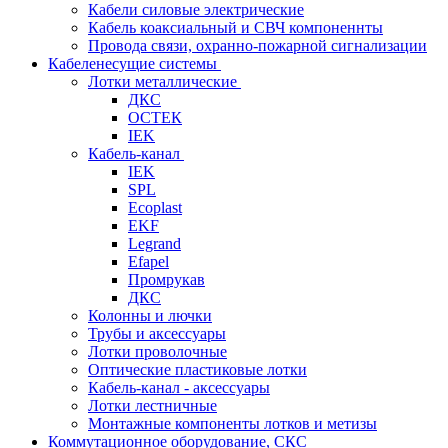
Кабели силовые электрические
Кабель коаксиальный и СВЧ компоненнты
Провода связи, охранно-пожарной сигнализации
Кабеленесущие системы
Лотки металлические
ДКС
ОСТЕК
IEK
Кабель-канал
IEK
SPL
Ecoplast
EKF
Legrand
Efapel
Промрукав
ДКС
Колонны и лючки
Трубы и аксессуары
Лотки проволочные
Оптические пластиковые лотки
Кабель-канал - аксессуары
Лотки лестничные
Монтажные компоненты лотков и метизы
Коммутационное оборудование, СКС