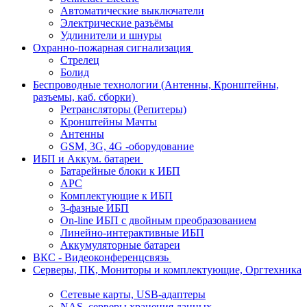
Автоматические выключатели
Электрические разъёмы
Удлинители и шнуры
Охранно-пожарная сигнализация
Стрелец
Болид
Беспроводные технологии (Антенны, Кронштейны,
разъемы, каб. сборки)
Ретрансляторы (Репитеры)
Кронштейны Мачты
Антенны
GSM, 3G, 4G -оборудование
ИБП и Аккум. батареи
Батарейные блоки к ИБП
APC
Комплектующие к ИБП
3-фазные ИБП
On-line ИБП с двойным преобразованием
Линейно-интерактивные ИБП
Аккумуляторные батареи
ВКС - Видеоконференцсвязь
Серверы, ПК, Мониторы и комплектующие, Оргтехника
Сетевые карты, USB-адаптеры
NAS, серверы хранения данных