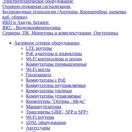
Электротехническое оборудование
Охранно-пожарная сигнализация
Беспроводные технологии (Антенны, Кронштейны, разъемы,
каб. сборки)
ИБП и Аккум. батареи
ВКС - Видеоконференцсвязь
Серверы, ПК, Мониторы и комплектующие, Оргтехника
Активное сетевое оборудование
LTE роутеры
PoE адаптеры и инжекторы
Wi-Fi контроллеры и опции
Коммутаторы промышленные
Wi-Fi мосты
Грозозащита
Коммутаторы c PoE
Коммутаторы неуправляемые
Коммутаторы уличные
Коммутаторы управляемые
Конвертеры "Оптика - Медь"
Маршрутизаторы
Трансиверы GBIC, SFP и SFP+
Wi-Fi роутеры
xDSL оборудование
Аксессуары