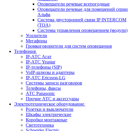
Оповещатели речевые всепогодные
Оповещатели речевые для помещений серии
Альфа
Система двусторонней связи IP INTERCOM
(TOA)
Системы управления оповещением (модули)
Усилители
Мегафоны
Громкоговорители для систем оповещения
Телефония
IP-АТС Агат
IP-АТС Yeastar
IP-телефоны (SIP)
VoIP-шлюзы и адаптеры
IP-АТС Ericsson-LG
Системы записи разговоров
Телефоны, факсы
АТС Panasonic
Прочие АТС и аксессуары
Электротехническое оборудование
Розетки и выключатели
Шкафы электрические
Коробки монтажные
Светотехника
Schneider Electric