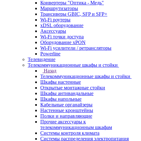
Конвертеры "Оптика - Медь"
Маршрутизаторы
Трансиверы GBIC, SFP и SFP+
Wi-Fi роутеры
xDSL оборудование
Аксессуары
Wi-Fi точки доступа
Оборудование хPON
Wi-Fi усилители / ретрансляторы
Powerline
Телевидение
Телекоммуникационные шкафы и стойки
Назад
Телекоммуникационные шкафы и стойки
Шкафы настенные
Открытые монтажные стойки
Шкафы антивандальные
Шкафы напольные
Кабельные органайзеры
Настенные кронштейны
Полки и направляющие
Прочие аксессуары к
телекоммуникационным шкафам
Системы контроля климата
Системы распределения электропитания