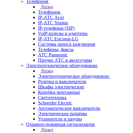
Телефония
Назад
Телефония
IP-АТС Агат
IP-АТС Yeastar
IP-телефоны (SIP)
VoIP-шлюзы и адаптеры
IP-АТС Ericsson-LG
Системы записи разговоров
Телефоны, факсы
АТС Panasonic
Прочие АТС и аксессуары
Электротехническое оборудование
Назад
Электротехническое оборудование
Розетки и выключатели
Шкафы электрические
Коробки монтажные
Светотехника
Schneider Electric
Автоматические выключатели
Электрические разъёмы
Удлинители и шнуры
Охранно-пожарная сигнализация
Назад