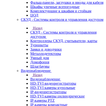
Фальш-панели, заглушки и вводы для кабеля
Шкафы уличные всепогодные
Комплектующие к шкафам и стойкам
ЦОД
СКУД - Системы контроля и управления доступом
Назад
СКУД - Системы контроля и управления
доступом
Контроллеры СКУД, считыватели, карты
Турникеты
Замки и доводчики
Металлодетекторы
Умный дом
Домофония
Шлагбаумы
Видеонаблюдение
Назад
Видеонаблюдение
HD-TVI видеорегистраторы
HD-TVI камеры купольные
IP-видеорегистраторы
HD-TVI камеры цилиндрические
IP-камеры PTZ
IP-камеры компактные