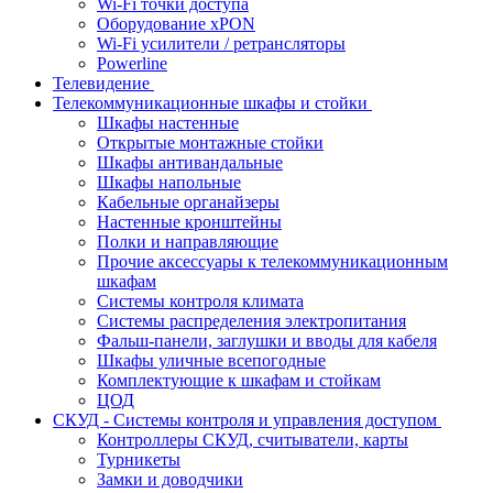
Wi-Fi точки доступа
Оборудование хPON
Wi-Fi усилители / ретрансляторы
Powerline
Телевидение
Телекоммуникационные шкафы и стойки
Шкафы настенные
Открытые монтажные стойки
Шкафы антивандальные
Шкафы напольные
Кабельные органайзеры
Настенные кронштейны
Полки и направляющие
Прочие аксессуары к телекоммуникационным
шкафам
Системы контроля климата
Системы распределения электропитания
Фальш-панели, заглушки и вводы для кабеля
Шкафы уличные всепогодные
Комплектующие к шкафам и стойкам
ЦОД
СКУД - Системы контроля и управления доступом
Контроллеры СКУД, считыватели, карты
Турникеты
Замки и доводчики