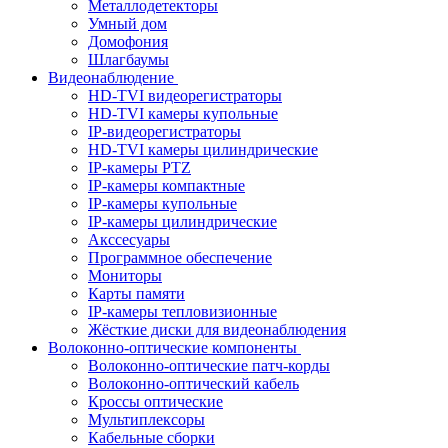
Металлодетекторы
Умный дом
Домофония
Шлагбаумы
Видеонаблюдение
HD-TVI видеорегистраторы
HD-TVI камеры купольные
IP-видеорегистраторы
HD-TVI камеры цилиндрические
IP-камеры PTZ
IP-камеры компактные
IP-камеры купольные
IP-камеры цилиндрические
Акссесуары
Программное обеспечение
Мониторы
Карты памяти
IP-камеры тепловизионные
Жёсткие диски для видеонаблюдения
Волоконно-оптические компоненты
Волоконно-оптические патч-корды
Волоконно-оптический кабель
Кроссы оптические
Мультиплексоры
Кабельные сборки