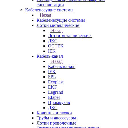
сигнализации
Кабеленесущие системы
Назад
Кабеленесущие системы
Лотки металлические
Назад
Лотки металлические
ДКС
ОСТЕК
IEK
Кабель-канал
Назад
Кабель-канал
IEK
SPL
Ecoplast
EKF
Legrand
Efapel
Промрукав
ДКС
Колонны и лючки
Трубы и аксессуары
Лотки проволочные