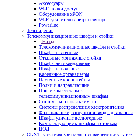
Аксессуары
Wi-Fi точки доступа
Оборудование хPON
Wi-Fi усилители / ретрансляторы
Powerline
Телевидение
Телекоммуникационные шкафы и стойки
Назад
Телекоммуникационные шкафы и стойки
Шкафы настенные
Открытые монтажные стойки
Шкафы антивандальные
Шкафы напольные
Кабельные органайзеры
Настенные кронштейны
Полки и направляющие
Прочие аксессуары к
телекоммуникационным шкафам
Системы контроля климата
Системы распределения электропитания
Фальш-панели, заглушки и вводы для кабеля
Шкафы уличные всепогодные
Комплектующие к шкафам и стойкам
ЦОД
СКУД - Системы контроля и управления доступом