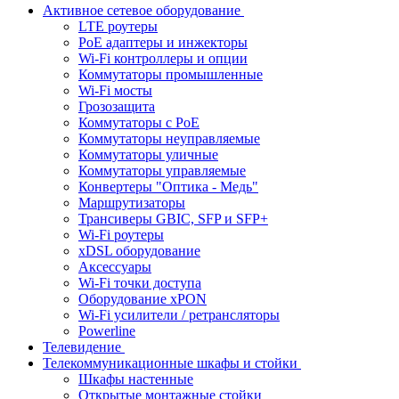
Активное сетевое оборудование
LTE роутеры
PoE адаптеры и инжекторы
Wi-Fi контроллеры и опции
Коммутаторы промышленные
Wi-Fi мосты
Грозозащита
Коммутаторы c PoE
Коммутаторы неуправляемые
Коммутаторы уличные
Коммутаторы управляемые
Конвертеры "Оптика - Медь"
Маршрутизаторы
Трансиверы GBIC, SFP и SFP+
Wi-Fi роутеры
xDSL оборудование
Аксессуары
Wi-Fi точки доступа
Оборудование хPON
Wi-Fi усилители / ретрансляторы
Powerline
Телевидение
Телекоммуникационные шкафы и стойки
Шкафы настенные
Открытые монтажные стойки