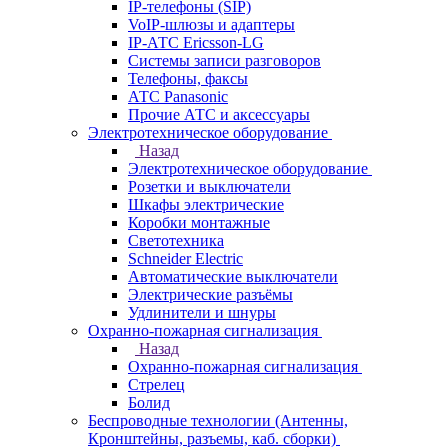
IP-телефоны (SIP)
VoIP-шлюзы и адаптеры
IP-АТС Ericsson-LG
Системы записи разговоров
Телефоны, факсы
АТС Panasonic
Прочие АТС и аксессуары
Электротехническое оборудование
Назад
Электротехническое оборудование
Розетки и выключатели
Шкафы электрические
Коробки монтажные
Светотехника
Schneider Electric
Автоматические выключатели
Электрические разъёмы
Удлинители и шнуры
Охранно-пожарная сигнализация
Назад
Охранно-пожарная сигнализация
Стрелец
Болид
Беспроводные технологии (Антенны,
Кронштейны, разъемы, каб. сборки)