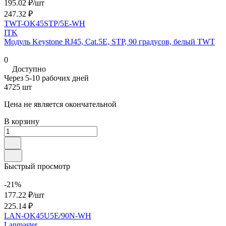
195.02 ₽/
шт
247.32 ₽
TWT-OK45STP/5E-WH
ITK
Модуль Keystone RJ45, Cat.5E, STP, 90 градусов, белый TWT
0
Доступно
Через 5-10 рабочих дней
4725 шт
Цена не является окончательной
В корзину
Быстрый просмотр
-21%
177.22 ₽/
шт
225.14 ₽
LAN-OK45U5E/90N-WH
Lanmaster