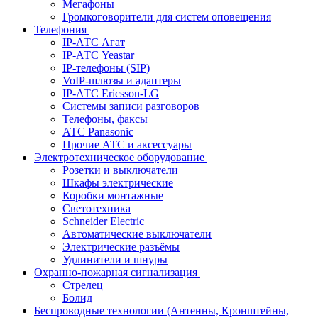
Мегафоны
Громкоговорители для систем оповещения
Телефония
IP-АТС Агат
IP-АТС Yeastar
IP-телефоны (SIP)
VoIP-шлюзы и адаптеры
IP-АТС Ericsson-LG
Системы записи разговоров
Телефоны, факсы
АТС Panasonic
Прочие АТС и аксессуары
Электротехническое оборудование
Розетки и выключатели
Шкафы электрические
Коробки монтажные
Светотехника
Schneider Electric
Автоматические выключатели
Электрические разъёмы
Удлинители и шнуры
Охранно-пожарная сигнализация
Стрелец
Болид
Беспроводные технологии (Антенны, Кронштейны,