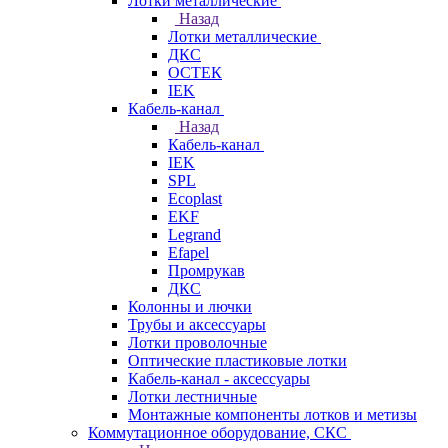
Лотки металлические
Назад
Лотки металлические
ДКС
ОСТЕК
IEK
Кабель-канал
Назад
Кабель-канал
IEK
SPL
Ecoplast
EKF
Legrand
Efapel
Промрукав
ДКС
Колонны и лючки
Трубы и аксессуары
Лотки проволочные
Оптические пластиковые лотки
Кабель-канал - аксессуары
Лотки лестничные
Монтажные компоненты лотков и метизы
Коммутационное оборудование, СКС