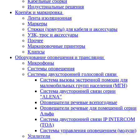
Кабельные сборки
Индустриальные решения
Крепёж и маркировка
Лента изоляционная
Маркеры
Стяжки (хомуты) для кабеля и аксессуары
УЗК, трос и аксессуары
Прочее
Маркировочные принтеры
Клипсы
Оборудование оповещения и трансляции
Микрофоны
Системы оповещения
Системы двухсторонней голосовой связи
Система вызова экстренной помощи для
маломобильных групп населения (МГН)
Система двусторонней связи серии
"ALENA"
Оповещатели речевые всепогодные
Оповещатели речевые для помещений серии
Альфа
Система двусторонней связи IP INTERCOM
(TOA)
Системы управления оповещением (модули)
Усилители