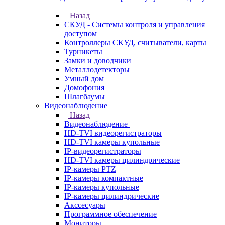
Назад
СКУД - Системы контроля и управления
доступом
Контроллеры СКУД, считыватели, карты
Турникеты
Замки и доводчики
Металлодетекторы
Умный дом
Домофония
Шлагбаумы
Видеонаблюдение
Назад
Видеонаблюдение
HD-TVI видеорегистраторы
HD-TVI камеры купольные
IP-видеорегистраторы
HD-TVI камеры цилиндрические
IP-камеры PTZ
IP-камеры компактные
IP-камеры купольные
IP-камеры цилиндрические
Акссесуары
Программное обеспечение
Мониторы