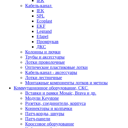
IEK
Кабель-канал
IEK
SPL
Ecoplast
EKF
Legrand
Efapel
Промрукав
ДКС
Колонны и лючки
Трубы и аксессуары
Лотки проволочные
Оптические пластиковые лотки
Кабель-канал - аксессуары
Лотки лестничные
Монтажные компоненты лотков и метизы
Коммутационное оборудование, СКС
Вставки и рамки Mosaic, Brava и др.
Модули Keystone
Розетки, соединители, корпуса
Коннекторы и колпачки
Патч-корды, шнуры
Патч-панели
Кроссовое оборудование