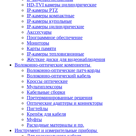
HD-TVI камеры цилиндрические
IP-камеры PTZ
IP-камеры компактные
IP-камеры купольные
IP-камеры цилиндрические
Акссесуары
Программное обеспечение
Мониторы
Карты памяти
IP-камеры тепловизионные
Жёсткие диски для видеонаблюдения
Волоконно-оптические компоненты
Волоконно-оптические патч-корды
Волоконно-оптический кабель
Кроссы оптические
Мультиплексоры
Кабельные сборки
Претерминированные решения
Оптические адаптеры и коннекторы
Пигтейлы
Крепёж для кабеля
Муфты
Расходные материалы и пр.
Инструмент и измерительные приборы
Для коаксиального кабеля