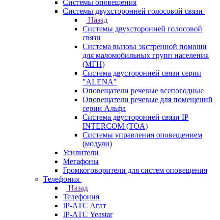
Системы оповещения
Системы двухсторонней голосовой связи
Назад
Системы двухсторонней голосовой
связи
Система вызова экстренной помощи
для маломобильных групп населения
(МГН)
Система двусторонней связи серии
"ALENA"
Оповещатели речевые всепогодные
Оповещатели речевые для помещений
серии Альфа
Система двусторонней связи IP
INTERCOM (TOA)
Системы управления оповещением
(модули)
Усилители
Мегафоны
Громкоговорители для систем оповещения
Телефония
Назад
Телефония
IP-АТС Агат
IP-АТС Yeastar