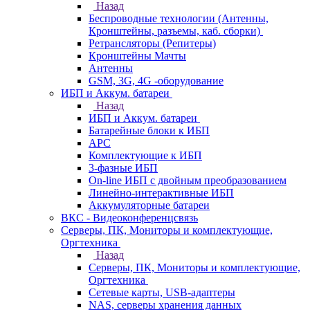
Назад
Беспроводные технологии (Антенны,
Кронштейны, разъемы, каб. сборки)
Ретрансляторы (Репитеры)
Кронштейны Мачты
Антенны
GSM, 3G, 4G -оборудование
ИБП и Аккум. батареи
Назад
ИБП и Аккум. батареи
Батарейные блоки к ИБП
APC
Комплектующие к ИБП
3-фазные ИБП
On-line ИБП с двойным преобразованием
Линейно-интерактивные ИБП
Аккумуляторные батареи
ВКС - Видеоконференцсвязь
Серверы, ПК, Мониторы и комплектующие,
Оргтехника
Назад
Серверы, ПК, Мониторы и комплектующие,
Оргтехника
Сетевые карты, USB-адаптеры
NAS, серверы хранения данных