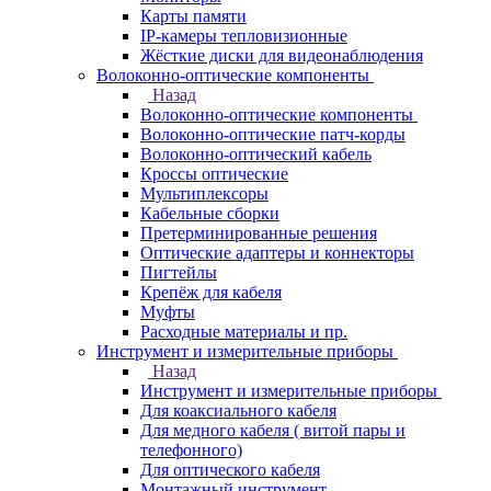
Карты памяти
IP-камеры тепловизионные
Жёсткие диски для видеонаблюдения
Волоконно-оптические компоненты
Назад
Волоконно-оптические компоненты
Волоконно-оптические патч-корды
Волоконно-оптический кабель
Кроссы оптические
Мультиплексоры
Кабельные сборки
Претерминированные решения
Оптические адаптеры и коннекторы
Пигтейлы
Крепёж для кабеля
Муфты
Расходные материалы и пр.
Инструмент и измерительные приборы
Назад
Инструмент и измерительные приборы
Для коаксиального кабеля
Для медного кабеля ( витой пары и
телефонного)
Для оптического кабеля
Монтажный инструмент