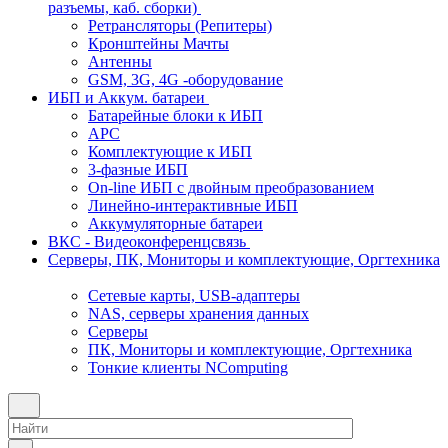
разъемы, каб. сборки)
Ретрансляторы (Репитеры)
Кронштейны Мачты
Антенны
GSM, 3G, 4G -оборудование
ИБП и Аккум. батареи
Батарейные блоки к ИБП
APC
Комплектующие к ИБП
3-фазные ИБП
On-line ИБП с двойным преобразованием
Линейно-интерактивные ИБП
Аккумуляторные батареи
ВКС - Видеоконференцсвязь
Серверы, ПК, Мониторы и комплектующие, Оргтехника
Сетевые карты, USB-адаптеры
NAS, серверы хранения данных
Серверы
ПК, Мониторы и комплектующие, Оргтехника
Тонкие клиенты NComputing