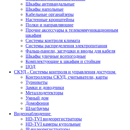
Шкафы антивандальные
Шкафы напольные
Кабельные органайзеры
Настенные кронштейны
Полки и направляющие
Прочие аксессуары к телекоммуникационным
шкафам
Системы контроля климата
Системы распределения электропитания
Фальш-панели, заглушки и вводы для кабеля
Шкафы уличные всепогодные
Комплектующие к шкафам и стойкам
ЦОД
СКУД - Системы контроля и управления доступом
Контроллеры СКУД, считыватели, карты
Турникеты
Замки и доводчики
Металлодетекторы
Умный дом
Домофония
Шлагбаумы
Видеонаблюдение
HD-TVI видеорегистраторы
HD-TVI камеры купольные
IP-видеорегистраторы