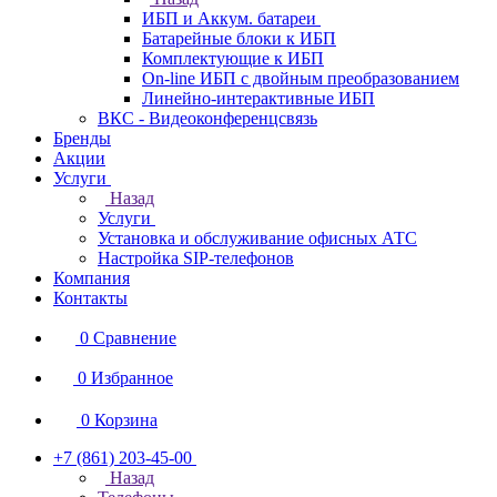
ИБП и Аккум. батареи
Батарейные блоки к ИБП
Комплектующие к ИБП
On-line ИБП с двойным преобразованием
Линейно-интерактивные ИБП
ВКС - Видеоконференцсвязь
Бренды
Акции
Услуги
Назад
Услуги
Установка и обслуживание офисных АТС
Настройка SIP-телефонов
Компания
Контакты
0
Сравнение
0
Избранное
0
Корзина
+7 (861) 203-45-00
Назад