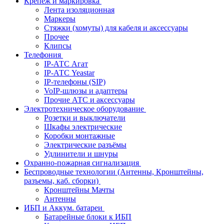
Крепёж и маркировка
Лента изоляционная
Маркеры
Стяжки (хомуты) для кабеля и аксессуары
Прочее
Клипсы
Телефония
IP-АТС Агат
IP-АТС Yeastar
IP-телефоны (SIP)
VoIP-шлюзы и адаптеры
Прочие АТС и аксессуары
Электротехническое оборудование
Розетки и выключатели
Шкафы электрические
Коробки монтажные
Электрические разъёмы
Удлинители и шнуры
Охранно-пожарная сигнализация
Беспроводные технологии (Антенны, Кронштейны,
разъемы, каб. сборки)
Кронштейны Мачты
Антенны
ИБП и Аккум. батареи
Батарейные блоки к ИБП