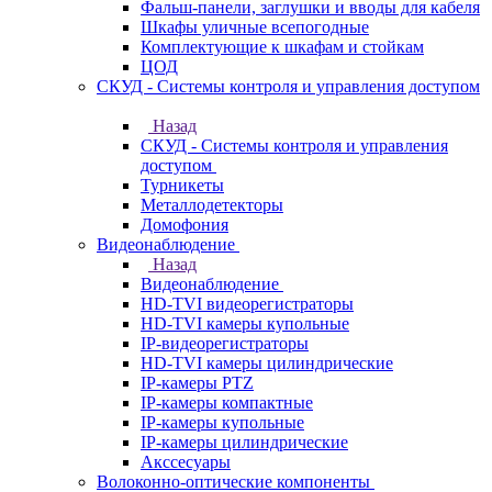
Фальш-панели, заглушки и вводы для кабеля
Шкафы уличные всепогодные
Комплектующие к шкафам и стойкам
ЦОД
СКУД - Системы контроля и управления доступом
Назад
СКУД - Системы контроля и управления
доступом
Турникеты
Металлодетекторы
Домофония
Видеонаблюдение
Назад
Видеонаблюдение
HD-TVI видеорегистраторы
HD-TVI камеры купольные
IP-видеорегистраторы
HD-TVI камеры цилиндрические
IP-камеры PTZ
IP-камеры компактные
IP-камеры купольные
IP-камеры цилиндрические
Акссесуары
Волоконно-оптические компоненты