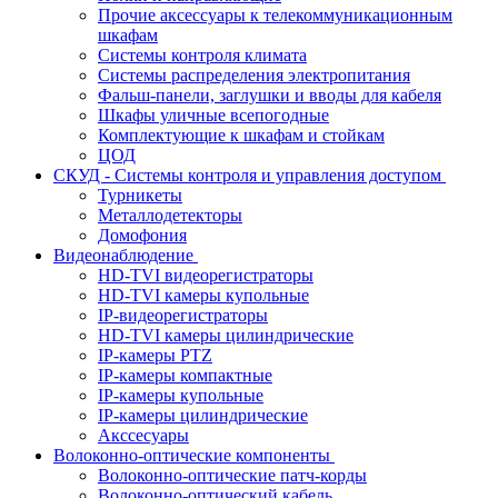
Прочие аксессуары к телекоммуникационным
шкафам
Системы контроля климата
Системы распределения электропитания
Фальш-панели, заглушки и вводы для кабеля
Шкафы уличные всепогодные
Комплектующие к шкафам и стойкам
ЦОД
СКУД - Системы контроля и управления доступом
Турникеты
Металлодетекторы
Домофония
Видеонаблюдение
HD-TVI видеорегистраторы
HD-TVI камеры купольные
IP-видеорегистраторы
HD-TVI камеры цилиндрические
IP-камеры PTZ
IP-камеры компактные
IP-камеры купольные
IP-камеры цилиндрические
Акссесуары
Волоконно-оптические компоненты
Волоконно-оптические патч-корды
Волоконно-оптический кабель