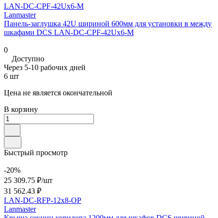
LAN-DC-CPF-42Ux6-M
Lanmaster
Панель-заглушка 42U шириной 600мм для установки в между
шкафами DCS LAN-DC-CPF-42Ux6-M
0
Доступно
Через 5-10 рабочих дней
6 шт
Цена не является окончательной
В корзину
Быстрый просмотр
-20%
25 309.75 ₽/
шт
31 562.43 ₽
LAN-DC-RFP-12x8-OP
Lanmaster
Крыша секции коридора 1200мм для шкафов DCS шириной