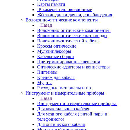
Карты памяти
IP-камеры тепловизионные
Жёсткие диски для видеонаблюдения
Волоконно-оптические компоненты
Назад
Волоконно-оптические компоненты
Волоконно-оптические патч-корды
Волоконно-оптический кабель
Кроссы оптические
Мультиплексоры
Кабельные сборки
Претерминированные решения
Оптические адаптеры и коннекторы
Пигтейлы
Крепёж для кабеля
Муфты
Расходные материалы и пр.
Инструмент и измерительные приборы
Назад
Инструмент и измерительные приборы
Для коаксиального кабеля
Для медного кабеля ( витой пары и
телефонного)
Для оптического кабеля
Монтажный инструмент