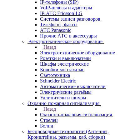
IP-телефоны (SIP)
VoIP-шлюзы и адаптеры
IP-АТС Ericsson-LG
Системы записи разговоров
Телефоны, факсы
АТС Panasonic
Прочие АТС и аксессуары
Электротехническое оборудование
Назад
Электротехническое оборудование
Розетки и выключатели
Шкафы электрические
Коробки монтажные
Светотехника
Schneider Electric
Автоматические выключатели
Электрические разъёмы
Удлинители и шнуры
Охранно-пожарная сигнализация
Назад
Охранно-пожарная сигнализация
Стрелец
Болид
Беспроводные технологии (Антенны,
Кронштейны, разъемы, каб. сборки)