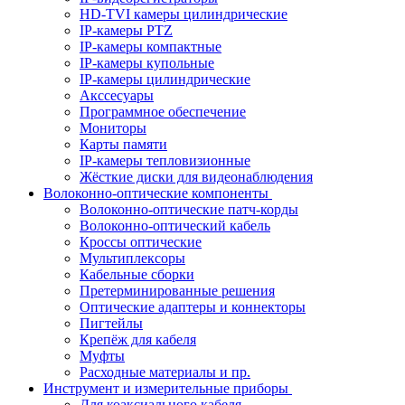
HD-TVI камеры цилиндрические
IP-камеры PTZ
IP-камеры компактные
IP-камеры купольные
IP-камеры цилиндрические
Акссесуары
Программное обеспечение
Мониторы
Карты памяти
IP-камеры тепловизионные
Жёсткие диски для видеонаблюдения
Волоконно-оптические компоненты
Волоконно-оптические патч-корды
Волоконно-оптический кабель
Кроссы оптические
Мультиплексоры
Кабельные сборки
Претерминированные решения
Оптические адаптеры и коннекторы
Пигтейлы
Крепёж для кабеля
Муфты
Расходные материалы и пр.
Инструмент и измерительные приборы
Для коаксиального кабеля