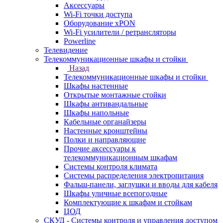
Аксессуары
Wi-Fi точки доступа
Оборудование хPON
Wi-Fi усилители / ретрансляторы
Powerline
Телевидение
Телекоммуникационные шкафы и стойки
Назад
Телекоммуникационные шкафы и стойки
Шкафы настенные
Открытые монтажные стойки
Шкафы антивандальные
Шкафы напольные
Кабельные органайзеры
Настенные кронштейны
Полки и направляющие
Прочие аксессуары к
телекоммуникационным шкафам
Системы контроля климата
Системы распределения электропитания
Фальш-панели, заглушки и вводы для кабеля
Шкафы уличные всепогодные
Комплектующие к шкафам и стойкам
ЦОД
СКУД - Системы контроля и управления доступом