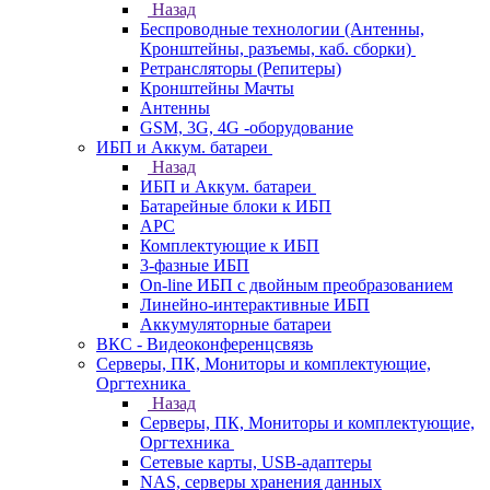
Назад
Беспроводные технологии (Антенны,
Кронштейны, разъемы, каб. сборки)
Ретрансляторы (Репитеры)
Кронштейны Мачты
Антенны
GSM, 3G, 4G -оборудование
ИБП и Аккум. батареи
Назад
ИБП и Аккум. батареи
Батарейные блоки к ИБП
APC
Комплектующие к ИБП
3-фазные ИБП
On-line ИБП с двойным преобразованием
Линейно-интерактивные ИБП
Аккумуляторные батареи
ВКС - Видеоконференцсвязь
Серверы, ПК, Мониторы и комплектующие,
Оргтехника
Назад
Серверы, ПК, Мониторы и комплектующие,
Оргтехника
Сетевые карты, USB-адаптеры
NAS, серверы хранения данных