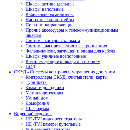
Шкафы антивандальные
Шкафы напольные
Кабельные органайзеры
Настенные кронштейны
Полки и направляющие
Прочие аксессуары к телекоммуникационным
шкафам
Системы контроля климата
Системы распределения электропитания
Фальш-панели, заглушки и вводы для кабеля
Шкафы уличные всепогодные
Комплектующие к шкафам и стойкам
ЦОД
СКУД - Системы контроля и управления доступом
Контроллеры СКУД, считыватели, карты
Турникеты
Замки и доводчики
Металлодетекторы
Умный дом
Домофония
Шлагбаумы
Видеонаблюдение
HD-TVI видеорегистраторы
HD-TVI камеры купольные
IP-видеорегистраторы