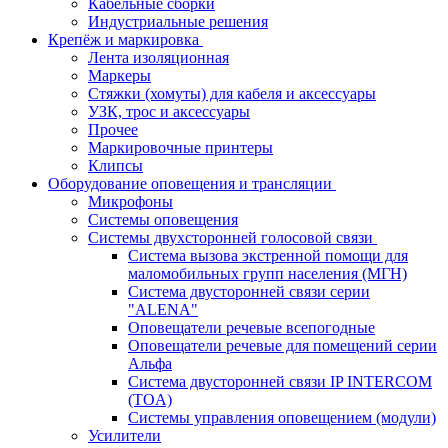
Кабельные сборки
Индустриальные решения
Крепёж и маркировка
Лента изоляционная
Маркеры
Стяжки (хомуты) для кабеля и аксессуары
УЗК, трос и аксессуары
Прочее
Маркировочные принтеры
Клипсы
Оборудование оповещения и трансляции
Микрофоны
Системы оповещения
Системы двухсторонней голосовой связи
Система вызова экстренной помощи для
маломобильных групп населения (МГН)
Система двусторонней связи серии
"ALENA"
Оповещатели речевые всепогодные
Оповещатели речевые для помещений серии
Альфа
Система двусторонней связи IP INTERCOM
(TOA)
Системы управления оповещением (модули)
Усилители