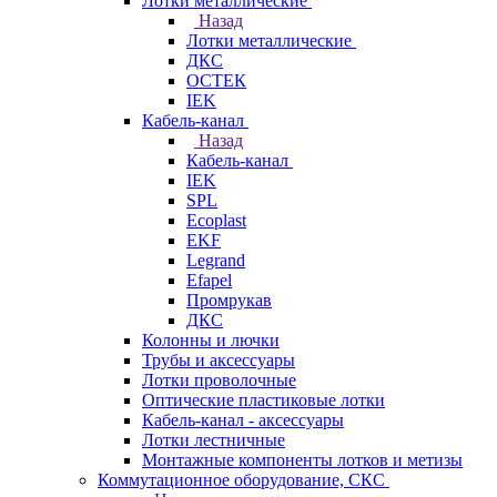
Лотки металлические
Назад
Лотки металлические
ДКС
ОСТЕК
IEK
Кабель-канал
Назад
Кабель-канал
IEK
SPL
Ecoplast
EKF
Legrand
Efapel
Промрукав
ДКС
Колонны и лючки
Трубы и аксессуары
Лотки проволочные
Оптические пластиковые лотки
Кабель-канал - аксессуары
Лотки лестничные
Монтажные компоненты лотков и метизы
Коммутационное оборудование, СКС