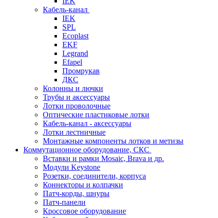
IEK
Кабель-канал
IEK
SPL
Ecoplast
EKF
Legrand
Efapel
Промрукав
ДКС
Колонны и лючки
Трубы и аксессуары
Лотки проволочные
Оптические пластиковые лотки
Кабель-канал - аксессуары
Лотки лестничные
Монтажные компоненты лотков и метизы
Коммутационное оборудование, СКС
Вставки и рамки Mosaic, Brava и др.
Модули Keystone
Розетки, соединители, корпуса
Коннекторы и колпачки
Патч-корды, шнуры
Патч-панели
Кроссовое оборудование