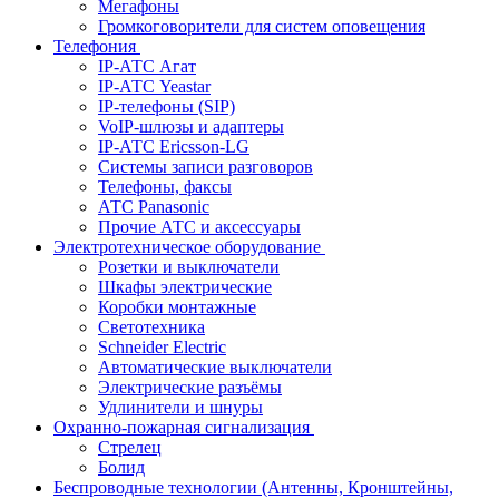
Мегафоны
Громкоговорители для систем оповещения
Телефония
IP-АТС Агат
IP-АТС Yeastar
IP-телефоны (SIP)
VoIP-шлюзы и адаптеры
IP-АТС Ericsson-LG
Системы записи разговоров
Телефоны, факсы
АТС Panasonic
Прочие АТС и аксессуары
Электротехническое оборудование
Розетки и выключатели
Шкафы электрические
Коробки монтажные
Светотехника
Schneider Electric
Автоматические выключатели
Электрические разъёмы
Удлинители и шнуры
Охранно-пожарная сигнализация
Стрелец
Болид
Беспроводные технологии (Антенны, Кронштейны,