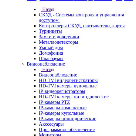
Назад
СКУД - Системы контроля и управления
доступом
Контроллеры СКУД, считыватели, карты
Турникеты
Замки и доводчики
Металлодетекторы
Умный дом
Домофония
Шлагбаумы
Видеонаблюдение
Назад
Видеонаблюдение
HD-TVI видеорегистраторы
HD-TVI камеры купольные
IP-видеорегистраторы
HD-TVI камеры цилиндрические
IP-камеры PTZ
IP-камеры компактные
IP-камеры купольные
IP-камеры цилиндрические
Акссесуары
Программное обеспечение
Мониторы