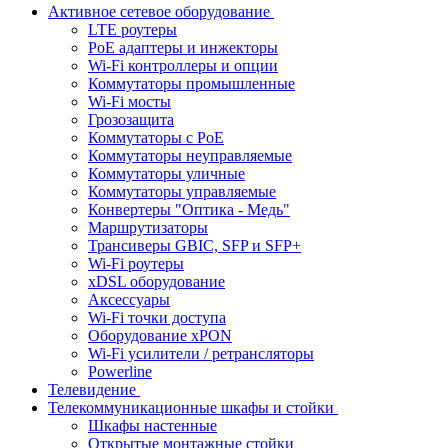
Активное сетевое оборудование
LTE роутеры
PoE адаптеры и инжекторы
Wi-Fi контроллеры и опции
Коммутаторы промышленные
Wi-Fi мосты
Грозозащита
Коммутаторы c PoE
Коммутаторы неуправляемые
Коммутаторы уличные
Коммутаторы управляемые
Конвертеры "Оптика - Медь"
Маршрутизаторы
Трансиверы GBIC, SFP и SFP+
Wi-Fi роутеры
xDSL оборудование
Аксессуары
Wi-Fi точки доступа
Оборудование хPON
Wi-Fi усилители / ретрансляторы
Powerline
Телевидение
Телекоммуникационные шкафы и стойки
Шкафы настенные
Открытые монтажные стойки