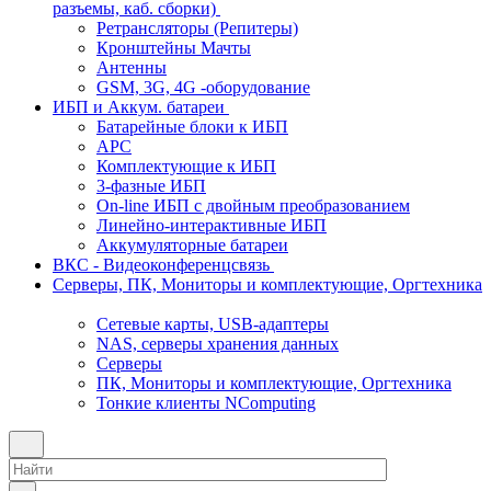
разъемы, каб. сборки)
Ретрансляторы (Репитеры)
Кронштейны Мачты
Антенны
GSM, 3G, 4G -оборудование
ИБП и Аккум. батареи
Батарейные блоки к ИБП
APC
Комплектующие к ИБП
3-фазные ИБП
On-line ИБП с двойным преобразованием
Линейно-интерактивные ИБП
Аккумуляторные батареи
ВКС - Видеоконференцсвязь
Серверы, ПК, Мониторы и комплектующие, Оргтехника
Сетевые карты, USB-адаптеры
NAS, серверы хранения данных
Серверы
ПК, Мониторы и комплектующие, Оргтехника
Тонкие клиенты NComputing