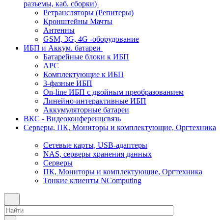
разъемы, каб. сборки)
Ретрансляторы (Репитеры)
Кронштейны Мачты
Антенны
GSM, 3G, 4G -оборудование
ИБП и Аккум. батареи
Батарейные блоки к ИБП
APC
Комплектующие к ИБП
3-фазные ИБП
On-line ИБП с двойным преобразованием
Линейно-интерактивные ИБП
Аккумуляторные батареи
ВКС - Видеоконференцсвязь
Серверы, ПК, Мониторы и комплектующие, Оргтехника
Сетевые карты, USB-адаптеры
NAS, серверы хранения данных
Серверы
ПК, Мониторы и комплектующие, Оргтехника
Тонкие клиенты NComputing