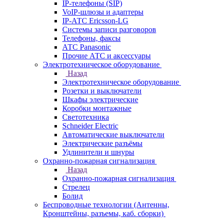
IP-телефоны (SIP)
VoIP-шлюзы и адаптеры
IP-АТС Ericsson-LG
Системы записи разговоров
Телефоны, факсы
АТС Panasonic
Прочие АТС и аксессуары
Электротехническое оборудование
Назад
Электротехническое оборудование
Розетки и выключатели
Шкафы электрические
Коробки монтажные
Светотехника
Schneider Electric
Автоматические выключатели
Электрические разъёмы
Удлинители и шнуры
Охранно-пожарная сигнализация
Назад
Охранно-пожарная сигнализация
Стрелец
Болид
Беспроводные технологии (Антенны,
Кронштейны, разъемы, каб. сборки)