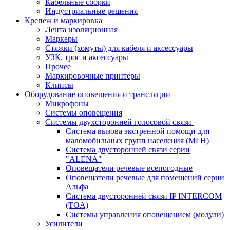
Кабельные сборки
Индустриальные решения
Крепёж и маркировка
Лента изоляционная
Маркеры
Стяжки (хомуты) для кабеля и аксессуары
УЗК, трос и аксессуары
Прочее
Маркировочные принтеры
Клипсы
Оборудование оповещения и трансляции
Микрофоны
Системы оповещения
Системы двухсторонней голосовой связи
Система вызова экстренной помощи для
маломобильных групп населения (МГН)
Система двусторонней связи серии
"ALENA"
Оповещатели речевые всепогодные
Оповещатели речевые для помещений серии
Альфа
Система двусторонней связи IP INTERCOM
(TOA)
Системы управления оповещением (модули)
Усилители