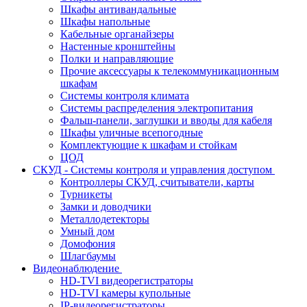
Шкафы антивандальные
Шкафы напольные
Кабельные органайзеры
Настенные кронштейны
Полки и направляющие
Прочие аксессуары к телекоммуникационным
шкафам
Системы контроля климата
Системы распределения электропитания
Фальш-панели, заглушки и вводы для кабеля
Шкафы уличные всепогодные
Комплектующие к шкафам и стойкам
ЦОД
СКУД - Системы контроля и управления доступом
Контроллеры СКУД, считыватели, карты
Турникеты
Замки и доводчики
Металлодетекторы
Умный дом
Домофония
Шлагбаумы
Видеонаблюдение
HD-TVI видеорегистраторы
HD-TVI камеры купольные
IP-видеорегистраторы