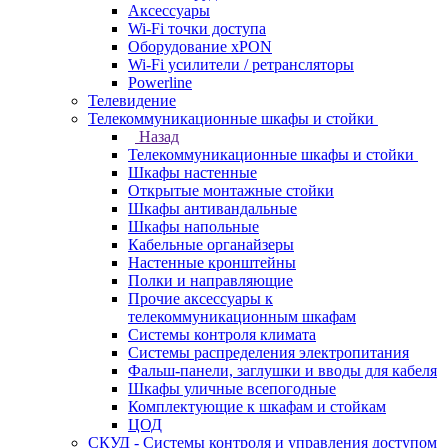
Аксессуары
Wi-Fi точки доступа
Оборудование хPON
Wi-Fi усилители / ретрансляторы
Powerline
Телевидение
Телекоммуникационные шкафы и стойки
Назад
Телекоммуникационные шкафы и стойки
Шкафы настенные
Открытые монтажные стойки
Шкафы антивандальные
Шкафы напольные
Кабельные органайзеры
Настенные кронштейны
Полки и направляющие
Прочие аксессуары к
телекоммуникационным шкафам
Системы контроля климата
Системы распределения электропитания
Фальш-панели, заглушки и вводы для кабеля
Шкафы уличные всепогодные
Комплектующие к шкафам и стойкам
ЦОД
СКУД - Системы контроля и управления доступом