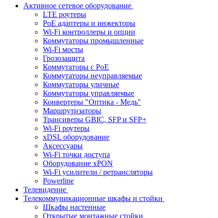
Активное сетевое оборудование
LTE роутеры
PoE адаптеры и инжекторы
Wi-Fi контроллеры и опции
Коммутаторы промышленные
Wi-Fi мосты
Грозозащита
Коммутаторы c PoE
Коммутаторы неуправляемые
Коммутаторы уличные
Коммутаторы управляемые
Конвертеры "Оптика - Медь"
Маршрутизаторы
Трансиверы GBIC, SFP и SFP+
Wi-Fi роутеры
xDSL оборудование
Аксессуары
Wi-Fi точки доступа
Оборудование хPON
Wi-Fi усилители / ретрансляторы
Powerline
Телевидение
Телекоммуникационные шкафы и стойки
Шкафы настенные
Открытые монтажные стойки