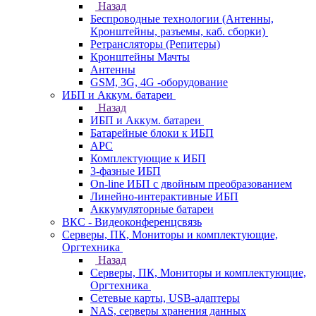
Назад
Беспроводные технологии (Антенны,
Кронштейны, разъемы, каб. сборки)
Ретрансляторы (Репитеры)
Кронштейны Мачты
Антенны
GSM, 3G, 4G -оборудование
ИБП и Аккум. батареи
Назад
ИБП и Аккум. батареи
Батарейные блоки к ИБП
APC
Комплектующие к ИБП
3-фазные ИБП
On-line ИБП с двойным преобразованием
Линейно-интерактивные ИБП
Аккумуляторные батареи
ВКС - Видеоконференцсвязь
Серверы, ПК, Мониторы и комплектующие,
Оргтехника
Назад
Серверы, ПК, Мониторы и комплектующие,
Оргтехника
Сетевые карты, USB-адаптеры
NAS, серверы хранения данных