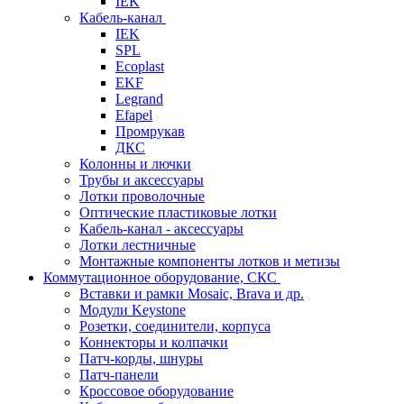
IEK
Кабель-канал
IEK
SPL
Ecoplast
EKF
Legrand
Efapel
Промрукав
ДКС
Колонны и лючки
Трубы и аксессуары
Лотки проволочные
Оптические пластиковые лотки
Кабель-канал - аксессуары
Лотки лестничные
Монтажные компоненты лотков и метизы
Коммутационное оборудование, СКС
Вставки и рамки Mosaic, Brava и др.
Модули Keystone
Розетки, соединители, корпуса
Коннекторы и колпачки
Патч-корды, шнуры
Патч-панели
Кроссовое оборудование