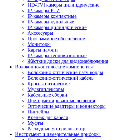
HD-TVI камеры цилиндрические
IP-камеры PTZ
IP-камеры компактные
IP-камеры купольные
IP-камеры цилиндрические
Акссесуары
Программное обеспечение
Мониторы
Карты памяти
IP-камеры тепловизионные
Жёсткие диски для видеонаблюдения
Волоконно-оптические компоненты
Волоконно-оптические патч-корды
Волоконно-оптический кабель
Кроссы оптические
Мультиплексоры
Кабельные сборки
Претерминированные решения
Оптические адаптеры и коннекторы
Пигтейлы
Крепёж для кабеля
Муфты
Расходные материалы и пр.
Инструмент и измерительные приборы
Для коаксиального кабеля