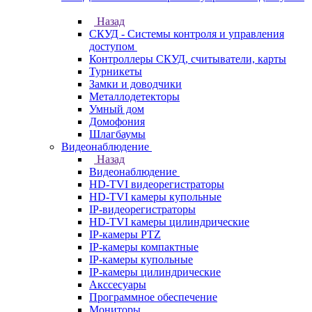
Назад
СКУД - Системы контроля и управления
доступом
Контроллеры СКУД, считыватели, карты
Турникеты
Замки и доводчики
Металлодетекторы
Умный дом
Домофония
Шлагбаумы
Видеонаблюдение
Назад
Видеонаблюдение
HD-TVI видеорегистраторы
HD-TVI камеры купольные
IP-видеорегистраторы
HD-TVI камеры цилиндрические
IP-камеры PTZ
IP-камеры компактные
IP-камеры купольные
IP-камеры цилиндрические
Акссесуары
Программное обеспечение
Мониторы