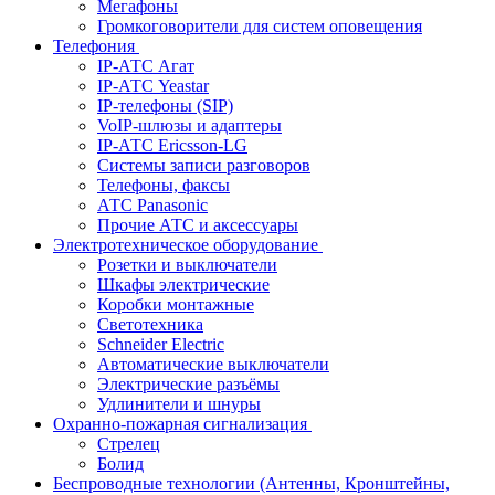
Мегафоны
Громкоговорители для систем оповещения
Телефония
IP-АТС Агат
IP-АТС Yeastar
IP-телефоны (SIP)
VoIP-шлюзы и адаптеры
IP-АТС Ericsson-LG
Системы записи разговоров
Телефоны, факсы
АТС Panasonic
Прочие АТС и аксессуары
Электротехническое оборудование
Розетки и выключатели
Шкафы электрические
Коробки монтажные
Светотехника
Schneider Electric
Автоматические выключатели
Электрические разъёмы
Удлинители и шнуры
Охранно-пожарная сигнализация
Стрелец
Болид
Беспроводные технологии (Антенны, Кронштейны,