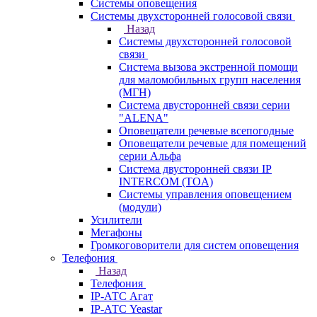
Системы оповещения
Системы двухсторонней голосовой связи
Назад
Системы двухсторонней голосовой
связи
Система вызова экстренной помощи
для маломобильных групп населения
(МГН)
Система двусторонней связи серии
"ALENA"
Оповещатели речевые всепогодные
Оповещатели речевые для помещений
серии Альфа
Система двусторонней связи IP
INTERCOM (TOA)
Системы управления оповещением
(модули)
Усилители
Мегафоны
Громкоговорители для систем оповещения
Телефония
Назад
Телефония
IP-АТС Агат
IP-АТС Yeastar