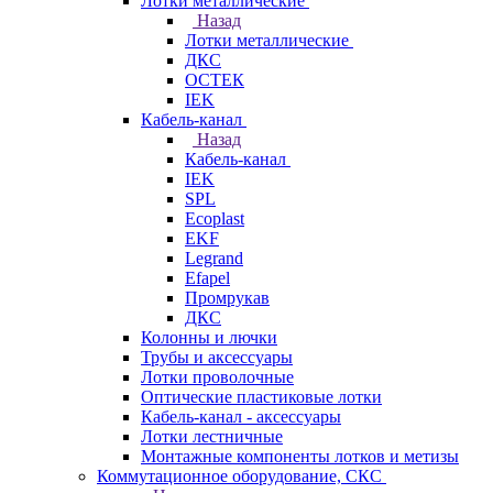
Лотки металлические
Назад
Лотки металлические
ДКС
ОСТЕК
IEK
Кабель-канал
Назад
Кабель-канал
IEK
SPL
Ecoplast
EKF
Legrand
Efapel
Промрукав
ДКС
Колонны и лючки
Трубы и аксессуары
Лотки проволочные
Оптические пластиковые лотки
Кабель-канал - аксессуары
Лотки лестничные
Монтажные компоненты лотков и метизы
Коммутационное оборудование, СКС