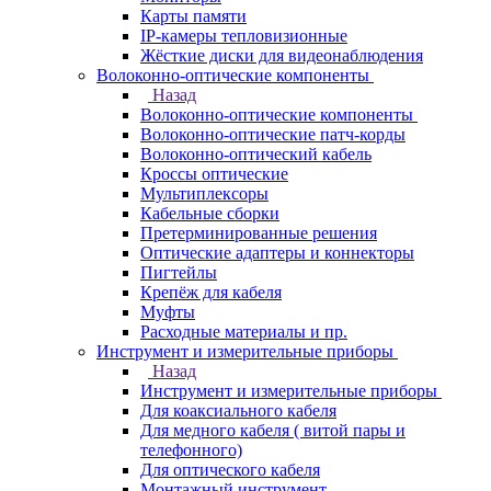
Карты памяти
IP-камеры тепловизионные
Жёсткие диски для видеонаблюдения
Волоконно-оптические компоненты
Назад
Волоконно-оптические компоненты
Волоконно-оптические патч-корды
Волоконно-оптический кабель
Кроссы оптические
Мультиплексоры
Кабельные сборки
Претерминированные решения
Оптические адаптеры и коннекторы
Пигтейлы
Крепёж для кабеля
Муфты
Расходные материалы и пр.
Инструмент и измерительные приборы
Назад
Инструмент и измерительные приборы
Для коаксиального кабеля
Для медного кабеля ( витой пары и
телефонного)
Для оптического кабеля
Монтажный инструмент