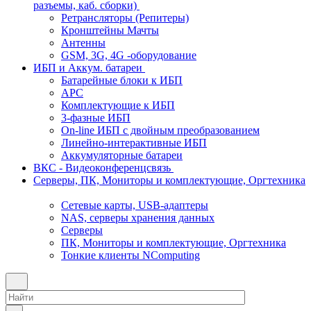
разъемы, каб. сборки)
Ретрансляторы (Репитеры)
Кронштейны Мачты
Антенны
GSM, 3G, 4G -оборудование
ИБП и Аккум. батареи
Батарейные блоки к ИБП
APC
Комплектующие к ИБП
3-фазные ИБП
On-line ИБП с двойным преобразованием
Линейно-интерактивные ИБП
Аккумуляторные батареи
ВКС - Видеоконференцсвязь
Серверы, ПК, Мониторы и комплектующие, Оргтехника
Сетевые карты, USB-адаптеры
NAS, серверы хранения данных
Серверы
ПК, Мониторы и комплектующие, Оргтехника
Тонкие клиенты NComputing