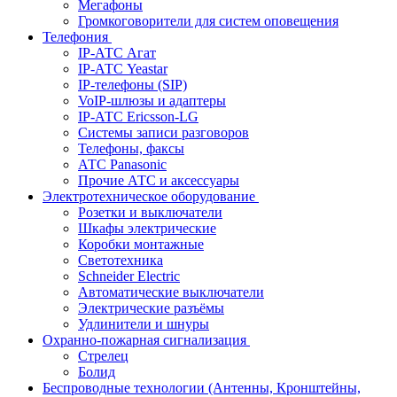
Мегафоны
Громкоговорители для систем оповещения
Телефония
IP-АТС Агат
IP-АТС Yeastar
IP-телефоны (SIP)
VoIP-шлюзы и адаптеры
IP-АТС Ericsson-LG
Системы записи разговоров
Телефоны, факсы
АТС Panasonic
Прочие АТС и аксессуары
Электротехническое оборудование
Розетки и выключатели
Шкафы электрические
Коробки монтажные
Светотехника
Schneider Electric
Автоматические выключатели
Электрические разъёмы
Удлинители и шнуры
Охранно-пожарная сигнализация
Стрелец
Болид
Беспроводные технологии (Антенны, Кронштейны,