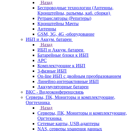
Назад
Беспроводные технологии (Антенны,
Кронштейны, разъемы, каб. сборки)
Ретрансляторы (Репитеры)
Кронштейны Мачты
Антенны
GSM, 3G, 4G -оборудование
ИБП и Аккум. батареи
Назад
ИБП и Аккум. батареи
Батарейные блоки к ИБП
APC
Комплектующие к ИБП
3-фазные ИБП
On-line ИБП с двойным преобразованием
Линейно-интерактивные ИБП
Аккумуляторные батареи
ВКС - Видеоконференцсвязь
Серверы, ПК, Мониторы и комплектующие,
Оргтехника
Назад
Серверы, ПК, Мониторы и комплектующие,
Оргтехника
Сетевые карты, USB-адаптеры
NAS, серверы хранения данных