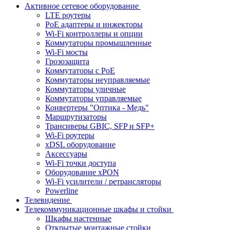
Активное сетевое оборудование
LTE роутеры
PoE адаптеры и инжекторы
Wi-Fi контроллеры и опции
Коммутаторы промышленные
Wi-Fi мосты
Грозозащита
Коммутаторы c PoE
Коммутаторы неуправляемые
Коммутаторы уличные
Коммутаторы управляемые
Конвертеры "Оптика - Медь"
Маршрутизаторы
Трансиверы GBIC, SFP и SFP+
Wi-Fi роутеры
xDSL оборудование
Аксессуары
Wi-Fi точки доступа
Оборудование хPON
Wi-Fi усилители / ретрансляторы
Powerline
Телевидение
Телекоммуникационные шкафы и стойки
Шкафы настенные
Открытые монтажные стойки