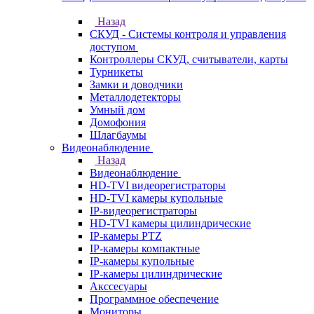
Назад
СКУД - Системы контроля и управления
доступом
Контроллеры СКУД, считыватели, карты
Турникеты
Замки и доводчики
Металлодетекторы
Умный дом
Домофония
Шлагбаумы
Видеонаблюдение
Назад
Видеонаблюдение
HD-TVI видеорегистраторы
HD-TVI камеры купольные
IP-видеорегистраторы
HD-TVI камеры цилиндрические
IP-камеры PTZ
IP-камеры компактные
IP-камеры купольные
IP-камеры цилиндрические
Акссесуары
Программное обеспечение
Мониторы