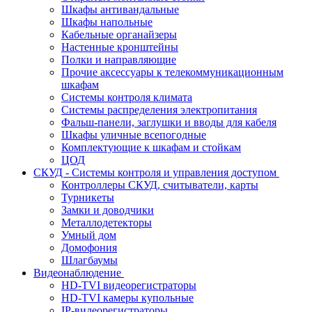
Шкафы антивандальные
Шкафы напольные
Кабельные органайзеры
Настенные кронштейны
Полки и направляющие
Прочие аксессуары к телекоммуникационным
шкафам
Системы контроля климата
Системы распределения электропитания
Фальш-панели, заглушки и вводы для кабеля
Шкафы уличные всепогодные
Комплектующие к шкафам и стойкам
ЦОД
СКУД - Системы контроля и управления доступом
Контроллеры СКУД, считыватели, карты
Турникеты
Замки и доводчики
Металлодетекторы
Умный дом
Домофония
Шлагбаумы
Видеонаблюдение
HD-TVI видеорегистраторы
HD-TVI камеры купольные
IP-видеорегистраторы