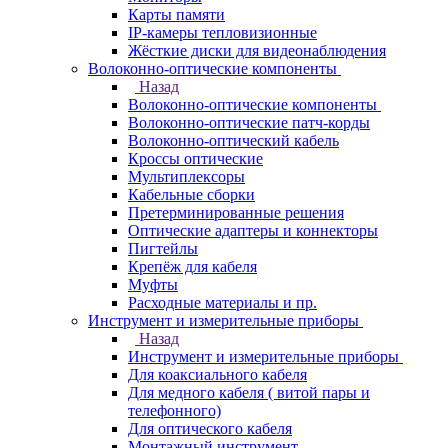
Карты памяти
IP-камеры тепловизионные
Жёсткие диски для видеонаблюдения
Волоконно-оптические компоненты
Назад
Волоконно-оптические компоненты
Волоконно-оптические патч-корды
Волоконно-оптический кабель
Кроссы оптические
Мультиплексоры
Кабельные сборки
Претерминированные решения
Оптические адаптеры и коннекторы
Пигтейлы
Крепёж для кабеля
Муфты
Расходные материалы и пр.
Инструмент и измерительные приборы
Назад
Инструмент и измерительные приборы
Для коаксиального кабеля
Для медного кабеля ( витой пары и
телефонного)
Для оптического кабеля
Монтажный инструмент