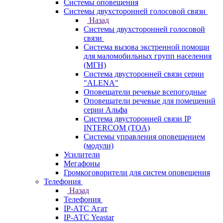
Системы оповещения
Системы двухсторонней голосовой связи
Назад
Системы двухсторонней голосовой
связи
Система вызова экстренной помощи
для маломобильных групп населения
(МГН)
Система двусторонней связи серии
"ALENA"
Оповещатели речевые всепогодные
Оповещатели речевые для помещений
серии Альфа
Система двусторонней связи IP
INTERCOM (TOA)
Системы управления оповещением
(модули)
Усилители
Мегафоны
Громкоговорители для систем оповещения
Телефония
Назад
Телефония
IP-АТС Агат
IP-АТС Yeastar