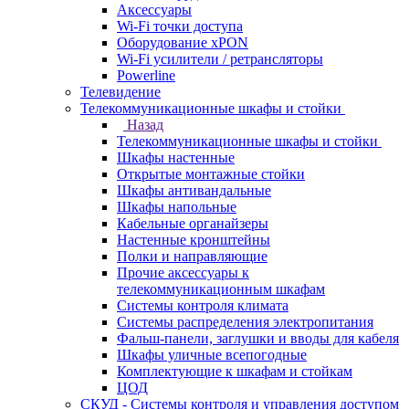
Аксессуары
Wi-Fi точки доступа
Оборудование хPON
Wi-Fi усилители / ретрансляторы
Powerline
Телевидение
Телекоммуникационные шкафы и стойки
Назад
Телекоммуникационные шкафы и стойки
Шкафы настенные
Открытые монтажные стойки
Шкафы антивандальные
Шкафы напольные
Кабельные органайзеры
Настенные кронштейны
Полки и направляющие
Прочие аксессуары к
телекоммуникационным шкафам
Системы контроля климата
Системы распределения электропитания
Фальш-панели, заглушки и вводы для кабеля
Шкафы уличные всепогодные
Комплектующие к шкафам и стойкам
ЦОД
СКУД - Системы контроля и управления доступом