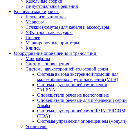
Кабельные сборки
Индустриальные решения
Крепёж и маркировка
Лента изоляционная
Маркеры
Стяжки (хомуты) для кабеля и аксессуары
УЗК, трос и аксессуары
Прочее
Маркировочные принтеры
Клипсы
Оборудование оповещения и трансляции
Микрофоны
Системы оповещения
Системы двухсторонней голосовой связи
Система вызова экстренной помощи для
маломобильных групп населения (МГН)
Система двусторонней связи серии
"ALENA"
Оповещатели речевые всепогодные
Оповещатели речевые для помещений серии
Альфа
Система двусторонней связи IP INTERCOM
(TOA)
Системы управления оповещением (модули)
Усилители