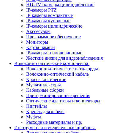
HD-TVI камеры цилиндрические
IP-камеры PTZ
IP-камеры компактные
IP-камеры купольные
IP-камеры цилиндрические
Акссесуары
Программное обеспечение
Мониторы
Карты памяти
IP-камеры тепловизионные
Жёсткие диски для видеонаблюдения
Волоконно-оптические компоненты
Волоконно-оптические патч-корды
Волоконно-оптический кабель
Кроссы оптические
Мультиплексоры
Кабельные сборки
Претерминированные решения
Оптические адаптеры и коннекторы
Пигтейлы
Крепёж для кабеля
Муфты
Расходные материалы и пр.
Инструмент и измерительные приборы
Для коаксиального кабеля