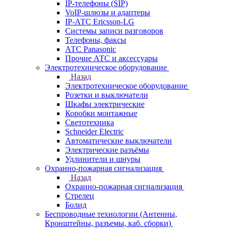
IP-телефоны (SIP)
VoIP-шлюзы и адаптеры
IP-АТС Ericsson-LG
Системы записи разговоров
Телефоны, факсы
АТС Panasonic
Прочие АТС и аксессуары
Электротехническое оборудование
Назад
Электротехническое оборудование
Розетки и выключатели
Шкафы электрические
Коробки монтажные
Светотехника
Schneider Electric
Автоматические выключатели
Электрические разъёмы
Удлинители и шнуры
Охранно-пожарная сигнализация
Назад
Охранно-пожарная сигнализация
Стрелец
Болид
Беспроводные технологии (Антенны,
Кронштейны, разъемы, каб. сборки)