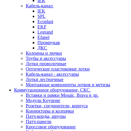
IEK
Кабель-канал
IEK
SPL
Ecoplast
EKF
Legrand
Efapel
Промрукав
ДКС
Колонны и лючки
Трубы и аксессуары
Лотки проволочные
Оптические пластиковые лотки
Кабель-канал - аксессуары
Лотки лестничные
Монтажные компоненты лотков и метизы
Коммутационное оборудование, СКС
Вставки и рамки Mosaic, Brava и др.
Модули Keystone
Розетки, соединители, корпуса
Коннекторы и колпачки
Патч-корды, шнуры
Патч-панели
Кроссовое оборудование