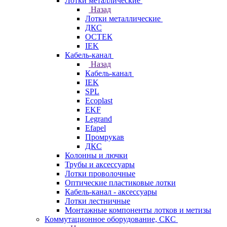
Лотки металлические
Назад
Лотки металлические
ДКС
ОСТЕК
IEK
Кабель-канал
Назад
Кабель-канал
IEK
SPL
Ecoplast
EKF
Legrand
Efapel
Промрукав
ДКС
Колонны и лючки
Трубы и аксессуары
Лотки проволочные
Оптические пластиковые лотки
Кабель-канал - аксессуары
Лотки лестничные
Монтажные компоненты лотков и метизы
Коммутационное оборудование, СКС