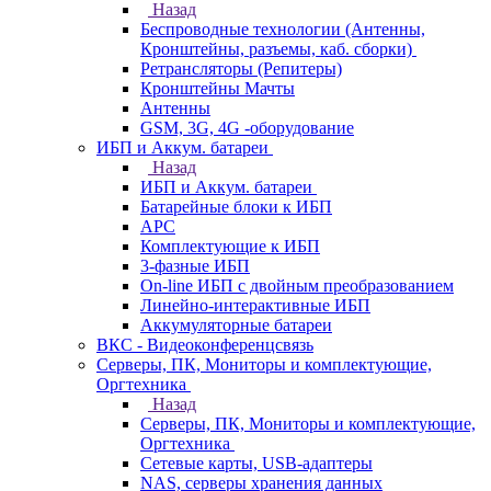
Назад
Беспроводные технологии (Антенны,
Кронштейны, разъемы, каб. сборки)
Ретрансляторы (Репитеры)
Кронштейны Мачты
Антенны
GSM, 3G, 4G -оборудование
ИБП и Аккум. батареи
Назад
ИБП и Аккум. батареи
Батарейные блоки к ИБП
APC
Комплектующие к ИБП
3-фазные ИБП
On-line ИБП с двойным преобразованием
Линейно-интерактивные ИБП
Аккумуляторные батареи
ВКС - Видеоконференцсвязь
Серверы, ПК, Мониторы и комплектующие,
Оргтехника
Назад
Серверы, ПК, Мониторы и комплектующие,
Оргтехника
Сетевые карты, USB-адаптеры
NAS, серверы хранения данных