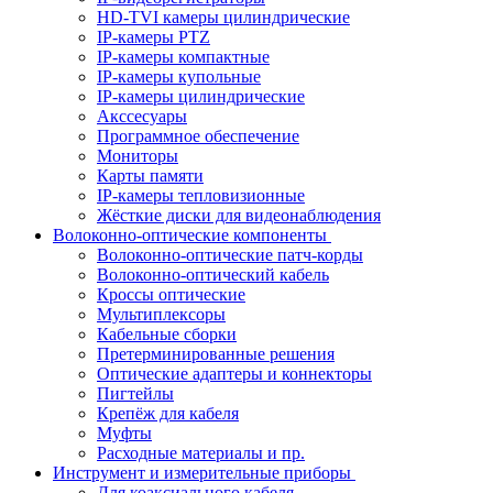
HD-TVI камеры цилиндрические
IP-камеры PTZ
IP-камеры компактные
IP-камеры купольные
IP-камеры цилиндрические
Акссесуары
Программное обеспечение
Мониторы
Карты памяти
IP-камеры тепловизионные
Жёсткие диски для видеонаблюдения
Волоконно-оптические компоненты
Волоконно-оптические патч-корды
Волоконно-оптический кабель
Кроссы оптические
Мультиплексоры
Кабельные сборки
Претерминированные решения
Оптические адаптеры и коннекторы
Пигтейлы
Крепёж для кабеля
Муфты
Расходные материалы и пр.
Инструмент и измерительные приборы
Для коаксиального кабеля