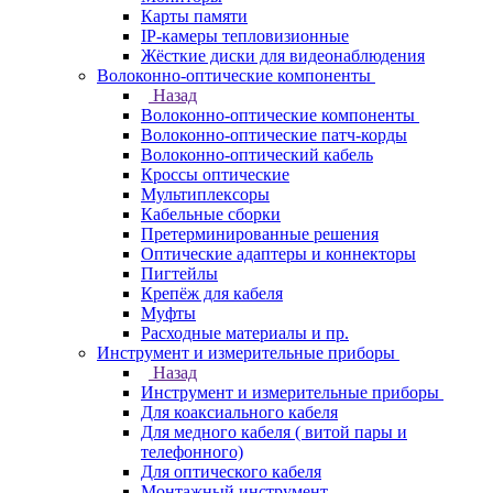
Карты памяти
IP-камеры тепловизионные
Жёсткие диски для видеонаблюдения
Волоконно-оптические компоненты
Назад
Волоконно-оптические компоненты
Волоконно-оптические патч-корды
Волоконно-оптический кабель
Кроссы оптические
Мультиплексоры
Кабельные сборки
Претерминированные решения
Оптические адаптеры и коннекторы
Пигтейлы
Крепёж для кабеля
Муфты
Расходные материалы и пр.
Инструмент и измерительные приборы
Назад
Инструмент и измерительные приборы
Для коаксиального кабеля
Для медного кабеля ( витой пары и
телефонного)
Для оптического кабеля
Монтажный инструмент