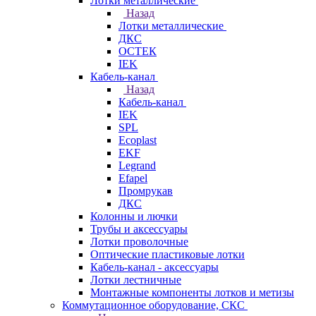
Лотки металлические
Назад
Лотки металлические
ДКС
ОСТЕК
IEK
Кабель-канал
Назад
Кабель-канал
IEK
SPL
Ecoplast
EKF
Legrand
Efapel
Промрукав
ДКС
Колонны и лючки
Трубы и аксессуары
Лотки проволочные
Оптические пластиковые лотки
Кабель-канал - аксессуары
Лотки лестничные
Монтажные компоненты лотков и метизы
Коммутационное оборудование, СКС