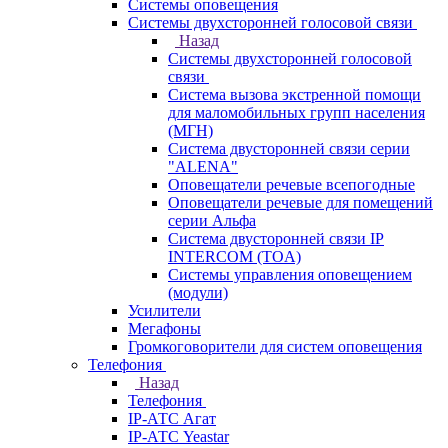
Системы оповещения
Системы двухсторонней голосовой связи
Назад
Системы двухсторонней голосовой
связи
Система вызова экстренной помощи
для маломобильных групп населения
(МГН)
Система двусторонней связи серии
"ALENA"
Оповещатели речевые всепогодные
Оповещатели речевые для помещений
серии Альфа
Система двусторонней связи IP
INTERCOM (TOA)
Системы управления оповещением
(модули)
Усилители
Мегафоны
Громкоговорители для систем оповещения
Телефония
Назад
Телефония
IP-АТС Агат
IP-АТС Yeastar