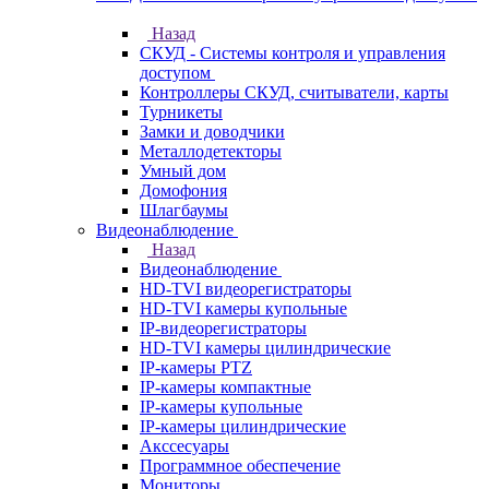
Назад
СКУД - Системы контроля и управления
доступом
Контроллеры СКУД, считыватели, карты
Турникеты
Замки и доводчики
Металлодетекторы
Умный дом
Домофония
Шлагбаумы
Видеонаблюдение
Назад
Видеонаблюдение
HD-TVI видеорегистраторы
HD-TVI камеры купольные
IP-видеорегистраторы
HD-TVI камеры цилиндрические
IP-камеры PTZ
IP-камеры компактные
IP-камеры купольные
IP-камеры цилиндрические
Акссесуары
Программное обеспечение
Мониторы