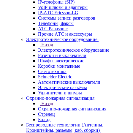
IP-телефоны (SIP)
VoIP-шлюзы и адаптеры
IP-АТС Ericsson-LG
Системы записи разговоров
Телефоны, факсы
АТС Panasonic
Прочие АТС и аксессуары
Электротехническое оборудование
Назад
Электротехническое оборудование
Розетки и выключатели
Шкафы электрические
Коробки монтажные
Светотехника
Schneider Electric
Автоматические выключатели
Электрические разъёмы
Удлинители и шнуры
Охранно-пожарная сигнализация
Назад
Охранно-пожарная сигнализация
Стрелец
Болид
Беспроводные технологии (Антенны,
Кронштейны, разъемы, каб. сборки)