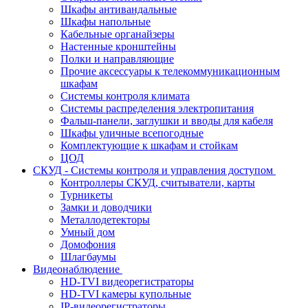
Шкафы антивандальные
Шкафы напольные
Кабельные органайзеры
Настенные кронштейны
Полки и направляющие
Прочие аксессуары к телекоммуникационным
шкафам
Системы контроля климата
Системы распределения электропитания
Фальш-панели, заглушки и вводы для кабеля
Шкафы уличные всепогодные
Комплектующие к шкафам и стойкам
ЦОД
СКУД - Системы контроля и управления доступом
Контроллеры СКУД, считыватели, карты
Турникеты
Замки и доводчики
Металлодетекторы
Умный дом
Домофония
Шлагбаумы
Видеонаблюдение
HD-TVI видеорегистраторы
HD-TVI камеры купольные
IP-видеорегистраторы