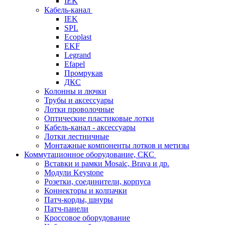
IEK
Кабель-канал
IEK
SPL
Ecoplast
EKF
Legrand
Efapel
Промрукав
ДКС
Колонны и лючки
Трубы и аксессуары
Лотки проволочные
Оптические пластиковые лотки
Кабель-канал - аксессуары
Лотки лестничные
Монтажные компоненты лотков и метизы
Коммутационное оборудование, СКС
Вставки и рамки Mosaic, Brava и др.
Модули Keystone
Розетки, соединители, корпуса
Коннекторы и колпачки
Патч-корды, шнуры
Патч-панели
Кроссовое оборудование