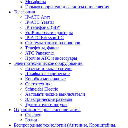
Мегафоны
Громкоговорители для систем оповещения
Телефония
IP-АТС Агат
IP-АТС Yeastar
IP-телефоны (SIP)
VoIP-шлюзы и адаптеры
IP-АТС Ericsson-LG
Системы записи разговоров
Телефоны, факсы
АТС Panasonic
Прочие АТС и аксессуары
Электротехническое оборудование
Розетки и выключатели
Шкафы электрические
Коробки монтажные
Светотехника
Schneider Electric
Автоматические выключатели
Электрические разъёмы
Удлинители и шнуры
Охранно-пожарная сигнализация
Стрелец
Болид
Беспроводные технологии (Антенны, Кронштейны,