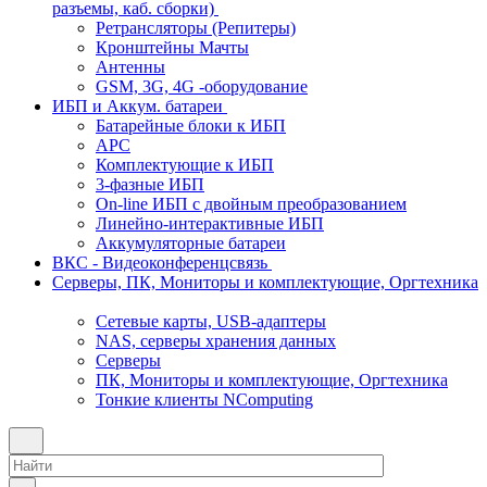
разъемы, каб. сборки)
Ретрансляторы (Репитеры)
Кронштейны Мачты
Антенны
GSM, 3G, 4G -оборудование
ИБП и Аккум. батареи
Батарейные блоки к ИБП
APC
Комплектующие к ИБП
3-фазные ИБП
On-line ИБП с двойным преобразованием
Линейно-интерактивные ИБП
Аккумуляторные батареи
ВКС - Видеоконференцсвязь
Серверы, ПК, Мониторы и комплектующие, Оргтехника
Сетевые карты, USB-адаптеры
NAS, серверы хранения данных
Серверы
ПК, Мониторы и комплектующие, Оргтехника
Тонкие клиенты NComputing