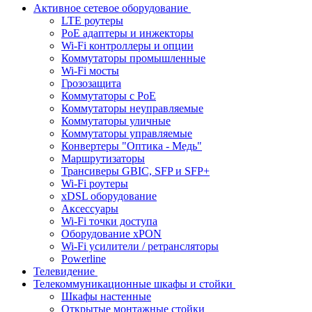
Активное сетевое оборудование
LTE роутеры
PoE адаптеры и инжекторы
Wi-Fi контроллеры и опции
Коммутаторы промышленные
Wi-Fi мосты
Грозозащита
Коммутаторы c PoE
Коммутаторы неуправляемые
Коммутаторы уличные
Коммутаторы управляемые
Конвертеры "Оптика - Медь"
Маршрутизаторы
Трансиверы GBIC, SFP и SFP+
Wi-Fi роутеры
xDSL оборудование
Аксессуары
Wi-Fi точки доступа
Оборудование хPON
Wi-Fi усилители / ретрансляторы
Powerline
Телевидение
Телекоммуникационные шкафы и стойки
Шкафы настенные
Открытые монтажные стойки