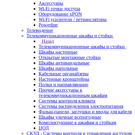
Аксессуары
Wi-Fi точки доступа
Оборудование хPON
Wi-Fi усилители / ретрансляторы
Powerline
Телевидение
Телекоммуникационные шкафы и стойки
Назад
Телекоммуникационные шкафы и стойки
Шкафы настенные
Открытые монтажные стойки
Шкафы антивандальные
Шкафы напольные
Кабельные органайзеры
Настенные кронштейны
Полки и направляющие
Прочие аксессуары к
телекоммуникационным шкафам
Системы контроля климата
Системы распределения электропитания
Фальш-панели, заглушки и вводы для кабеля
Шкафы уличные всепогодные
Комплектующие к шкафам и стойкам
ЦОД
СКУД - Системы контроля и управления доступом