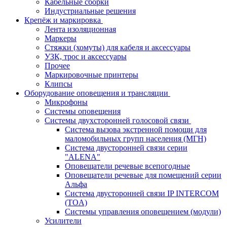
Кабельные сборки
Индустриальные решения
Крепёж и маркировка
Лента изоляционная
Маркеры
Стяжки (хомуты) для кабеля и аксессуары
УЗК, трос и аксессуары
Прочее
Маркировочные принтеры
Клипсы
Оборудование оповещения и трансляции
Микрофоны
Системы оповещения
Системы двухсторонней голосовой связи
Система вызова экстренной помощи для
маломобильных групп населения (МГН)
Система двусторонней связи серии
"ALENA"
Оповещатели речевые всепогодные
Оповещатели речевые для помещений серии
Альфа
Система двусторонней связи IP INTERCOM
(TOA)
Системы управления оповещением (модули)
Усилители