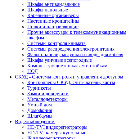
Шкафы антивандальные
Шкафы напольные
Кабельные органайзеры
Настенные кронштейны
Полки и направляющие
Прочие аксессуары к телекоммуникационным
шкафам
Системы контроля климата
Системы распределения электропитания
Фальш-панели, заглушки и вводы для кабеля
Шкафы уличные всепогодные
Комплектующие к шкафам и стойкам
ЦОД
СКУД - Системы контроля и управления доступом
Контроллеры СКУД, считыватели, карты
Турникеты
Замки и доводчики
Металлодетекторы
Умный дом
Домофония
Шлагбаумы
Видеонаблюдение
HD-TVI видеорегистраторы
HD-TVI камеры купольные
IP-видеорегистраторы