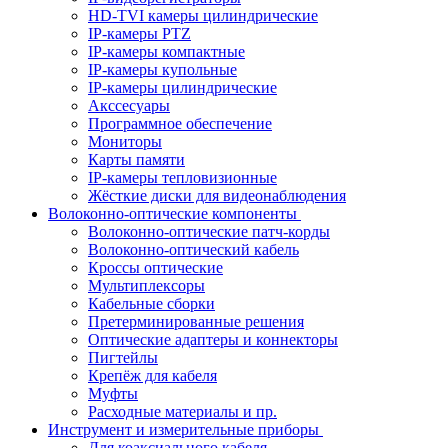
HD-TVI камеры цилиндрические
IP-камеры PTZ
IP-камеры компактные
IP-камеры купольные
IP-камеры цилиндрические
Акссесуары
Программное обеспечение
Мониторы
Карты памяти
IP-камеры тепловизионные
Жёсткие диски для видеонаблюдения
Волоконно-оптические компоненты
Волоконно-оптические патч-корды
Волоконно-оптический кабель
Кроссы оптические
Мультиплексоры
Кабельные сборки
Претерминированные решения
Оптические адаптеры и коннекторы
Пигтейлы
Крепёж для кабеля
Муфты
Расходные материалы и пр.
Инструмент и измерительные приборы
Для коаксиального кабеля