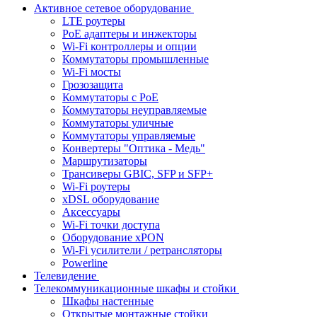
Активное сетевое оборудование
LTE роутеры
PoE адаптеры и инжекторы
Wi-Fi контроллеры и опции
Коммутаторы промышленные
Wi-Fi мосты
Грозозащита
Коммутаторы c PoE
Коммутаторы неуправляемые
Коммутаторы уличные
Коммутаторы управляемые
Конвертеры "Оптика - Медь"
Маршрутизаторы
Трансиверы GBIC, SFP и SFP+
Wi-Fi роутеры
xDSL оборудование
Аксессуары
Wi-Fi точки доступа
Оборудование хPON
Wi-Fi усилители / ретрансляторы
Powerline
Телевидение
Телекоммуникационные шкафы и стойки
Шкафы настенные
Открытые монтажные стойки