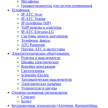
Мегафоны
Громкоговорители для систем оповещения
Телефония
IP-АТС Агат
IP-АТС Yeastar
IP-телефоны (SIP)
VoIP-шлюзы и адаптеры
IP-АТС Ericsson-LG
Системы записи разговоров
Телефоны, факсы
АТС Panasonic
Прочие АТС и аксессуары
Электротехническое оборудование
Розетки и выключатели
Шкафы электрические
Коробки монтажные
Светотехника
Schneider Electric
Автоматические выключатели
Электрические разъёмы
Удлинители и шнуры
Охранно-пожарная сигнализация
Стрелец
Болид
Беспроводные технологии (Антенны, Кронштейны,