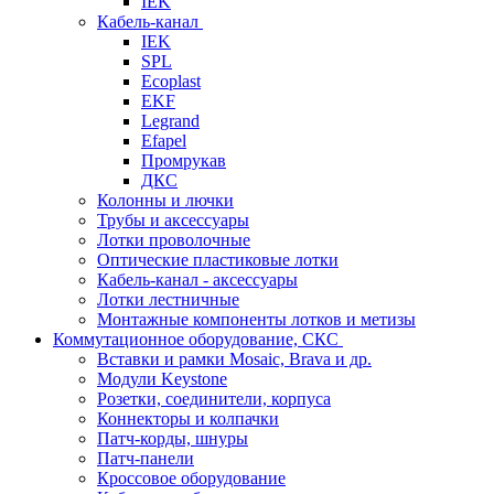
IEK
Кабель-канал
IEK
SPL
Ecoplast
EKF
Legrand
Efapel
Промрукав
ДКС
Колонны и лючки
Трубы и аксессуары
Лотки проволочные
Оптические пластиковые лотки
Кабель-канал - аксессуары
Лотки лестничные
Монтажные компоненты лотков и метизы
Коммутационное оборудование, СКС
Вставки и рамки Mosaic, Brava и др.
Модули Keystone
Розетки, соединители, корпуса
Коннекторы и колпачки
Патч-корды, шнуры
Патч-панели
Кроссовое оборудование