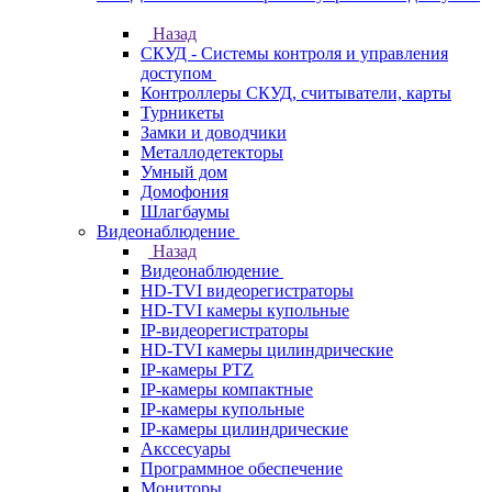
Назад
СКУД - Системы контроля и управления
доступом
Контроллеры СКУД, считыватели, карты
Турникеты
Замки и доводчики
Металлодетекторы
Умный дом
Домофония
Шлагбаумы
Видеонаблюдение
Назад
Видеонаблюдение
HD-TVI видеорегистраторы
HD-TVI камеры купольные
IP-видеорегистраторы
HD-TVI камеры цилиндрические
IP-камеры PTZ
IP-камеры компактные
IP-камеры купольные
IP-камеры цилиндрические
Акссесуары
Программное обеспечение
Мониторы