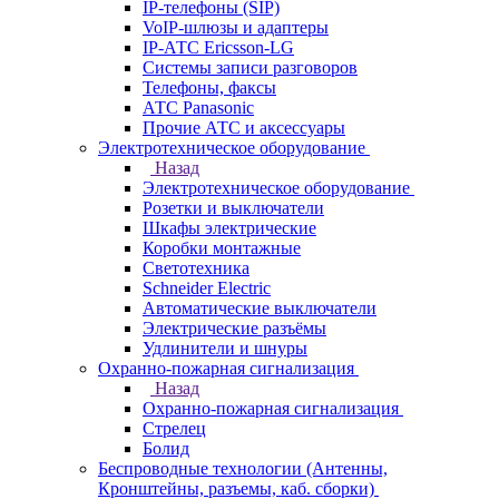
IP-телефоны (SIP)
VoIP-шлюзы и адаптеры
IP-АТС Ericsson-LG
Системы записи разговоров
Телефоны, факсы
АТС Panasonic
Прочие АТС и аксессуары
Электротехническое оборудование
Назад
Электротехническое оборудование
Розетки и выключатели
Шкафы электрические
Коробки монтажные
Светотехника
Schneider Electric
Автоматические выключатели
Электрические разъёмы
Удлинители и шнуры
Охранно-пожарная сигнализация
Назад
Охранно-пожарная сигнализация
Стрелец
Болид
Беспроводные технологии (Антенны,
Кронштейны, разъемы, каб. сборки)