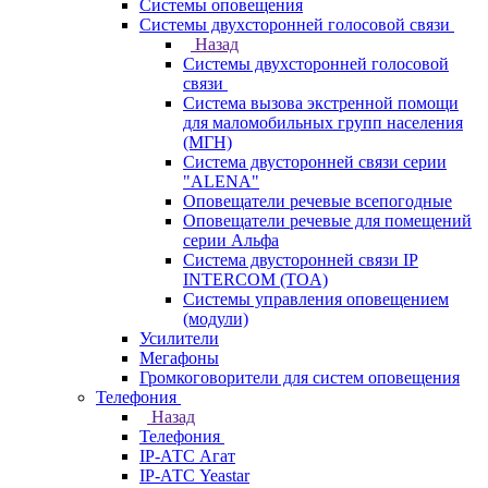
Системы оповещения
Системы двухсторонней голосовой связи
Назад
Системы двухсторонней голосовой
связи
Система вызова экстренной помощи
для маломобильных групп населения
(МГН)
Система двусторонней связи серии
"ALENA"
Оповещатели речевые всепогодные
Оповещатели речевые для помещений
серии Альфа
Система двусторонней связи IP
INTERCOM (TOA)
Системы управления оповещением
(модули)
Усилители
Мегафоны
Громкоговорители для систем оповещения
Телефония
Назад
Телефония
IP-АТС Агат
IP-АТС Yeastar