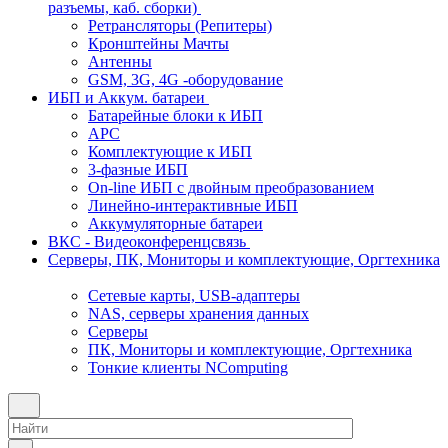
разъемы, каб. сборки)
Ретрансляторы (Репитеры)
Кронштейны Мачты
Антенны
GSM, 3G, 4G -оборудование
ИБП и Аккум. батареи
Батарейные блоки к ИБП
APC
Комплектующие к ИБП
3-фазные ИБП
On-line ИБП с двойным преобразованием
Линейно-интерактивные ИБП
Аккумуляторные батареи
ВКС - Видеоконференцсвязь
Серверы, ПК, Мониторы и комплектующие, Оргтехника
Сетевые карты, USB-адаптеры
NAS, серверы хранения данных
Серверы
ПК, Мониторы и комплектующие, Оргтехника
Тонкие клиенты NComputing