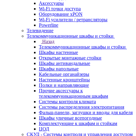
Аксессуары
Wi-Fi точки доступа
Оборудование хPON
Wi-Fi усилители / ретрансляторы
Powerline
Телевидение
Телекоммуникационные шкафы и стойки
Назад
Телекоммуникационные шкафы и стойки
Шкафы настенные
Открытые монтажные стойки
Шкафы антивандальные
Шкафы напольные
Кабельные органайзеры
Настенные кронштейны
Полки и направляющие
Прочие аксессуары к
телекоммуникационным шкафам
Системы контроля климата
Системы распределения электропитания
Фальш-панели, заглушки и вводы для кабеля
Шкафы уличные всепогодные
Комплектующие к шкафам и стойкам
ЦОД
СКУД - Системы контроля и управления доступом