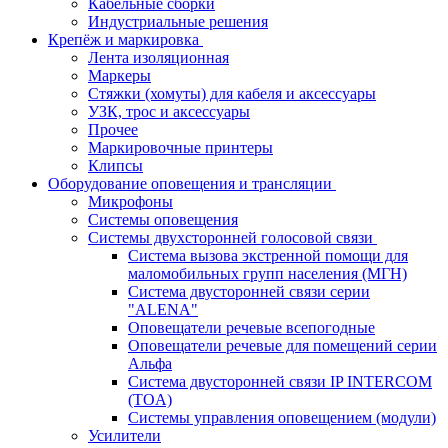
Кабельные сборки
Индустриальные решения
Крепёж и маркировка
Лента изоляционная
Маркеры
Стяжки (хомуты) для кабеля и аксессуары
УЗК, трос и аксессуары
Прочее
Маркировочные принтеры
Клипсы
Оборудование оповещения и трансляции
Микрофоны
Системы оповещения
Системы двухсторонней голосовой связи
Система вызова экстренной помощи для
маломобильных групп населения (МГН)
Система двусторонней связи серии
"ALENA"
Оповещатели речевые всепогодные
Оповещатели речевые для помещений серии
Альфа
Система двусторонней связи IP INTERCOM
(TOA)
Системы управления оповещением (модули)
Усилители