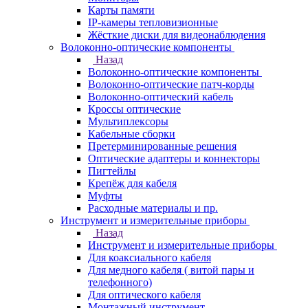
Карты памяти
IP-камеры тепловизионные
Жёсткие диски для видеонаблюдения
Волоконно-оптические компоненты
Назад
Волоконно-оптические компоненты
Волоконно-оптические патч-корды
Волоконно-оптический кабель
Кроссы оптические
Мультиплексоры
Кабельные сборки
Претерминированные решения
Оптические адаптеры и коннекторы
Пигтейлы
Крепёж для кабеля
Муфты
Расходные материалы и пр.
Инструмент и измерительные приборы
Назад
Инструмент и измерительные приборы
Для коаксиального кабеля
Для медного кабеля ( витой пары и
телефонного)
Для оптического кабеля
Монтажный инструмент