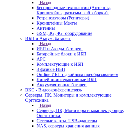
Назад
Беспроводные технологии (Антенны,
Кронштейны, разъемы, каб. сборки)
Ретрансляторы (Репитеры)
Кронштейны Мачты
Антенны
GSM, 3G, 4G -оборудование
ИБП и Аккум. батареи
Назад
ИБП и Аккум. батареи
Батарейные блоки к ИБП
APC
Комплектующие к ИБП
3-фазные ИБП
On-line ИБП с двойным преобразованием
Линейно-интерактивные ИБП
Аккумуляторные батареи
ВКС - Видеоконференцсвязь
Серверы, ПК, Мониторы и комплектующие,
Оргтехника
Назад
Серверы, ПК, Мониторы и комплектующие,
Оргтехника
Сетевые карты, USB-адаптеры
NAS, серверы хранения данных