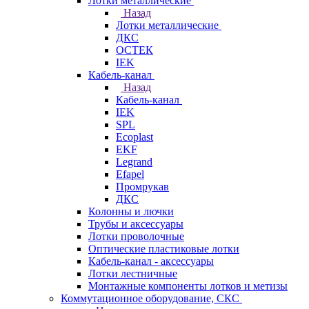
Лотки металлические
Назад
Лотки металлические
ДКС
ОСТЕК
IEK
Кабель-канал
Назад
Кабель-канал
IEK
SPL
Ecoplast
EKF
Legrand
Efapel
Промрукав
ДКС
Колонны и лючки
Трубы и аксессуары
Лотки проволочные
Оптические пластиковые лотки
Кабель-канал - аксессуары
Лотки лестничные
Монтажные компоненты лотков и метизы
Коммутационное оборудование, СКС