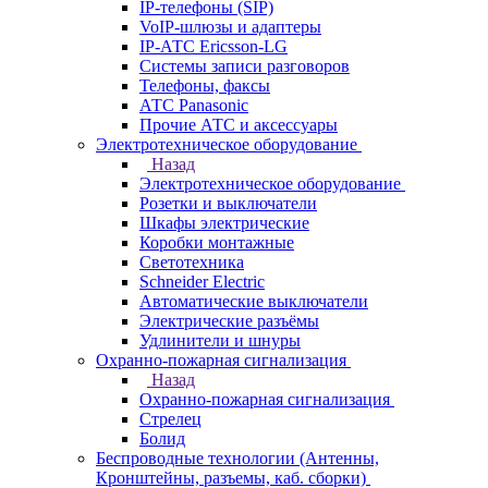
IP-телефоны (SIP)
VoIP-шлюзы и адаптеры
IP-АТС Ericsson-LG
Системы записи разговоров
Телефоны, факсы
АТС Panasonic
Прочие АТС и аксессуары
Электротехническое оборудование
Назад
Электротехническое оборудование
Розетки и выключатели
Шкафы электрические
Коробки монтажные
Светотехника
Schneider Electric
Автоматические выключатели
Электрические разъёмы
Удлинители и шнуры
Охранно-пожарная сигнализация
Назад
Охранно-пожарная сигнализация
Стрелец
Болид
Беспроводные технологии (Антенны,
Кронштейны, разъемы, каб. сборки)