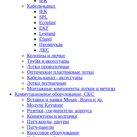
IEK
Кабель-канал
IEK
SPL
Ecoplast
EKF
Legrand
Efapel
Промрукав
ДКС
Колонны и лючки
Трубы и аксессуары
Лотки проволочные
Оптические пластиковые лотки
Кабель-канал - аксессуары
Лотки лестничные
Монтажные компоненты лотков и метизы
Коммутационное оборудование, СКС
Вставки и рамки Mosaic, Brava и др.
Модули Keystone
Розетки, соединители, корпуса
Коннекторы и колпачки
Патч-корды, шнуры
Патч-панели
Кроссовое оборудование