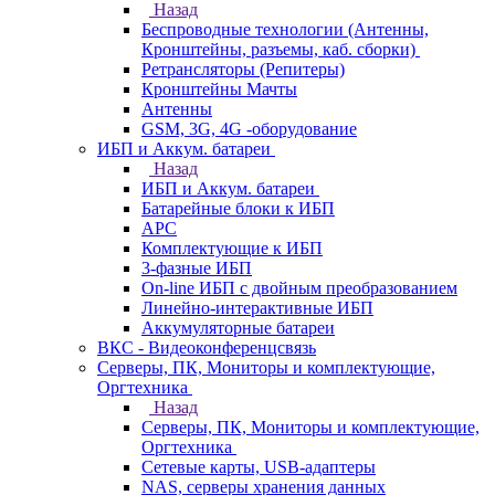
Назад
Беспроводные технологии (Антенны,
Кронштейны, разъемы, каб. сборки)
Ретрансляторы (Репитеры)
Кронштейны Мачты
Антенны
GSM, 3G, 4G -оборудование
ИБП и Аккум. батареи
Назад
ИБП и Аккум. батареи
Батарейные блоки к ИБП
APC
Комплектующие к ИБП
3-фазные ИБП
On-line ИБП с двойным преобразованием
Линейно-интерактивные ИБП
Аккумуляторные батареи
ВКС - Видеоконференцсвязь
Серверы, ПК, Мониторы и комплектующие,
Оргтехника
Назад
Серверы, ПК, Мониторы и комплектующие,
Оргтехника
Сетевые карты, USB-адаптеры
NAS, серверы хранения данных