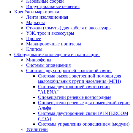
Кабельные сборки
Индустриальные решения
Крепёж и маркировка
Лента изоляционная
Маркеры
Стяжки (хомуты) для кабеля и аксессуары
УЗК, трос и аксессуары
Прочее
Маркировочные принтеры
Клипсы
Оборудование оповещения и трансляции
Микрофоны
Системы оповещения
Системы двухсторонней голосовой связи
Система вызова экстренной помощи для
маломобильных групп населения (МГН)
Система двусторонней связи серии
"ALENA"
Оповещатели речевые всепогодные
Оповещатели речевые для помещений серии
Альфа
Система двусторонней связи IP INTERCOM
(TOA)
Системы управления оповещением (модули)
Усилители