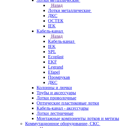
Лотки металлические
Назад
Лотки металлические
ДКС
ОСТЕК
IEK
Кабель-канал
Назад
Кабель-канал
IEK
SPL
Ecoplast
EKF
Legrand
Efapel
Промрукав
ДКС
Колонны и лючки
Трубы и аксессуары
Лотки проволочные
Оптические пластиковые лотки
Кабель-канал - аксессуары
Лотки лестничные
Монтажные компоненты лотков и метизы
Коммутационное оборудование, СКС