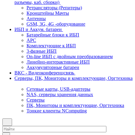
разъемы, каб. сборки)
Ретрансляторы (Репитеры)
Кронштейны Мачты
Антенны
GSM, 3G, 4G -оборудование
ИБП и Аккум. батареи
Батарейные блоки к ИБП
APC
Комплектующие к ИБП
3-фазные ИБП
On-line ИБП с двойным преобразованием
Линейно-интерактивные ИБП
Аккумуляторные батареи
ВКС - Видеоконференцсвязь
Серверы, ПК, Мониторы и комплектующие, Оргтехника
Сетевые карты, USB-адаптеры
NAS, серверы хранения данных
Серверы
ПК, Мониторы и комплектующие, Оргтехника
Тонкие клиенты NComputing