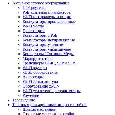
Активное сетевое оборудование
LTE роутеры
PoE адаптеры и инжекторы
Wi-Fi контроллеры и опции
Коммутаторы промышленные
Wi-Fi мосты
Грозозащита
Коммутаторы c PoE
Коммутаторы неуправляемые
Коммутаторы уличные
Коммутаторы управляемые
Конвертеры "Оптика - Медь"
Маршрутизаторы
Трансиверы GBIC, SFP и SFP+
Wi-Fi роутеры
xDSL оборудование
Аксессуары
Wi-Fi точки доступа
Оборудование хPON
Wi-Fi усилители / ретрансляторы
Powerline
Телевидение
Телекоммуникационные шкафы и стойки
Шкафы настенные
Открытые монтажные стойки