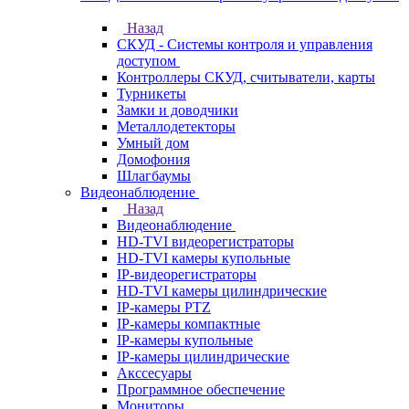
Назад
СКУД - Системы контроля и управления
доступом
Контроллеры СКУД, считыватели, карты
Турникеты
Замки и доводчики
Металлодетекторы
Умный дом
Домофония
Шлагбаумы
Видеонаблюдение
Назад
Видеонаблюдение
HD-TVI видеорегистраторы
HD-TVI камеры купольные
IP-видеорегистраторы
HD-TVI камеры цилиндрические
IP-камеры PTZ
IP-камеры компактные
IP-камеры купольные
IP-камеры цилиндрические
Акссесуары
Программное обеспечение
Мониторы