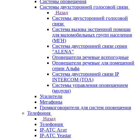
Системы оповещения
Системы двухсторонней голосовой связи
Назад
Системы двухсторонней голосовой
связи
Система вызова экстренной помощи
для маломобильных групп населения
(МГН)
Система двусторонней связи серии
"ALENA"
Оповещатели речевые всепогодные
Оповещатели речевые для помещений
серии Альфа
Система двусторонней связи IP
INTERCOM (TOA)
Системы управления оповещением
(модули)
Усилители
Мегафоны
Громкоговорители для систем оповещения
Телефония
Назад
Телефония
IP-АТС Агат
IP-АТС Yeastar