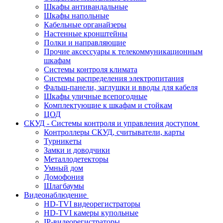
Шкафы антивандальные
Шкафы напольные
Кабельные органайзеры
Настенные кронштейны
Полки и направляющие
Прочие аксессуары к телекоммуникационным
шкафам
Системы контроля климата
Системы распределения электропитания
Фальш-панели, заглушки и вводы для кабеля
Шкафы уличные всепогодные
Комплектующие к шкафам и стойкам
ЦОД
СКУД - Системы контроля и управления доступом
Контроллеры СКУД, считыватели, карты
Турникеты
Замки и доводчики
Металлодетекторы
Умный дом
Домофония
Шлагбаумы
Видеонаблюдение
HD-TVI видеорегистраторы
HD-TVI камеры купольные
IP-видеорегистраторы