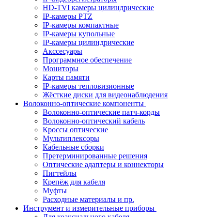
HD-TVI камеры цилиндрические
IP-камеры PTZ
IP-камеры компактные
IP-камеры купольные
IP-камеры цилиндрические
Акссесуары
Программное обеспечение
Мониторы
Карты памяти
IP-камеры тепловизионные
Жёсткие диски для видеонаблюдения
Волоконно-оптические компоненты
Волоконно-оптические патч-корды
Волоконно-оптический кабель
Кроссы оптические
Мультиплексоры
Кабельные сборки
Претерминированные решения
Оптические адаптеры и коннекторы
Пигтейлы
Крепёж для кабеля
Муфты
Расходные материалы и пр.
Инструмент и измерительные приборы
Для коаксиального кабеля