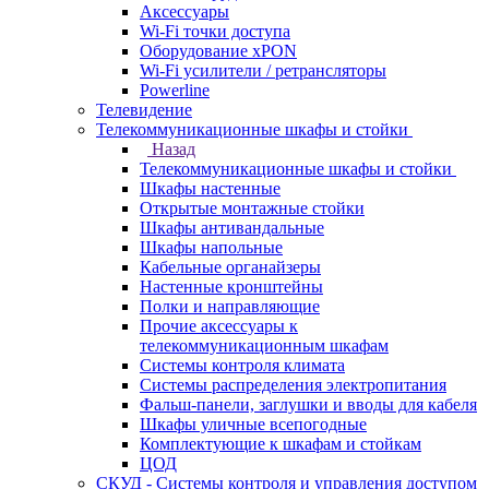
Аксессуары
Wi-Fi точки доступа
Оборудование хPON
Wi-Fi усилители / ретрансляторы
Powerline
Телевидение
Телекоммуникационные шкафы и стойки
Назад
Телекоммуникационные шкафы и стойки
Шкафы настенные
Открытые монтажные стойки
Шкафы антивандальные
Шкафы напольные
Кабельные органайзеры
Настенные кронштейны
Полки и направляющие
Прочие аксессуары к
телекоммуникационным шкафам
Системы контроля климата
Системы распределения электропитания
Фальш-панели, заглушки и вводы для кабеля
Шкафы уличные всепогодные
Комплектующие к шкафам и стойкам
ЦОД
СКУД - Системы контроля и управления доступом