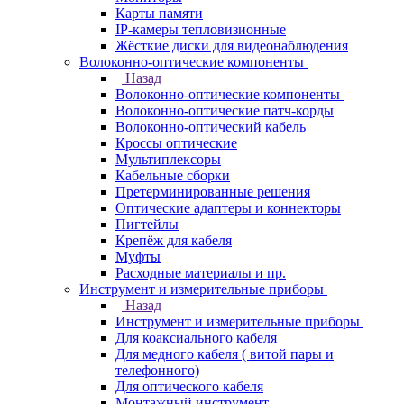
Карты памяти
IP-камеры тепловизионные
Жёсткие диски для видеонаблюдения
Волоконно-оптические компоненты
Назад
Волоконно-оптические компоненты
Волоконно-оптические патч-корды
Волоконно-оптический кабель
Кроссы оптические
Мультиплексоры
Кабельные сборки
Претерминированные решения
Оптические адаптеры и коннекторы
Пигтейлы
Крепёж для кабеля
Муфты
Расходные материалы и пр.
Инструмент и измерительные приборы
Назад
Инструмент и измерительные приборы
Для коаксиального кабеля
Для медного кабеля ( витой пары и
телефонного)
Для оптического кабеля
Монтажный инструмент