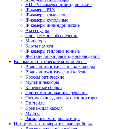
HD-TVI камеры цилиндрические
IP-камеры PTZ
IP-камеры компактные
IP-камеры купольные
IP-камеры цилиндрические
Акссесуары
Программное обеспечение
Мониторы
Карты памяти
IP-камеры тепловизионные
Жёсткие диски для видеонаблюдения
Волоконно-оптические компоненты
Волоконно-оптические патч-корды
Волоконно-оптический кабель
Кроссы оптические
Мультиплексоры
Кабельные сборки
Претерминированные решения
Оптические адаптеры и коннекторы
Пигтейлы
Крепёж для кабеля
Муфты
Расходные материалы и пр.
Инструмент и измерительные приборы
Для коаксиального кабеля