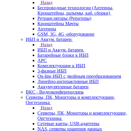
Назад
Беспроводные технологии (Антенны,
Кронштейны, разъемы, каб. сборки)
Ретрансляторы (Репитеры)
Кронштейны Мачты
Антенны
GSM, 3G, 4G -оборудование
ИБП и Аккум. батареи
Назад
ИБП и Аккум. батареи
Батарейные блоки к ИБП
APC
Комплектующие к ИБП
3-фазные ИБП
On-line ИБП с двойным преобразованием
Линейно-интерактивные ИБП
Аккумуляторные батареи
ВКС - Видеоконференцсвязь
Серверы, ПК, Мониторы и комплектующие,
Оргтехника
Назад
Серверы, ПК, Мониторы и комплектующие,
Оргтехника
Сетевые карты, USB-адаптеры
NAS, серверы хранения данных