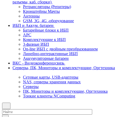
разъемы, каб. сборки)
Ретрансляторы (Репитеры)
Кронштейны Мачты
Антенны
GSM, 3G, 4G -оборудование
ИБП и Аккум. батареи
Батарейные блоки к ИБП
APC
Комплектующие к ИБП
3-фазные ИБП
On-line ИБП с двойным преобразованием
Линейно-интерактивные ИБП
Аккумуляторные батареи
ВКС - Видеоконференцсвязь
Серверы, ПК, Мониторы и комплектующие, Оргтехника
Сетевые карты, USB-адаптеры
NAS, серверы хранения данных
Серверы
ПК, Мониторы и комплектующие, Оргтехника
Тонкие клиенты NComputing