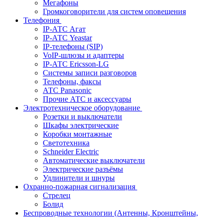
Мегафоны
Громкоговорители для систем оповещения
Телефония
IP-АТС Агат
IP-АТС Yeastar
IP-телефоны (SIP)
VoIP-шлюзы и адаптеры
IP-АТС Ericsson-LG
Системы записи разговоров
Телефоны, факсы
АТС Panasonic
Прочие АТС и аксессуары
Электротехническое оборудование
Розетки и выключатели
Шкафы электрические
Коробки монтажные
Светотехника
Schneider Electric
Автоматические выключатели
Электрические разъёмы
Удлинители и шнуры
Охранно-пожарная сигнализация
Стрелец
Болид
Беспроводные технологии (Антенны, Кронштейны,