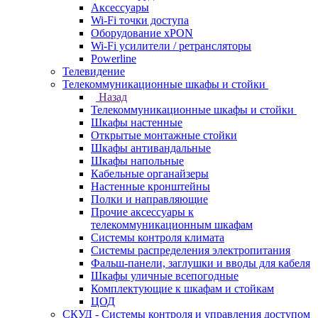
Аксессуары
Wi-Fi точки доступа
Оборудование хPON
Wi-Fi усилители / ретрансляторы
Powerline
Телевидение
Телекоммуникационные шкафы и стойки
Назад
Телекоммуникационные шкафы и стойки
Шкафы настенные
Открытые монтажные стойки
Шкафы антивандальные
Шкафы напольные
Кабельные органайзеры
Настенные кронштейны
Полки и направляющие
Прочие аксессуары к
телекоммуникационным шкафам
Системы контроля климата
Системы распределения электропитания
Фальш-панели, заглушки и вводы для кабеля
Шкафы уличные всепогодные
Комплектующие к шкафам и стойкам
ЦОД
СКУД - Системы контроля и управления доступом