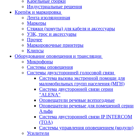
Кабельные сборки
Индустриальные решения
Крепёж и маркировка
Лента изоляционная
Маркеры
Стяжки (хомуты) для кабеля и аксессуары
УЗК, трос и аксессуары
Прочее
Маркировочные принтеры
Клипсы
Оборудование оповещения и трансляции
Микрофоны
Системы оповещения
Системы двухсторонней голосовой связи
Система вызова экстренной помощи для
маломобильных групп населения (МГН)
Система двусторонней связи серии
"ALENA"
Оповещатели речевые всепогодные
Оповещатели речевые для помещений серии
Альфа
Система двусторонней связи IP INTERCOM
(TOA)
Системы управления оповещением (модули)
Усилители