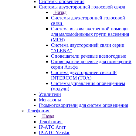
Системы оповещения
Системы двухсторонней голосовой связи
Назад
Системы двухсторонней голосовой
связи
Система вызова экстренной помощи
для маломобильных групп населения
(МГН)
Система двусторонней связи серии
"ALENA"
Оповещатели речевые всепогодные
Оповещатели речевые для помещений
серии Альфа
Система двусторонней связи IP
INTERCOM (TOA)
Системы управления оповещением
(модули)
Усилители
Мегафоны
Громкоговорители для систем оповещения
Телефония
Назад
Телефония
IP-АТС Агат
IP-АТС Yeastar