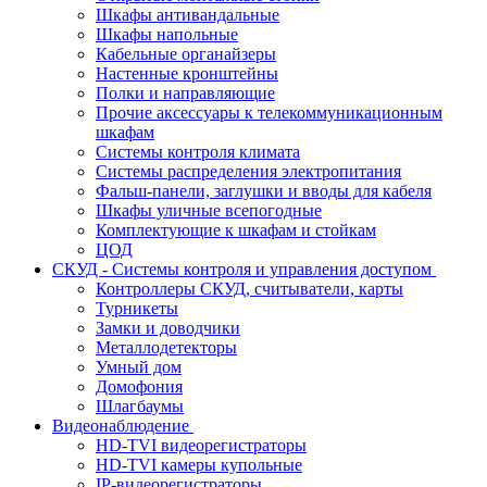
Шкафы антивандальные
Шкафы напольные
Кабельные органайзеры
Настенные кронштейны
Полки и направляющие
Прочие аксессуары к телекоммуникационным
шкафам
Системы контроля климата
Системы распределения электропитания
Фальш-панели, заглушки и вводы для кабеля
Шкафы уличные всепогодные
Комплектующие к шкафам и стойкам
ЦОД
СКУД - Системы контроля и управления доступом
Контроллеры СКУД, считыватели, карты
Турникеты
Замки и доводчики
Металлодетекторы
Умный дом
Домофония
Шлагбаумы
Видеонаблюдение
HD-TVI видеорегистраторы
HD-TVI камеры купольные
IP-видеорегистраторы