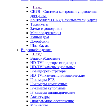
Назад
СКУД - Системы контроля и управления
доступом
Контроллеры СКУД, считыватели, карты
Турникеты
Замки и доводчики
Металлодетекторы
Умный дом
Домофония
Шлагбаумы
Видеонаблюдение
Назад
Видеонаблюдение
HD-TVI видеорегистраторы
HD-TVI камеры купольные
IP-видеорегистраторы
HD-TVI камеры цилиндрические
IP-камеры PTZ
IP-камеры компактные
IP-камеры купольные
IP-камеры цилиндрические
Акссесуары
Программное обеспечение
Мониторы