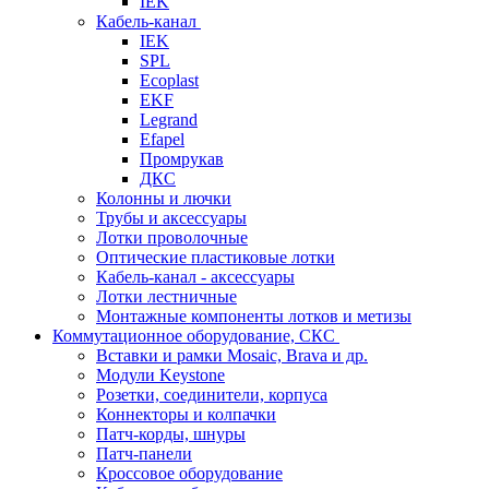
IEK
Кабель-канал
IEK
SPL
Ecoplast
EKF
Legrand
Efapel
Промрукав
ДКС
Колонны и лючки
Трубы и аксессуары
Лотки проволочные
Оптические пластиковые лотки
Кабель-канал - аксессуары
Лотки лестничные
Монтажные компоненты лотков и метизы
Коммутационное оборудование, СКС
Вставки и рамки Mosaic, Brava и др.
Модули Keystone
Розетки, соединители, корпуса
Коннекторы и колпачки
Патч-корды, шнуры
Патч-панели
Кроссовое оборудование