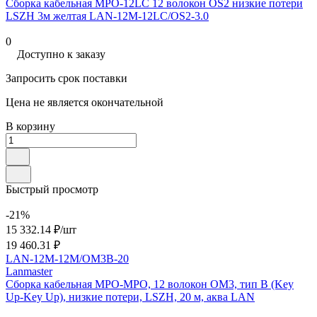
Сборка кабельная MPO-12LC 12 волокон OS2 низкие потери
LSZH 3м желтая LAN-12M-12LC/OS2-3.0
0
Доступно к заказу
Запросить срок поставки
Цена не является окончательной
В корзину
Быстрый просмотр
-21%
15 332.14 ₽/
шт
19 460.31 ₽
LAN-12M-12M/OM3B-20
Lanmaster
Сборка кабельная MPO-MPO, 12 волокон OM3, тип B (Key
Up-Key Up), низкие потери, LSZH, 20 м, аква LAN