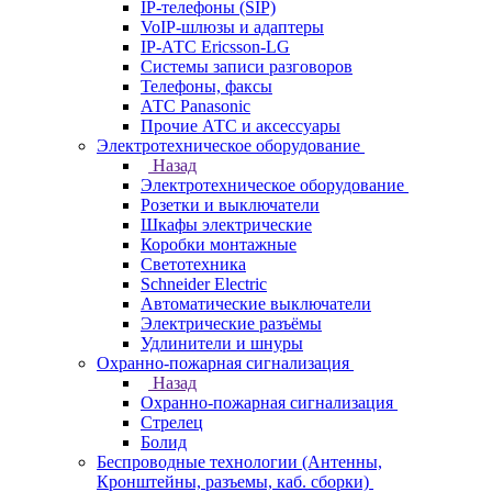
IP-телефоны (SIP)
VoIP-шлюзы и адаптеры
IP-АТС Ericsson-LG
Системы записи разговоров
Телефоны, факсы
АТС Panasonic
Прочие АТС и аксессуары
Электротехническое оборудование
Назад
Электротехническое оборудование
Розетки и выключатели
Шкафы электрические
Коробки монтажные
Светотехника
Schneider Electric
Автоматические выключатели
Электрические разъёмы
Удлинители и шнуры
Охранно-пожарная сигнализация
Назад
Охранно-пожарная сигнализация
Стрелец
Болид
Беспроводные технологии (Антенны,
Кронштейны, разъемы, каб. сборки)