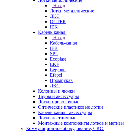
Лотки металлические
Назад
Лотки металлические
ДКС
ОСТЕК
IEK
Кабель-канал
Назад
Кабель-канал
IEK
SPL
Ecoplast
EKF
Legrand
Efapel
Промрукав
ДКС
Колонны и лючки
Трубы и аксессуары
Лотки проволочные
Оптические пластиковые лотки
Кабель-канал - аксессуары
Лотки лестничные
Монтажные компоненты лотков и метизы
Коммутационное оборудование, СКС