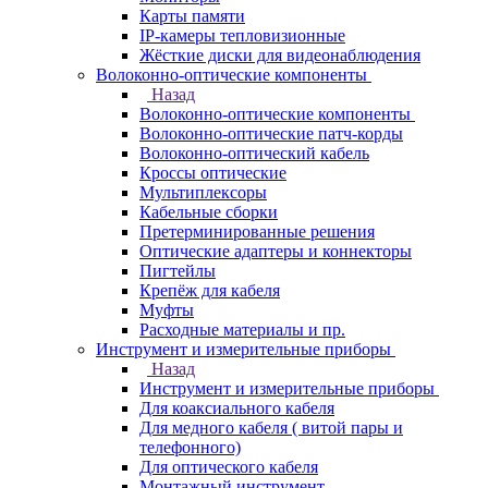
Карты памяти
IP-камеры тепловизионные
Жёсткие диски для видеонаблюдения
Волоконно-оптические компоненты
Назад
Волоконно-оптические компоненты
Волоконно-оптические патч-корды
Волоконно-оптический кабель
Кроссы оптические
Мультиплексоры
Кабельные сборки
Претерминированные решения
Оптические адаптеры и коннекторы
Пигтейлы
Крепёж для кабеля
Муфты
Расходные материалы и пр.
Инструмент и измерительные приборы
Назад
Инструмент и измерительные приборы
Для коаксиального кабеля
Для медного кабеля ( витой пары и
телефонного)
Для оптического кабеля
Монтажный инструмент