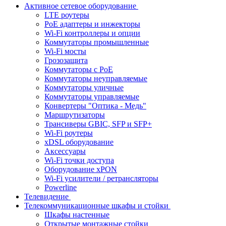
Активное сетевое оборудование
LTE роутеры
PoE адаптеры и инжекторы
Wi-Fi контроллеры и опции
Коммутаторы промышленные
Wi-Fi мосты
Грозозащита
Коммутаторы c PoE
Коммутаторы неуправляемые
Коммутаторы уличные
Коммутаторы управляемые
Конвертеры "Оптика - Медь"
Маршрутизаторы
Трансиверы GBIC, SFP и SFP+
Wi-Fi роутеры
xDSL оборудование
Аксессуары
Wi-Fi точки доступа
Оборудование хPON
Wi-Fi усилители / ретрансляторы
Powerline
Телевидение
Телекоммуникационные шкафы и стойки
Шкафы настенные
Открытые монтажные стойки