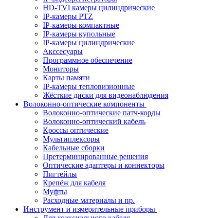
HD-TVI камеры цилиндрические
IP-камеры PTZ
IP-камеры компактные
IP-камеры купольные
IP-камеры цилиндрические
Акссесуары
Программное обеспечение
Мониторы
Карты памяти
IP-камеры тепловизионные
Жёсткие диски для видеонаблюдения
Волоконно-оптические компоненты
Волоконно-оптические патч-корды
Волоконно-оптический кабель
Кроссы оптические
Мультиплексоры
Кабельные сборки
Претерминированные решения
Оптические адаптеры и коннекторы
Пигтейлы
Крепёж для кабеля
Муфты
Расходные материалы и пр.
Инструмент и измерительные приборы
Для коаксиального кабеля