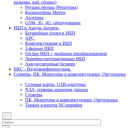
разъемы, каб. сборки)
Ретрансляторы (Репитеры)
Кронштейны Мачты
Антенны
GSM, 3G, 4G -оборудование
ИБП и Аккум. батареи
Батарейные блоки к ИБП
APC
Комплектующие к ИБП
3-фазные ИБП
On-line ИБП с двойным преобразованием
Линейно-интерактивные ИБП
Аккумуляторные батареи
ВКС - Видеоконференцсвязь
Серверы, ПК, Мониторы и комплектующие, Оргтехника
Сетевые карты, USB-адаптеры
NAS, серверы хранения данных
Серверы
ПК, Мониторы и комплектующие, Оргтехника
Тонкие клиенты NComputing