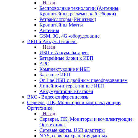
Назад
Беспроводные технологии (Антенны,
Кронштейны, разъемы, каб. сборки)
Ретрансляторы (Репитеры)
Кронштейны Мачты
Антенны
GSM, 3G, 4G -оборудование
ИБП и Аккум. батареи
Назад
ИБП и Аккум. батареи
Батарейные блоки к ИБП
APC
Комплектующие к ИБП
3-фазные ИБП
On-line ИБП с двойным преобразованием
Линейно-интерактивные ИБП
Аккумуляторные батареи
ВКС - Видеоконференцсвязь
Серверы, ПК, Мониторы и комплектующие,
Оргтехника
Назад
Серверы, ПК, Мониторы и комплектующие,
Оргтехника
Сетевые карты, USB-адаптеры
NAS, серверы хранения данных