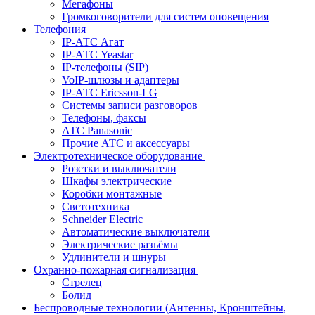
Мегафоны
Громкоговорители для систем оповещения
Телефония
IP-АТС Агат
IP-АТС Yeastar
IP-телефоны (SIP)
VoIP-шлюзы и адаптеры
IP-АТС Ericsson-LG
Системы записи разговоров
Телефоны, факсы
АТС Panasonic
Прочие АТС и аксессуары
Электротехническое оборудование
Розетки и выключатели
Шкафы электрические
Коробки монтажные
Светотехника
Schneider Electric
Автоматические выключатели
Электрические разъёмы
Удлинители и шнуры
Охранно-пожарная сигнализация
Стрелец
Болид
Беспроводные технологии (Антенны, Кронштейны,