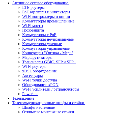
Активное сетевое оборудование
LTE роутеры
PoE адаптеры и инжекторы
Wi-Fi контроллеры и опции
Коммутаторы промышленные
Wi-Fi мосты
Грозозащита
Коммутаторы c PoE
Коммутаторы неуправляемые
Коммутаторы уличные
Коммутаторы управляемые
Конвертеры "Оптика - Медь"
Маршрутизаторы
Трансиверы GBIC, SFP и SFP+
Wi-Fi роутеры
xDSL оборудование
Аксессуары
Wi-Fi точки доступа
Оборудование хPON
Wi-Fi усилители / ретрансляторы
Powerline
Телевидение
Телекоммуникационные шкафы и стойки
Шкафы настенные
Открытые монтажные стойки