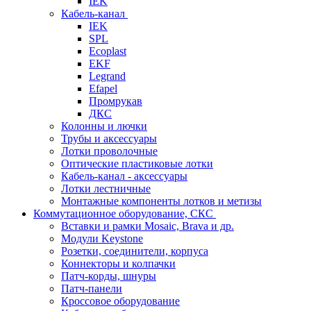
IEK
Кабель-канал
IEK
SPL
Ecoplast
EKF
Legrand
Efapel
Промрукав
ДКС
Колонны и лючки
Трубы и аксессуары
Лотки проволочные
Оптические пластиковые лотки
Кабель-канал - аксессуары
Лотки лестничные
Монтажные компоненты лотков и метизы
Коммутационное оборудование, СКС
Вставки и рамки Mosaic, Brava и др.
Модули Keystone
Розетки, соединители, корпуса
Коннекторы и колпачки
Патч-корды, шнуры
Патч-панели
Кроссовое оборудование