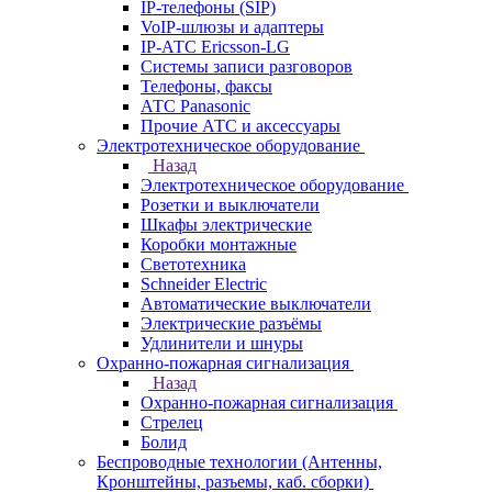
IP-телефоны (SIP)
VoIP-шлюзы и адаптеры
IP-АТС Ericsson-LG
Системы записи разговоров
Телефоны, факсы
АТС Panasonic
Прочие АТС и аксессуары
Электротехническое оборудование
Назад
Электротехническое оборудование
Розетки и выключатели
Шкафы электрические
Коробки монтажные
Светотехника
Schneider Electric
Автоматические выключатели
Электрические разъёмы
Удлинители и шнуры
Охранно-пожарная сигнализация
Назад
Охранно-пожарная сигнализация
Стрелец
Болид
Беспроводные технологии (Антенны,
Кронштейны, разъемы, каб. сборки)