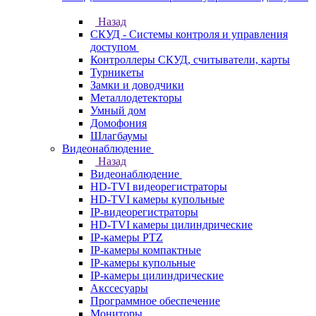
Назад
СКУД - Системы контроля и управления
доступом
Контроллеры СКУД, считыватели, карты
Турникеты
Замки и доводчики
Металлодетекторы
Умный дом
Домофония
Шлагбаумы
Видеонаблюдение
Назад
Видеонаблюдение
HD-TVI видеорегистраторы
HD-TVI камеры купольные
IP-видеорегистраторы
HD-TVI камеры цилиндрические
IP-камеры PTZ
IP-камеры компактные
IP-камеры купольные
IP-камеры цилиндрические
Акссесуары
Программное обеспечение
Мониторы