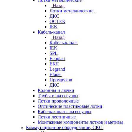
Лотки металлические
Назад
Лотки металлические
ДКС
ОСТЕК
IEK
Кабель-канал
Назад
Кабель-канал
IEK
SPL
Ecoplast
EKF
Legrand
Efapel
Промрукав
ДКС
Колонны и лючки
Трубы и аксессуары
Лотки проволочные
Оптические пластиковые лотки
Кабель-канал - аксессуары
Лотки лестничные
Монтажные компоненты лотков и метизы
Коммутационное оборудование, СКС