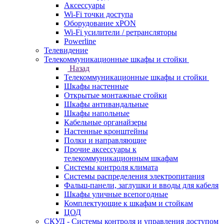
Аксессуары
Wi-Fi точки доступа
Оборудование хPON
Wi-Fi усилители / ретрансляторы
Powerline
Телевидение
Телекоммуникационные шкафы и стойки
Назад
Телекоммуникационные шкафы и стойки
Шкафы настенные
Открытые монтажные стойки
Шкафы антивандальные
Шкафы напольные
Кабельные органайзеры
Настенные кронштейны
Полки и направляющие
Прочие аксессуары к
телекоммуникационным шкафам
Системы контроля климата
Системы распределения электропитания
Фальш-панели, заглушки и вводы для кабеля
Шкафы уличные всепогодные
Комплектующие к шкафам и стойкам
ЦОД
СКУД - Системы контроля и управления доступом