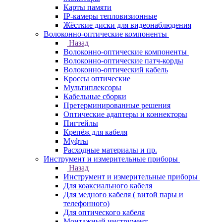
Карты памяти
IP-камеры тепловизионные
Жёсткие диски для видеонаблюдения
Волоконно-оптические компоненты
Назад
Волоконно-оптические компоненты
Волоконно-оптические патч-корды
Волоконно-оптический кабель
Кроссы оптические
Мультиплексоры
Кабельные сборки
Претерминированные решения
Оптические адаптеры и коннекторы
Пигтейлы
Крепёж для кабеля
Муфты
Расходные материалы и пр.
Инструмент и измерительные приборы
Назад
Инструмент и измерительные приборы
Для коаксиального кабеля
Для медного кабеля ( витой пары и
телефонного)
Для оптического кабеля
Монтажный инструмент