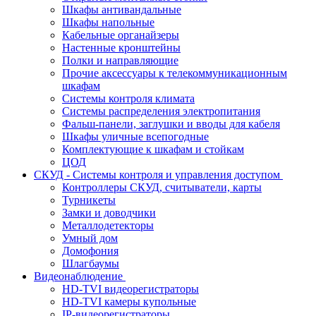
Шкафы антивандальные
Шкафы напольные
Кабельные органайзеры
Настенные кронштейны
Полки и направляющие
Прочие аксессуары к телекоммуникационным
шкафам
Системы контроля климата
Системы распределения электропитания
Фальш-панели, заглушки и вводы для кабеля
Шкафы уличные всепогодные
Комплектующие к шкафам и стойкам
ЦОД
СКУД - Системы контроля и управления доступом
Контроллеры СКУД, считыватели, карты
Турникеты
Замки и доводчики
Металлодетекторы
Умный дом
Домофония
Шлагбаумы
Видеонаблюдение
HD-TVI видеорегистраторы
HD-TVI камеры купольные
IP-видеорегистраторы