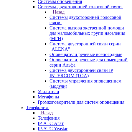
Системы оповещения
Системы двухсторонней голосовой связи
Назад
Системы двухсторонней голосовой
связи
Система вызова экстренной помощи
для маломобильных групп населения
(МГН)
Система двусторонней связи серии
"ALENA"
Оповещатели речевые всепогодные
Оповещатели речевые для помещений
серии Альфа
Система двусторонней связи IP
INTERCOM (TOA)
Системы управления оповещением
(модули)
Усилители
Мегафоны
Громкоговорители для систем оповещения
Телефония
Назад
Телефония
IP-АТС Агат
IP-АТС Yeastar