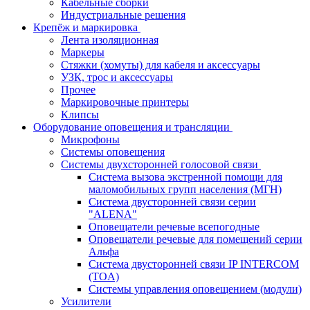
Кабельные сборки
Индустриальные решения
Крепёж и маркировка
Лента изоляционная
Маркеры
Стяжки (хомуты) для кабеля и аксессуары
УЗК, трос и аксессуары
Прочее
Маркировочные принтеры
Клипсы
Оборудование оповещения и трансляции
Микрофоны
Системы оповещения
Системы двухсторонней голосовой связи
Система вызова экстренной помощи для
маломобильных групп населения (МГН)
Система двусторонней связи серии
"ALENA"
Оповещатели речевые всепогодные
Оповещатели речевые для помещений серии
Альфа
Система двусторонней связи IP INTERCOM
(TOA)
Системы управления оповещением (модули)
Усилители