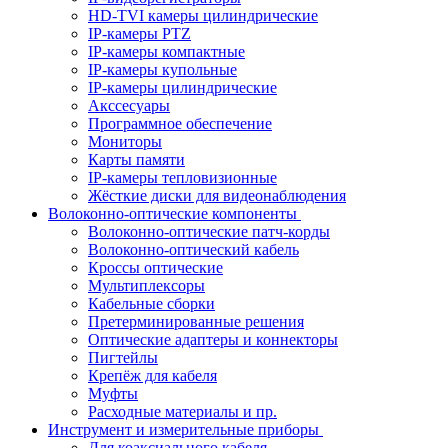
HD-TVI камеры цилиндрические
IP-камеры PTZ
IP-камеры компактные
IP-камеры купольные
IP-камеры цилиндрические
Акссесуары
Программное обеспечение
Мониторы
Карты памяти
IP-камеры тепловизионные
Жёсткие диски для видеонаблюдения
Волоконно-оптические компоненты
Волоконно-оптические патч-корды
Волоконно-оптический кабель
Кроссы оптические
Мультиплексоры
Кабельные сборки
Претерминированные решения
Оптические адаптеры и коннекторы
Пигтейлы
Крепёж для кабеля
Муфты
Расходные материалы и пр.
Инструмент и измерительные приборы
Для коаксиального кабеля