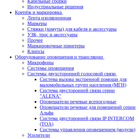
Кабельные сборки
Индустриальные решения
Крепёж и маркировка
Лента изоляционная
Маркеры
Стяжки (хомуты) для кабеля и аксессуары
УЗК, трос и аксессуары
Прочее
Маркировочные принтеры
Клипсы
Оборудование оповещения и трансляции
Микрофоны
Системы оповещения
Системы двухсторонней голосовой связи
Система вызова экстренной помощи для
маломобильных групп населения (МГН)
Система двусторонней связи серии
"ALENA"
Оповещатели речевые всепогодные
Оповещатели речевые для помещений серии
Альфа
Система двусторонней связи IP INTERCOM
(TOA)
Системы управления оповещением (модули)
Усилители