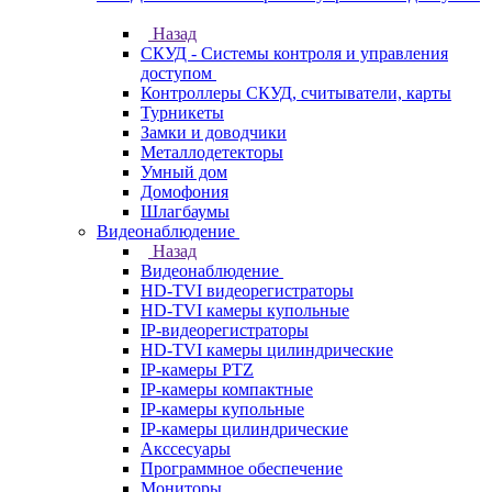
Назад
СКУД - Системы контроля и управления
доступом
Контроллеры СКУД, считыватели, карты
Турникеты
Замки и доводчики
Металлодетекторы
Умный дом
Домофония
Шлагбаумы
Видеонаблюдение
Назад
Видеонаблюдение
HD-TVI видеорегистраторы
HD-TVI камеры купольные
IP-видеорегистраторы
HD-TVI камеры цилиндрические
IP-камеры PTZ
IP-камеры компактные
IP-камеры купольные
IP-камеры цилиндрические
Акссесуары
Программное обеспечение
Мониторы