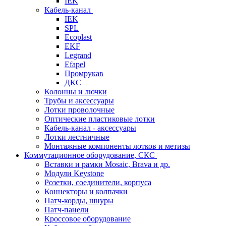
IEK
Кабель-канал
IEK
SPL
Ecoplast
EKF
Legrand
Efapel
Промрукав
ДКС
Колонны и лючки
Трубы и аксессуары
Лотки проволочные
Оптические пластиковые лотки
Кабель-канал - аксессуары
Лотки лестничные
Монтажные компоненты лотков и метизы
Коммутационное оборудование, СКС
Вставки и рамки Mosaic, Brava и др.
Модули Keystone
Розетки, соединители, корпуса
Коннекторы и колпачки
Патч-корды, шнуры
Патч-панели
Кроссовое оборудование