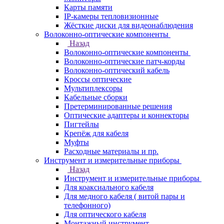
Карты памяти
IP-камеры тепловизионные
Жёсткие диски для видеонаблюдения
Волоконно-оптические компоненты
Назад
Волоконно-оптические компоненты
Волоконно-оптические патч-корды
Волоконно-оптический кабель
Кроссы оптические
Мультиплексоры
Кабельные сборки
Претерминированные решения
Оптические адаптеры и коннекторы
Пигтейлы
Крепёж для кабеля
Муфты
Расходные материалы и пр.
Инструмент и измерительные приборы
Назад
Инструмент и измерительные приборы
Для коаксиального кабеля
Для медного кабеля ( витой пары и
телефонного)
Для оптического кабеля
Монтажный инструмент