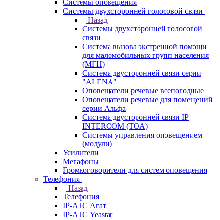
Системы оповещения
Системы двухсторонней голосовой связи
Назад
Системы двухсторонней голосовой
связи
Система вызова экстренной помощи
для маломобильных групп населения
(МГН)
Система двусторонней связи серии
"ALENA"
Оповещатели речевые всепогодные
Оповещатели речевые для помещений
серии Альфа
Система двусторонней связи IP
INTERCOM (TOA)
Системы управления оповещением
(модули)
Усилители
Мегафоны
Громкоговорители для систем оповещения
Телефония
Назад
Телефония
IP-АТС Агат
IP-АТС Yeastar