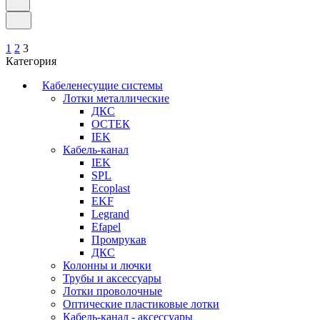
1
2
3
Категория
Кабеленесущие системы
Лотки металлические
ДКС
ОСТЕК
IEK
Кабель-канал
IEK
SPL
Ecoplast
EKF
Legrand
Efapel
Промрукав
ДКС
Колонны и лючки
Трубы и аксессуары
Лотки проволочные
Оптические пластиковые лотки
Кабель-канал - аксессуары