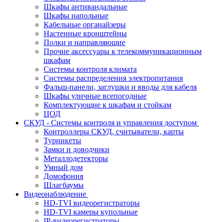
Шкафы антивандальные
Шкафы напольные
Кабельные органайзеры
Настенные кронштейны
Полки и направляющие
Прочие аксессуары к телекоммуникационным
шкафам
Системы контроля климата
Системы распределения электропитания
Фальш-панели, заглушки и вводы для кабеля
Шкафы уличные всепогодные
Комплектующие к шкафам и стойкам
ЦОД
СКУД - Системы контроля и управления доступом
Контроллеры СКУД, считыватели, карты
Турникеты
Замки и доводчики
Металлодетекторы
Умный дом
Домофония
Шлагбаумы
Видеонаблюдение
HD-TVI видеорегистраторы
HD-TVI камеры купольные
IP-видеорегистраторы