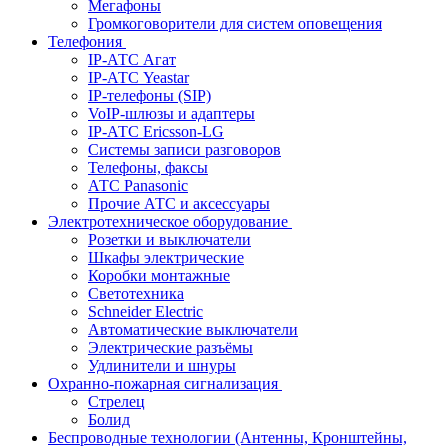
Мегафоны
Громкоговорители для систем оповещения
Телефония
IP-АТС Агат
IP-АТС Yeastar
IP-телефоны (SIP)
VoIP-шлюзы и адаптеры
IP-АТС Ericsson-LG
Системы записи разговоров
Телефоны, факсы
АТС Panasonic
Прочие АТС и аксессуары
Электротехническое оборудование
Розетки и выключатели
Шкафы электрические
Коробки монтажные
Светотехника
Schneider Electric
Автоматические выключатели
Электрические разъёмы
Удлинители и шнуры
Охранно-пожарная сигнализация
Стрелец
Болид
Беспроводные технологии (Антенны, Кронштейны,