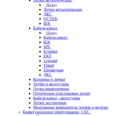
Лотки металлические
Назад
Лотки металлические
ДКС
ОСТЕК
IEK
Кабель-канал
Назад
Кабель-канал
IEK
SPL
Ecoplast
EKF
Legrand
Efapel
Промрукав
ДКС
Колонны и лючки
Трубы и аксессуары
Лотки проволочные
Оптические пластиковые лотки
Кабель-канал - аксессуары
Лотки лестничные
Монтажные компоненты лотков и метизы
Коммутационное оборудование, СКС