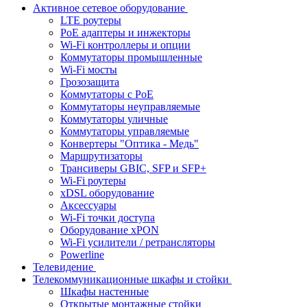
Активное сетевое оборудование
LTE роутеры
PoE адаптеры и инжекторы
Wi-Fi контроллеры и опции
Коммутаторы промышленные
Wi-Fi мосты
Грозозащита
Коммутаторы c PoE
Коммутаторы неуправляемые
Коммутаторы уличные
Коммутаторы управляемые
Конвертеры "Оптика - Медь"
Маршрутизаторы
Трансиверы GBIC, SFP и SFP+
Wi-Fi роутеры
xDSL оборудование
Аксессуары
Wi-Fi точки доступа
Оборудование хPON
Wi-Fi усилители / ретрансляторы
Powerline
Телевидение
Телекоммуникационные шкафы и стойки
Шкафы настенные
Открытые монтажные стойки