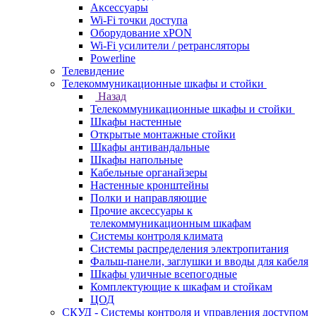
Аксессуары
Wi-Fi точки доступа
Оборудование хPON
Wi-Fi усилители / ретрансляторы
Powerline
Телевидение
Телекоммуникационные шкафы и стойки
Назад
Телекоммуникационные шкафы и стойки
Шкафы настенные
Открытые монтажные стойки
Шкафы антивандальные
Шкафы напольные
Кабельные органайзеры
Настенные кронштейны
Полки и направляющие
Прочие аксессуары к
телекоммуникационным шкафам
Системы контроля климата
Системы распределения электропитания
Фальш-панели, заглушки и вводы для кабеля
Шкафы уличные всепогодные
Комплектующие к шкафам и стойкам
ЦОД
СКУД - Системы контроля и управления доступом