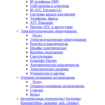
IP-телефоны (SIP)
VoIP-шлюзы и адаптеры
IP-АТС Ericsson-LG
Системы записи разговоров
Телефоны, факсы
АТС Panasonic
Прочие АТС и аксессуары
Электротехническое оборудование
Назад
Электротехническое оборудование
Розетки и выключатели
Шкафы электрические
Коробки монтажные
Светотехника
Schneider Electric
Автоматические выключатели
Электрические разъёмы
Удлинители и шнуры
Охранно-пожарная сигнализация
Назад
Охранно-пожарная сигнализация
Стрелец
Болид
Беспроводные технологии (Антенны,
Кронштейны, разъемы, каб. сборки)