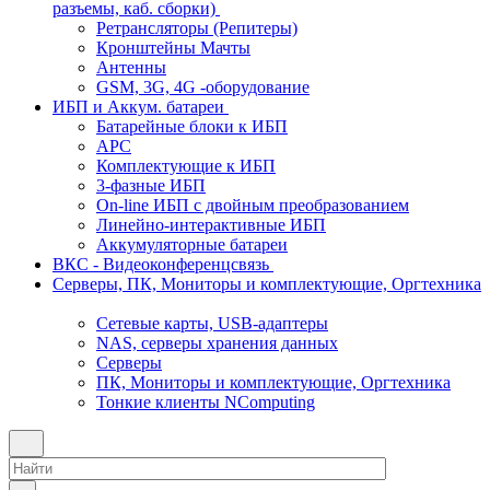
разъемы, каб. сборки)
Ретрансляторы (Репитеры)
Кронштейны Мачты
Антенны
GSM, 3G, 4G -оборудование
ИБП и Аккум. батареи
Батарейные блоки к ИБП
APC
Комплектующие к ИБП
3-фазные ИБП
On-line ИБП с двойным преобразованием
Линейно-интерактивные ИБП
Аккумуляторные батареи
ВКС - Видеоконференцсвязь
Серверы, ПК, Мониторы и комплектующие, Оргтехника
Сетевые карты, USB-адаптеры
NAS, серверы хранения данных
Серверы
ПК, Мониторы и комплектующие, Оргтехника
Тонкие клиенты NComputing