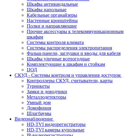
Шкафы антивандальные
Шкафы напольные
Кабельные органайзеры
Настенные кронштейны
Полки и направляющие
Прочие аксессуары к телекоммуникационным
шкафам
Системы контроля климата
Системы распределения электропитания
Фальш-панели, заглушки и вводы для кабеля
Шкафы уличные всепогодные
Комплектующие к шкафам и стойкам
ЦОД
СКУД - Системы контроля и управления доступом
Контроллеры СКУД, считыватели, карты
Турникеты
Замки и доводчики
Металлодетекторы
Умный дом
Домофония
Шлагбаумы
Видеонаблюдение
HD-TVI видеорегистраторы
HD-TVI камеры купольные
IP-видеорегистраторы