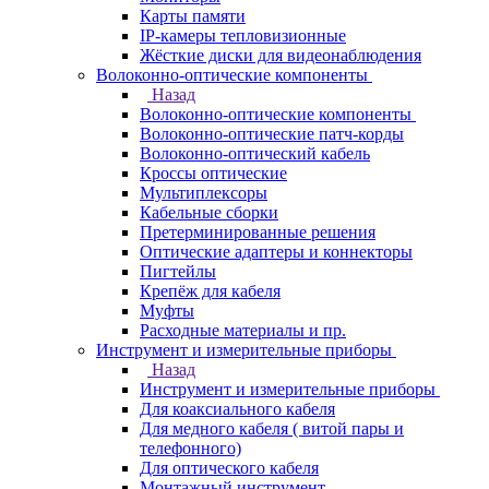
Карты памяти
IP-камеры тепловизионные
Жёсткие диски для видеонаблюдения
Волоконно-оптические компоненты
Назад
Волоконно-оптические компоненты
Волоконно-оптические патч-корды
Волоконно-оптический кабель
Кроссы оптические
Мультиплексоры
Кабельные сборки
Претерминированные решения
Оптические адаптеры и коннекторы
Пигтейлы
Крепёж для кабеля
Муфты
Расходные материалы и пр.
Инструмент и измерительные приборы
Назад
Инструмент и измерительные приборы
Для коаксиального кабеля
Для медного кабеля ( витой пары и
телефонного)
Для оптического кабеля
Монтажный инструмент