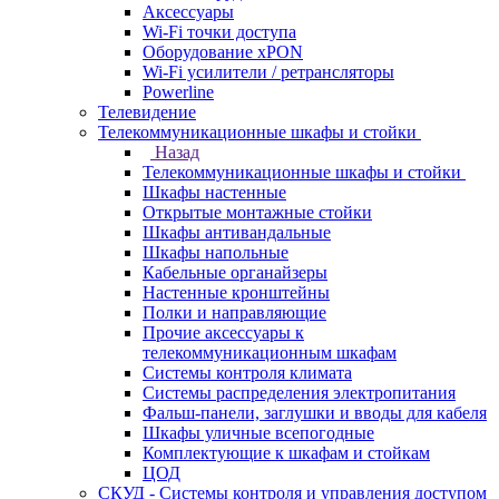
Аксессуары
Wi-Fi точки доступа
Оборудование хPON
Wi-Fi усилители / ретрансляторы
Powerline
Телевидение
Телекоммуникационные шкафы и стойки
Назад
Телекоммуникационные шкафы и стойки
Шкафы настенные
Открытые монтажные стойки
Шкафы антивандальные
Шкафы напольные
Кабельные органайзеры
Настенные кронштейны
Полки и направляющие
Прочие аксессуары к
телекоммуникационным шкафам
Системы контроля климата
Системы распределения электропитания
Фальш-панели, заглушки и вводы для кабеля
Шкафы уличные всепогодные
Комплектующие к шкафам и стойкам
ЦОД
СКУД - Системы контроля и управления доступом