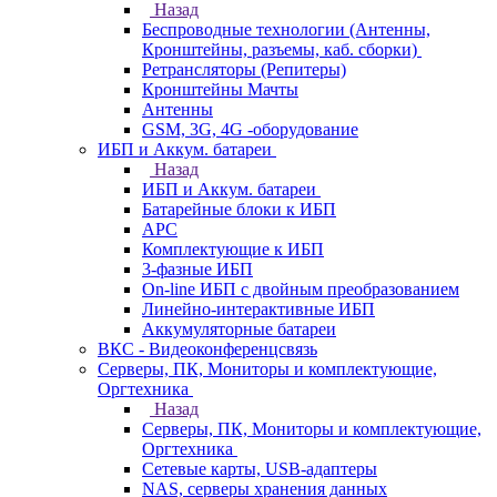
Назад
Беспроводные технологии (Антенны,
Кронштейны, разъемы, каб. сборки)
Ретрансляторы (Репитеры)
Кронштейны Мачты
Антенны
GSM, 3G, 4G -оборудование
ИБП и Аккум. батареи
Назад
ИБП и Аккум. батареи
Батарейные блоки к ИБП
APC
Комплектующие к ИБП
3-фазные ИБП
On-line ИБП с двойным преобразованием
Линейно-интерактивные ИБП
Аккумуляторные батареи
ВКС - Видеоконференцсвязь
Серверы, ПК, Мониторы и комплектующие,
Оргтехника
Назад
Серверы, ПК, Мониторы и комплектующие,
Оргтехника
Сетевые карты, USB-адаптеры
NAS, серверы хранения данных