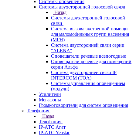
Системы оповещения
Системы двухсторонней голосовой связи
Назад
Системы двухсторонней голосовой
связи
Система вызова экстренной помощи
для маломобильных групп населения
(МГН)
Система двусторонней связи серии
"ALENA"
Оповещатели речевые всепогодные
Оповещатели речевые для помещений
серии Альфа
Система двусторонней связи IP
INTERCOM (TOA)
Системы управления оповещением
(модули)
Усилители
Мегафоны
Громкоговорители для систем оповещения
Телефония
Назад
Телефония
IP-АТС Агат
IP-АТС Yeastar