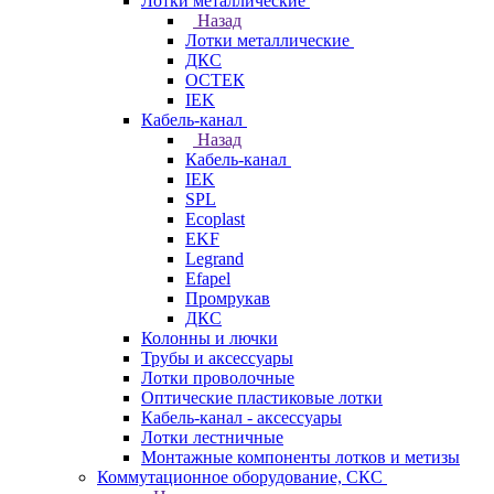
Лотки металлические
Назад
Лотки металлические
ДКС
ОСТЕК
IEK
Кабель-канал
Назад
Кабель-канал
IEK
SPL
Ecoplast
EKF
Legrand
Efapel
Промрукав
ДКС
Колонны и лючки
Трубы и аксессуары
Лотки проволочные
Оптические пластиковые лотки
Кабель-канал - аксессуары
Лотки лестничные
Монтажные компоненты лотков и метизы
Коммутационное оборудование, СКС