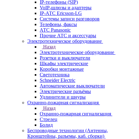
IP-телефоны (SIP)
VoIP-шлюзы и адаптеры
IP-АТС Ericsson-LG
Системы записи разговоров
Телефоны, факсы
АТС Panasonic
Прочие АТС и аксессуары
Электротехническое оборудование
Назад
Электротехническое оборудование
Розетки и выключатели
Шкафы электрические
Коробки монтажные
Светотехника
Schneider Electric
Автоматические выключатели
Электрические разъёмы
Удлинители и шнуры
Охранно-пожарная сигнализация
Назад
Охранно-пожарная сигнализация
Стрелец
Болид
Беспроводные технологии (Антенны,
Кронштейны, разъемы, каб. сборки)