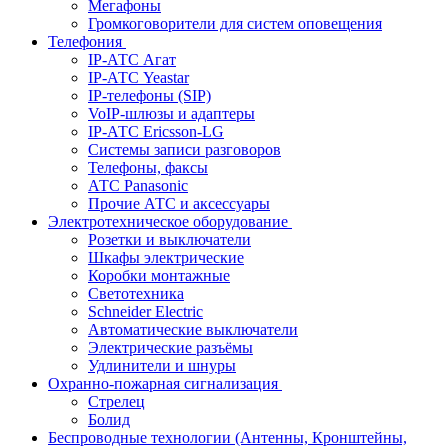
Мегафоны
Громкоговорители для систем оповещения
Телефония
IP-АТС Агат
IP-АТС Yeastar
IP-телефоны (SIP)
VoIP-шлюзы и адаптеры
IP-АТС Ericsson-LG
Системы записи разговоров
Телефоны, факсы
АТС Panasonic
Прочие АТС и аксессуары
Электротехническое оборудование
Розетки и выключатели
Шкафы электрические
Коробки монтажные
Светотехника
Schneider Electric
Автоматические выключатели
Электрические разъёмы
Удлинители и шнуры
Охранно-пожарная сигнализация
Стрелец
Болид
Беспроводные технологии (Антенны, Кронштейны,