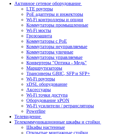
Активное сетевое оборудование
LTE роутеры
PoE адаптеры и инжекторы
Wi-Fi контроллеры и опции
Коммутаторы промышленные
Wi-Fi мосты
Грозозащита
Коммутаторы c PoE
Коммутаторы неуправляемые
Коммутаторы уличные
Коммутаторы управляемые
Конвертеры "Оптика - Медь"
Маршрутизаторы
Трансиверы GBIC, SFP и SFP+
Wi-Fi роутеры
xDSL оборудование
Аксессуары
Wi-Fi точки доступа
Оборудование хPON
Wi-Fi усилители / ретрансляторы
Powerline
Телевидение
Телекоммуникационные шкафы и стойки
Шкафы настенные
Открытые монтажные стойки