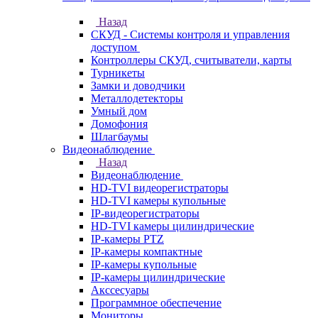
Назад
СКУД - Системы контроля и управления
доступом
Контроллеры СКУД, считыватели, карты
Турникеты
Замки и доводчики
Металлодетекторы
Умный дом
Домофония
Шлагбаумы
Видеонаблюдение
Назад
Видеонаблюдение
HD-TVI видеорегистраторы
HD-TVI камеры купольные
IP-видеорегистраторы
HD-TVI камеры цилиндрические
IP-камеры PTZ
IP-камеры компактные
IP-камеры купольные
IP-камеры цилиндрические
Акссесуары
Программное обеспечение
Мониторы