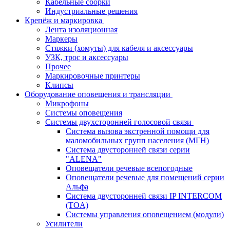
Кабельные сборки
Индустриальные решения
Крепёж и маркировка
Лента изоляционная
Маркеры
Стяжки (хомуты) для кабеля и аксессуары
УЗК, трос и аксессуары
Прочее
Маркировочные принтеры
Клипсы
Оборудование оповещения и трансляции
Микрофоны
Системы оповещения
Системы двухсторонней голосовой связи
Система вызова экстренной помощи для
маломобильных групп населения (МГН)
Система двусторонней связи серии
"ALENA"
Оповещатели речевые всепогодные
Оповещатели речевые для помещений серии
Альфа
Система двусторонней связи IP INTERCOM
(TOA)
Системы управления оповещением (модули)
Усилители