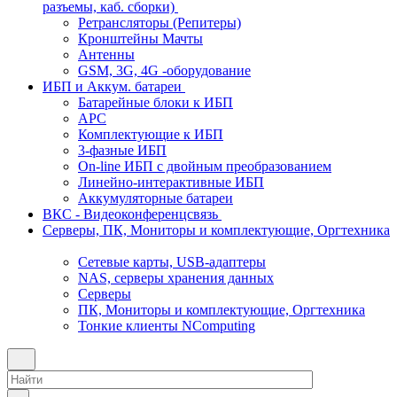
разъемы, каб. сборки)
Ретрансляторы (Репитеры)
Кронштейны Мачты
Антенны
GSM, 3G, 4G -оборудование
ИБП и Аккум. батареи
Батарейные блоки к ИБП
APC
Комплектующие к ИБП
3-фазные ИБП
On-line ИБП с двойным преобразованием
Линейно-интерактивные ИБП
Аккумуляторные батареи
ВКС - Видеоконференцсвязь
Серверы, ПК, Мониторы и комплектующие, Оргтехника
Сетевые карты, USB-адаптеры
NAS, серверы хранения данных
Серверы
ПК, Мониторы и комплектующие, Оргтехника
Тонкие клиенты NComputing