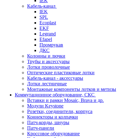
IEK
Кабель-канал
IEK
SPL
Ecoplast
EKF
Legrand
Efapel
Промрукав
ДКС
Колонны и лючки
Трубы и аксессуары
Лотки проволочные
Оптические пластиковые лотки
Кабель-канал - аксессуары
Лотки лестничные
Монтажные компоненты лотков и метизы
Коммутационное оборудование, СКС
Вставки и рамки Mosaic, Brava и др.
Модули Keystone
Розетки, соединители, корпуса
Коннекторы и колпачки
Патч-корды, шнуры
Патч-панели
Кроссовое оборудование