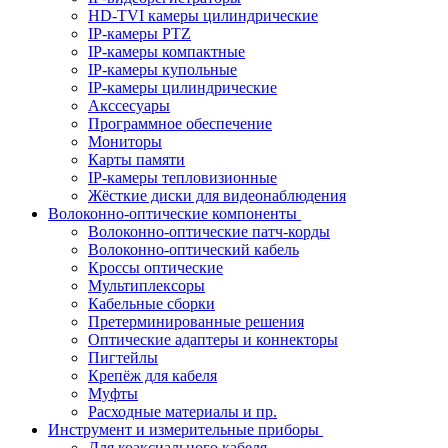
HD-TVI камеры цилиндрические
IP-камеры PTZ
IP-камеры компактные
IP-камеры купольные
IP-камеры цилиндрические
Акссесуары
Программное обеспечение
Мониторы
Карты памяти
IP-камеры тепловизионные
Жёсткие диски для видеонаблюдения
Волоконно-оптические компоненты
Волоконно-оптические патч-корды
Волоконно-оптический кабель
Кроссы оптические
Мультиплексоры
Кабельные сборки
Претерминированные решения
Оптические адаптеры и коннекторы
Пигтейлы
Крепёж для кабеля
Муфты
Расходные материалы и пр.
Инструмент и измерительные приборы
Для коаксиального кабеля