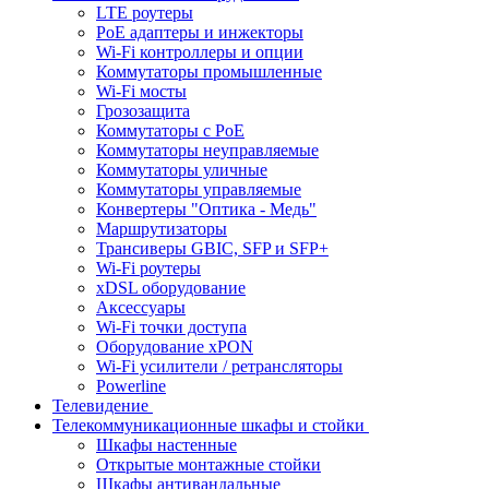
LTE роутеры
PoE адаптеры и инжекторы
Wi-Fi контроллеры и опции
Коммутаторы промышленные
Wi-Fi мосты
Грозозащита
Коммутаторы c PoE
Коммутаторы неуправляемые
Коммутаторы уличные
Коммутаторы управляемые
Конвертеры "Оптика - Медь"
Маршрутизаторы
Трансиверы GBIC, SFP и SFP+
Wi-Fi роутеры
xDSL оборудование
Аксессуары
Wi-Fi точки доступа
Оборудование хPON
Wi-Fi усилители / ретрансляторы
Powerline
Телевидение
Телекоммуникационные шкафы и стойки
Шкафы настенные
Открытые монтажные стойки
Шкафы антивандальные