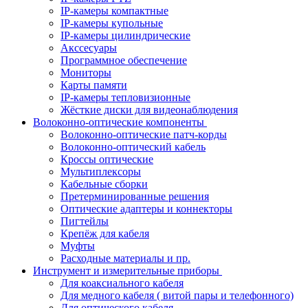
IP-камеры компактные
IP-камеры купольные
IP-камеры цилиндрические
Акссесуары
Программное обеспечение
Мониторы
Карты памяти
IP-камеры тепловизионные
Жёсткие диски для видеонаблюдения
Волоконно-оптические компоненты
Волоконно-оптические патч-корды
Волоконно-оптический кабель
Кроссы оптические
Мультиплексоры
Кабельные сборки
Претерминированные решения
Оптические адаптеры и коннекторы
Пигтейлы
Крепёж для кабеля
Муфты
Расходные материалы и пр.
Инструмент и измерительные приборы
Для коаксиального кабеля
Для медного кабеля ( витой пары и телефонного)
Для оптического кабеля