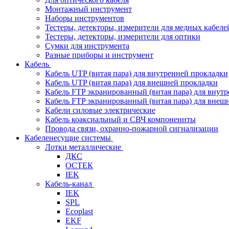
Монтажный инструмент
Наборы инструментов
Тестеры, детекторы, измерители для медных кабеле
Тестеры, детекторы, измерители для оптики
Сумки для инструмента
Разные приборы и инструмент
Кабель
Кабель UTP (витая пара) для внутренней прокладки
Кабель UTP (витая пара) для внешней прокладки
Кабель FTP экранированный (витая пара) для внут
Кабель FTP экранированный (витая пара) для внеш
Кабели силовые электрические
Кабель коаксиальный и СВЧ компоненнты
Провода связи, охранно-пожарной сигнализации
Кабеленесущие системы
Лотки металлические
ДКС
ОСТЕК
IEK
Кабель-канал
IEK
SPL
Ecoplast
EKF