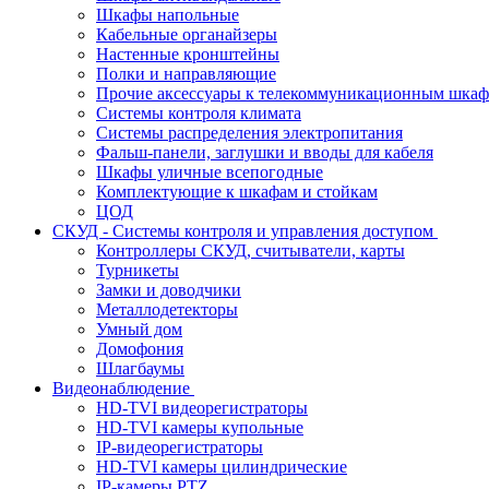
Шкафы напольные
Кабельные органайзеры
Настенные кронштейны
Полки и направляющие
Прочие аксессуары к телекоммуникационным шка
Системы контроля климата
Системы распределения электропитания
Фальш-панели, заглушки и вводы для кабеля
Шкафы уличные всепогодные
Комплектующие к шкафам и стойкам
ЦОД
СКУД - Системы контроля и управления доступом
Контроллеры СКУД, считыватели, карты
Турникеты
Замки и доводчики
Металлодетекторы
Умный дом
Домофония
Шлагбаумы
Видеонаблюдение
HD-TVI видеорегистраторы
HD-TVI камеры купольные
IP-видеорегистраторы
HD-TVI камеры цилиндрические
IP-камеры PTZ