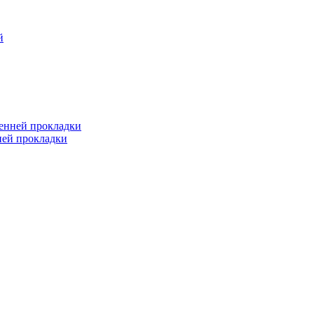
й
ренней прокладки
ней прокладки