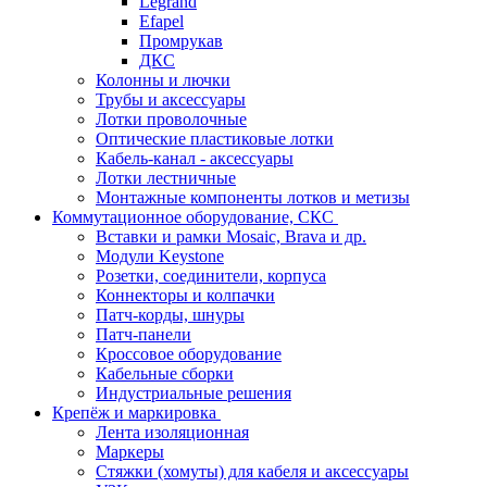
Legrand
Efapel
Промрукав
ДКС
Колонны и лючки
Трубы и аксессуары
Лотки проволочные
Оптические пластиковые лотки
Кабель-канал - аксессуары
Лотки лестничные
Монтажные компоненты лотков и метизы
Коммутационное оборудование, СКС
Вставки и рамки Mosaic, Brava и др.
Модули Keystone
Розетки, соединители, корпуса
Коннекторы и колпачки
Патч-корды, шнуры
Патч-панели
Кроссовое оборудование
Кабельные сборки
Индустриальные решения
Крепёж и маркировка
Лента изоляционная
Маркеры
Стяжки (хомуты) для кабеля и аксессуары