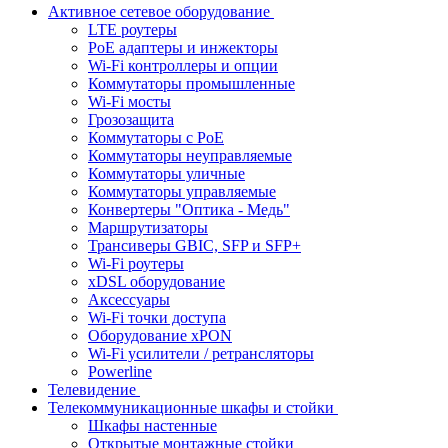
Активное сетевое оборудование
LTE роутеры
PoE адаптеры и инжекторы
Wi-Fi контроллеры и опции
Коммутаторы промышленные
Wi-Fi мосты
Грозозащита
Коммутаторы c PoE
Коммутаторы неуправляемые
Коммутаторы уличные
Коммутаторы управляемые
Конвертеры "Оптика - Медь"
Маршрутизаторы
Трансиверы GBIC, SFP и SFP+
Wi-Fi роутеры
xDSL оборудование
Аксессуары
Wi-Fi точки доступа
Оборудование хPON
Wi-Fi усилители / ретрансляторы
Powerline
Телевидение
Телекоммуникационные шкафы и стойки
Шкафы настенные
Открытые монтажные стойки