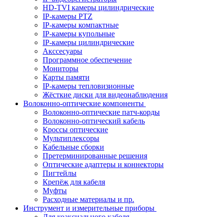
HD-TVI камеры цилиндрические
IP-камеры PTZ
IP-камеры компактные
IP-камеры купольные
IP-камеры цилиндрические
Акссесуары
Программное обеспечение
Мониторы
Карты памяти
IP-камеры тепловизионные
Жёсткие диски для видеонаблюдения
Волоконно-оптические компоненты
Волоконно-оптические патч-корды
Волоконно-оптический кабель
Кроссы оптические
Мультиплексоры
Кабельные сборки
Претерминированные решения
Оптические адаптеры и коннекторы
Пигтейлы
Крепёж для кабеля
Муфты
Расходные материалы и пр.
Инструмент и измерительные приборы
Для коаксиального кабеля