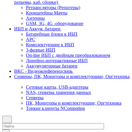
разъемы, каб. сборки)
Ретрансляторы (Репитеры)
Кронштейны Мачты
Антенны
GSM, 3G, 4G -оборудование
ИБП и Аккум. батареи
Батарейные блоки к ИБП
APC
Комплектующие к ИБП
3-фазные ИБП
On-line ИБП с двойным преобразованием
Линейно-интерактивные ИБП
Аккумуляторные батареи
ВКС - Видеоконференцсвязь
Серверы, ПК, Мониторы и комплектующие, Оргтехника
Сетевые карты, USB-адаптеры
NAS, серверы хранения данных
Серверы
ПК, Мониторы и комплектующие, Оргтехника
Тонкие клиенты NComputing