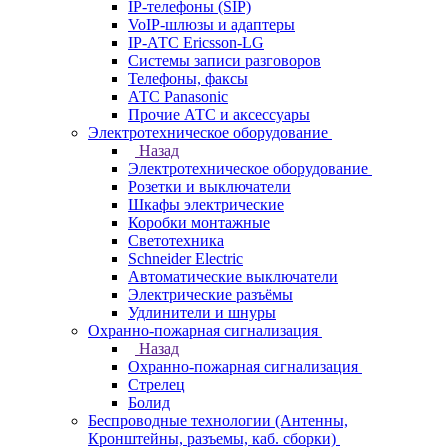
IP-телефоны (SIP)
VoIP-шлюзы и адаптеры
IP-АТС Ericsson-LG
Системы записи разговоров
Телефоны, факсы
АТС Panasonic
Прочие АТС и аксессуары
Электротехническое оборудование
Назад
Электротехническое оборудование
Розетки и выключатели
Шкафы электрические
Коробки монтажные
Светотехника
Schneider Electric
Автоматические выключатели
Электрические разъёмы
Удлинители и шнуры
Охранно-пожарная сигнализация
Назад
Охранно-пожарная сигнализация
Стрелец
Болид
Беспроводные технологии (Антенны,
Кронштейны, разъемы, каб. сборки)