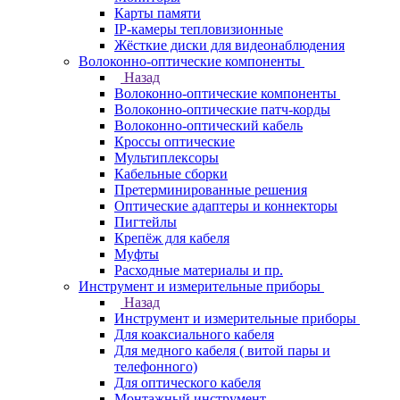
Карты памяти
IP-камеры тепловизионные
Жёсткие диски для видеонаблюдения
Волоконно-оптические компоненты
Назад
Волоконно-оптические компоненты
Волоконно-оптические патч-корды
Волоконно-оптический кабель
Кроссы оптические
Мультиплексоры
Кабельные сборки
Претерминированные решения
Оптические адаптеры и коннекторы
Пигтейлы
Крепёж для кабеля
Муфты
Расходные материалы и пр.
Инструмент и измерительные приборы
Назад
Инструмент и измерительные приборы
Для коаксиального кабеля
Для медного кабеля ( витой пары и
телефонного)
Для оптического кабеля
Монтажный инструмент