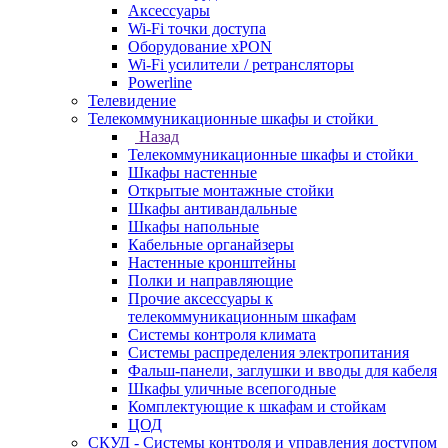
Аксессуары
Wi-Fi точки доступа
Оборудование хPON
Wi-Fi усилители / ретрансляторы
Powerline
Телевидение
Телекоммуникационные шкафы и стойки
Назад
Телекоммуникационные шкафы и стойки
Шкафы настенные
Открытые монтажные стойки
Шкафы антивандальные
Шкафы напольные
Кабельные органайзеры
Настенные кронштейны
Полки и направляющие
Прочие аксессуары к
телекоммуникационным шкафам
Системы контроля климата
Системы распределения электропитания
Фальш-панели, заглушки и вводы для кабеля
Шкафы уличные всепогодные
Комплектующие к шкафам и стойкам
ЦОД
СКУД - Системы контроля и управления доступом