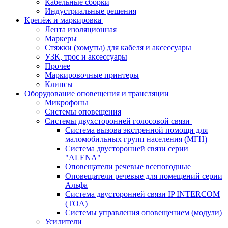
Кабельные сборки
Индустриальные решения
Крепёж и маркировка
Лента изоляционная
Маркеры
Стяжки (хомуты) для кабеля и аксессуары
УЗК, трос и аксессуары
Прочее
Маркировочные принтеры
Клипсы
Оборудование оповещения и трансляции
Микрофоны
Системы оповещения
Системы двухсторонней голосовой связи
Система вызова экстренной помощи для
маломобильных групп населения (МГН)
Система двусторонней связи серии
"ALENA"
Оповещатели речевые всепогодные
Оповещатели речевые для помещений серии
Альфа
Система двусторонней связи IP INTERCOM
(TOA)
Системы управления оповещением (модули)
Усилители