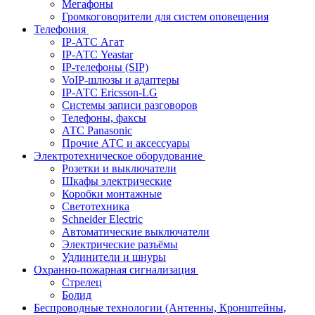
Мегафоны
Громкоговорители для систем оповещения
Телефония
IP-АТС Агат
IP-АТС Yeastar
IP-телефоны (SIP)
VoIP-шлюзы и адаптеры
IP-АТС Ericsson-LG
Системы записи разговоров
Телефоны, факсы
АТС Panasonic
Прочие АТС и аксессуары
Электротехническое оборудование
Розетки и выключатели
Шкафы электрические
Коробки монтажные
Светотехника
Schneider Electric
Автоматические выключатели
Электрические разъёмы
Удлинители и шнуры
Охранно-пожарная сигнализация
Стрелец
Болид
Беспроводные технологии (Антенны, Кронштейны,