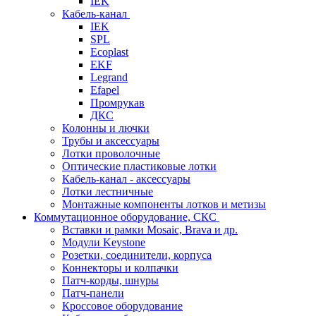
IEK
Кабель-канал
IEK
SPL
Ecoplast
EKF
Legrand
Efapel
Промрукав
ДКС
Колонны и лючки
Трубы и аксессуары
Лотки проволочные
Оптические пластиковые лотки
Кабель-канал - аксессуары
Лотки лестничные
Монтажные компоненты лотков и метизы
Коммутационное оборудование, СКС
Вставки и рамки Mosaic, Brava и др.
Модули Keystone
Розетки, соединители, корпуса
Коннекторы и колпачки
Патч-корды, шнуры
Патч-панели
Кроссовое оборудование