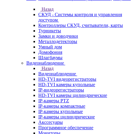
Назад
СКУД - Системы контроля и управления
доступом
Контроллеры СКУД, считыватели, карты
Турникеты
Замки и доводчики
Металлодетекторы
Умный дом
Домофония
Шлагбаумы
Видеонаблюдение
Назад
Видеонаблюдение
HD-TVI видеорегистраторы
HD-TVI камеры купольные
IP-видеорегистраторы
HD-TVI камеры цилиндрические
IP-камеры PTZ
IP-камеры компактные
IP-камеры купольные
IP-камеры цилиндрические
Акссесуары
Программное обеспечение
Мониторы