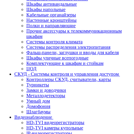
Шкафы антивандальные
Шкафы напольные
Кабельные органайзеры
Настенные кронштейны
Полки и направляющие
Прочие аксессуары к телекоммуникационным
шкафам
Системы контроля климата
Системы распределения электропитания
Фальш-панели, заглушки и вводы для кабеля
Шкафы уличные всепогодные
Комплектующие к шкафам и стойкам
ЦОД
СКУД - Системы контроля и управления доступом
Контроллеры СКУД, считыватели, карты
Турникеты
Замки и доводчики
Металлодетекторы
Умный дом
Домофония
Шлагбаумы
Видеонаблюдение
HD-TVI видеорегистраторы
HD-TVI камеры купольные
IP-видеорегистраторы