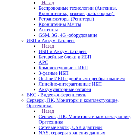
Назад
Беспроводные технологии (Антенны,
Кронштейны, разъемы, каб. сборки)
Ретрансляторы (Репитеры)
Кронштейны Мачты
Антенны
GSM, 3G, 4G -оборудование
ИБП и Аккум. батареи
Назад
ИБП и Аккум. батареи
Батарейные блоки к ИБП
APC
Комплектующие к ИБП
3-фазные ИБП
On-line ИБП с двойным преобразованием
Линейно-интерактивные ИБП
Аккумуляторные батареи
ВКС - Видеоконференцсвязь
Серверы, ПК, Мониторы и комплектующие,
Оргтехника
Назад
Серверы, ПК, Мониторы и комплектующие,
Оргтехника
Сетевые карты, USB-адаптеры
NAS, серверы хранения данных