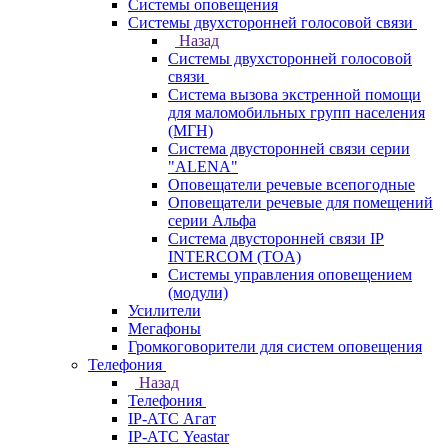
Системы оповещения
Системы двухсторонней голосовой связи
Назад
Системы двухсторонней голосовой
связи
Система вызова экстренной помощи
для маломобильных групп населения
(МГН)
Система двусторонней связи серии
"ALENA"
Оповещатели речевые всепогодные
Оповещатели речевые для помещений
серии Альфа
Система двусторонней связи IP
INTERCOM (TOA)
Системы управления оповещением
(модули)
Усилители
Мегафоны
Громкоговорители для систем оповещения
Телефония
Назад
Телефония
IP-АТС Агат
IP-АТС Yeastar