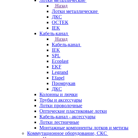
Лотки металлические
Назад
Лотки металлические
ДКС
ОСТЕК
IEK
Кабель-канал
Назад
Кабель-канал
IEK
SPL
Ecoplast
EKF
Legrand
Efapel
Промрукав
ДКС
Колонны и лючки
Трубы и аксессуары
Лотки проволочные
Оптические пластиковые лотки
Кабель-канал - аксессуары
Лотки лестничные
Монтажные компоненты лотков и метизы
Коммутационное оборудование, СКС