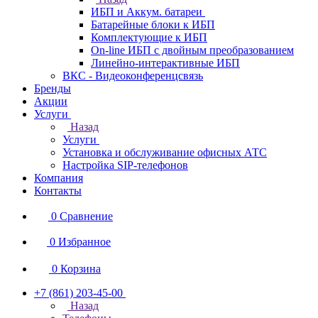
ИБП и Аккум. батареи
Батарейные блоки к ИБП
Комплектующие к ИБП
On-line ИБП с двойным преобразованием
Линейно-интерактивные ИБП
ВКС - Видеоконференцсвязь
Бренды
Акции
Услуги
Назад
Услуги
Установка и обслуживание офисных АТС
Настройка SIP-телефонов
Компания
Контакты
0
Сравнение
0
Избранное
0
Корзина
+7 (861) 203-45-00
Назад