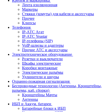
Крепёж и маркировка
Лента изоляционная
Маркеры
Стяжки (хомуты) для кабеля и аксессуары
Прочее
Клипсы
Телефония
IP-АТС Агат
IP-АТС Yeastar
IP-телефоны (SIP)
VoIP-шлюзы и адаптеры
Прочие АТС и аксессуары
Электротехническое оборудование
Розетки и выключатели
Шкафы электрические
Коробки монтажные
Электрические разъёмы
Удлинители и шнуры
Охранно-пожарная сигнализация
Беспроводные технологии (Антенны, Кронштейны,
разъемы, каб. сборки)
Кронштейны Мачты
Антенны
ИБП и Аккум. батареи
Батарейные блоки к ИБП