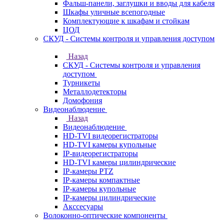
Фальш-панели, заглушки и вводы для кабеля
Шкафы уличные всепогодные
Комплектующие к шкафам и стойкам
ЦОД
СКУД - Системы контроля и управления доступом
Назад
СКУД - Системы контроля и управления
доступом
Турникеты
Металлодетекторы
Домофония
Видеонаблюдение
Назад
Видеонаблюдение
HD-TVI видеорегистраторы
HD-TVI камеры купольные
IP-видеорегистраторы
HD-TVI камеры цилиндрические
IP-камеры PTZ
IP-камеры компактные
IP-камеры купольные
IP-камеры цилиндрические
Акссесуары
Волоконно-оптические компоненты