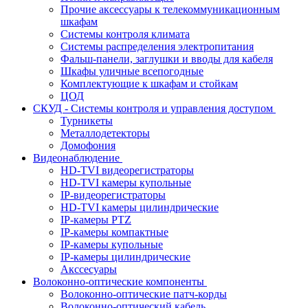
Прочие аксессуары к телекоммуникационным
шкафам
Системы контроля климата
Системы распределения электропитания
Фальш-панели, заглушки и вводы для кабеля
Шкафы уличные всепогодные
Комплектующие к шкафам и стойкам
ЦОД
СКУД - Системы контроля и управления доступом
Турникеты
Металлодетекторы
Домофония
Видеонаблюдение
HD-TVI видеорегистраторы
HD-TVI камеры купольные
IP-видеорегистраторы
HD-TVI камеры цилиндрические
IP-камеры PTZ
IP-камеры компактные
IP-камеры купольные
IP-камеры цилиндрические
Акссесуары
Волоконно-оптические компоненты
Волоконно-оптические патч-корды
Волоконно-оптический кабель