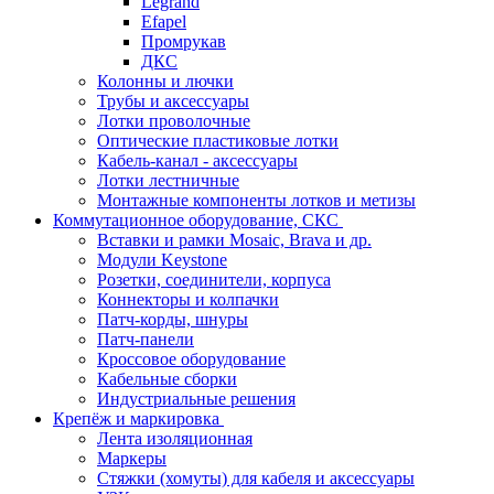
Legrand
Efapel
Промрукав
ДКС
Колонны и лючки
Трубы и аксессуары
Лотки проволочные
Оптические пластиковые лотки
Кабель-канал - аксессуары
Лотки лестничные
Монтажные компоненты лотков и метизы
Коммутационное оборудование, СКС
Вставки и рамки Mosaic, Brava и др.
Модули Keystone
Розетки, соединители, корпуса
Коннекторы и колпачки
Патч-корды, шнуры
Патч-панели
Кроссовое оборудование
Кабельные сборки
Индустриальные решения
Крепёж и маркировка
Лента изоляционная
Маркеры
Стяжки (хомуты) для кабеля и аксессуары