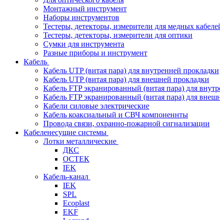
Монтажный инструмент
Наборы инструментов
Тестеры, детекторы, измерители для медных кабеле
Тестеры, детекторы, измерители для оптики
Сумки для инструмента
Разные приборы и инструмент
Кабель
Кабель UTP (витая пара) для внутренней прокладки
Кабель UTP (витая пара) для внешней прокладки
Кабель FTP экранированный (витая пара) для внут
Кабель FTP экранированный (витая пара) для внеш
Кабели силовые электрические
Кабель коаксиальный и СВЧ компоненнты
Провода связи, охранно-пожарной сигнализации
Кабеленесущие системы
Лотки металлические
ДКС
ОСТЕК
IEK
Кабель-канал
IEK
SPL
Ecoplast
EKF