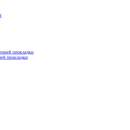
й
ренней прокладки
ней прокладки