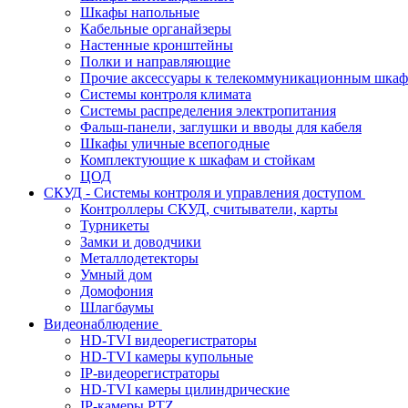
Шкафы напольные
Кабельные органайзеры
Настенные кронштейны
Полки и направляющие
Прочие аксессуары к телекоммуникационным шка
Системы контроля климата
Системы распределения электропитания
Фальш-панели, заглушки и вводы для кабеля
Шкафы уличные всепогодные
Комплектующие к шкафам и стойкам
ЦОД
СКУД - Системы контроля и управления доступом
Контроллеры СКУД, считыватели, карты
Турникеты
Замки и доводчики
Металлодетекторы
Умный дом
Домофония
Шлагбаумы
Видеонаблюдение
HD-TVI видеорегистраторы
HD-TVI камеры купольные
IP-видеорегистраторы
HD-TVI камеры цилиндрические
IP-камеры PTZ