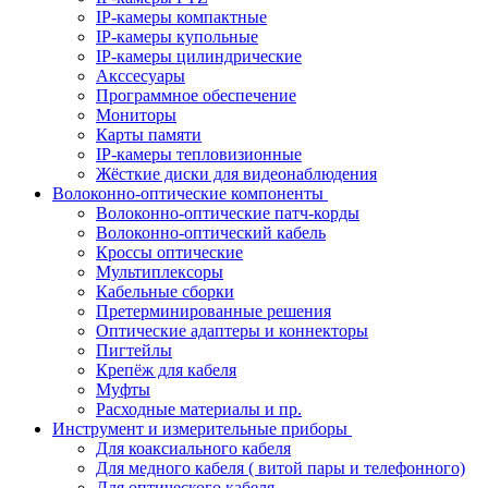
IP-камеры компактные
IP-камеры купольные
IP-камеры цилиндрические
Акссесуары
Программное обеспечение
Мониторы
Карты памяти
IP-камеры тепловизионные
Жёсткие диски для видеонаблюдения
Волоконно-оптические компоненты
Волоконно-оптические патч-корды
Волоконно-оптический кабель
Кроссы оптические
Мультиплексоры
Кабельные сборки
Претерминированные решения
Оптические адаптеры и коннекторы
Пигтейлы
Крепёж для кабеля
Муфты
Расходные материалы и пр.
Инструмент и измерительные приборы
Для коаксиального кабеля
Для медного кабеля ( витой пары и телефонного)
Для оптического кабеля