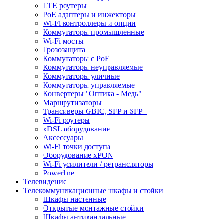
LTE роутеры
PoE адаптеры и инжекторы
Wi-Fi контроллеры и опции
Коммутаторы промышленные
Wi-Fi мосты
Грозозащита
Коммутаторы c PoE
Коммутаторы неуправляемые
Коммутаторы уличные
Коммутаторы управляемые
Конвертеры "Оптика - Медь"
Маршрутизаторы
Трансиверы GBIC, SFP и SFP+
Wi-Fi роутеры
xDSL оборудование
Аксессуары
Wi-Fi точки доступа
Оборудование хPON
Wi-Fi усилители / ретрансляторы
Powerline
Телевидение
Телекоммуникационные шкафы и стойки
Шкафы настенные
Открытые монтажные стойки
Шкафы антивандальные