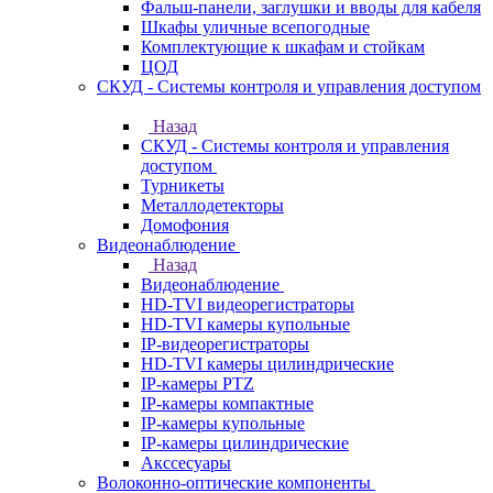
Фальш-панели, заглушки и вводы для кабеля
Шкафы уличные всепогодные
Комплектующие к шкафам и стойкам
ЦОД
СКУД - Системы контроля и управления доступом
Назад
СКУД - Системы контроля и управления
доступом
Турникеты
Металлодетекторы
Домофония
Видеонаблюдение
Назад
Видеонаблюдение
HD-TVI видеорегистраторы
HD-TVI камеры купольные
IP-видеорегистраторы
HD-TVI камеры цилиндрические
IP-камеры PTZ
IP-камеры компактные
IP-камеры купольные
IP-камеры цилиндрические
Акссесуары
Волоконно-оптические компоненты