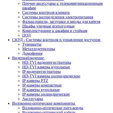
Прочие аксессуары к телекоммуникационным
шкафам
Системы контроля климата
Системы распределения электропитания
Фальш-панели, заглушки и вводы для кабеля
Шкафы уличные всепогодные
Комплектующие к шкафам и стойкам
ЦОД
СКУД - Системы контроля и управления доступом
Турникеты
Металлодетекторы
Домофония
Видеонаблюдение
HD-TVI видеорегистраторы
HD-TVI камеры купольные
IP-видеорегистраторы
HD-TVI камеры цилиндрические
IP-камеры PTZ
IP-камеры компактные
IP-камеры купольные
IP-камеры цилиндрические
Акссесуары
Волоконно-оптические компоненты
Волоконно-оптические патч-корды
Волоконно-оптический кабель