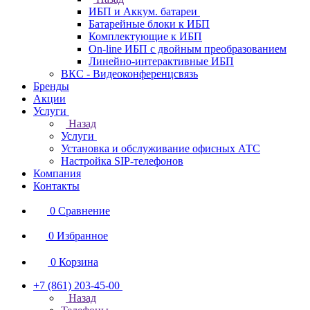
ИБП и Аккум. батареи
Батарейные блоки к ИБП
Комплектующие к ИБП
On-line ИБП с двойным преобразованием
Линейно-интерактивные ИБП
ВКС - Видеоконференцсвязь
Бренды
Акции
Услуги
Назад
Услуги
Установка и обслуживание офисных АТС
Настройка SIP-телефонов
Компания
Контакты
0
Сравнение
0
Избранное
0
Корзина
+7 (861) 203-45-00
Назад