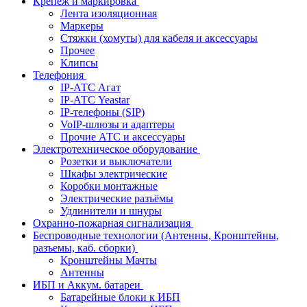
Крепёж и маркировка
Лента изоляционная
Маркеры
Стяжки (хомуты) для кабеля и аксессуары
Прочее
Клипсы
Телефония
IP-АТС Агат
IP-АТС Yeastar
IP-телефоны (SIP)
VoIP-шлюзы и адаптеры
Прочие АТС и аксессуары
Электротехническое оборудование
Розетки и выключатели
Шкафы электрические
Коробки монтажные
Электрические разъёмы
Удлинители и шнуры
Охранно-пожарная сигнализация
Беспроводные технологии (Антенны, Кронштейны,
разъемы, каб. сборки)
Кронштейны Мачты
Антенны
ИБП и Аккум. батареи
Батарейные блоки к ИБП