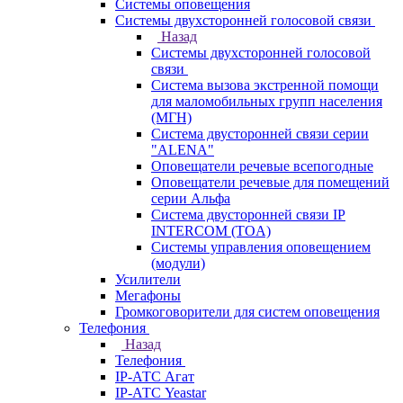
Системы оповещения
Системы двухсторонней голосовой связи
Назад
Системы двухсторонней голосовой
связи
Система вызова экстренной помощи
для маломобильных групп населения
(МГН)
Система двусторонней связи серии
"ALENA"
Оповещатели речевые всепогодные
Оповещатели речевые для помещений
серии Альфа
Система двусторонней связи IP
INTERCOM (TOA)
Системы управления оповещением
(модули)
Усилители
Мегафоны
Громкоговорители для систем оповещения
Телефония
Назад
Телефония
IP-АТС Агат
IP-АТС Yeastar