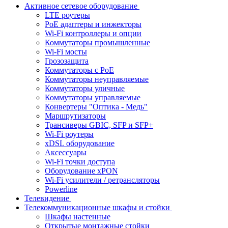
Активное сетевое оборудование
LTE роутеры
PoE адаптеры и инжекторы
Wi-Fi контроллеры и опции
Коммутаторы промышленные
Wi-Fi мосты
Грозозащита
Коммутаторы c PoE
Коммутаторы неуправляемые
Коммутаторы уличные
Коммутаторы управляемые
Конвертеры "Оптика - Медь"
Маршрутизаторы
Трансиверы GBIC, SFP и SFP+
Wi-Fi роутеры
xDSL оборудование
Аксессуары
Wi-Fi точки доступа
Оборудование хPON
Wi-Fi усилители / ретрансляторы
Powerline
Телевидение
Телекоммуникационные шкафы и стойки
Шкафы настенные
Открытые монтажные стойки