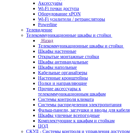
Аксессуары
Wi-Fi точки доступа
Оборудование хPON
Wi-Fi усилители / ретрансляторы
Powerline
Телевидение
Телекоммуникационные шкафы и стойки
Назад
Телекоммуникационные шкафы и стойки
Шкафы настенные
Открытые монтажные стойки
Шкафы антивандальные
Шкафы напольные
Кабельные органайзеры
Настенные кронштейны
Полки и направляющие
Прочие аксессуары к
телекоммуникационным шкафам
Системы контроля климата
Системы распределения электропитания
Фальш-панели, заглушки и вводы для кабеля
Шкафы уличные всепогодные
Комплектующие к шкафам и стойкам
ЦОД
СКУД - Системы контроля и управления доступом