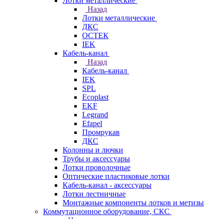
Лотки металлические
Назад
Лотки металлические
ДКС
ОСТЕК
IEK
Кабель-канал
Назад
Кабель-канал
IEK
SPL
Ecoplast
EKF
Legrand
Efapel
Промрукав
ДКС
Колонны и лючки
Трубы и аксессуары
Лотки проволочные
Оптические пластиковые лотки
Кабель-канал - аксессуары
Лотки лестничные
Монтажные компоненты лотков и метизы
Коммутационное оборудование, СКС