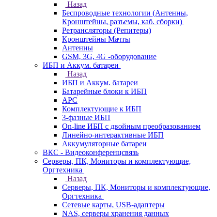
Назад
Беспроводные технологии (Антенны,
Кронштейны, разъемы, каб. сборки)
Ретрансляторы (Репитеры)
Кронштейны Мачты
Антенны
GSM, 3G, 4G -оборудование
ИБП и Аккум. батареи
Назад
ИБП и Аккум. батареи
Батарейные блоки к ИБП
APC
Комплектующие к ИБП
3-фазные ИБП
On-line ИБП с двойным преобразованием
Линейно-интерактивные ИБП
Аккумуляторные батареи
ВКС - Видеоконференцсвязь
Серверы, ПК, Мониторы и комплектующие,
Оргтехника
Назад
Серверы, ПК, Мониторы и комплектующие,
Оргтехника
Сетевые карты, USB-адаптеры
NAS, серверы хранения данных