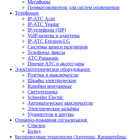
Мегафоны
Громкоговорители для систем оповещения
Телефония
IP-АТС Агат
IP-АТС Yeastar
IP-телефоны (SIP)
VoIP-шлюзы и адаптеры
IP-АТС Ericsson-LG
Системы записи разговоров
Телефоны, факсы
АТС Panasonic
Прочие АТС и аксессуары
Электротехническое оборудование
Розетки и выключатели
Шкафы электрические
Коробки монтажные
Светотехника
Schneider Electric
Автоматические выключатели
Электрические разъёмы
Удлинители и шнуры
Охранно-пожарная сигнализация
Стрелец
Болид
Беспроводные технологии (Антенны, Кронштейны,