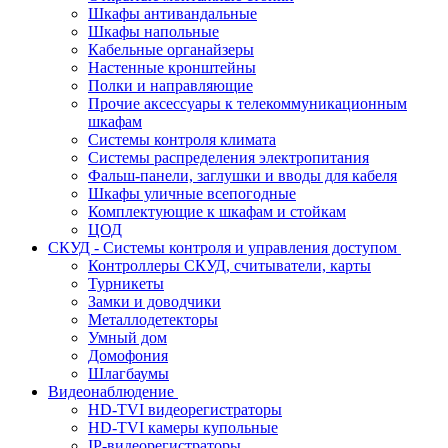
Шкафы антивандальные
Шкафы напольные
Кабельные органайзеры
Настенные кронштейны
Полки и направляющие
Прочие аксессуары к телекоммуникационным
шкафам
Системы контроля климата
Системы распределения электропитания
Фальш-панели, заглушки и вводы для кабеля
Шкафы уличные всепогодные
Комплектующие к шкафам и стойкам
ЦОД
СКУД - Системы контроля и управления доступом
Контроллеры СКУД, считыватели, карты
Турникеты
Замки и доводчики
Металлодетекторы
Умный дом
Домофония
Шлагбаумы
Видеонаблюдение
HD-TVI видеорегистраторы
HD-TVI камеры купольные
IP-видеорегистраторы