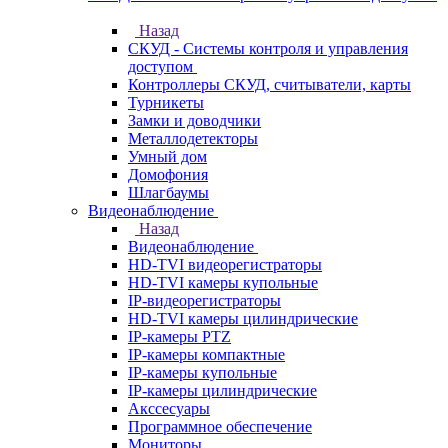
Назад
СКУД - Системы контроля и управления
доступом
Контроллеры СКУД, считыватели, карты
Турникеты
Замки и доводчики
Металлодетекторы
Умный дом
Домофония
Шлагбаумы
Видеонаблюдение
Назад
Видеонаблюдение
HD-TVI видеорегистраторы
HD-TVI камеры купольные
IP-видеорегистраторы
HD-TVI камеры цилиндрические
IP-камеры PTZ
IP-камеры компактные
IP-камеры купольные
IP-камеры цилиндрические
Акссесуары
Программное обеспечение
Мониторы