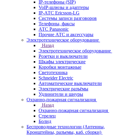
IP-телефоны (SIP)
VoIP-шлюзы и адаптеры
IP-АТС Ericsson-LG
Системы записи разговоров
Телефоны, факсы
АТС Panasonic
Прочие АТС и аксессуары
Электротехническое оборудование
Назад
Электротехническое оборудование
Розетки и выключатели
Шкафы электрические
Коробки монтажные
Светотехника
Schneider Electric
Автоматические выключатели
Электрические разъёмы
Удлинители и шнуры
Охранно-пожарная сигнализация
Назад
Охранно-пожарная сигнализация
Стрелец
Болид
Беспроводные технологии (Антенны,
Кронштейны, разъемы, каб. сборки)