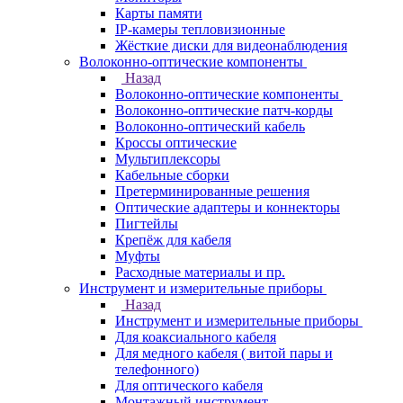
Карты памяти
IP-камеры тепловизионные
Жёсткие диски для видеонаблюдения
Волоконно-оптические компоненты
Назад
Волоконно-оптические компоненты
Волоконно-оптические патч-корды
Волоконно-оптический кабель
Кроссы оптические
Мультиплексоры
Кабельные сборки
Претерминированные решения
Оптические адаптеры и коннекторы
Пигтейлы
Крепёж для кабеля
Муфты
Расходные материалы и пр.
Инструмент и измерительные приборы
Назад
Инструмент и измерительные приборы
Для коаксиального кабеля
Для медного кабеля ( витой пары и
телефонного)
Для оптического кабеля
Монтажный инструмент