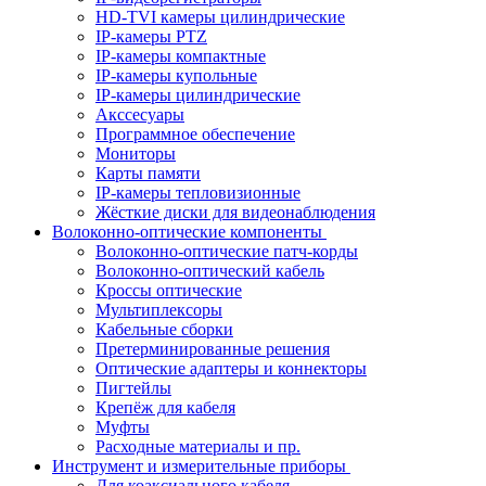
HD-TVI камеры цилиндрические
IP-камеры PTZ
IP-камеры компактные
IP-камеры купольные
IP-камеры цилиндрические
Акссесуары
Программное обеспечение
Мониторы
Карты памяти
IP-камеры тепловизионные
Жёсткие диски для видеонаблюдения
Волоконно-оптические компоненты
Волоконно-оптические патч-корды
Волоконно-оптический кабель
Кроссы оптические
Мультиплексоры
Кабельные сборки
Претерминированные решения
Оптические адаптеры и коннекторы
Пигтейлы
Крепёж для кабеля
Муфты
Расходные материалы и пр.
Инструмент и измерительные приборы
Для коаксиального кабеля