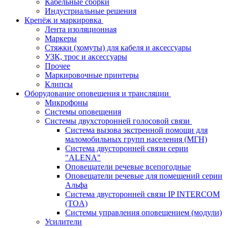
Кабельные сборки
Индустриальные решения
Крепёж и маркировка
Лента изоляционная
Маркеры
Стяжки (хомуты) для кабеля и аксессуары
УЗК, трос и аксессуары
Прочее
Маркировочные принтеры
Клипсы
Оборудование оповещения и трансляции
Микрофоны
Системы оповещения
Системы двухсторонней голосовой связи
Система вызова экстренной помощи для
маломобильных групп населения (МГН)
Система двусторонней связи серии
"ALENA"
Оповещатели речевые всепогодные
Оповещатели речевые для помещений серии
Альфа
Система двусторонней связи IP INTERCOM
(TOA)
Системы управления оповещением (модули)
Усилители