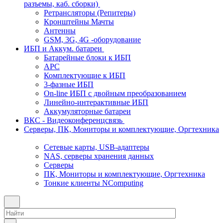
разъемы, каб. сборки)
Ретрансляторы (Репитеры)
Кронштейны Мачты
Антенны
GSM, 3G, 4G -оборудование
ИБП и Аккум. батареи
Батарейные блоки к ИБП
APC
Комплектующие к ИБП
3-фазные ИБП
On-line ИБП с двойным преобразованием
Линейно-интерактивные ИБП
Аккумуляторные батареи
ВКС - Видеоконференцсвязь
Серверы, ПК, Мониторы и комплектующие, Оргтехника
Сетевые карты, USB-адаптеры
NAS, серверы хранения данных
Серверы
ПК, Мониторы и комплектующие, Оргтехника
Тонкие клиенты NComputing