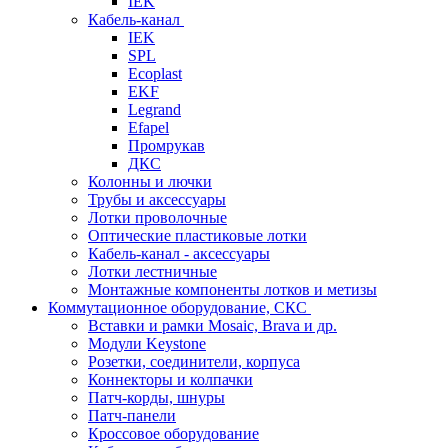
IEK
Кабель-канал
IEK
SPL
Ecoplast
EKF
Legrand
Efapel
Промрукав
ДКС
Колонны и лючки
Трубы и аксессуары
Лотки проволочные
Оптические пластиковые лотки
Кабель-канал - аксессуары
Лотки лестничные
Монтажные компоненты лотков и метизы
Коммутационное оборудование, СКС
Вставки и рамки Mosaic, Brava и др.
Модули Keystone
Розетки, соединители, корпуса
Коннекторы и колпачки
Патч-корды, шнуры
Патч-панели
Кроссовое оборудование