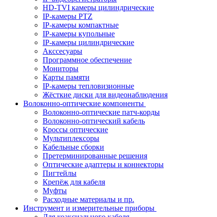
HD-TVI камеры цилиндрические
IP-камеры PTZ
IP-камеры компактные
IP-камеры купольные
IP-камеры цилиндрические
Акссесуары
Программное обеспечение
Мониторы
Карты памяти
IP-камеры тепловизионные
Жёсткие диски для видеонаблюдения
Волоконно-оптические компоненты
Волоконно-оптические патч-корды
Волоконно-оптический кабель
Кроссы оптические
Мультиплексоры
Кабельные сборки
Претерминированные решения
Оптические адаптеры и коннекторы
Пигтейлы
Крепёж для кабеля
Муфты
Расходные материалы и пр.
Инструмент и измерительные приборы
Для коаксиального кабеля