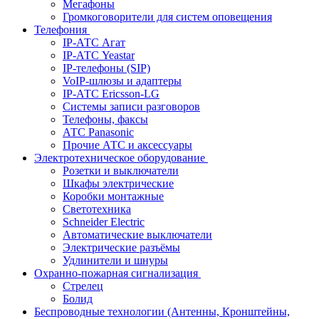
Мегафоны
Громкоговорители для систем оповещения
Телефония
IP-АТС Агат
IP-АТС Yeastar
IP-телефоны (SIP)
VoIP-шлюзы и адаптеры
IP-АТС Ericsson-LG
Системы записи разговоров
Телефоны, факсы
АТС Panasonic
Прочие АТС и аксессуары
Электротехническое оборудование
Розетки и выключатели
Шкафы электрические
Коробки монтажные
Светотехника
Schneider Electric
Автоматические выключатели
Электрические разъёмы
Удлинители и шнуры
Охранно-пожарная сигнализация
Стрелец
Болид
Беспроводные технологии (Антенны, Кронштейны,