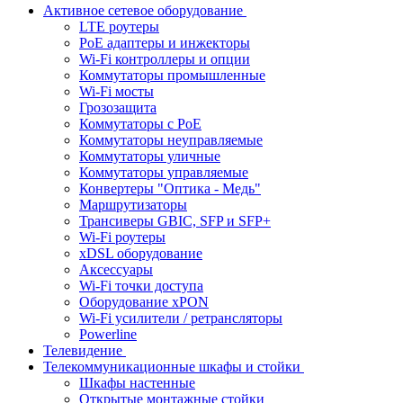
Активное сетевое оборудование
LTE роутеры
PoE адаптеры и инжекторы
Wi-Fi контроллеры и опции
Коммутаторы промышленные
Wi-Fi мосты
Грозозащита
Коммутаторы c PoE
Коммутаторы неуправляемые
Коммутаторы уличные
Коммутаторы управляемые
Конвертеры "Оптика - Медь"
Маршрутизаторы
Трансиверы GBIC, SFP и SFP+
Wi-Fi роутеры
xDSL оборудование
Аксессуары
Wi-Fi точки доступа
Оборудование хPON
Wi-Fi усилители / ретрансляторы
Powerline
Телевидение
Телекоммуникационные шкафы и стойки
Шкафы настенные
Открытые монтажные стойки