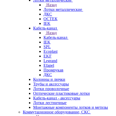
Лотки металлические
Назад
Лотки металлические
ДКС
ОСТЕК
IEK
Кабель-канал
Назад
Кабель-канал
IEK
SPL
Ecoplast
EKF
Legrand
Efapel
Промрукав
ДКС
Колонны и лючки
Трубы и аксессуары
Лотки проволочные
Оптические пластиковые лотки
Кабель-канал - аксессуары
Лотки лестничные
Монтажные компоненты лотков и метизы
Коммутационное оборудование, СКС