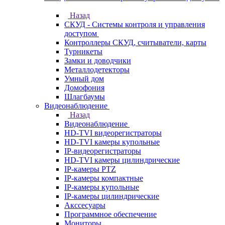
Назад
СКУД - Системы контроля и управления
доступом
Контроллеры СКУД, считыватели, карты
Турникеты
Замки и доводчики
Металлодетекторы
Умный дом
Домофония
Шлагбаумы
Видеонаблюдение
Назад
Видеонаблюдение
HD-TVI видеорегистраторы
HD-TVI камеры купольные
IP-видеорегистраторы
HD-TVI камеры цилиндрические
IP-камеры PTZ
IP-камеры компактные
IP-камеры купольные
IP-камеры цилиндрические
Акссесуары
Программное обеспечение
Мониторы