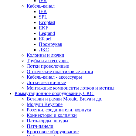
IEK
Кабель-канал
IEK
SPL
Ecoplast
EKF
Legrand
Efapel
Промрукав
ДКС
Колонны и лючки
Трубы и аксессуары
Лотки проволочные
Оптические пластиковые лотки
Кабель-канал - аксессуары
Лотки лестничные
Монтажные компоненты лотков и метизы
Коммутационное оборудование, СКС
Вставки и рамки Mosaic, Brava и др.
Модули Keystone
Розетки, соединители, корпуса
Коннекторы и колпачки
Патч-корды, шнуры
Патч-панели
Кроссовое оборудование