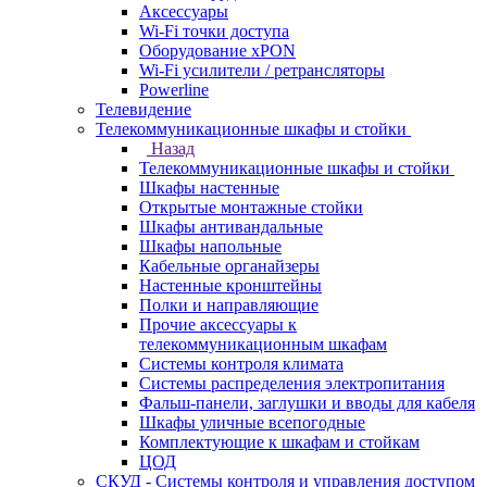
Аксессуары
Wi-Fi точки доступа
Оборудование хPON
Wi-Fi усилители / ретрансляторы
Powerline
Телевидение
Телекоммуникационные шкафы и стойки
Назад
Телекоммуникационные шкафы и стойки
Шкафы настенные
Открытые монтажные стойки
Шкафы антивандальные
Шкафы напольные
Кабельные органайзеры
Настенные кронштейны
Полки и направляющие
Прочие аксессуары к
телекоммуникационным шкафам
Системы контроля климата
Системы распределения электропитания
Фальш-панели, заглушки и вводы для кабеля
Шкафы уличные всепогодные
Комплектующие к шкафам и стойкам
ЦОД
СКУД - Системы контроля и управления доступом