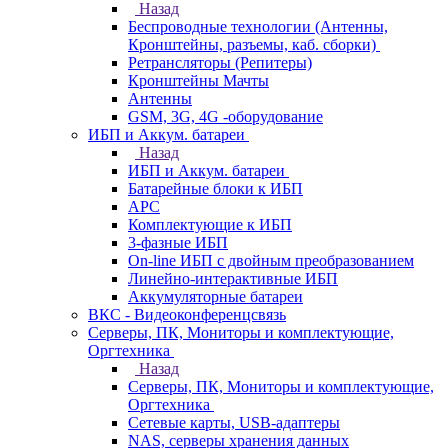
Назад
Беспроводные технологии (Антенны,
Кронштейны, разъемы, каб. сборки)
Ретрансляторы (Репитеры)
Кронштейны Мачты
Антенны
GSM, 3G, 4G -оборудование
ИБП и Аккум. батареи
Назад
ИБП и Аккум. батареи
Батарейные блоки к ИБП
APC
Комплектующие к ИБП
3-фазные ИБП
On-line ИБП с двойным преобразованием
Линейно-интерактивные ИБП
Аккумуляторные батареи
ВКС - Видеоконференцсвязь
Серверы, ПК, Мониторы и комплектующие,
Оргтехника
Назад
Серверы, ПК, Мониторы и комплектующие,
Оргтехника
Сетевые карты, USB-адаптеры
NAS, серверы хранения данных