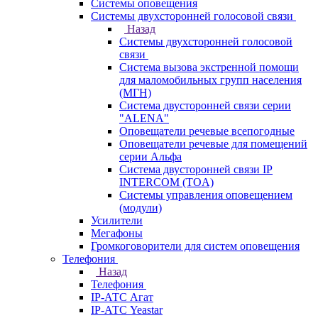
Системы оповещения
Системы двухсторонней голосовой связи
Назад
Системы двухсторонней голосовой
связи
Система вызова экстренной помощи
для маломобильных групп населения
(МГН)
Система двусторонней связи серии
"ALENA"
Оповещатели речевые всепогодные
Оповещатели речевые для помещений
серии Альфа
Система двусторонней связи IP
INTERCOM (TOA)
Системы управления оповещением
(модули)
Усилители
Мегафоны
Громкоговорители для систем оповещения
Телефония
Назад
Телефония
IP-АТС Агат
IP-АТС Yeastar