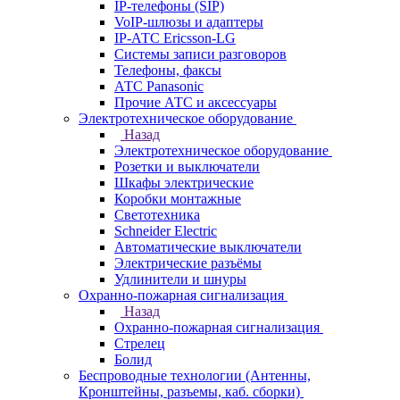
IP-телефоны (SIP)
VoIP-шлюзы и адаптеры
IP-АТС Ericsson-LG
Системы записи разговоров
Телефоны, факсы
АТС Panasonic
Прочие АТС и аксессуары
Электротехническое оборудование
Назад
Электротехническое оборудование
Розетки и выключатели
Шкафы электрические
Коробки монтажные
Светотехника
Schneider Electric
Автоматические выключатели
Электрические разъёмы
Удлинители и шнуры
Охранно-пожарная сигнализация
Назад
Охранно-пожарная сигнализация
Стрелец
Болид
Беспроводные технологии (Антенны,
Кронштейны, разъемы, каб. сборки)