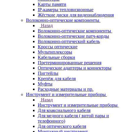
Карты памяти
IP-камеры тепловизионные
Жёсткие диски для видеонаблюдения
Волоконно-оптические компоненты
Назад
Волоконно-оптические компоненты
Волоконно-оптические патч-корды
Волоконно-оптический кабель
Кроссы оптические
Мультиплексоры
Кабельные сборки
Претерминированные решения
Оптические адаптеры и коннекторы
Пигтейлы
Крепёж для кабеля
Муфты
Расходные материалы и пр.
Инструмент и измерительные приборы
Назад
Инструмент и измерительные приборы
Для коаксиального кабеля
Для медного кабеля ( витой пары и
телефонного)
Для оптического кабеля
Монтажный инструмент