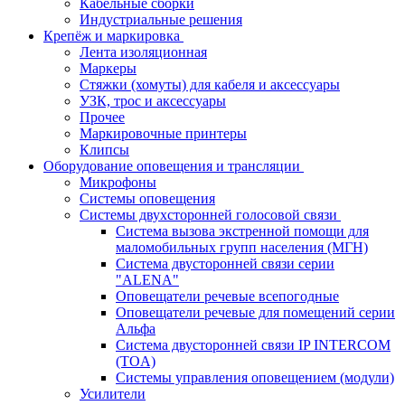
Кабельные сборки
Индустриальные решения
Крепёж и маркировка
Лента изоляционная
Маркеры
Стяжки (хомуты) для кабеля и аксессуары
УЗК, трос и аксессуары
Прочее
Маркировочные принтеры
Клипсы
Оборудование оповещения и трансляции
Микрофоны
Системы оповещения
Системы двухсторонней голосовой связи
Система вызова экстренной помощи для
маломобильных групп населения (МГН)
Система двусторонней связи серии
"ALENA"
Оповещатели речевые всепогодные
Оповещатели речевые для помещений серии
Альфа
Система двусторонней связи IP INTERCOM
(TOA)
Системы управления оповещением (модули)
Усилители