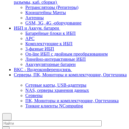
разъемы, каб. сборки)
Ретрансляторы (Репитеры)
Кронштейны Мачты
Антенны
GSM, 3G, 4G -оборудование
ИБП и Аккум. батареи
Батарейные блоки к ИБП
APC
Комплектующие к ИБП
3-фазные ИБП
On-line ИБП с двойным преобразованием
Линейно-интерактивные ИБП
Аккумуляторные батареи
ВКС - Видеоконференцсвязь
Серверы, ПК, Мониторы и комплектующие, Оргтехника
Сетевые карты, USB-адаптеры
NAS, серверы хранения данных
Серверы
ПК, Мониторы и комплектующие, Оргтехника
Тонкие клиенты NComputing