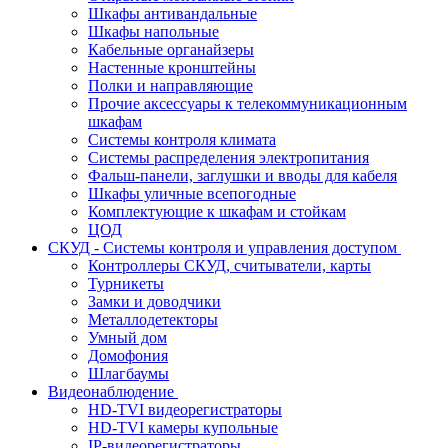
Шкафы антивандальные
Шкафы напольные
Кабельные органайзеры
Настенные кронштейны
Полки и направляющие
Прочие аксессуары к телекоммуникационным
шкафам
Системы контроля климата
Системы распределения электропитания
Фальш-панели, заглушки и вводы для кабеля
Шкафы уличные всепогодные
Комплектующие к шкафам и стойкам
ЦОД
СКУД - Системы контроля и управления доступом
Контроллеры СКУД, считыватели, карты
Турникеты
Замки и доводчики
Металлодетекторы
Умный дом
Домофония
Шлагбаумы
Видеонаблюдение
HD-TVI видеорегистраторы
HD-TVI камеры купольные
IP-видеорегистраторы