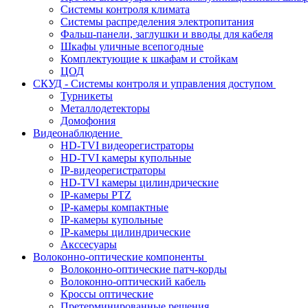
Системы контроля климата
Системы распределения электропитания
Фальш-панели, заглушки и вводы для кабеля
Шкафы уличные всепогодные
Комплектующие к шкафам и стойкам
ЦОД
СКУД - Системы контроля и управления доступом
Турникеты
Металлодетекторы
Домофония
Видеонаблюдение
HD-TVI видеорегистраторы
HD-TVI камеры купольные
IP-видеорегистраторы
HD-TVI камеры цилиндрические
IP-камеры PTZ
IP-камеры компактные
IP-камеры купольные
IP-камеры цилиндрические
Акссесуары
Волоконно-оптические компоненты
Волоконно-оптические патч-корды
Волоконно-оптический кабель
Кроссы оптические
Претерминированные решения