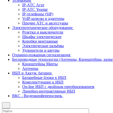
Телефония
IP-АТС Агат
IP-АТС Yeastar
IP-телефоны (SIP)
VoIP-шлюзы и адаптеры
Прочие АТС и аксессуары
Электротехническое оборудование
Розетки и выключатели
Шкафы электрические
Коробки монтажные
Электрические разъёмы
Удлинители и шнуры
Охранно-пожарная сигнализация
Беспроводные технологии (Антенны, Кронштейны, разъем
Кронштейны Мачты
Антенны
ИБП и Аккум. батареи
Батарейные блоки к ИБП
Комплектующие к ИБП
On-line ИБП с двойным преобразованием
Линейно-интерактивные ИБП
ВКС - Видеоконференцсвязь