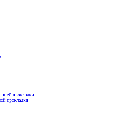
й
ренней прокладки
ней прокладки