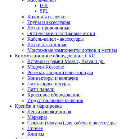
IEK
SPL
Колонны и лючки
Трубы и аксессуары
Лотки проволочные
Оптические пластиковые лотки
Кабель-канал - аксессуары
Лотки лестничные
Монтажные компоненты лотков и метизы
Коммутационное оборудование, СКС
Вставки и рамки Mosaic, Brava и др.
Модули Keystone
Розетки, соединители, корпуса
Коннекторы и колпачки
Патч-корды, шнуры
Патч-панели
Кроссовое оборудование
Индустриальные решения
Крепёж и маркировка
Лента изоляционная
Маркеры
Стяжки (хомуты) для кабеля и аксессуары
Прочее
Клипсы