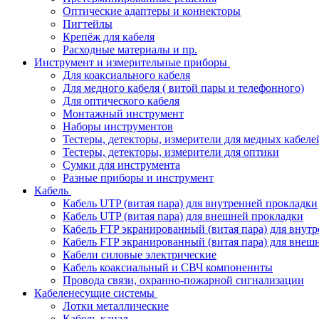
Оптические адаптеры и коннекторы
Пигтейлы
Крепёж для кабеля
Расходные материалы и пр.
Инструмент и измерительные приборы
Для коаксиального кабеля
Для медного кабеля ( витой пары и телефонного)
Для оптического кабеля
Монтажный инструмент
Наборы инструментов
Тестеры, детекторы, измерители для медных кабеле
Тестеры, детекторы, измерители для оптики
Сумки для инструмента
Разные приборы и инструмент
Кабель
Кабель UTP (витая пара) для внутренней прокладки
Кабель UTP (витая пара) для внешней прокладки
Кабель FTP экранированный (витая пара) для внут
Кабель FTP экранированный (витая пара) для внеш
Кабели силовые электрические
Кабель коаксиальный и СВЧ компоненнты
Провода связи, охранно-пожарной сигнализации
Кабеленесущие системы
Лотки металлические
Кабель-канал