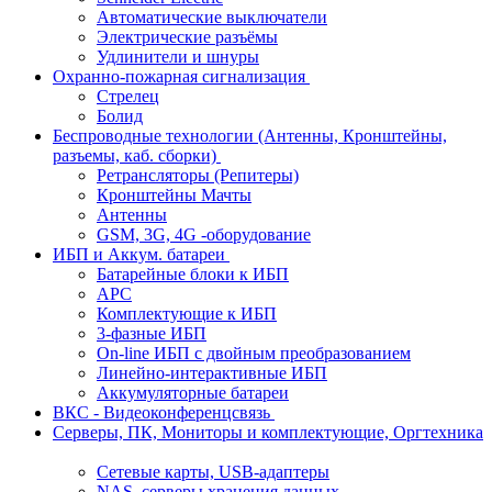
Автоматические выключатели
Электрические разъёмы
Удлинители и шнуры
Охранно-пожарная сигнализация
Стрелец
Болид
Беспроводные технологии (Антенны, Кронштейны,
разъемы, каб. сборки)
Ретрансляторы (Репитеры)
Кронштейны Мачты
Антенны
GSM, 3G, 4G -оборудование
ИБП и Аккум. батареи
Батарейные блоки к ИБП
APC
Комплектующие к ИБП
3-фазные ИБП
On-line ИБП с двойным преобразованием
Линейно-интерактивные ИБП
Аккумуляторные батареи
ВКС - Видеоконференцсвязь
Серверы, ПК, Мониторы и комплектующие, Оргтехника
Сетевые карты, USB-адаптеры
NAS, серверы хранения данных