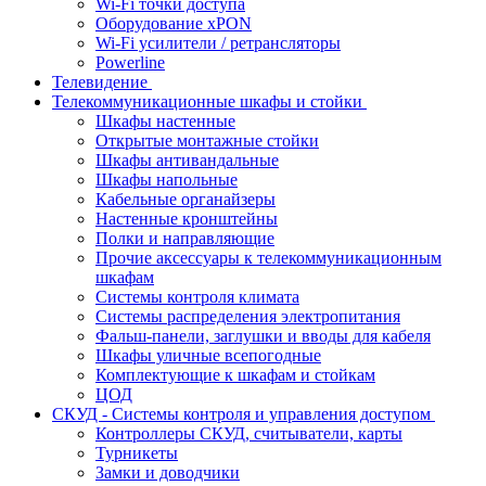
Wi-Fi точки доступа
Оборудование хPON
Wi-Fi усилители / ретрансляторы
Powerline
Телевидение
Телекоммуникационные шкафы и стойки
Шкафы настенные
Открытые монтажные стойки
Шкафы антивандальные
Шкафы напольные
Кабельные органайзеры
Настенные кронштейны
Полки и направляющие
Прочие аксессуары к телекоммуникационным
шкафам
Системы контроля климата
Системы распределения электропитания
Фальш-панели, заглушки и вводы для кабеля
Шкафы уличные всепогодные
Комплектующие к шкафам и стойкам
ЦОД
СКУД - Системы контроля и управления доступом
Контроллеры СКУД, считыватели, карты
Турникеты
Замки и доводчики