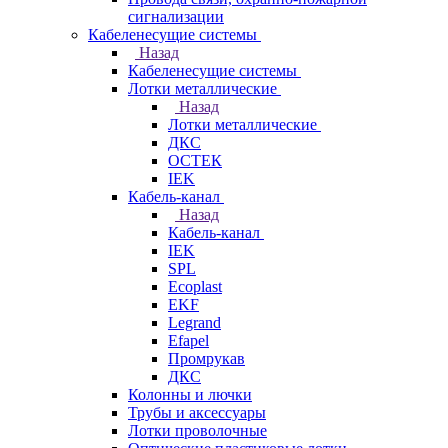
сигнализации
Кабеленесущие системы
Назад
Кабеленесущие системы
Лотки металлические
Назад
Лотки металлические
ДКС
ОСТЕК
IEK
Кабель-канал
Назад
Кабель-канал
IEK
SPL
Ecoplast
EKF
Legrand
Efapel
Промрукав
ДКС
Колонны и лючки
Трубы и аксессуары
Лотки проволочные