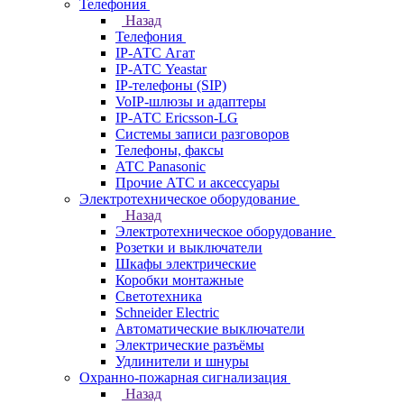
Телефония
Назад
Телефония
IP-АТС Агат
IP-АТС Yeastar
IP-телефоны (SIP)
VoIP-шлюзы и адаптеры
IP-АТС Ericsson-LG
Системы записи разговоров
Телефоны, факсы
АТС Panasonic
Прочие АТС и аксессуары
Электротехническое оборудование
Назад
Электротехническое оборудование
Розетки и выключатели
Шкафы электрические
Коробки монтажные
Светотехника
Schneider Electric
Автоматические выключатели
Электрические разъёмы
Удлинители и шнуры
Охранно-пожарная сигнализация
Назад