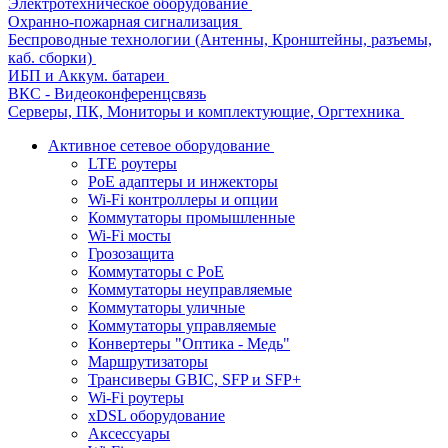
Электротехническое оборудование
Охранно-пожарная сигнализация
Беспроводные технологии (Антенны, Кронштейны, разъемы,
каб. сборки)
ИБП и Аккум. батареи
ВКС - Видеоконференцсвязь
Серверы, ПК, Мониторы и комплектующие, Оргтехника
Активное сетевое оборудование
LTE роутеры
PoE адаптеры и инжекторы
Wi-Fi контроллеры и опции
Коммутаторы промышленные
Wi-Fi мосты
Грозозащита
Коммутаторы c PoE
Коммутаторы неуправляемые
Коммутаторы уличные
Коммутаторы управляемые
Конвертеры "Оптика - Медь"
Маршрутизаторы
Трансиверы GBIC, SFP и SFP+
Wi-Fi роутеры
xDSL оборудование
Аксессуары