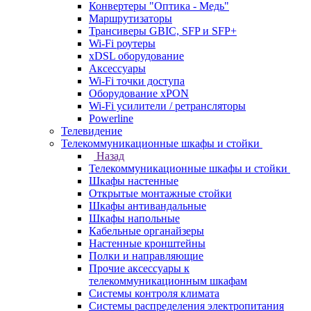
Конвертеры "Оптика - Медь"
Маршрутизаторы
Трансиверы GBIC, SFP и SFP+
Wi-Fi роутеры
xDSL оборудование
Аксессуары
Wi-Fi точки доступа
Оборудование хPON
Wi-Fi усилители / ретрансляторы
Powerline
Телевидение
Телекоммуникационные шкафы и стойки
Назад
Телекоммуникационные шкафы и стойки
Шкафы настенные
Открытые монтажные стойки
Шкафы антивандальные
Шкафы напольные
Кабельные органайзеры
Настенные кронштейны
Полки и направляющие
Прочие аксессуары к
телекоммуникационным шкафам
Системы контроля климата
Системы распределения электропитания