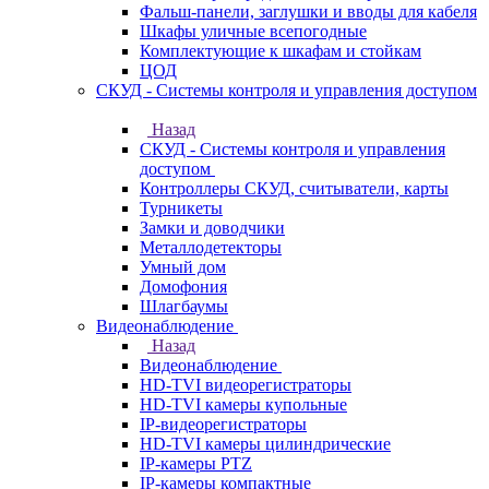
Фальш-панели, заглушки и вводы для кабеля
Шкафы уличные всепогодные
Комплектующие к шкафам и стойкам
ЦОД
СКУД - Системы контроля и управления доступом
Назад
СКУД - Системы контроля и управления
доступом
Контроллеры СКУД, считыватели, карты
Турникеты
Замки и доводчики
Металлодетекторы
Умный дом
Домофония
Шлагбаумы
Видеонаблюдение
Назад
Видеонаблюдение
HD-TVI видеорегистраторы
HD-TVI камеры купольные
IP-видеорегистраторы
HD-TVI камеры цилиндрические
IP-камеры PTZ
IP-камеры компактные