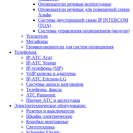
Оповещатели речевые всепогодные
Оповещатели речевые для помещений серии
Альфа
Система двусторонней связи IP INTERCOM
(TOA)
Системы управления оповещением (модули)
Усилители
Мегафоны
Громкоговорители для систем оповещения
Телефония
IP-АТС Агат
IP-АТС Yeastar
IP-телефоны (SIP)
VoIP-шлюзы и адаптеры
IP-АТС Ericsson-LG
Системы записи разговоров
Телефоны, факсы
АТС Panasonic
Прочие АТС и аксессуары
Электротехническое оборудование
Розетки и выключатели
Шкафы электрические
Коробки монтажные
Светотехника
Schneider Electric