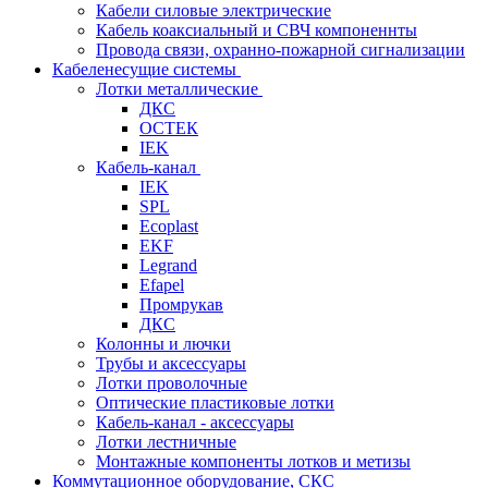
Кабели силовые электрические
Кабель коаксиальный и СВЧ компоненнты
Провода связи, охранно-пожарной сигнализации
Кабеленесущие системы
Лотки металлические
ДКС
ОСТЕК
IEK
Кабель-канал
IEK
SPL
Ecoplast
EKF
Legrand
Efapel
Промрукав
ДКС
Колонны и лючки
Трубы и аксессуары
Лотки проволочные
Оптические пластиковые лотки
Кабель-канал - аксессуары
Лотки лестничные
Монтажные компоненты лотков и метизы
Коммутационное оборудование, СКС