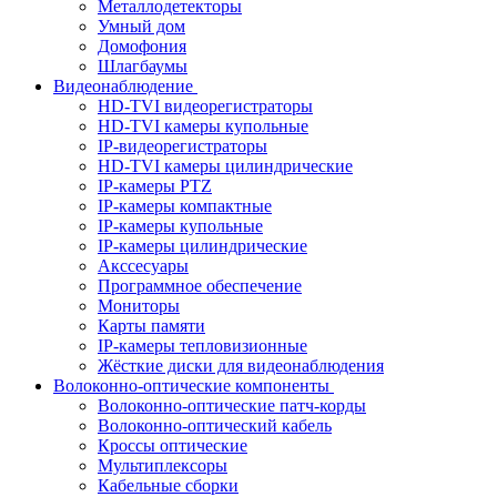
Металлодетекторы
Умный дом
Домофония
Шлагбаумы
Видеонаблюдение
HD-TVI видеорегистраторы
HD-TVI камеры купольные
IP-видеорегистраторы
HD-TVI камеры цилиндрические
IP-камеры PTZ
IP-камеры компактные
IP-камеры купольные
IP-камеры цилиндрические
Акссесуары
Программное обеспечение
Мониторы
Карты памяти
IP-камеры тепловизионные
Жёсткие диски для видеонаблюдения
Волоконно-оптические компоненты
Волоконно-оптические патч-корды
Волоконно-оптический кабель
Кроссы оптические
Мультиплексоры
Кабельные сборки