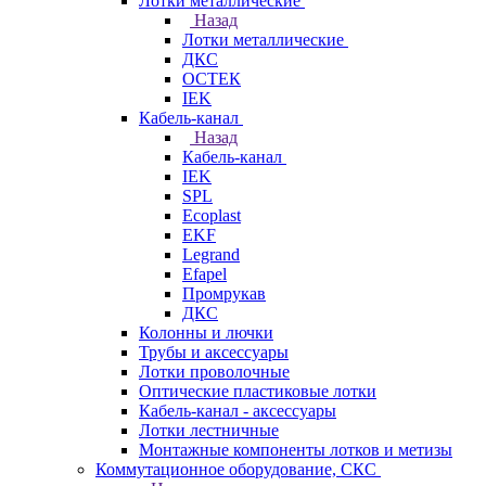
Лотки металлические
Назад
Лотки металлические
ДКС
ОСТЕК
IEK
Кабель-канал
Назад
Кабель-канал
IEK
SPL
Ecoplast
EKF
Legrand
Efapel
Промрукав
ДКС
Колонны и лючки
Трубы и аксессуары
Лотки проволочные
Оптические пластиковые лотки
Кабель-канал - аксессуары
Лотки лестничные
Монтажные компоненты лотков и метизы
Коммутационное оборудование, СКС