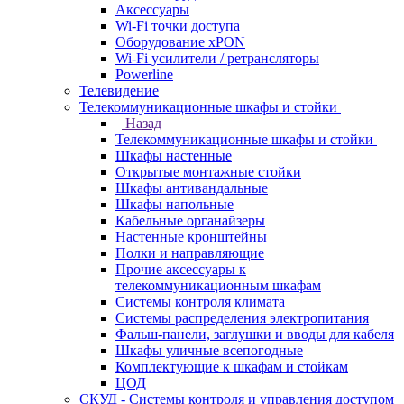
Аксессуары
Wi-Fi точки доступа
Оборудование хPON
Wi-Fi усилители / ретрансляторы
Powerline
Телевидение
Телекоммуникационные шкафы и стойки
Назад
Телекоммуникационные шкафы и стойки
Шкафы настенные
Открытые монтажные стойки
Шкафы антивандальные
Шкафы напольные
Кабельные органайзеры
Настенные кронштейны
Полки и направляющие
Прочие аксессуары к
телекоммуникационным шкафам
Системы контроля климата
Системы распределения электропитания
Фальш-панели, заглушки и вводы для кабеля
Шкафы уличные всепогодные
Комплектующие к шкафам и стойкам
ЦОД
СКУД - Системы контроля и управления доступом