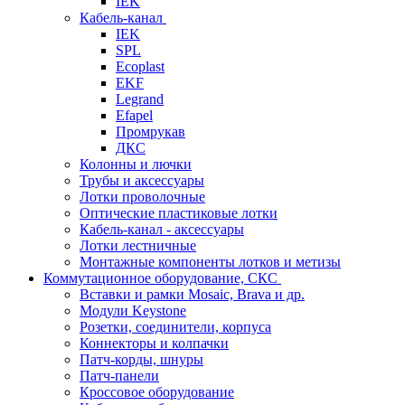
IEK
Кабель-канал
IEK
SPL
Ecoplast
EKF
Legrand
Efapel
Промрукав
ДКС
Колонны и лючки
Трубы и аксессуары
Лотки проволочные
Оптические пластиковые лотки
Кабель-канал - аксессуары
Лотки лестничные
Монтажные компоненты лотков и метизы
Коммутационное оборудование, СКС
Вставки и рамки Mosaic, Brava и др.
Модули Keystone
Розетки, соединители, корпуса
Коннекторы и колпачки
Патч-корды, шнуры
Патч-панели
Кроссовое оборудование