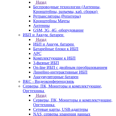
Назад
Беспроводные технологии (Антенны,
Кронштейны, разъемы, каб. сборки)
Ретрансляторы (Репитеры)
Кронштейны Мачты
Антенны
GSM, 3G, 4G -оборудование
ИБП и Аккум. батареи
Назад
ИБП и Аккум. батареи
Батарейные блоки к ИБП
APC
Комплектующие к ИБП
3-фазные ИБП
On-line ИБП с двойным преобразованием
Линейно-интерактивные ИБП
Аккумуляторные батареи
ВКС - Видеоконференцсвязь
Серверы, ПК, Мониторы и комплектующие,
Оргтехника
Назад
Серверы, ПК, Мониторы и комплектующие,
Оргтехника
Сетевые карты, USB-адаптеры
NAS, серверы хранения данных