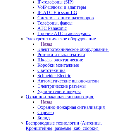
IP-телефоны (SIP)
VoIP-шлюзы и адаптеры
IP-АТС Ericsson-LG
Системы записи разговоров
Телефоны, факсы
АТС Panasonic
Прочие АТС и аксессуары
Электротехническое оборудование
Назад
Электротехническое оборудование
Розетки и выключатели
Шкафы электрические
Коробки монтажные
Светотехника
Schneider Electric
Автоматические выключатели
Электрические разъёмы
Удлинители и шнуры
Охранно-пожарная сигнализация
Назад
Охранно-пожарная сигнализация
Стрелец
Болид
Беспроводные технологии (Антенны,
Кронштейны, разъемы, каб. сборки)