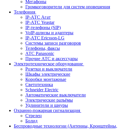
Мегафоны
Громкоговорители для систем оповещения
Телефония
IP-АТС Агат
IP-АТС Yeastar
IP-телефоны (SIP)
VoIP-шлюзы и адаптеры
IP-АТС Ericsson-LG
Системы записи разговоров
Телефоны, факсы
АТС Panasonic
Прочие АТС и аксессуары
Электротехническое оборудование
Розетки и выключатели
Шкафы электрические
Коробки монтажные
Светотехника
Schneider Electric
Автоматические выключатели
Электрические разъёмы
Удлинители и шнуры
Охранно-пожарная сигнализация
Стрелец
Болид
Беспроводные технологии (Антенны, Кронштейны,