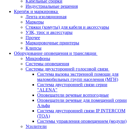
Кабельные сборки
Индустриальные решения
Крепёж и маркировка
Лента изоляционная
Маркеры
Стяжки (хомуты) для кабеля и аксессуары
УЗК, трос и аксессуары
Прочее
Маркировочные принтеры
Клипсы
Оборудование оповещения и трансляции
Микрофоны
Системы оповещения
Системы двухсторонней голосовой связи
Система вызова экстренной помощи для
маломобильных групп населения (МГН)
Система двусторонней связи серии
"ALENA"
Оповещатели речевые всепогодные
Оповещатели речевые для помещений серии
Альфа
Система двусторонней связи IP INTERCOM
(TOA)
Системы управления оповещением (модули)
Усилители