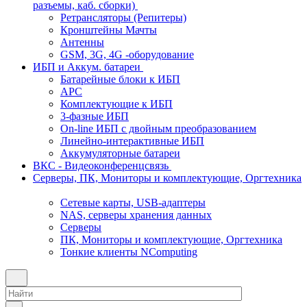
разъемы, каб. сборки)
Ретрансляторы (Репитеры)
Кронштейны Мачты
Антенны
GSM, 3G, 4G -оборудование
ИБП и Аккум. батареи
Батарейные блоки к ИБП
APC
Комплектующие к ИБП
3-фазные ИБП
On-line ИБП с двойным преобразованием
Линейно-интерактивные ИБП
Аккумуляторные батареи
ВКС - Видеоконференцсвязь
Серверы, ПК, Мониторы и комплектующие, Оргтехника
Сетевые карты, USB-адаптеры
NAS, серверы хранения данных
Серверы
ПК, Мониторы и комплектующие, Оргтехника
Тонкие клиенты NComputing