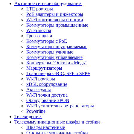
Активное сетевое оборудование
LTE роутеры
PoE адаптеры и инжекторы
Wi-Fi контроллеры и опции
Коммутаторы промышленные
Wi-Fi мосты
Грозозащита
Коммутаторы c PoE
Коммутаторы неуправляемые
Коммутаторы уличные
Коммутаторы управляемые
Конвертеры "Оптика - Медь"
Маршрутизаторы
Трансиверы GBIC, SFP и SFP+
Wi-Fi роутеры
xDSL оборудование
Аксессуары
Wi-Fi точки доступа
Оборудование хPON
Wi-Fi усилители / ретрансляторы
Powerline
Телевидение
Телекоммуникационные шкафы и стойки
Шкафы настенные
Открытые монтажные стойки