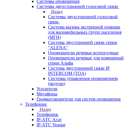
Системы оповещения
Системы двухсторонней голосовой связи
Назад
Системы двухсторонней голосовой
связи
Система вызова экстренной помощи
для маломобильных групп населения
(МГН)
Система двусторонней связи серии
"ALENA"
Оповещатели речевые всепогодные
Оповещатели речевые для помещений
серии Альфа
Система двусторонней связи IP
INTERCOM (TOA)
Системы управления оповещением
(модули)
Усилители
Мегафоны
Громкоговорители для систем оповещения
Телефония
Назад
Телефония
IP-АТС Агат
IP-АТС Yeastar