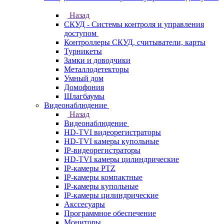
Назад
СКУД - Системы контроля и управления
доступом
Контроллеры СКУД, считыватели, карты
Турникеты
Замки и доводчики
Металлодетекторы
Умный дом
Домофония
Шлагбаумы
Видеонаблюдение
Назад
Видеонаблюдение
HD-TVI видеорегистраторы
HD-TVI камеры купольные
IP-видеорегистраторы
HD-TVI камеры цилиндрические
IP-камеры PTZ
IP-камеры компактные
IP-камеры купольные
IP-камеры цилиндрические
Акссесуары
Программное обеспечение
Мониторы