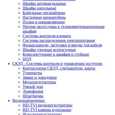
Шкафы антивандальные
Шкафы напольные
Кабельные органайзеры
Настенные кронштейны
Полки и направляющие
Прочие аксессуары к телекоммуникационным
шкафам
Системы контроля климата
Системы распределения электропитания
Фальш-панели, заглушки и вводы для кабеля
Шкафы уличные всепогодные
Комплектующие к шкафам и стойкам
ЦОД
СКУД - Системы контроля и управления доступом
Контроллеры СКУД, считыватели, карты
Турникеты
Замки и доводчики
Металлодетекторы
Умный дом
Домофония
Шлагбаумы
Видеонаблюдение
HD-TVI видеорегистраторы
HD-TVI камеры купольные
IP-видеорегистраторы