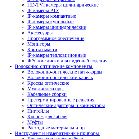
HD-TVI камеры цилиндрические
IP-камеры PTZ
IP-камеры компактные
IP-камеры купольные
IP-камеры цилиндрические
Акссесуары
Программное обеспечение
Мониторы
Карты памяти
IP-камеры тепловизионные
Жёсткие диски для видеонаблюдения
Волоконно-оптические компоненты
Волоконно-оптические патч-корды
Волоконно-оптический кабель
Кроссы оптические
Мультиплексоры
Кабельные сборки
Претерминированные решения
Оптические адаптеры и коннекторы
Пигтейлы
Крепёж для кабеля
Муфты
Расходные материалы и пр.
Инструмент и измерительные приборы
Для коаксиального кабеля