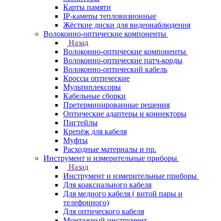
Карты памяти
IP-камеры тепловизионные
Жёсткие диски для видеонаблюдения
Волоконно-оптические компоненты
Назад
Волоконно-оптические компоненты
Волоконно-оптические патч-корды
Волоконно-оптический кабель
Кроссы оптические
Мультиплексоры
Кабельные сборки
Претерминированные решения
Оптические адаптеры и коннекторы
Пигтейлы
Крепёж для кабеля
Муфты
Расходные материалы и пр.
Инструмент и измерительные приборы
Назад
Инструмент и измерительные приборы
Для коаксиального кабеля
Для медного кабеля ( витой пары и
телефонного)
Для оптического кабеля
Монтажный инструмент