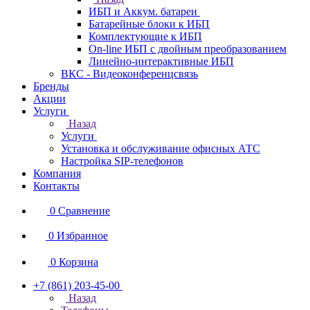
ИБП и Аккум. батареи
Батарейные блоки к ИБП
Комплектующие к ИБП
On-line ИБП с двойным преобразованием
Линейно-интерактивные ИБП
ВКС - Видеоконференцсвязь
Бренды
Акции
Услуги
Назад
Услуги
Установка и обслуживание офисных АТС
Настройка SIP-телефонов
Компания
Контакты
0
Сравнение
0
Избранное
0
Корзина
+7 (861) 203-45-00
Назад