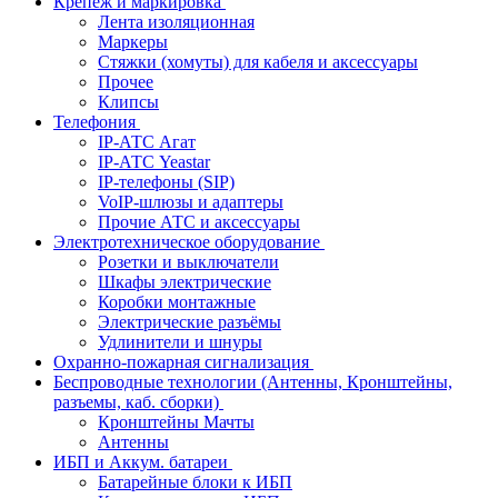
Крепёж и маркировка
Лента изоляционная
Маркеры
Стяжки (хомуты) для кабеля и аксессуары
Прочее
Клипсы
Телефония
IP-АТС Агат
IP-АТС Yeastar
IP-телефоны (SIP)
VoIP-шлюзы и адаптеры
Прочие АТС и аксессуары
Электротехническое оборудование
Розетки и выключатели
Шкафы электрические
Коробки монтажные
Электрические разъёмы
Удлинители и шнуры
Охранно-пожарная сигнализация
Беспроводные технологии (Антенны, Кронштейны,
разъемы, каб. сборки)
Кронштейны Мачты
Антенны
ИБП и Аккум. батареи
Батарейные блоки к ИБП