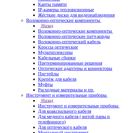
Карты памяти
IP-камеры тепловизионные
Жёсткие диски для видеонаблюдения
Волоконно-оптические компоненты
Назад
Волоконно-оптические компоненты
Волоконно-оптические патч-корды
Волоконно-оптический кабель
Кроссы оптические
Мультиплексоры
Кабельные сборки
Претерминированные решения
Оптические адаптеры и коннекторы
Пигтейлы
Крепёж для кабеля
Муфты
Расходные материалы и пр.
Инструмент и измерительные приборы
Назад
Инструмент и измерительные приборы
Для коаксиального кабеля
Для медного кабеля ( витой пары и
телефонного)
Для оптического кабеля
Монтажный инструмент