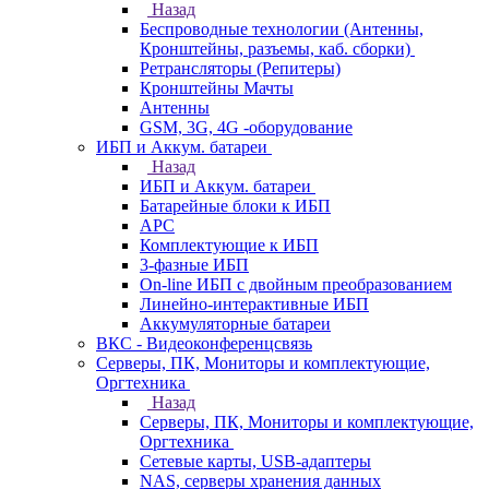
Назад
Беспроводные технологии (Антенны,
Кронштейны, разъемы, каб. сборки)
Ретрансляторы (Репитеры)
Кронштейны Мачты
Антенны
GSM, 3G, 4G -оборудование
ИБП и Аккум. батареи
Назад
ИБП и Аккум. батареи
Батарейные блоки к ИБП
APC
Комплектующие к ИБП
3-фазные ИБП
On-line ИБП с двойным преобразованием
Линейно-интерактивные ИБП
Аккумуляторные батареи
ВКС - Видеоконференцсвязь
Серверы, ПК, Мониторы и комплектующие,
Оргтехника
Назад
Серверы, ПК, Мониторы и комплектующие,
Оргтехника
Сетевые карты, USB-адаптеры
NAS, серверы хранения данных