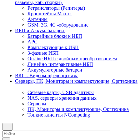
разъемы, каб. сборки)
Ретрансляторы (Репитеры)
Кронштейны Мачты
Антенны
GSM, 3G, 4G -оборудование
ИБП и Аккум. батареи
Батарейные блоки к ИБП
APC
Комплектующие к ИБП
3-фазные ИБП
On-line ИБП с двойным преобразованием
Линейно-интерактивные ИБП
Аккумуляторные батареи
ВКС - Видеоконференцсвязь
Серверы, ПК, Мониторы и комплектующие, Оргтехника
Сетевые карты, USB-адаптеры
NAS, серверы хранения данных
Серверы
ПК, Мониторы и комплектующие, Оргтехника
Тонкие клиенты NComputing