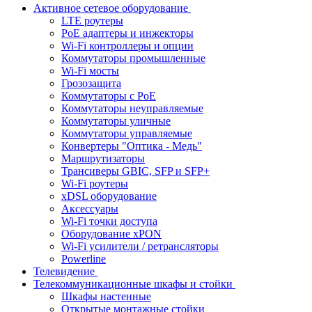
Активное сетевое оборудование
LTE роутеры
PoE адаптеры и инжекторы
Wi-Fi контроллеры и опции
Коммутаторы промышленные
Wi-Fi мосты
Грозозащита
Коммутаторы c PoE
Коммутаторы неуправляемые
Коммутаторы уличные
Коммутаторы управляемые
Конвертеры "Оптика - Медь"
Маршрутизаторы
Трансиверы GBIC, SFP и SFP+
Wi-Fi роутеры
xDSL оборудование
Аксессуары
Wi-Fi точки доступа
Оборудование хPON
Wi-Fi усилители / ретрансляторы
Powerline
Телевидение
Телекоммуникационные шкафы и стойки
Шкафы настенные
Открытые монтажные стойки