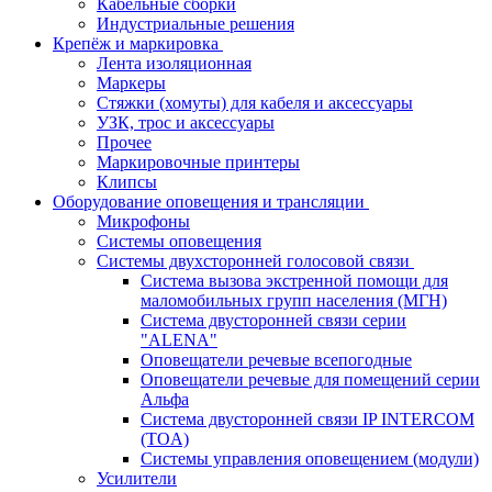
Кабельные сборки
Индустриальные решения
Крепёж и маркировка
Лента изоляционная
Маркеры
Стяжки (хомуты) для кабеля и аксессуары
УЗК, трос и аксессуары
Прочее
Маркировочные принтеры
Клипсы
Оборудование оповещения и трансляции
Микрофоны
Системы оповещения
Системы двухсторонней голосовой связи
Система вызова экстренной помощи для
маломобильных групп населения (МГН)
Система двусторонней связи серии
"ALENA"
Оповещатели речевые всепогодные
Оповещатели речевые для помещений серии
Альфа
Система двусторонней связи IP INTERCOM
(TOA)
Системы управления оповещением (модули)
Усилители