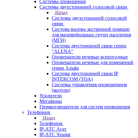
Системы оповещения
Системы двухсторонней голосовой связи
Назад
Системы двухсторонней голосовой
связи
Система вызова экстренной помощи
для маломобильных групп населения
(МГН)
Система двусторонней связи серии
"ALENA"
Оповещатели речевые всепогодные
Оповещатели речевые для помещений
серии Альфа
Система двусторонней связи IP
INTERCOM (TOA)
Системы управления оповещением
(модули)
Усилители
Мегафоны
Громкоговорители для систем оповещения
Телефония
Назад
Телефония
IP-АТС Агат
IP-АТС Yeastar