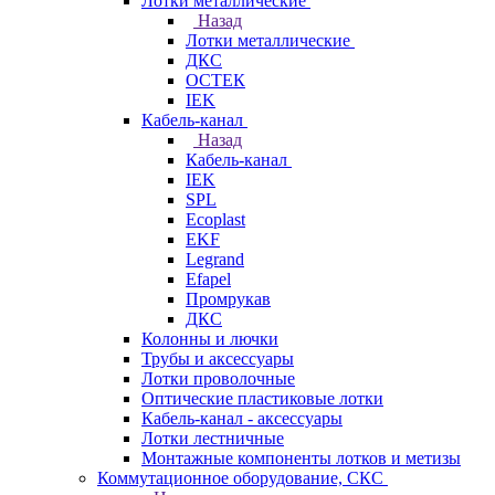
Лотки металлические
Назад
Лотки металлические
ДКС
ОСТЕК
IEK
Кабель-канал
Назад
Кабель-канал
IEK
SPL
Ecoplast
EKF
Legrand
Efapel
Промрукав
ДКС
Колонны и лючки
Трубы и аксессуары
Лотки проволочные
Оптические пластиковые лотки
Кабель-канал - аксессуары
Лотки лестничные
Монтажные компоненты лотков и метизы
Коммутационное оборудование, СКС