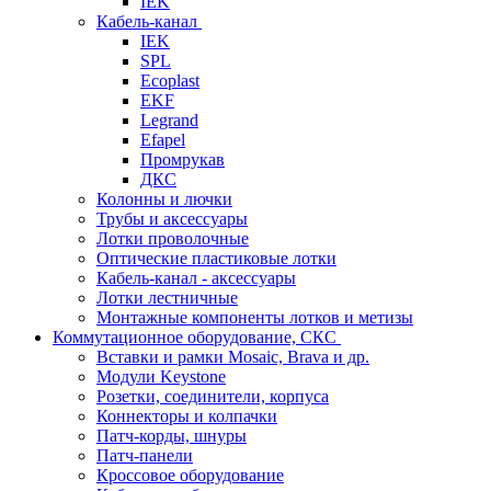
IEK
Кабель-канал
IEK
SPL
Ecoplast
EKF
Legrand
Efapel
Промрукав
ДКС
Колонны и лючки
Трубы и аксессуары
Лотки проволочные
Оптические пластиковые лотки
Кабель-канал - аксессуары
Лотки лестничные
Монтажные компоненты лотков и метизы
Коммутационное оборудование, СКС
Вставки и рамки Mosaic, Brava и др.
Модули Keystone
Розетки, соединители, корпуса
Коннекторы и колпачки
Патч-корды, шнуры
Патч-панели
Кроссовое оборудование