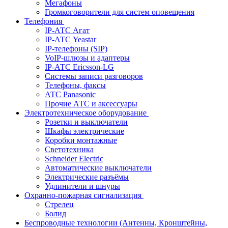
Мегафоны
Громкоговорители для систем оповещения
Телефония
IP-АТС Агат
IP-АТС Yeastar
IP-телефоны (SIP)
VoIP-шлюзы и адаптеры
IP-АТС Ericsson-LG
Системы записи разговоров
Телефоны, факсы
АТС Panasonic
Прочие АТС и аксессуары
Электротехническое оборудование
Розетки и выключатели
Шкафы электрические
Коробки монтажные
Светотехника
Schneider Electric
Автоматические выключатели
Электрические разъёмы
Удлинители и шнуры
Охранно-пожарная сигнализация
Стрелец
Болид
Беспроводные технологии (Антенны, Кронштейны,