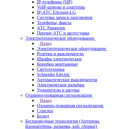
IP-телефоны (SIP)
VoIP-шлюзы и адаптеры
IP-АТС Ericsson-LG
Системы записи разговоров
Телефоны, факсы
АТС Panasonic
Прочие АТС и аксессуары
Электротехническое оборудование
Назад
Электротехническое оборудование
Розетки и выключатели
Шкафы электрические
Коробки монтажные
Светотехника
Schneider Electric
Автоматические выключатели
Электрические разъёмы
Удлинители и шнуры
Охранно-пожарная сигнализация
Назад
Охранно-пожарная сигнализация
Стрелец
Болид
Беспроводные технологии (Антенны,
Кронштейны, разъемы, каб. сборки)