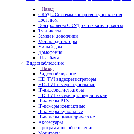
Назад
СКУД - Системы контроля и управления
доступом
Контроллеры СКУД, считыватели, карты
Турникеты
Замки и доводчики
Металлодетекторы
Умный дом
Домофония
Шлагбаумы
Видеонаблюдение
Назад
Видеонаблюдение
HD-TVI видеорегистраторы
HD-TVI камеры купольные
IP-видеорегистраторы
HD-TVI камеры цилиндрические
IP-камеры PTZ
IP-камеры компактные
IP-камеры купольные
IP-камеры цилиндрические
Акссесуары
Программное обеспечение
Мониторы