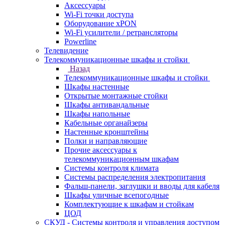
Аксессуары
Wi-Fi точки доступа
Оборудование хPON
Wi-Fi усилители / ретрансляторы
Powerline
Телевидение
Телекоммуникационные шкафы и стойки
Назад
Телекоммуникационные шкафы и стойки
Шкафы настенные
Открытые монтажные стойки
Шкафы антивандальные
Шкафы напольные
Кабельные органайзеры
Настенные кронштейны
Полки и направляющие
Прочие аксессуары к
телекоммуникационным шкафам
Системы контроля климата
Системы распределения электропитания
Фальш-панели, заглушки и вводы для кабеля
Шкафы уличные всепогодные
Комплектующие к шкафам и стойкам
ЦОД
СКУД - Системы контроля и управления доступом