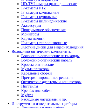
HD-TVI камеры цилиндрические
IP-камеры PTZ
IP-камеры компактные
IP-камеры купольные
IP-камеры цилиндрические
Акссесуары
Программное обеспечение
Мониторы
Карты памяти
IP-камеры тепловизионные
Жёсткие диски для видеонаблюдения
Волоконно-оптические компоненты
Волоконно-оптические патч-корды
Волоконно-оптический кабель
Кроссы оптические
Мультиплексоры
Кабельные сборки
Претерминированные решения
Оптические адаптеры и коннекторы
Пигтейлы
Крепёж для кабеля
Муфты
Расходные материалы и пр.
Инструмент и измерительные приборы
Для коаксиального кабеля