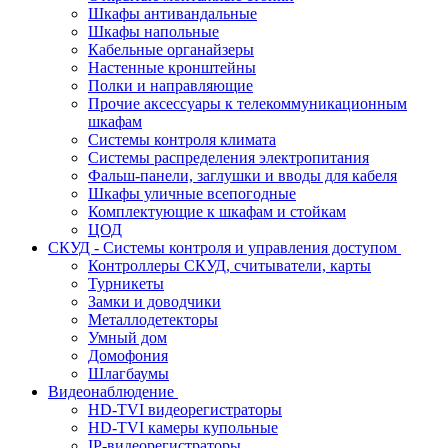
Шкафы антивандальные
Шкафы напольные
Кабельные органайзеры
Настенные кронштейны
Полки и направляющие
Прочие аксессуары к телекоммуникационным
шкафам
Системы контроля климата
Системы распределения электропитания
Фальш-панели, заглушки и вводы для кабеля
Шкафы уличные всепогодные
Комплектующие к шкафам и стойкам
ЦОД
СКУД - Системы контроля и управления доступом
Контроллеры СКУД, считыватели, карты
Турникеты
Замки и доводчики
Металлодетекторы
Умный дом
Домофония
Шлагбаумы
Видеонаблюдение
HD-TVI видеорегистраторы
HD-TVI камеры купольные
IP-видеорегистраторы