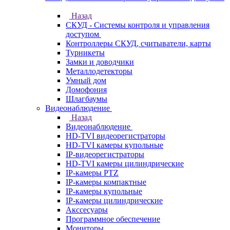
Назад
СКУД - Системы контроля и управления
доступом
Контроллеры СКУД, считыватели, карты
Турникеты
Замки и доводчики
Металлодетекторы
Умный дом
Домофония
Шлагбаумы
Видеонаблюдение
Назад
Видеонаблюдение
HD-TVI видеорегистраторы
HD-TVI камеры купольные
IP-видеорегистраторы
HD-TVI камеры цилиндрические
IP-камеры PTZ
IP-камеры компактные
IP-камеры купольные
IP-камеры цилиндрические
Акссесуары
Программное обеспечение
Мониторы