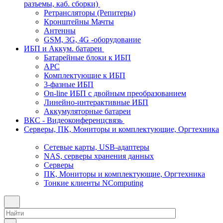
разъемы, каб. сборки)
Ретрансляторы (Репитеры)
Кронштейны Мачты
Антенны
GSM, 3G, 4G -оборудование
ИБП и Аккум. батареи
Батарейные блоки к ИБП
APC
Комплектующие к ИБП
3-фазные ИБП
On-line ИБП с двойным преобразованием
Линейно-интерактивные ИБП
Аккумуляторные батареи
ВКС - Видеоконференцсвязь
Серверы, ПК, Мониторы и комплектующие, Оргтехника
Сетевые карты, USB-адаптеры
NAS, серверы хранения данных
Серверы
ПК, Мониторы и комплектующие, Оргтехника
Тонкие клиенты NComputing