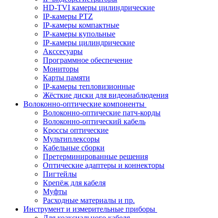
HD-TVI камеры цилиндрические
IP-камеры PTZ
IP-камеры компактные
IP-камеры купольные
IP-камеры цилиндрические
Акссесуары
Программное обеспечение
Мониторы
Карты памяти
IP-камеры тепловизионные
Жёсткие диски для видеонаблюдения
Волоконно-оптические компоненты
Волоконно-оптические патч-корды
Волоконно-оптический кабель
Кроссы оптические
Мультиплексоры
Кабельные сборки
Претерминированные решения
Оптические адаптеры и коннекторы
Пигтейлы
Крепёж для кабеля
Муфты
Расходные материалы и пр.
Инструмент и измерительные приборы
Для коаксиального кабеля