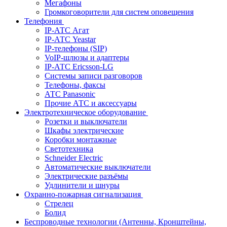
Мегафоны
Громкоговорители для систем оповещения
Телефония
IP-АТС Агат
IP-АТС Yeastar
IP-телефоны (SIP)
VoIP-шлюзы и адаптеры
IP-АТС Ericsson-LG
Системы записи разговоров
Телефоны, факсы
АТС Panasonic
Прочие АТС и аксессуары
Электротехническое оборудование
Розетки и выключатели
Шкафы электрические
Коробки монтажные
Светотехника
Schneider Electric
Автоматические выключатели
Электрические разъёмы
Удлинители и шнуры
Охранно-пожарная сигнализация
Стрелец
Болид
Беспроводные технологии (Антенны, Кронштейны,