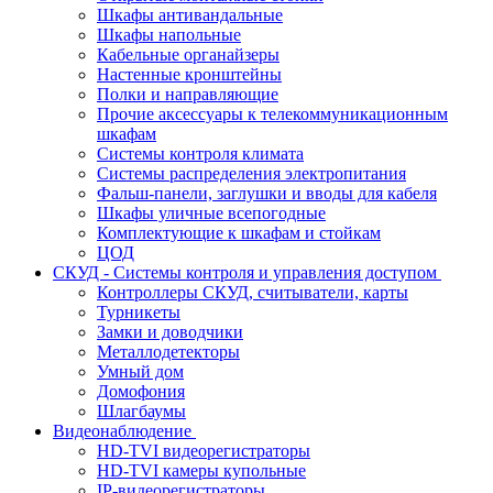
Шкафы антивандальные
Шкафы напольные
Кабельные органайзеры
Настенные кронштейны
Полки и направляющие
Прочие аксессуары к телекоммуникационным
шкафам
Системы контроля климата
Системы распределения электропитания
Фальш-панели, заглушки и вводы для кабеля
Шкафы уличные всепогодные
Комплектующие к шкафам и стойкам
ЦОД
СКУД - Системы контроля и управления доступом
Контроллеры СКУД, считыватели, карты
Турникеты
Замки и доводчики
Металлодетекторы
Умный дом
Домофония
Шлагбаумы
Видеонаблюдение
HD-TVI видеорегистраторы
HD-TVI камеры купольные
IP-видеорегистраторы