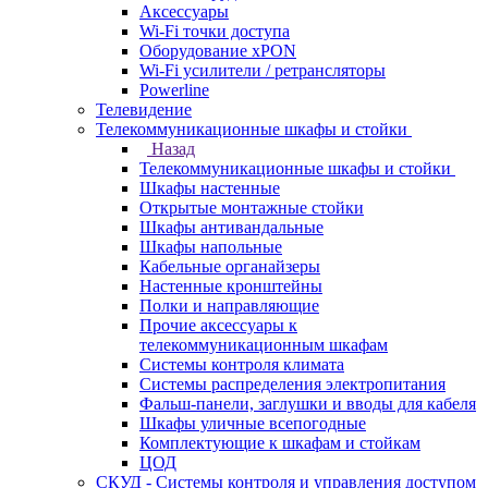
Аксессуары
Wi-Fi точки доступа
Оборудование хPON
Wi-Fi усилители / ретрансляторы
Powerline
Телевидение
Телекоммуникационные шкафы и стойки
Назад
Телекоммуникационные шкафы и стойки
Шкафы настенные
Открытые монтажные стойки
Шкафы антивандальные
Шкафы напольные
Кабельные органайзеры
Настенные кронштейны
Полки и направляющие
Прочие аксессуары к
телекоммуникационным шкафам
Системы контроля климата
Системы распределения электропитания
Фальш-панели, заглушки и вводы для кабеля
Шкафы уличные всепогодные
Комплектующие к шкафам и стойкам
ЦОД
СКУД - Системы контроля и управления доступом