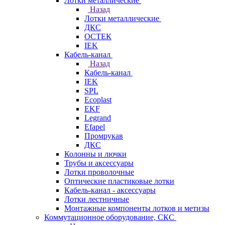
Лотки металлические
Назад
Лотки металлические
ДКС
ОСТЕК
IEK
Кабель-канал
Назад
Кабель-канал
IEK
SPL
Ecoplast
EKF
Legrand
Efapel
Промрукав
ДКС
Колонны и лючки
Трубы и аксессуары
Лотки проволочные
Оптические пластиковые лотки
Кабель-канал - аксессуары
Лотки лестничные
Монтажные компоненты лотков и метизы
Коммутационное оборудование, СКС