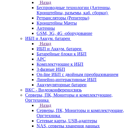
Назад
Беспроводные технологии (Антенны,
Кронштейны, разъемы, каб. сборки)
Ретрансляторы (Репитеры)
Кронштейны Мачты
Антенны
GSM, 3G, 4G -оборудование
ИБП и Аккум. батареи
Назад
ИБП и Аккум. батареи
Батарейные блоки к ИБП
APC
Комплектующие к ИБП
3-фазные ИБП
On-line ИБП с двойным преобразованием
Линейно-интерактивные ИБП
Аккумуляторные батареи
ВКС - Видеоконференцсвязь
Серверы, ПК, Мониторы и комплектующие,
Оргтехника
Назад
Серверы, ПК, Мониторы и комплектующие,
Оргтехника
Сетевые карты, USB-адаптеры
NAS, серверы хранения данных