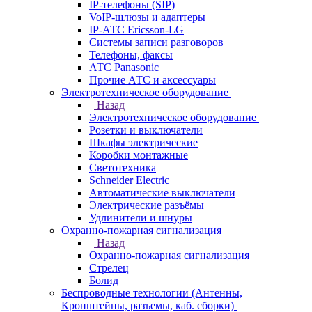
IP-телефоны (SIP)
VoIP-шлюзы и адаптеры
IP-АТС Ericsson-LG
Системы записи разговоров
Телефоны, факсы
АТС Panasonic
Прочие АТС и аксессуары
Электротехническое оборудование
Назад
Электротехническое оборудование
Розетки и выключатели
Шкафы электрические
Коробки монтажные
Светотехника
Schneider Electric
Автоматические выключатели
Электрические разъёмы
Удлинители и шнуры
Охранно-пожарная сигнализация
Назад
Охранно-пожарная сигнализация
Стрелец
Болид
Беспроводные технологии (Антенны,
Кронштейны, разъемы, каб. сборки)