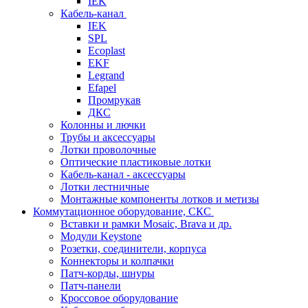
IEK
Кабель-канал
IEK
SPL
Ecoplast
EKF
Legrand
Efapel
Промрукав
ДКС
Колонны и лючки
Трубы и аксессуары
Лотки проволочные
Оптические пластиковые лотки
Кабель-канал - аксессуары
Лотки лестничные
Монтажные компоненты лотков и метизы
Коммутационное оборудование, СКС
Вставки и рамки Mosaic, Brava и др.
Модули Keystone
Розетки, соединители, корпуса
Коннекторы и колпачки
Патч-корды, шнуры
Патч-панели
Кроссовое оборудование