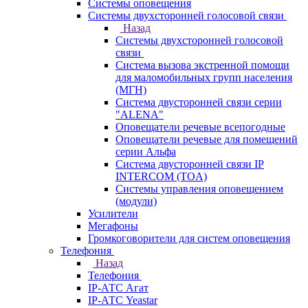
Системы оповещения
Системы двухсторонней голосовой связи
Назад
Системы двухсторонней голосовой
связи
Система вызова экстренной помощи
для маломобильных групп населения
(МГН)
Система двусторонней связи серии
"ALENA"
Оповещатели речевые всепогодные
Оповещатели речевые для помещений
серии Альфа
Система двусторонней связи IP
INTERCOM (TOA)
Системы управления оповещением
(модули)
Усилители
Мегафоны
Громкоговорители для систем оповещения
Телефония
Назад
Телефония
IP-АТС Агат
IP-АТС Yeastar