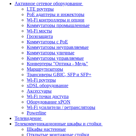
Активное сетевое оборудование
LTE роутеры
PoE адаптеры и инжекторы
Wi-Fi контроллеры и опции
Коммутаторы промышленные
Wi-Fi мосты
Грозозащита
Коммутаторы c PoE
Коммутаторы неуправляемые
Коммутаторы уличные
Коммутаторы управляемые
Конвертеры "Оптика - Медь"
Маршрутизаторы
Трансиверы GBIC, SFP и SFP+
Wi-Fi роутеры
xDSL оборудование
Аксессуары
Wi-Fi точки доступа
Оборудование хPON
Wi-Fi усилители / ретрансляторы
Powerline
Телевидение
Телекоммуникационные шкафы и стойки
Шкафы настенные
Открытые монтажные стойки