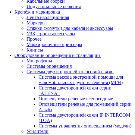
Кабельные сборки
Индустриальные решения
Крепёж и маркировка
Лента изоляционная
Маркеры
Стяжки (хомуты) для кабеля и аксессуары
УЗК, трос и аксессуары
Прочее
Маркировочные принтеры
Клипсы
Оборудование оповещения и трансляции
Микрофоны
Системы оповещения
Системы двухсторонней голосовой связи
Система вызова экстренной помощи для
маломобильных групп населения (МГН)
Система двусторонней связи серии
"ALENA"
Оповещатели речевые всепогодные
Оповещатели речевые для помещений серии
Альфа
Система двусторонней связи IP INTERCOM
(TOA)
Системы управления оповещением (модули)
Усилители