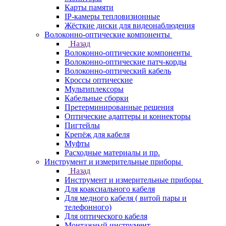
Карты памяти
IP-камеры тепловизионные
Жёсткие диски для видеонаблюдения
Волоконно-оптические компоненты
Назад
Волоконно-оптические компоненты
Волоконно-оптические патч-корды
Волоконно-оптический кабель
Кроссы оптические
Мультиплексоры
Кабельные сборки
Претерминированные решения
Оптические адаптеры и коннекторы
Пигтейлы
Крепёж для кабеля
Муфты
Расходные материалы и пр.
Инструмент и измерительные приборы
Назад
Инструмент и измерительные приборы
Для коаксиального кабеля
Для медного кабеля ( витой пары и
телефонного)
Для оптического кабеля
Монтажный инструмент