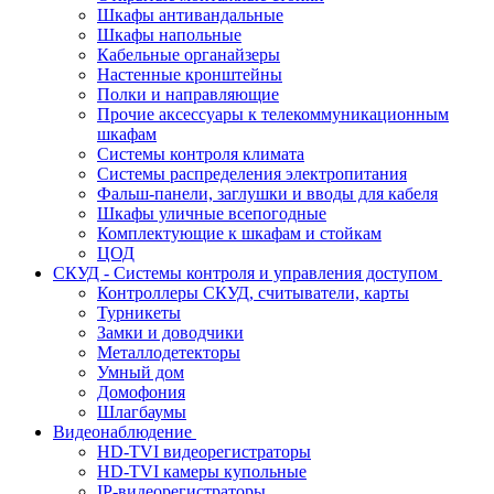
Шкафы антивандальные
Шкафы напольные
Кабельные органайзеры
Настенные кронштейны
Полки и направляющие
Прочие аксессуары к телекоммуникационным
шкафам
Системы контроля климата
Системы распределения электропитания
Фальш-панели, заглушки и вводы для кабеля
Шкафы уличные всепогодные
Комплектующие к шкафам и стойкам
ЦОД
СКУД - Системы контроля и управления доступом
Контроллеры СКУД, считыватели, карты
Турникеты
Замки и доводчики
Металлодетекторы
Умный дом
Домофония
Шлагбаумы
Видеонаблюдение
HD-TVI видеорегистраторы
HD-TVI камеры купольные
IP-видеорегистраторы