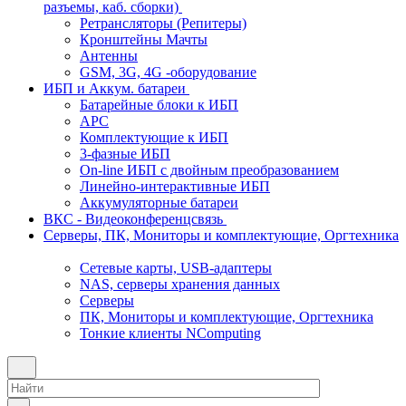
разъемы, каб. сборки)
Ретрансляторы (Репитеры)
Кронштейны Мачты
Антенны
GSM, 3G, 4G -оборудование
ИБП и Аккум. батареи
Батарейные блоки к ИБП
APC
Комплектующие к ИБП
3-фазные ИБП
On-line ИБП с двойным преобразованием
Линейно-интерактивные ИБП
Аккумуляторные батареи
ВКС - Видеоконференцсвязь
Серверы, ПК, Мониторы и комплектующие, Оргтехника
Сетевые карты, USB-адаптеры
NAS, серверы хранения данных
Серверы
ПК, Мониторы и комплектующие, Оргтехника
Тонкие клиенты NComputing