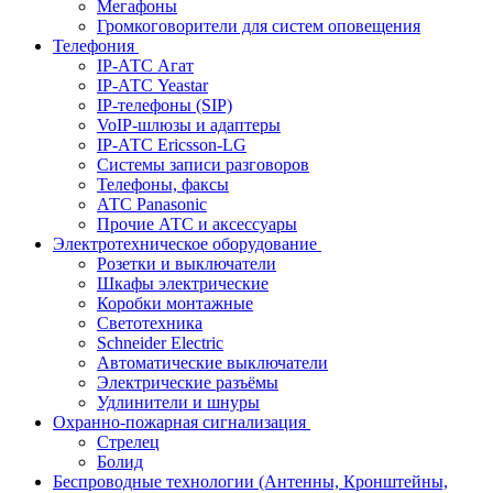
Мегафоны
Громкоговорители для систем оповещения
Телефония
IP-АТС Агат
IP-АТС Yeastar
IP-телефоны (SIP)
VoIP-шлюзы и адаптеры
IP-АТС Ericsson-LG
Системы записи разговоров
Телефоны, факсы
АТС Panasonic
Прочие АТС и аксессуары
Электротехническое оборудование
Розетки и выключатели
Шкафы электрические
Коробки монтажные
Светотехника
Schneider Electric
Автоматические выключатели
Электрические разъёмы
Удлинители и шнуры
Охранно-пожарная сигнализация
Стрелец
Болид
Беспроводные технологии (Антенны, Кронштейны,