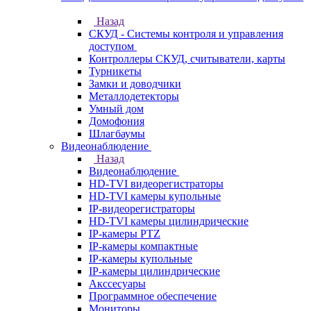
Назад
СКУД - Системы контроля и управления
доступом
Контроллеры СКУД, считыватели, карты
Турникеты
Замки и доводчики
Металлодетекторы
Умный дом
Домофония
Шлагбаумы
Видеонаблюдение
Назад
Видеонаблюдение
HD-TVI видеорегистраторы
HD-TVI камеры купольные
IP-видеорегистраторы
HD-TVI камеры цилиндрические
IP-камеры PTZ
IP-камеры компактные
IP-камеры купольные
IP-камеры цилиндрические
Акссесуары
Программное обеспечение
Мониторы