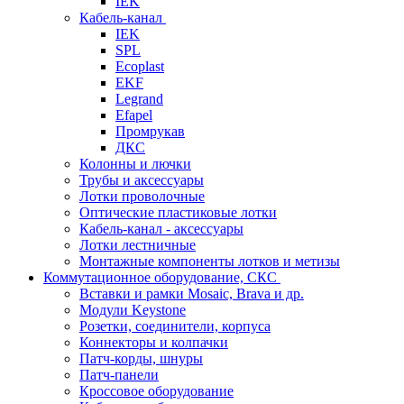
IEK
Кабель-канал
IEK
SPL
Ecoplast
EKF
Legrand
Efapel
Промрукав
ДКС
Колонны и лючки
Трубы и аксессуары
Лотки проволочные
Оптические пластиковые лотки
Кабель-канал - аксессуары
Лотки лестничные
Монтажные компоненты лотков и метизы
Коммутационное оборудование, СКС
Вставки и рамки Mosaic, Brava и др.
Модули Keystone
Розетки, соединители, корпуса
Коннекторы и колпачки
Патч-корды, шнуры
Патч-панели
Кроссовое оборудование