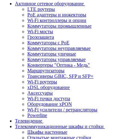
Активное сетевое оборудование
LTE роутеры
PoE адаптеры и инжекторы
Wi-Fi контроллеры и опции
Коммутаторы промышленные
Wi-Fi мосты
Грозозащита
Коммутаторы c PoE
Коммутаторы неуправляемые
Коммутаторы уличные
Коммутаторы управляемые
Конвертеры "Оптика - Медь"
Маршрутизаторы
Трансиверы GBIC, SFP и SFP+
Wi-Fi роутеры
xDSL оборудование
Аксессуары
Wi-Fi точки доступа
Оборудование хPON
Wi-Fi усилители / ретрансляторы
Powerline
Телевидение
Телекоммуникационные шкафы и стойки
Шкафы настенные
Открытые монтажные стойки