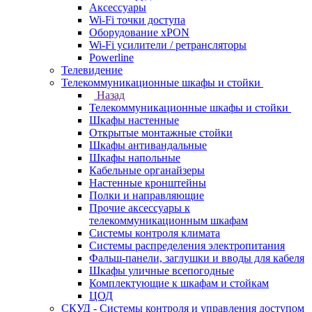
Аксессуары
Wi-Fi точки доступа
Оборудование хPON
Wi-Fi усилители / ретрансляторы
Powerline
Телевидение
Телекоммуникационные шкафы и стойки
Назад
Телекоммуникационные шкафы и стойки
Шкафы настенные
Открытые монтажные стойки
Шкафы антивандальные
Шкафы напольные
Кабельные органайзеры
Настенные кронштейны
Полки и направляющие
Прочие аксессуары к
телекоммуникационным шкафам
Системы контроля климата
Системы распределения электропитания
Фальш-панели, заглушки и вводы для кабеля
Шкафы уличные всепогодные
Комплектующие к шкафам и стойкам
ЦОД
СКУД - Системы контроля и управления доступом