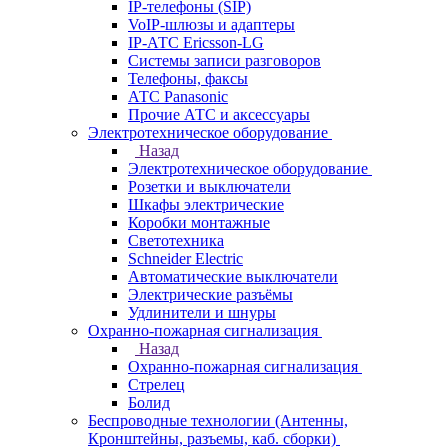
IP-телефоны (SIP)
VoIP-шлюзы и адаптеры
IP-АТС Ericsson-LG
Системы записи разговоров
Телефоны, факсы
АТС Panasonic
Прочие АТС и аксессуары
Электротехническое оборудование
Назад
Электротехническое оборудование
Розетки и выключатели
Шкафы электрические
Коробки монтажные
Светотехника
Schneider Electric
Автоматические выключатели
Электрические разъёмы
Удлинители и шнуры
Охранно-пожарная сигнализация
Назад
Охранно-пожарная сигнализация
Стрелец
Болид
Беспроводные технологии (Антенны,
Кронштейны, разъемы, каб. сборки)