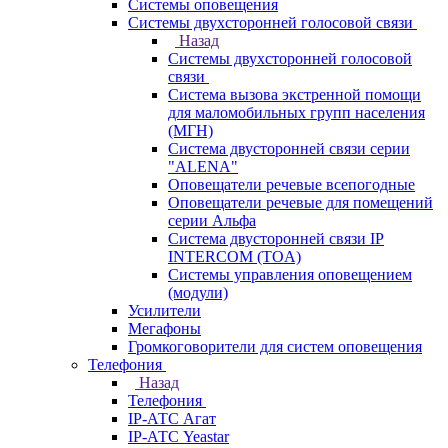
Системы оповещения
Системы двухсторонней голосовой связи
Назад
Системы двухсторонней голосовой
связи
Система вызова экстренной помощи
для маломобильных групп населения
(МГН)
Система двусторонней связи серии
"ALENA"
Оповещатели речевые всепогодные
Оповещатели речевые для помещений
серии Альфа
Система двусторонней связи IP
INTERCOM (TOA)
Системы управления оповещением
(модули)
Усилители
Мегафоны
Громкоговорители для систем оповещения
Телефония
Назад
Телефония
IP-АТС Агат
IP-АТС Yeastar