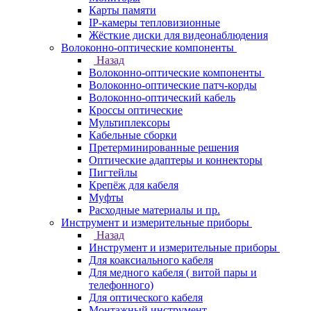
Карты памяти
IP-камеры тепловизионные
Жёсткие диски для видеонаблюдения
Волоконно-оптические компоненты
Назад
Волоконно-оптические компоненты
Волоконно-оптические патч-корды
Волоконно-оптический кабель
Кроссы оптические
Мультиплексоры
Кабельные сборки
Претерминированные решения
Оптические адаптеры и коннекторы
Пигтейлы
Крепёж для кабеля
Муфты
Расходные материалы и пр.
Инструмент и измерительные приборы
Назад
Инструмент и измерительные приборы
Для коаксиального кабеля
Для медного кабеля ( витой пары и
телефонного)
Для оптического кабеля
Монтажный инструмент