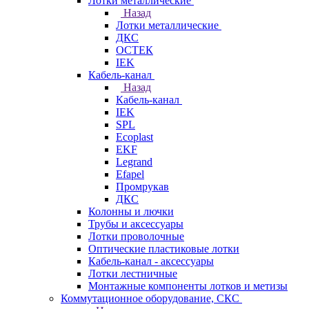
Лотки металлические
Назад
Лотки металлические
ДКС
ОСТЕК
IEK
Кабель-канал
Назад
Кабель-канал
IEK
SPL
Ecoplast
EKF
Legrand
Efapel
Промрукав
ДКС
Колонны и лючки
Трубы и аксессуары
Лотки проволочные
Оптические пластиковые лотки
Кабель-канал - аксессуары
Лотки лестничные
Монтажные компоненты лотков и метизы
Коммутационное оборудование, СКС