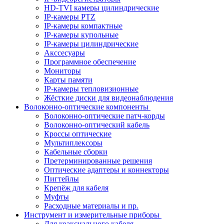
HD-TVI камеры цилиндрические
IP-камеры PTZ
IP-камеры компактные
IP-камеры купольные
IP-камеры цилиндрические
Акссесуары
Программное обеспечение
Мониторы
Карты памяти
IP-камеры тепловизионные
Жёсткие диски для видеонаблюдения
Волоконно-оптические компоненты
Волоконно-оптические патч-корды
Волоконно-оптический кабель
Кроссы оптические
Мультиплексоры
Кабельные сборки
Претерминированные решения
Оптические адаптеры и коннекторы
Пигтейлы
Крепёж для кабеля
Муфты
Расходные материалы и пр.
Инструмент и измерительные приборы
Для коаксиального кабеля