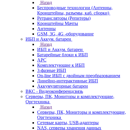
Назад
Беспроводные технологии (Антенны,
Кронштейны, разъемы, каб. сборки)
Ретрансляторы (Репитеры)
Кронштейны Мачты
Антенны
GSM, 3G, 4G -оборудование
ИБП и Аккум. батареи
Назад
ИБП и Аккум. батареи
Батарейные блоки к ИБП
APC
Комплектующие к ИБП
3-фазные ИБП
On-line ИБП с двойным преобразованием
Линейно-интерактивные ИБП
Аккумуляторные батареи
ВКС - Видеоконференцсвязь
Серверы, ПК, Мониторы и комплектующие,
Оргтехника
Назад
Серверы, ПК, Мониторы и комплектующие,
Оргтехника
Сетевые карты, USB-адаптеры
NAS, серверы хранения данных