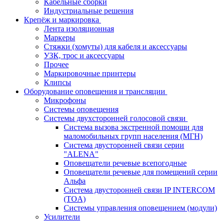
Кабельные сборки
Индустриальные решения
Крепёж и маркировка
Лента изоляционная
Маркеры
Стяжки (хомуты) для кабеля и аксессуары
УЗК, трос и аксессуары
Прочее
Маркировочные принтеры
Клипсы
Оборудование оповещения и трансляции
Микрофоны
Системы оповещения
Системы двухсторонней голосовой связи
Система вызова экстренной помощи для
маломобильных групп населения (МГН)
Система двусторонней связи серии
"ALENA"
Оповещатели речевые всепогодные
Оповещатели речевые для помещений серии
Альфа
Система двусторонней связи IP INTERCOM
(TOA)
Системы управления оповещением (модули)
Усилители