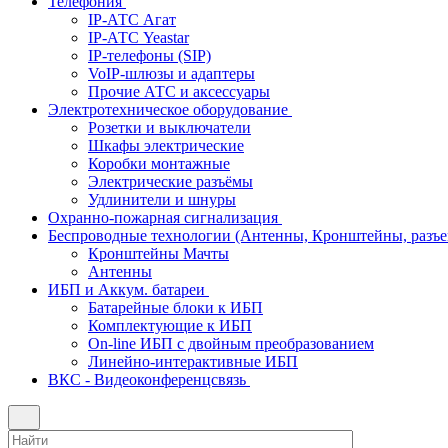
Телефония
IP-АТС Агат
IP-АТС Yeastar
IP-телефоны (SIP)
VoIP-шлюзы и адаптеры
Прочие АТС и аксессуары
Электротехническое оборудование
Розетки и выключатели
Шкафы электрические
Коробки монтажные
Электрические разъёмы
Удлинители и шнуры
Охранно-пожарная сигнализация
Беспроводные технологии (Антенны, Кронштейны, разъем
Кронштейны Мачты
Антенны
ИБП и Аккум. батареи
Батарейные блоки к ИБП
Комплектующие к ИБП
On-line ИБП с двойным преобразованием
Линейно-интерактивные ИБП
ВКС - Видеоконференцсвязь