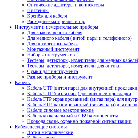
Оптические адаптеры и коннекторы
Пигтейлы
Крепёж для кабеля
Расходные материалы и пр.
Инструмент и измерительные приборы
Для коаксиального кабеля
Для медного кабеля ( витой пары и телефонного)
Для оптического кабеля
Монтажный инструмент
Наборы инструментов
Тестеры, детекторы, измерители для медных кабеле
Тестеры, детекторы, измерители для оптики
Сумки для инструмента
Разные приборы и инструмент
Кабель
Кабель UTP (витая пара) для внутренней прокладки
Кабель UTP (витая пара) для внешней прокладки
Кабель FTP экранированный (витая пара) для внут
Кабель FTP экранированный (витая пара) для внеш
Кабели силовые электрические
Кабель коаксиальный и СВЧ компоненнты
Провода связи, охранно-пожарной сигнализации
Кабеленесущие системы
Лотки металлические
Кабель-канал