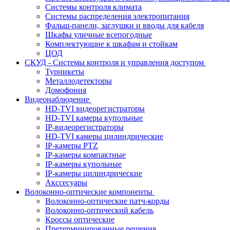
Системы контроля климата
Системы распределения электропитания
Фальш-панели, заглушки и вводы для кабеля
Шкафы уличные всепогодные
Комплектующие к шкафам и стойкам
ЦОД
СКУД - Системы контроля и управления доступом
Турникеты
Металлодетекторы
Домофония
Видеонаблюдение
HD-TVI видеорегистраторы
HD-TVI камеры купольные
IP-видеорегистраторы
HD-TVI камеры цилиндрические
IP-камеры PTZ
IP-камеры компактные
IP-камеры купольные
IP-камеры цилиндрические
Акссесуары
Волоконно-оптические компоненты
Волоконно-оптические патч-корды
Волоконно-оптический кабель
Кроссы оптические
Претерминированные решения