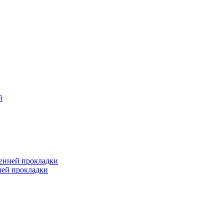
й
ренней прокладки
ней прокладки