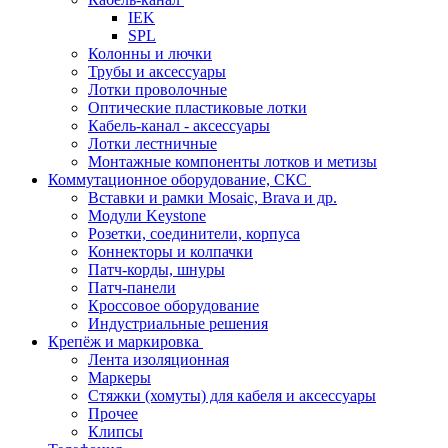
IEK
SPL
Колонны и лючки
Трубы и аксессуары
Лотки проволочные
Оптические пластиковые лотки
Кабель-канал - аксессуары
Лотки лестничные
Монтажные компоненты лотков и метизы
Коммутационное оборудование, СКС
Вставки и рамки Mosaic, Brava и др.
Модули Keystone
Розетки, соединители, корпуса
Коннекторы и колпачки
Патч-корды, шнуры
Патч-панели
Кроссовое оборудование
Индустриальные решения
Крепёж и маркировка
Лента изоляционная
Маркеры
Стяжки (хомуты) для кабеля и аксессуары
Прочее
Клипсы