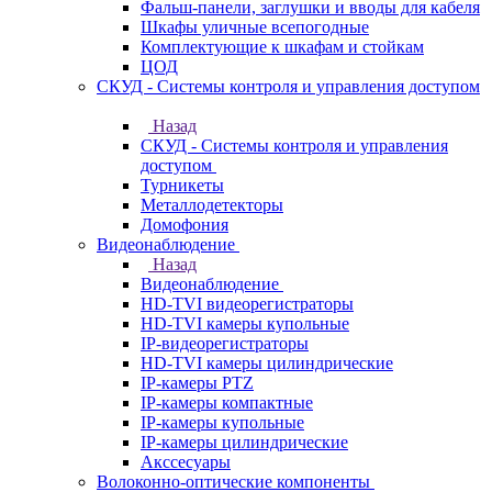
Фальш-панели, заглушки и вводы для кабеля
Шкафы уличные всепогодные
Комплектующие к шкафам и стойкам
ЦОД
СКУД - Системы контроля и управления доступом
Назад
СКУД - Системы контроля и управления
доступом
Турникеты
Металлодетекторы
Домофония
Видеонаблюдение
Назад
Видеонаблюдение
HD-TVI видеорегистраторы
HD-TVI камеры купольные
IP-видеорегистраторы
HD-TVI камеры цилиндрические
IP-камеры PTZ
IP-камеры компактные
IP-камеры купольные
IP-камеры цилиндрические
Акссесуары
Волоконно-оптические компоненты