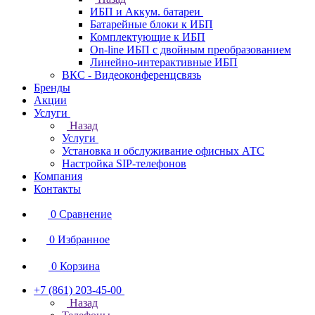
ИБП и Аккум. батареи
Батарейные блоки к ИБП
Комплектующие к ИБП
On-line ИБП с двойным преобразованием
Линейно-интерактивные ИБП
ВКС - Видеоконференцсвязь
Бренды
Акции
Услуги
Назад
Услуги
Установка и обслуживание офисных АТС
Настройка SIP-телефонов
Компания
Контакты
0
Сравнение
0
Избранное
0
Корзина
+7 (861) 203-45-00
Назад