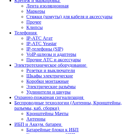
Крепёж и маркировка
Лента изоляционная
Маркеры
Стяжки (хомуты) для кабеля и аксессуары
Прочее
Клипсы
Телефония
IP-АТС Агат
IP-АТС Yeastar
IP-телефоны (SIP)
VoIP-шлюзы и адаптеры
Прочие АТС и аксессуары
Электротехническое оборудование
Розетки и выключатели
Шкафы электрические
Коробки монтажные
Электрические разъёмы
Удлинители и шнуры
Охранно-пожарная сигнализация
Беспроводные технологии (Антенны, Кронштейны,
разъемы, каб. сборки)
Кронштейны Мачты
Антенны
ИБП и Аккум. батареи
Батарейные блоки к ИБП