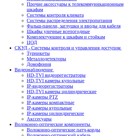
Прочие аксессуары к телекоммуникационным
шкафам
Системы контроля климата
Системы распределения электропитания
Фальш-панели, заглушки и вводы для кабеля
Шкафы уличные всепогодные
Комплектующие к шкафам и стойкам
ЦОД
СКУД - Системы контроля и управления доступом
Турникеты
Металлодетекторы
Домофония
Видеонаблюдение
HD-TVI видеорегистраторы
HD-TVI камеры купольные
IP-видеорегистраторы
HD-TVI камеры цилиндрические
IP-камеры PTZ
IP-камеры компактные
IP-камеры купольные
IP-камеры цилиндрические
Акссесуары
Волоконно-оптические компоненты
Волоконно-оптические патч-корды
Волоконно-оптический кабель