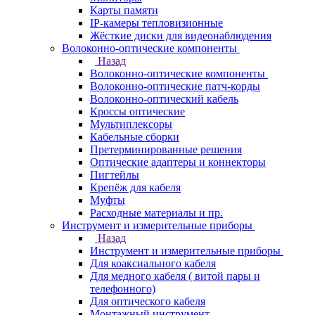
Карты памяти
IP-камеры тепловизионные
Жёсткие диски для видеонаблюдения
Волоконно-оптические компоненты
Назад
Волоконно-оптические компоненты
Волоконно-оптические патч-корды
Волоконно-оптический кабель
Кроссы оптические
Мультиплексоры
Кабельные сборки
Претерминированные решения
Оптические адаптеры и коннекторы
Пигтейлы
Крепёж для кабеля
Муфты
Расходные материалы и пр.
Инструмент и измерительные приборы
Назад
Инструмент и измерительные приборы
Для коаксиального кабеля
Для медного кабеля ( витой пары и
телефонного)
Для оптического кабеля
Монтажный инструмент