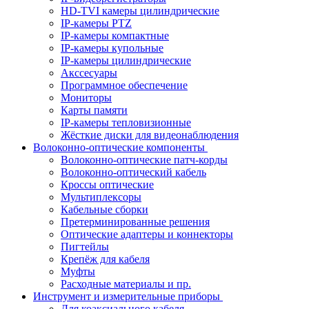
HD-TVI камеры цилиндрические
IP-камеры PTZ
IP-камеры компактные
IP-камеры купольные
IP-камеры цилиндрические
Акссесуары
Программное обеспечение
Мониторы
Карты памяти
IP-камеры тепловизионные
Жёсткие диски для видеонаблюдения
Волоконно-оптические компоненты
Волоконно-оптические патч-корды
Волоконно-оптический кабель
Кроссы оптические
Мультиплексоры
Кабельные сборки
Претерминированные решения
Оптические адаптеры и коннекторы
Пигтейлы
Крепёж для кабеля
Муфты
Расходные материалы и пр.
Инструмент и измерительные приборы
Для коаксиального кабеля