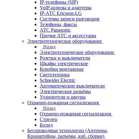
IP-телефоны (SIP)
VoIP-шлюзы и адаптеры
IP-АТС Ericsson-LG
Системы записи разговоров
Телефоны, факсы
АТС Panasonic
Прочие АТС и аксессуары
Электротехническое оборудование
Назад
Электротехническое оборудование
Розетки и выключатели
Шкафы электрические
Коробки монтажные
Светотехника
Schneider Electric
Автоматические выключатели
Электрические разъёмы
Удлинители и шнуры
Охранно-пожарная сигнализация
Назад
Охранно-пожарная сигнализация
Стрелец
Болид
Беспроводные технологии (Антенны,
Кронштейны, разъемы, каб. сборки)