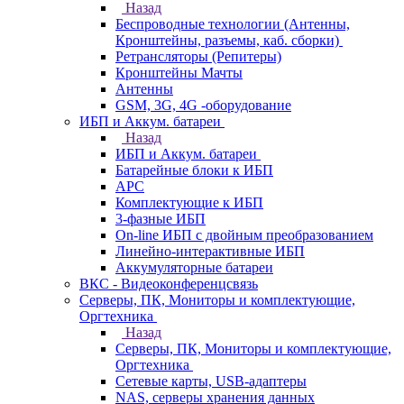
Назад
Беспроводные технологии (Антенны,
Кронштейны, разъемы, каб. сборки)
Ретрансляторы (Репитеры)
Кронштейны Мачты
Антенны
GSM, 3G, 4G -оборудование
ИБП и Аккум. батареи
Назад
ИБП и Аккум. батареи
Батарейные блоки к ИБП
APC
Комплектующие к ИБП
3-фазные ИБП
On-line ИБП с двойным преобразованием
Линейно-интерактивные ИБП
Аккумуляторные батареи
ВКС - Видеоконференцсвязь
Серверы, ПК, Мониторы и комплектующие,
Оргтехника
Назад
Серверы, ПК, Мониторы и комплектующие,
Оргтехника
Сетевые карты, USB-адаптеры
NAS, серверы хранения данных