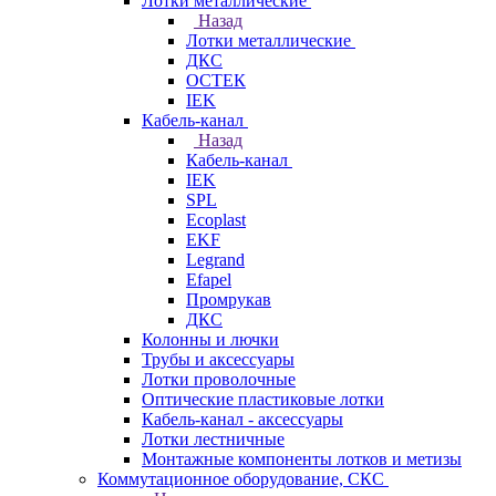
Лотки металлические
Назад
Лотки металлические
ДКС
ОСТЕК
IEK
Кабель-канал
Назад
Кабель-канал
IEK
SPL
Ecoplast
EKF
Legrand
Efapel
Промрукав
ДКС
Колонны и лючки
Трубы и аксессуары
Лотки проволочные
Оптические пластиковые лотки
Кабель-канал - аксессуары
Лотки лестничные
Монтажные компоненты лотков и метизы
Коммутационное оборудование, СКС