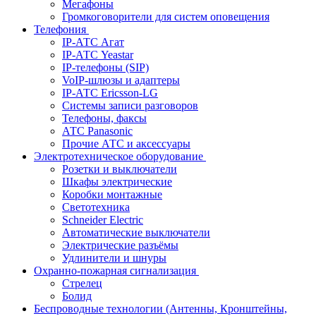
Мегафоны
Громкоговорители для систем оповещения
Телефония
IP-АТС Агат
IP-АТС Yeastar
IP-телефоны (SIP)
VoIP-шлюзы и адаптеры
IP-АТС Ericsson-LG
Системы записи разговоров
Телефоны, факсы
АТС Panasonic
Прочие АТС и аксессуары
Электротехническое оборудование
Розетки и выключатели
Шкафы электрические
Коробки монтажные
Светотехника
Schneider Electric
Автоматические выключатели
Электрические разъёмы
Удлинители и шнуры
Охранно-пожарная сигнализация
Стрелец
Болид
Беспроводные технологии (Антенны, Кронштейны,