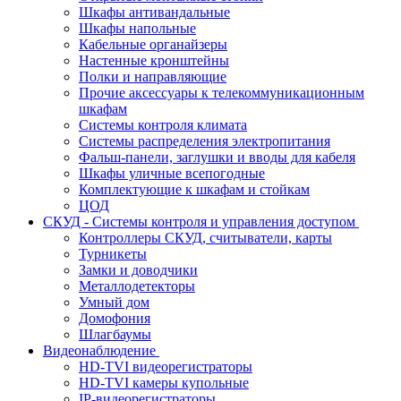
Шкафы антивандальные
Шкафы напольные
Кабельные органайзеры
Настенные кронштейны
Полки и направляющие
Прочие аксессуары к телекоммуникационным
шкафам
Системы контроля климата
Системы распределения электропитания
Фальш-панели, заглушки и вводы для кабеля
Шкафы уличные всепогодные
Комплектующие к шкафам и стойкам
ЦОД
СКУД - Системы контроля и управления доступом
Контроллеры СКУД, считыватели, карты
Турникеты
Замки и доводчики
Металлодетекторы
Умный дом
Домофония
Шлагбаумы
Видеонаблюдение
HD-TVI видеорегистраторы
HD-TVI камеры купольные
IP-видеорегистраторы