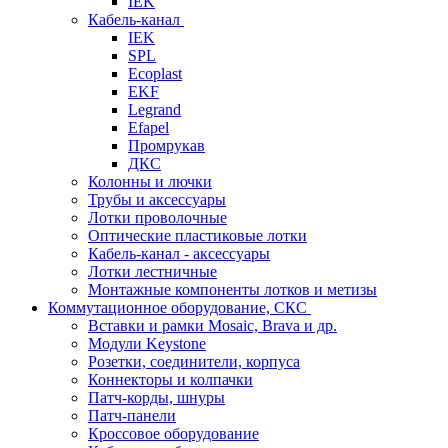
IEK
Кабель-канал
IEK
SPL
Ecoplast
EKF
Legrand
Efapel
Промрукав
ДКС
Колонны и лючки
Трубы и аксессуары
Лотки проволочные
Оптические пластиковые лотки
Кабель-канал - аксессуары
Лотки лестничные
Монтажные компоненты лотков и метизы
Коммутационное оборудование, СКС
Вставки и рамки Mosaic, Brava и др.
Модули Keystone
Розетки, соединители, корпуса
Коннекторы и колпачки
Патч-корды, шнуры
Патч-панели
Кроссовое оборудование