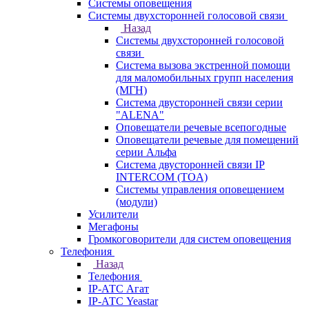
Системы оповещения
Системы двухсторонней голосовой связи
Назад
Системы двухсторонней голосовой
связи
Система вызова экстренной помощи
для маломобильных групп населения
(МГН)
Система двусторонней связи серии
"ALENA"
Оповещатели речевые всепогодные
Оповещатели речевые для помещений
серии Альфа
Система двусторонней связи IP
INTERCOM (TOA)
Системы управления оповещением
(модули)
Усилители
Мегафоны
Громкоговорители для систем оповещения
Телефония
Назад
Телефония
IP-АТС Агат
IP-АТС Yeastar