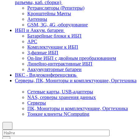
разъемы, каб. сборки)
Ретрансляторы (Репитеры)
Кронштейны Мачты
Антенны
GSM, 3G, 4G -оборудование
ИБП и Аккум. батареи
Батарейные блоки к ИБП
APC
Комплектующие к ИБП
3-фазные ИБП
On-line ИБП с двойным преобразованием
Линейно-интерактивные ИБП
Аккумуляторные батареи
ВКС - Видеоконференцсвязь
Серверы, ПК, Мониторы и комплектующие, Оргтехника
Сетевые карты, USB-адаптеры
NAS, серверы хранения данных
Серверы
ПК, Мониторы и комплектующие, Оргтехника
Тонкие клиенты NComputing