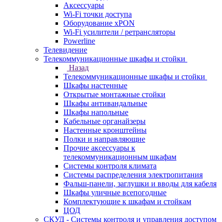
Аксессуары
Wi-Fi точки доступа
Оборудование хPON
Wi-Fi усилители / ретрансляторы
Powerline
Телевидение
Телекоммуникационные шкафы и стойки
Назад
Телекоммуникационные шкафы и стойки
Шкафы настенные
Открытые монтажные стойки
Шкафы антивандальные
Шкафы напольные
Кабельные органайзеры
Настенные кронштейны
Полки и направляющие
Прочие аксессуары к
телекоммуникационным шкафам
Системы контроля климата
Системы распределения электропитания
Фальш-панели, заглушки и вводы для кабеля
Шкафы уличные всепогодные
Комплектующие к шкафам и стойкам
ЦОД
СКУД - Системы контроля и управления доступом