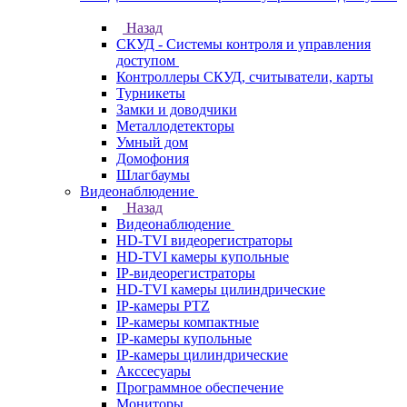
Назад
СКУД - Системы контроля и управления
доступом
Контроллеры СКУД, считыватели, карты
Турникеты
Замки и доводчики
Металлодетекторы
Умный дом
Домофония
Шлагбаумы
Видеонаблюдение
Назад
Видеонаблюдение
HD-TVI видеорегистраторы
HD-TVI камеры купольные
IP-видеорегистраторы
HD-TVI камеры цилиндрические
IP-камеры PTZ
IP-камеры компактные
IP-камеры купольные
IP-камеры цилиндрические
Акссесуары
Программное обеспечение
Мониторы