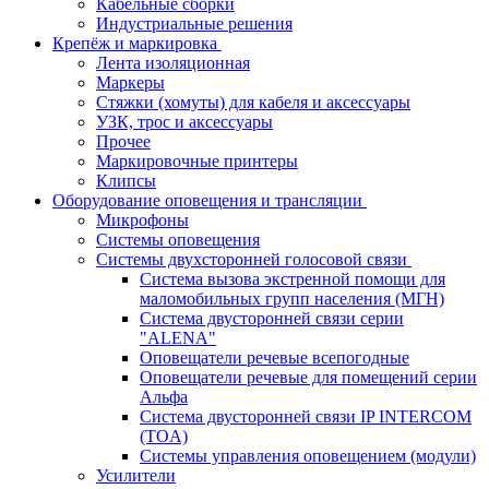
Кабельные сборки
Индустриальные решения
Крепёж и маркировка
Лента изоляционная
Маркеры
Стяжки (хомуты) для кабеля и аксессуары
УЗК, трос и аксессуары
Прочее
Маркировочные принтеры
Клипсы
Оборудование оповещения и трансляции
Микрофоны
Системы оповещения
Системы двухсторонней голосовой связи
Система вызова экстренной помощи для
маломобильных групп населения (МГН)
Система двусторонней связи серии
"ALENA"
Оповещатели речевые всепогодные
Оповещатели речевые для помещений серии
Альфа
Система двусторонней связи IP INTERCOM
(TOA)
Системы управления оповещением (модули)
Усилители