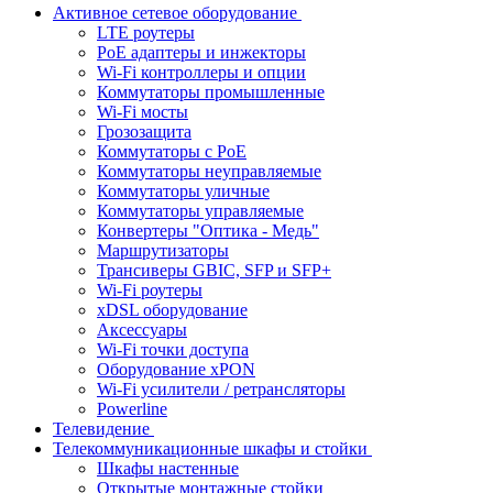
Активное сетевое оборудование
LTE роутеры
PoE адаптеры и инжекторы
Wi-Fi контроллеры и опции
Коммутаторы промышленные
Wi-Fi мосты
Грозозащита
Коммутаторы c PoE
Коммутаторы неуправляемые
Коммутаторы уличные
Коммутаторы управляемые
Конвертеры "Оптика - Медь"
Маршрутизаторы
Трансиверы GBIC, SFP и SFP+
Wi-Fi роутеры
xDSL оборудование
Аксессуары
Wi-Fi точки доступа
Оборудование хPON
Wi-Fi усилители / ретрансляторы
Powerline
Телевидение
Телекоммуникационные шкафы и стойки
Шкафы настенные
Открытые монтажные стойки