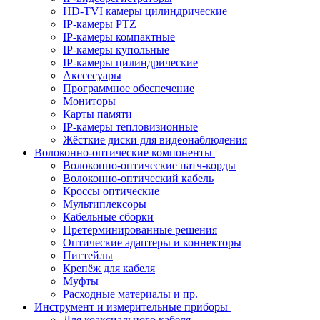
HD-TVI камеры цилиндрические
IP-камеры PTZ
IP-камеры компактные
IP-камеры купольные
IP-камеры цилиндрические
Акссесуары
Программное обеспечение
Мониторы
Карты памяти
IP-камеры тепловизионные
Жёсткие диски для видеонаблюдения
Волоконно-оптические компоненты
Волоконно-оптические патч-корды
Волоконно-оптический кабель
Кроссы оптические
Мультиплексоры
Кабельные сборки
Претерминированные решения
Оптические адаптеры и коннекторы
Пигтейлы
Крепёж для кабеля
Муфты
Расходные материалы и пр.
Инструмент и измерительные приборы
Для коаксиального кабеля