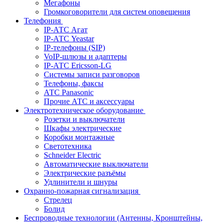
Мегафоны
Громкоговорители для систем оповещения
Телефония
IP-АТС Агат
IP-АТС Yeastar
IP-телефоны (SIP)
VoIP-шлюзы и адаптеры
IP-АТС Ericsson-LG
Системы записи разговоров
Телефоны, факсы
АТС Panasonic
Прочие АТС и аксессуары
Электротехническое оборудование
Розетки и выключатели
Шкафы электрические
Коробки монтажные
Светотехника
Schneider Electric
Автоматические выключатели
Электрические разъёмы
Удлинители и шнуры
Охранно-пожарная сигнализация
Стрелец
Болид
Беспроводные технологии (Антенны, Кронштейны,