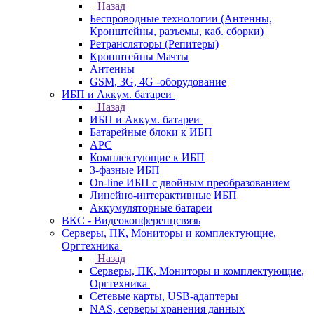
Назад
Беспроводные технологии (Антенны,
Кронштейны, разъемы, каб. сборки)
Ретрансляторы (Репитеры)
Кронштейны Мачты
Антенны
GSM, 3G, 4G -оборудование
ИБП и Аккум. батареи
Назад
ИБП и Аккум. батареи
Батарейные блоки к ИБП
APC
Комплектующие к ИБП
3-фазные ИБП
On-line ИБП с двойным преобразованием
Линейно-интерактивные ИБП
Аккумуляторные батареи
ВКС - Видеоконференцсвязь
Серверы, ПК, Мониторы и комплектующие,
Оргтехника
Назад
Серверы, ПК, Мониторы и комплектующие,
Оргтехника
Сетевые карты, USB-адаптеры
NAS, серверы хранения данных