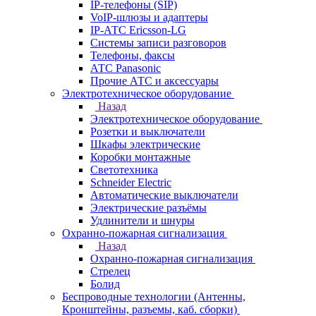
IP-телефоны (SIP)
VoIP-шлюзы и адаптеры
IP-АТС Ericsson-LG
Системы записи разговоров
Телефоны, факсы
АТС Panasonic
Прочие АТС и аксессуары
Электротехническое оборудование
Назад
Электротехническое оборудование
Розетки и выключатели
Шкафы электрические
Коробки монтажные
Светотехника
Schneider Electric
Автоматические выключатели
Электрические разъёмы
Удлинители и шнуры
Охранно-пожарная сигнализация
Назад
Охранно-пожарная сигнализация
Стрелец
Болид
Беспроводные технологии (Антенны,
Кронштейны, разъемы, каб. сборки)