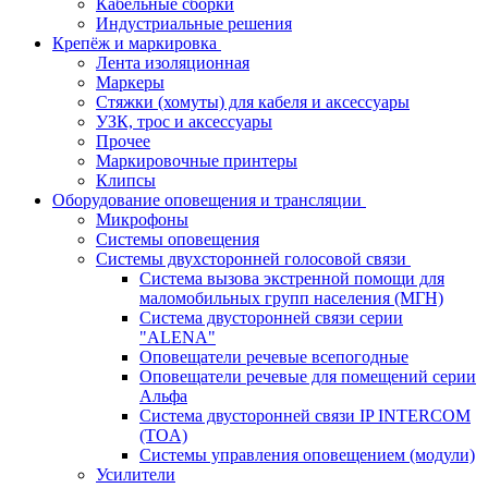
Кабельные сборки
Индустриальные решения
Крепёж и маркировка
Лента изоляционная
Маркеры
Стяжки (хомуты) для кабеля и аксессуары
УЗК, трос и аксессуары
Прочее
Маркировочные принтеры
Клипсы
Оборудование оповещения и трансляции
Микрофоны
Системы оповещения
Системы двухсторонней голосовой связи
Система вызова экстренной помощи для
маломобильных групп населения (МГН)
Система двусторонней связи серии
"ALENA"
Оповещатели речевые всепогодные
Оповещатели речевые для помещений серии
Альфа
Система двусторонней связи IP INTERCOM
(TOA)
Системы управления оповещением (модули)
Усилители