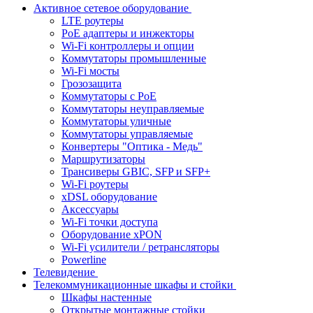
Активное сетевое оборудование
LTE роутеры
PoE адаптеры и инжекторы
Wi-Fi контроллеры и опции
Коммутаторы промышленные
Wi-Fi мосты
Грозозащита
Коммутаторы c PoE
Коммутаторы неуправляемые
Коммутаторы уличные
Коммутаторы управляемые
Конвертеры "Оптика - Медь"
Маршрутизаторы
Трансиверы GBIC, SFP и SFP+
Wi-Fi роутеры
xDSL оборудование
Аксессуары
Wi-Fi точки доступа
Оборудование хPON
Wi-Fi усилители / ретрансляторы
Powerline
Телевидение
Телекоммуникационные шкафы и стойки
Шкафы настенные
Открытые монтажные стойки