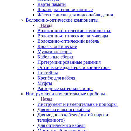
Карты памяти
IP-камеры тепловизионные
Жёсткие диски для видеонаблюдения
Волоконно-оптические компоненты
Назад
Волоконно-оптические компоненты
Волоконно-оптические патч-корды
Волоконно-оптический кабель
Кроссы оптические
Мультиплексоры
Кабельные сборки
Претерминированные решения
Оптические адаптеры и коннекторы
Пигтейлы
Крепёж для кабеля
Муфты
Расходные материалы и пр.
Инструмент и измерительные приборы
Назад
Инструмент и измерительные приборы
Для коаксиального кабеля
Для медного кабеля ( витой пары и
телефонного)
Для оптического кабеля
Монтажный инструмент