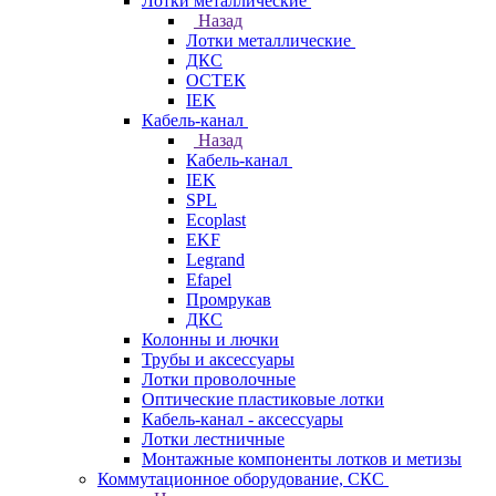
Лотки металлические
Назад
Лотки металлические
ДКС
ОСТЕК
IEK
Кабель-канал
Назад
Кабель-канал
IEK
SPL
Ecoplast
EKF
Legrand
Efapel
Промрукав
ДКС
Колонны и лючки
Трубы и аксессуары
Лотки проволочные
Оптические пластиковые лотки
Кабель-канал - аксессуары
Лотки лестничные
Монтажные компоненты лотков и метизы
Коммутационное оборудование, СКС