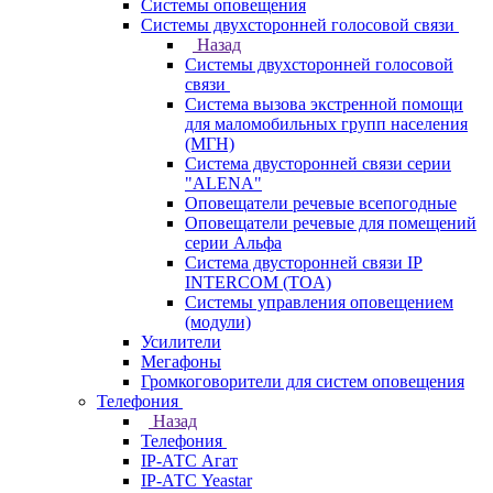
Системы оповещения
Системы двухсторонней голосовой связи
Назад
Системы двухсторонней голосовой
связи
Система вызова экстренной помощи
для маломобильных групп населения
(МГН)
Система двусторонней связи серии
"ALENA"
Оповещатели речевые всепогодные
Оповещатели речевые для помещений
серии Альфа
Система двусторонней связи IP
INTERCOM (TOA)
Системы управления оповещением
(модули)
Усилители
Мегафоны
Громкоговорители для систем оповещения
Телефония
Назад
Телефония
IP-АТС Агат
IP-АТС Yeastar