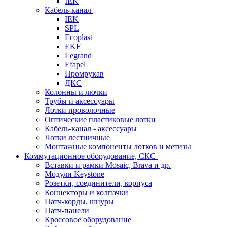
IEK
Кабель-канал
IEK
SPL
Ecoplast
EKF
Legrand
Efapel
Промрукав
ДКС
Колонны и лючки
Трубы и аксессуары
Лотки проволочные
Оптические пластиковые лотки
Кабель-канал - аксессуары
Лотки лестничные
Монтажные компоненты лотков и метизы
Коммутационное оборудование, СКС
Вставки и рамки Mosaic, Brava и др.
Модули Keystone
Розетки, соединители, корпуса
Коннекторы и колпачки
Патч-корды, шнуры
Патч-панели
Кроссовое оборудование