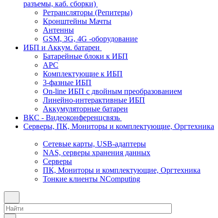
разъемы, каб. сборки)
Ретрансляторы (Репитеры)
Кронштейны Мачты
Антенны
GSM, 3G, 4G -оборудование
ИБП и Аккум. батареи
Батарейные блоки к ИБП
APC
Комплектующие к ИБП
3-фазные ИБП
On-line ИБП с двойным преобразованием
Линейно-интерактивные ИБП
Аккумуляторные батареи
ВКС - Видеоконференцсвязь
Серверы, ПК, Мониторы и комплектующие, Оргтехника
Сетевые карты, USB-адаптеры
NAS, серверы хранения данных
Серверы
ПК, Мониторы и комплектующие, Оргтехника
Тонкие клиенты NComputing