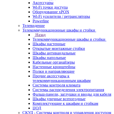
Аксессуары
Wi-Fi точки доступа
Оборудование хPON
Wi-Fi усилители / ретрансляторы
Powerline
Телевидение
Телекоммуникационные шкафы и стойки
Назад
Телекоммуникационные шкафы и стойки
Шкафы настенные
Открытые монтажные стойки
Шкафы антивандальные
Шкафы напольные
Кабельные органайзеры
Настенные кронштейны
Полки и направляющие
Прочие аксессуары к
телекоммуникационным шкафам
Системы контроля климата
Системы распределения электропитания
Фальш-панели, заглушки и вводы для кабеля
Шкафы уличные всепогодные
Комплектующие к шкафам и стойкам
ЦОД
СКУД - Системы контроля и управления доступом