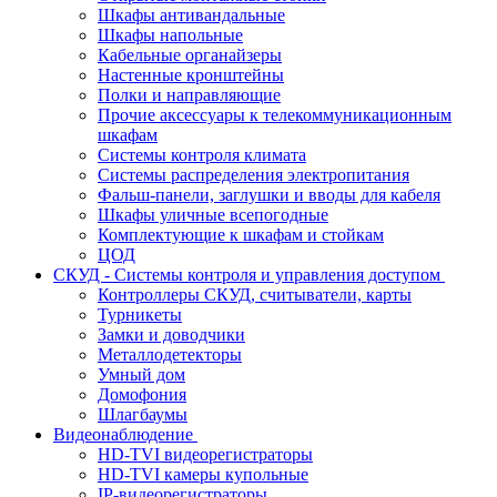
Шкафы антивандальные
Шкафы напольные
Кабельные органайзеры
Настенные кронштейны
Полки и направляющие
Прочие аксессуары к телекоммуникационным
шкафам
Системы контроля климата
Системы распределения электропитания
Фальш-панели, заглушки и вводы для кабеля
Шкафы уличные всепогодные
Комплектующие к шкафам и стойкам
ЦОД
СКУД - Системы контроля и управления доступом
Контроллеры СКУД, считыватели, карты
Турникеты
Замки и доводчики
Металлодетекторы
Умный дом
Домофония
Шлагбаумы
Видеонаблюдение
HD-TVI видеорегистраторы
HD-TVI камеры купольные
IP-видеорегистраторы