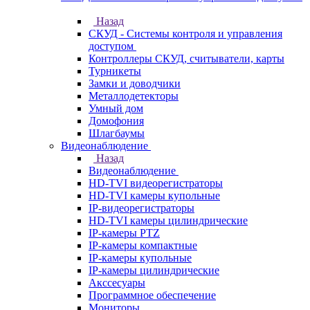
Назад
СКУД - Системы контроля и управления
доступом
Контроллеры СКУД, считыватели, карты
Турникеты
Замки и доводчики
Металлодетекторы
Умный дом
Домофония
Шлагбаумы
Видеонаблюдение
Назад
Видеонаблюдение
HD-TVI видеорегистраторы
HD-TVI камеры купольные
IP-видеорегистраторы
HD-TVI камеры цилиндрические
IP-камеры PTZ
IP-камеры компактные
IP-камеры купольные
IP-камеры цилиндрические
Акссесуары
Программное обеспечение
Мониторы