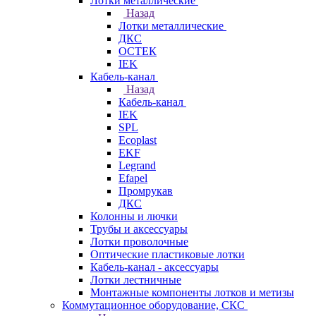
Лотки металлические
Назад
Лотки металлические
ДКС
ОСТЕК
IEK
Кабель-канал
Назад
Кабель-канал
IEK
SPL
Ecoplast
EKF
Legrand
Efapel
Промрукав
ДКС
Колонны и лючки
Трубы и аксессуары
Лотки проволочные
Оптические пластиковые лотки
Кабель-канал - аксессуары
Лотки лестничные
Монтажные компоненты лотков и метизы
Коммутационное оборудование, СКС