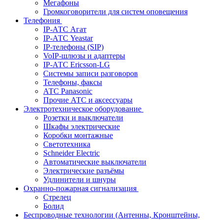
Мегафоны
Громкоговорители для систем оповещения
Телефония
IP-АТС Агат
IP-АТС Yeastar
IP-телефоны (SIP)
VoIP-шлюзы и адаптеры
IP-АТС Ericsson-LG
Системы записи разговоров
Телефоны, факсы
АТС Panasonic
Прочие АТС и аксессуары
Электротехническое оборудование
Розетки и выключатели
Шкафы электрические
Коробки монтажные
Светотехника
Schneider Electric
Автоматические выключатели
Электрические разъёмы
Удлинители и шнуры
Охранно-пожарная сигнализация
Стрелец
Болид
Беспроводные технологии (Антенны, Кронштейны,