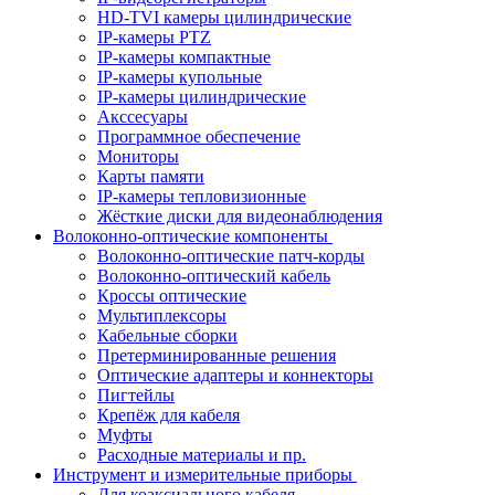
HD-TVI камеры цилиндрические
IP-камеры PTZ
IP-камеры компактные
IP-камеры купольные
IP-камеры цилиндрические
Акссесуары
Программное обеспечение
Мониторы
Карты памяти
IP-камеры тепловизионные
Жёсткие диски для видеонаблюдения
Волоконно-оптические компоненты
Волоконно-оптические патч-корды
Волоконно-оптический кабель
Кроссы оптические
Мультиплексоры
Кабельные сборки
Претерминированные решения
Оптические адаптеры и коннекторы
Пигтейлы
Крепёж для кабеля
Муфты
Расходные материалы и пр.
Инструмент и измерительные приборы
Для коаксиального кабеля