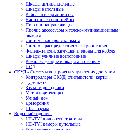
Шкафы антивандальные
Шкафы напольные
Кабельные органайзеры
Настенные кронштейны
Полки и направляющие
Прочие аксессуары к телекоммуникационным
шкафам
Системы контроля климата
Системы распределения электропитания
Фальш-панели, заглушки и вводы для кабеля
Шкафы уличные всепогодные
Комплектующие к шкафам и стойкам
ЦОД
СКУД - Системы контроля и управления доступом
Контроллеры СКУД, считыватели, карты
Турникеты
Замки и доводчики
Металлодетекторы
Умный дом
Домофония
Шлагбаумы
Видеонаблюдение
HD-TVI видеорегистраторы
HD-TVI камеры купольные
IP-видеорегистраторы