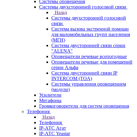
Системы оповещения
Системы двухсторонней голосовой связи
Назад
Системы двухсторонней голосовой
связи
Система вызова экстренной помощи
для маломобильных групп населения
(МГН)
Система двусторонней связи серии
"ALENA"
Оповещатели речевые всепогодные
Оповещатели речевые для помещений
серии Альфа
Система двусторонней связи IP
INTERCOM (TOA)
Системы управления оповещением
(модули)
Усилители
Мегафоны
Громкоговорители для систем оповещения
Телефония
Назад
Телефония
IP-АТС Агат
IP-АТС Yeastar