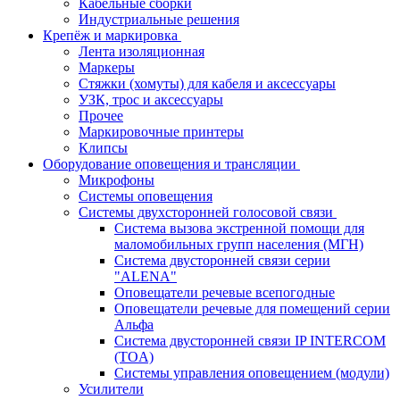
Кабельные сборки
Индустриальные решения
Крепёж и маркировка
Лента изоляционная
Маркеры
Стяжки (хомуты) для кабеля и аксессуары
УЗК, трос и аксессуары
Прочее
Маркировочные принтеры
Клипсы
Оборудование оповещения и трансляции
Микрофоны
Системы оповещения
Системы двухсторонней голосовой связи
Система вызова экстренной помощи для
маломобильных групп населения (МГН)
Система двусторонней связи серии
"ALENA"
Оповещатели речевые всепогодные
Оповещатели речевые для помещений серии
Альфа
Система двусторонней связи IP INTERCOM
(TOA)
Системы управления оповещением (модули)
Усилители