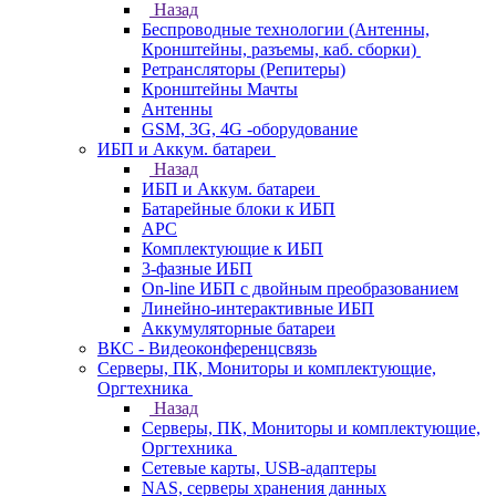
Назад
Беспроводные технологии (Антенны,
Кронштейны, разъемы, каб. сборки)
Ретрансляторы (Репитеры)
Кронштейны Мачты
Антенны
GSM, 3G, 4G -оборудование
ИБП и Аккум. батареи
Назад
ИБП и Аккум. батареи
Батарейные блоки к ИБП
APC
Комплектующие к ИБП
3-фазные ИБП
On-line ИБП с двойным преобразованием
Линейно-интерактивные ИБП
Аккумуляторные батареи
ВКС - Видеоконференцсвязь
Серверы, ПК, Мониторы и комплектующие,
Оргтехника
Назад
Серверы, ПК, Мониторы и комплектующие,
Оргтехника
Сетевые карты, USB-адаптеры
NAS, серверы хранения данных