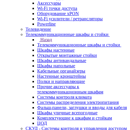
Аксессуары
Wi-Fi точки доступа
Оборудование хPON
Wi-Fi усилители / ретрансляторы
Powerline
Телевидение
Телекоммуникационные шкафы и стойки
Назад
Телекоммуникационные шкафы и стойки
Шкафы настенные
Открытые монтажные стойки
Шкафы антивандальные
Шкафы напольные
Кабельные органайзеры
Настенные кронштейны
Полки и направляющие
Прочие аксессуары к
телекоммуникационным шкафам
Системы контроля климата
Системы распределения электропитания
Фальш-панели, заглушки и вводы для кабеля
Шкафы уличные всепогодные
Комплектующие к шкафам и стойкам
ЦОД
СКУД - Системы контроля и управления доступом