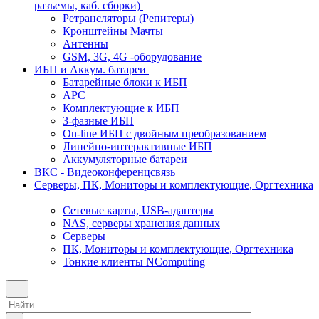
разъемы, каб. сборки)
Ретрансляторы (Репитеры)
Кронштейны Мачты
Антенны
GSM, 3G, 4G -оборудование
ИБП и Аккум. батареи
Батарейные блоки к ИБП
APC
Комплектующие к ИБП
3-фазные ИБП
On-line ИБП с двойным преобразованием
Линейно-интерактивные ИБП
Аккумуляторные батареи
ВКС - Видеоконференцсвязь
Серверы, ПК, Мониторы и комплектующие, Оргтехника
Сетевые карты, USB-адаптеры
NAS, серверы хранения данных
Серверы
ПК, Мониторы и комплектующие, Оргтехника
Тонкие клиенты NComputing