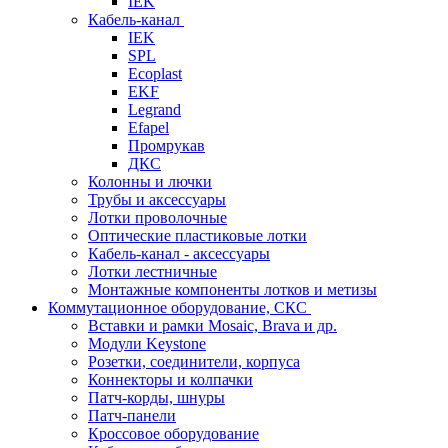
IEK
Кабель-канал
IEK
SPL
Ecoplast
EKF
Legrand
Efapel
Промрукав
ДКС
Колонны и лючки
Трубы и аксессуары
Лотки проволочные
Оптические пластиковые лотки
Кабель-канал - аксессуары
Лотки лестничные
Монтажные компоненты лотков и метизы
Коммутационное оборудование, СКС
Вставки и рамки Mosaic, Brava и др.
Модули Keystone
Розетки, соединители, корпуса
Коннекторы и колпачки
Патч-корды, шнуры
Патч-панели
Кроссовое оборудование