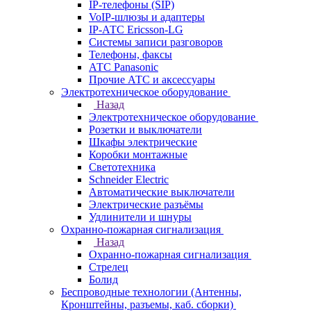
IP-телефоны (SIP)
VoIP-шлюзы и адаптеры
IP-АТС Ericsson-LG
Системы записи разговоров
Телефоны, факсы
АТС Panasonic
Прочие АТС и аксессуары
Электротехническое оборудование
Назад
Электротехническое оборудование
Розетки и выключатели
Шкафы электрические
Коробки монтажные
Светотехника
Schneider Electric
Автоматические выключатели
Электрические разъёмы
Удлинители и шнуры
Охранно-пожарная сигнализация
Назад
Охранно-пожарная сигнализация
Стрелец
Болид
Беспроводные технологии (Антенны,
Кронштейны, разъемы, каб. сборки)