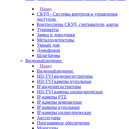
Назад
СКУД - Системы контроля и управления
доступом
Контроллеры СКУД, считыватели, карты
Турникеты
Замки и доводчики
Металлодетекторы
Умный дом
Домофония
Шлагбаумы
Видеонаблюдение
Назад
Видеонаблюдение
HD-TVI видеорегистраторы
HD-TVI камеры купольные
IP-видеорегистраторы
HD-TVI камеры цилиндрические
IP-камеры PTZ
IP-камеры компактные
IP-камеры купольные
IP-камеры цилиндрические
Акссесуары
Программное обеспечение
Мониторы