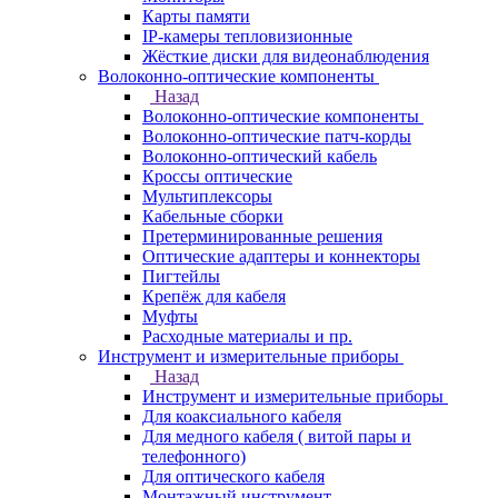
Карты памяти
IP-камеры тепловизионные
Жёсткие диски для видеонаблюдения
Волоконно-оптические компоненты
Назад
Волоконно-оптические компоненты
Волоконно-оптические патч-корды
Волоконно-оптический кабель
Кроссы оптические
Мультиплексоры
Кабельные сборки
Претерминированные решения
Оптические адаптеры и коннекторы
Пигтейлы
Крепёж для кабеля
Муфты
Расходные материалы и пр.
Инструмент и измерительные приборы
Назад
Инструмент и измерительные приборы
Для коаксиального кабеля
Для медного кабеля ( витой пары и
телефонного)
Для оптического кабеля
Монтажный инструмент