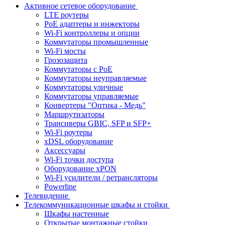
Активное сетевое оборудование
LTE роутеры
PoE адаптеры и инжекторы
Wi-Fi контроллеры и опции
Коммутаторы промышленные
Wi-Fi мосты
Грозозащита
Коммутаторы c PoE
Коммутаторы неуправляемые
Коммутаторы уличные
Коммутаторы управляемые
Конвертеры "Оптика - Медь"
Маршрутизаторы
Трансиверы GBIC, SFP и SFP+
Wi-Fi роутеры
xDSL оборудование
Аксессуары
Wi-Fi точки доступа
Оборудование хPON
Wi-Fi усилители / ретрансляторы
Powerline
Телевидение
Телекоммуникационные шкафы и стойки
Шкафы настенные
Открытые монтажные стойки