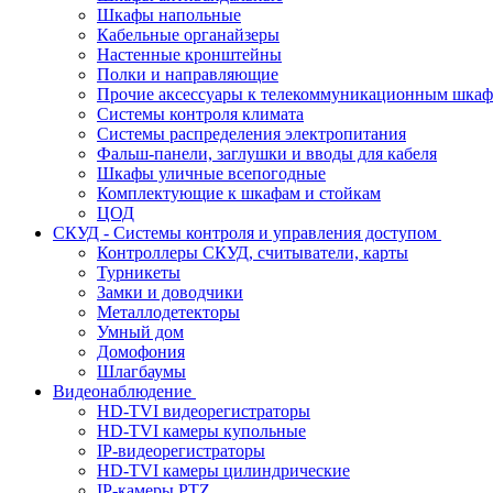
Шкафы напольные
Кабельные органайзеры
Настенные кронштейны
Полки и направляющие
Прочие аксессуары к телекоммуникационным шка
Системы контроля климата
Системы распределения электропитания
Фальш-панели, заглушки и вводы для кабеля
Шкафы уличные всепогодные
Комплектующие к шкафам и стойкам
ЦОД
СКУД - Системы контроля и управления доступом
Контроллеры СКУД, считыватели, карты
Турникеты
Замки и доводчики
Металлодетекторы
Умный дом
Домофония
Шлагбаумы
Видеонаблюдение
HD-TVI видеорегистраторы
HD-TVI камеры купольные
IP-видеорегистраторы
HD-TVI камеры цилиндрические
IP-камеры PTZ