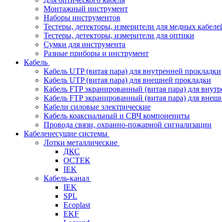
Монтажный инструмент
Наборы инструментов
Тестеры, детекторы, измерители для медных кабеле
Тестеры, детекторы, измерители для оптики
Сумки для инструмента
Разные приборы и инструмент
Кабель
Кабель UTP (витая пара) для внутренней прокладки
Кабель UTP (витая пара) для внешней прокладки
Кабель FTP экранированный (витая пара) для внут
Кабель FTP экранированный (витая пара) для внеш
Кабели силовые электрические
Кабель коаксиальный и СВЧ компоненнты
Провода связи, охранно-пожарной сигнализации
Кабеленесущие системы
Лотки металлические
ДКС
ОСТЕК
IEK
Кабель-канал
IEK
SPL
Ecoplast
EKF