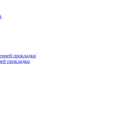
й
ренней прокладки
ней прокладки