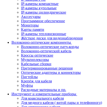
IP-камеры компактные
IP-камеры купольные
IP-камеры цилиндрические
Акссесуары
Программное обеспечение
Мониторы
Карты памяти
IP-камеры тепловизионные
Жёсткие диски для видеонаблюдения
Волоконно-оптические компоненты
Волоконно-оптические патч-корды
Волоконно-оптический кабель
Кроссы оптические
Мультиплексоры
Кабельные сборки
Претерминированные решения
Оптические адаптеры и коннекторы
Пигтейлы
Крепёж для кабеля
Муфты
Расходные материалы и пр.
Инструмент и измерительные приборы
Для коаксиального кабеля
Для медного кабеля ( витой пары и телефонного)
Для оптического кабеля