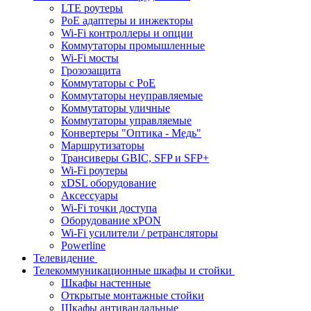
LTE роутеры
PoE адаптеры и инжекторы
Wi-Fi контроллеры и опции
Коммутаторы промышленные
Wi-Fi мосты
Грозозащита
Коммутаторы c PoE
Коммутаторы неуправляемые
Коммутаторы уличные
Коммутаторы управляемые
Конвертеры "Оптика - Медь"
Маршрутизаторы
Трансиверы GBIC, SFP и SFP+
Wi-Fi роутеры
xDSL оборудование
Аксессуары
Wi-Fi точки доступа
Оборудование хPON
Wi-Fi усилители / ретрансляторы
Powerline
Телевидение
Телекоммуникационные шкафы и стойки
Шкафы настенные
Открытые монтажные стойки
Шкафы антивандальные