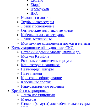
Legrand
Efapel
Промрукав
ДКС
Колонны и лючки
Трубы и аксессуары
Лотки проволочные
Оптические пластиковые лотки
Кабель-канал - аксессуары
Лотки лестничные
Монтажные компоненты лотков и метизы
Коммутационное оборудование, СКС
Вставки и рамки Mosaic, Brava и др.
Модули Keystone
Розетки, соединители, корпуса
Коннекторы и колпачки
Патч-корды, шнуры
Патч-панели
Кроссовое оборудование
Кабельные сборки
Индустриальные решения
Крепёж и маркировка
Лента изоляционная
Маркеры
Стяжки (хомуты) для кабеля и аксессуары