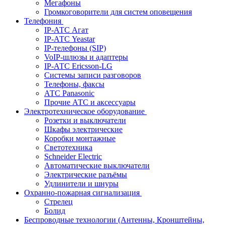
Мегафоны
Громкоговорители для систем оповещения
Телефония
IP-АТС Агат
IP-АТС Yeastar
IP-телефоны (SIP)
VoIP-шлюзы и адаптеры
IP-АТС Ericsson-LG
Системы записи разговоров
Телефоны, факсы
АТС Panasonic
Прочие АТС и аксессуары
Электротехническое оборудование
Розетки и выключатели
Шкафы электрические
Коробки монтажные
Светотехника
Schneider Electric
Автоматические выключатели
Электрические разъёмы
Удлинители и шнуры
Охранно-пожарная сигнализация
Стрелец
Болид
Беспроводные технологии (Антенны, Кронштейны,