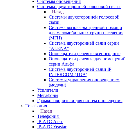
Системы оповещения
Системы двухсторонней голосовой связи
Назад
Системы двухсторонней голосовой
связи
Система вызова экстренной помощи
для маломобильных групп населения
(МГН)
Система двусторонней связи серии
"ALENA"
Оповещатели речевые всепогодные
Оповещатели речевые для помещений
серии Альфа
Система двусторонней связи IP
INTERCOM (TOA)
Системы управления оповещением
(модули)
Усилители
Мегафоны
Громкоговорители для систем оповещения
Телефония
Назад
Телефония
IP-АТС Агат
IP-АТС Yeastar