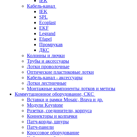
IEK
Кабель-канал
IEK
SPL
Ecoplast
EKF
Legrand
Efapel
Промрукав
ДКС
Колонны и лючки
Трубы и аксессуары
Лотки проволочные
Оптические пластиковые лотки
Кабель-канал - аксессуары
Лотки лестничные
Монтажные компоненты лотков и метизы
Коммутационное оборудование, СКС
Вставки и рамки Mosaic, Brava и др.
Модули Keystone
Розетки, соединители, корпуса
Коннекторы и колпачки
Патч-корды, шнуры
Патч-панели
Кроссовое оборудование