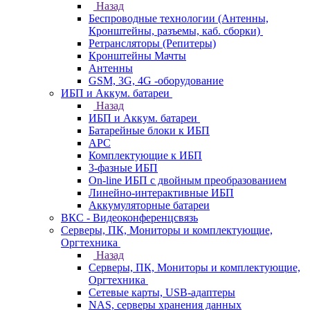
Назад
Беспроводные технологии (Антенны,
Кронштейны, разъемы, каб. сборки)
Ретрансляторы (Репитеры)
Кронштейны Мачты
Антенны
GSM, 3G, 4G -оборудование
ИБП и Аккум. батареи
Назад
ИБП и Аккум. батареи
Батарейные блоки к ИБП
APC
Комплектующие к ИБП
3-фазные ИБП
On-line ИБП с двойным преобразованием
Линейно-интерактивные ИБП
Аккумуляторные батареи
ВКС - Видеоконференцсвязь
Серверы, ПК, Мониторы и комплектующие,
Оргтехника
Назад
Серверы, ПК, Мониторы и комплектующие,
Оргтехника
Сетевые карты, USB-адаптеры
NAS, серверы хранения данных