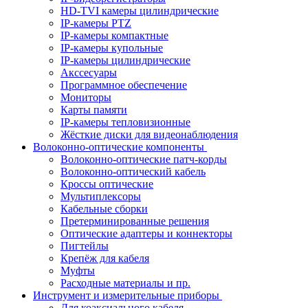
HD-TVI камеры цилиндрические
IP-камеры PTZ
IP-камеры компактные
IP-камеры купольные
IP-камеры цилиндрические
Акссесуары
Программное обеспечение
Мониторы
Карты памяти
IP-камеры тепловизионные
Жёсткие диски для видеонаблюдения
Волоконно-оптические компоненты
Волоконно-оптические патч-корды
Волоконно-оптический кабель
Кроссы оптические
Мультиплексоры
Кабельные сборки
Претерминированные решения
Оптические адаптеры и коннекторы
Пигтейлы
Крепёж для кабеля
Муфты
Расходные материалы и пр.
Инструмент и измерительные приборы
Для коаксиального кабеля