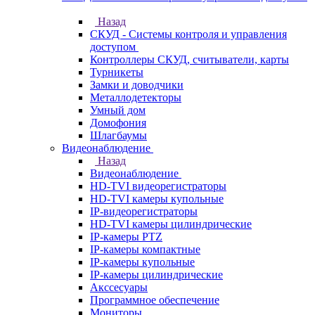
Назад
СКУД - Системы контроля и управления
доступом
Контроллеры СКУД, считыватели, карты
Турникеты
Замки и доводчики
Металлодетекторы
Умный дом
Домофония
Шлагбаумы
Видеонаблюдение
Назад
Видеонаблюдение
HD-TVI видеорегистраторы
HD-TVI камеры купольные
IP-видеорегистраторы
HD-TVI камеры цилиндрические
IP-камеры PTZ
IP-камеры компактные
IP-камеры купольные
IP-камеры цилиндрические
Акссесуары
Программное обеспечение
Мониторы