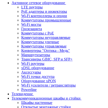
Активное сетевое оборудование
LTE роутеры
PoE адаптеры и инжекторы
Wi-Fi контроллеры и опции
Коммутаторы промышленные
Wi-Fi мосты
Грозозащита
Коммутаторы c PoE
Коммутаторы неуправляемые
Коммутаторы уличные
Коммутаторы управляемые
Конвертеры "Оптика - Медь"
Маршрутизаторы
Трансиверы GBIC, SFP и SFP+
Wi-Fi роутеры
xDSL оборудование
Аксессуары
Wi-Fi точки доступа
Оборудование хPON
Wi-Fi усилители / ретрансляторы
Powerline
Телевидение
Телекоммуникационные шкафы и стойки
Шкафы настенные
Открытые монтажные стойки