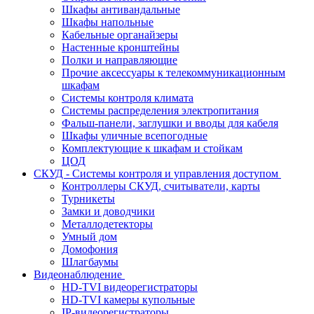
Шкафы антивандальные
Шкафы напольные
Кабельные органайзеры
Настенные кронштейны
Полки и направляющие
Прочие аксессуары к телекоммуникационным
шкафам
Системы контроля климата
Системы распределения электропитания
Фальш-панели, заглушки и вводы для кабеля
Шкафы уличные всепогодные
Комплектующие к шкафам и стойкам
ЦОД
СКУД - Системы контроля и управления доступом
Контроллеры СКУД, считыватели, карты
Турникеты
Замки и доводчики
Металлодетекторы
Умный дом
Домофония
Шлагбаумы
Видеонаблюдение
HD-TVI видеорегистраторы
HD-TVI камеры купольные
IP-видеорегистраторы