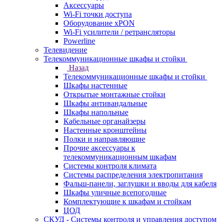
Аксессуары
Wi-Fi точки доступа
Оборудование хPON
Wi-Fi усилители / ретрансляторы
Powerline
Телевидение
Телекоммуникационные шкафы и стойки
Назад
Телекоммуникационные шкафы и стойки
Шкафы настенные
Открытые монтажные стойки
Шкафы антивандальные
Шкафы напольные
Кабельные органайзеры
Настенные кронштейны
Полки и направляющие
Прочие аксессуары к
телекоммуникационным шкафам
Системы контроля климата
Системы распределения электропитания
Фальш-панели, заглушки и вводы для кабеля
Шкафы уличные всепогодные
Комплектующие к шкафам и стойкам
ЦОД
СКУД - Системы контроля и управления доступом