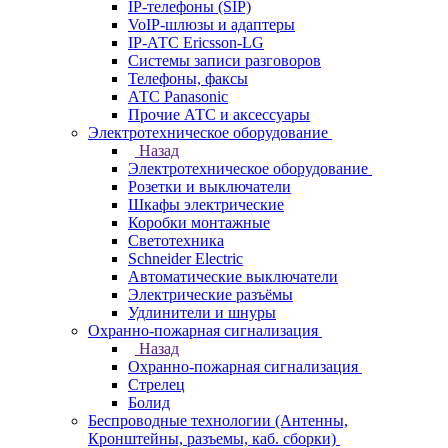
IP-телефоны (SIP)
VoIP-шлюзы и адаптеры
IP-АТС Ericsson-LG
Системы записи разговоров
Телефоны, факсы
АТС Panasonic
Прочие АТС и аксессуары
Электротехническое оборудование
Назад
Электротехническое оборудование
Розетки и выключатели
Шкафы электрические
Коробки монтажные
Светотехника
Schneider Electric
Автоматические выключатели
Электрические разъёмы
Удлинители и шнуры
Охранно-пожарная сигнализация
Назад
Охранно-пожарная сигнализация
Стрелец
Болид
Беспроводные технологии (Антенны,
Кронштейны, разъемы, каб. сборки)