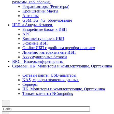
разъемы, каб. сборки)
Ретрансляторы (Репитеры)
Кронштейны Мачты
Антенны
GSM, 3G, 4G -оборудование
ИБП и Аккум. батареи
Батарейные блоки к ИБП
APC
Комплектующие к ИБП
3-фазные ИБП
On-line ИБП с двойным преобразованием
Линейно-интерактивные ИБП
Аккумуляторные батареи
ВКС - Видеоконференцсвязь
Серверы, ПК, Мониторы и комплектующие, Оргтехника
Сетевые карты, USB-адаптеры
NAS, серверы хранения данных
Серверы
ПК, Мониторы и комплектующие, Оргтехника
Тонкие клиенты NComputing