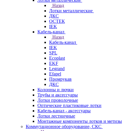
Лотки металлические
Назад
Лотки металлические
ДКС
ОСТЕК
IEK
Кабель-канал
Назад
Кабель-канал
IEK
SPL
Ecoplast
EKF
Legrand
Efapel
Промрукав
ДКС
Колонны и лючки
Трубы и аксессуары
Лотки проволочные
Оптические пластиковые лотки
Кабель-канал - аксессуары
Лотки лестничные
Монтажные компоненты лотков и метизы
Коммутационное оборудование, СКС