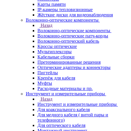
Карты памяти
IP-камеры тепловизионные
Жёсткие диски для видеонаблюдения
Волоконно-оптические компоненты
Назад
Волоконно-оптические компоненты
Волоконно-оптические патч-корды
Волоконно-оптический кабель
Кроссы оптические
Мультиплексоры
Кабельные сборки
Претерминированные решения
Оптические адаптеры и коннекторы
Пигтейлы
Крепёж для кабеля
Муфты
Расходные материалы и пр.
Инструмент и измерительные приборы
Назад
Инструмент и измерительные приборы
Для коаксиального кабеля
Для медного кабеля ( витой пары и
телефонного)
Для оптического кабеля
Монтажный инструмент