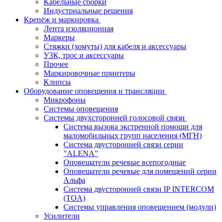
Кабельные сборки
Индустриальные решения
Крепёж и маркировка
Лента изоляционная
Маркеры
Стяжки (хомуты) для кабеля и аксессуары
УЗК, трос и аксессуары
Прочее
Маркировочные принтеры
Клипсы
Оборудование оповещения и трансляции
Микрофоны
Системы оповещения
Системы двухсторонней голосовой связи
Система вызова экстренной помощи для
маломобильных групп населения (МГН)
Система двусторонней связи серии
"ALENA"
Оповещатели речевые всепогодные
Оповещатели речевые для помещений серии
Альфа
Система двусторонней связи IP INTERCOM
(TOA)
Системы управления оповещением (модули)
Усилители