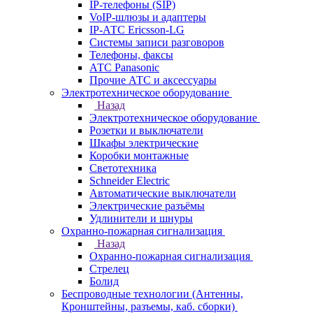
IP-телефоны (SIP)
VoIP-шлюзы и адаптеры
IP-АТС Ericsson-LG
Системы записи разговоров
Телефоны, факсы
АТС Panasonic
Прочие АТС и аксессуары
Электротехническое оборудование
Назад
Электротехническое оборудование
Розетки и выключатели
Шкафы электрические
Коробки монтажные
Светотехника
Schneider Electric
Автоматические выключатели
Электрические разъёмы
Удлинители и шнуры
Охранно-пожарная сигнализация
Назад
Охранно-пожарная сигнализация
Стрелец
Болид
Беспроводные технологии (Антенны,
Кронштейны, разъемы, каб. сборки)