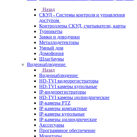
Назад
СКУД - Системы контроля и управления
доступом
Контроллеры СКУД, считыватели, карты
Турникеты
Замки и доводчики
Металлодетекторы
Умный дом
Домофония
Шлагбаумы
Видеонаблюдение
Назад
Видеонаблюдение
HD-TVI видеорегистраторы
HD-TVI камеры купольные
IP-видеорегистраторы
HD-TVI камеры цилиндрические
IP-камеры PTZ
IP-камеры компактные
IP-камеры купольные
IP-камеры цилиндрические
Акссесуары
Программное обеспечение
Мониторы