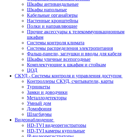
Шкафы антивандальные
Шкафы напольные
Кабельные органайзеры
Настенные кронштейны
Полки и направляющие
Прочие аксессуары к телекоммуникационным
шкафам
Системы контроля климата
Системы распределения электропитания
Фальш-панели, заглушки и вводы для кабеля
Шкафы уличные всепогодные
Комплектующие к шкафам и стойкам
ЦОД
СКУД - Системы контроля и управления доступом
Контроллеры СКУД, считыватели, карты
Турникеты
Замки и доводчики
Металлодетекторы
Умный дом
Домофония
Шлагбаумы
Видеонаблюдение
HD-TVI видеорегистраторы
HD-TVI камеры купольные
IP-видеорегистраторы