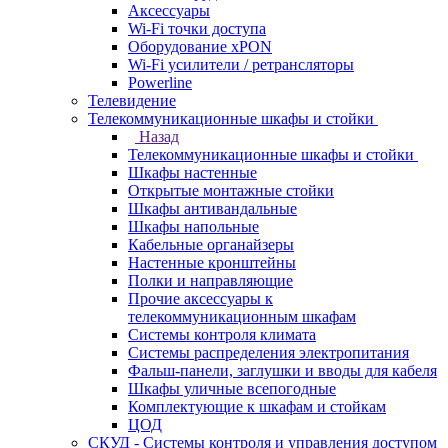
Аксессуары
Wi-Fi точки доступа
Оборудование хPON
Wi-Fi усилители / ретрансляторы
Powerline
Телевидение
Телекоммуникационные шкафы и стойки
Назад
Телекоммуникационные шкафы и стойки
Шкафы настенные
Открытые монтажные стойки
Шкафы антивандальные
Шкафы напольные
Кабельные органайзеры
Настенные кронштейны
Полки и направляющие
Прочие аксессуары к
телекоммуникационным шкафам
Системы контроля климата
Системы распределения электропитания
Фальш-панели, заглушки и вводы для кабеля
Шкафы уличные всепогодные
Комплектующие к шкафам и стойкам
ЦОД
СКУД - Системы контроля и управления доступом