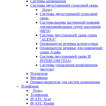
Системы оповещения
Системы двухсторонней голосовой связи
Назад
Системы двухсторонней голосовой
связи
Система вызова экстренной помощи
для маломобильных групп населения
(МГН)
Система двусторонней связи серии
"ALENA"
Оповещатели речевые всепогодные
Оповещатели речевые для помещений
серии Альфа
Система двусторонней связи IP
INTERCOM (TOA)
Системы управления оповещением
(модули)
Усилители
Мегафоны
Громкоговорители для систем оповещения
Телефония
Назад
Телефония
IP-АТС Агат
IP-АТС Yeastar