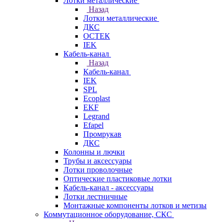
Лотки металлические
Назад
Лотки металлические
ДКС
ОСТЕК
IEK
Кабель-канал
Назад
Кабель-канал
IEK
SPL
Ecoplast
EKF
Legrand
Efapel
Промрукав
ДКС
Колонны и лючки
Трубы и аксессуары
Лотки проволочные
Оптические пластиковые лотки
Кабель-канал - аксессуары
Лотки лестничные
Монтажные компоненты лотков и метизы
Коммутационное оборудование, СКС