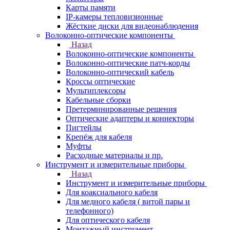
Карты памяти
IP-камеры тепловизионные
Жёсткие диски для видеонаблюдения
Волоконно-оптические компоненты
Назад
Волоконно-оптические компоненты
Волоконно-оптические патч-корды
Волоконно-оптический кабель
Кроссы оптические
Мультиплексоры
Кабельные сборки
Претерминированные решения
Оптические адаптеры и коннекторы
Пигтейлы
Крепёж для кабеля
Муфты
Расходные материалы и пр.
Инструмент и измерительные приборы
Назад
Инструмент и измерительные приборы
Для коаксиального кабеля
Для медного кабеля ( витой пары и
телефонного)
Для оптического кабеля
Монтажный инструмент