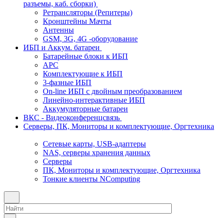
разъемы, каб. сборки)
Ретрансляторы (Репитеры)
Кронштейны Мачты
Антенны
GSM, 3G, 4G -оборудование
ИБП и Аккум. батареи
Батарейные блоки к ИБП
APC
Комплектующие к ИБП
3-фазные ИБП
On-line ИБП с двойным преобразованием
Линейно-интерактивные ИБП
Аккумуляторные батареи
ВКС - Видеоконференцсвязь
Серверы, ПК, Мониторы и комплектующие, Оргтехника
Сетевые карты, USB-адаптеры
NAS, серверы хранения данных
Серверы
ПК, Мониторы и комплектующие, Оргтехника
Тонкие клиенты NComputing