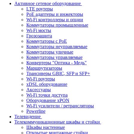
Активное сетевое оборудование
LTE роутеры
PoE адаптеры и инжекторы
Wi-Fi контроллеры и опции
Коммутаторы промышленные
Wi-Fi мосты
Грозозащита
Коммутаторы c PoE
Коммутаторы неуправляемые
Коммутаторы уличные
Коммутаторы управляемые
Конвертеры "Оптика - Медь"
Маршрутизаторы
Трансиверы GBIC, SFP и SFP+
Wi-Fi роутеры
xDSL оборудование
Аксессуары
Wi-Fi точки доступа
Оборудование хPON
Wi-Fi усилители / ретрансляторы
Powerline
Телевидение
Телекоммуникационные шкафы и стойки
Шкафы настенные
Открытые монтажные стойки