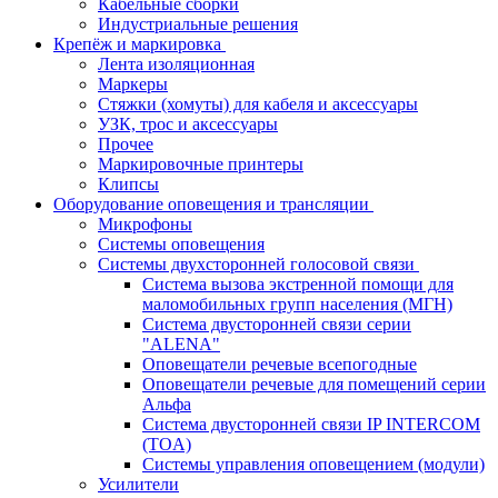
Кабельные сборки
Индустриальные решения
Крепёж и маркировка
Лента изоляционная
Маркеры
Стяжки (хомуты) для кабеля и аксессуары
УЗК, трос и аксессуары
Прочее
Маркировочные принтеры
Клипсы
Оборудование оповещения и трансляции
Микрофоны
Системы оповещения
Системы двухсторонней голосовой связи
Система вызова экстренной помощи для
маломобильных групп населения (МГН)
Система двусторонней связи серии
"ALENA"
Оповещатели речевые всепогодные
Оповещатели речевые для помещений серии
Альфа
Система двусторонней связи IP INTERCOM
(TOA)
Системы управления оповещением (модули)
Усилители