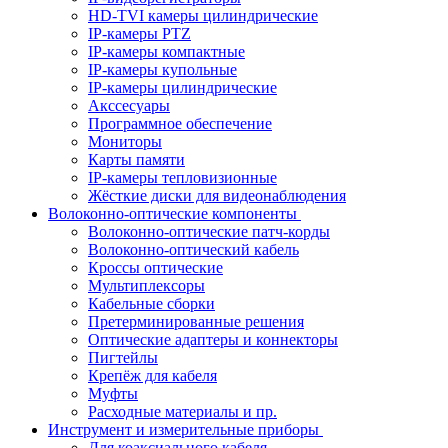
HD-TVI камеры цилиндрические
IP-камеры PTZ
IP-камеры компактные
IP-камеры купольные
IP-камеры цилиндрические
Акссесуары
Программное обеспечение
Мониторы
Карты памяти
IP-камеры тепловизионные
Жёсткие диски для видеонаблюдения
Волоконно-оптические компоненты
Волоконно-оптические патч-корды
Волоконно-оптический кабель
Кроссы оптические
Мультиплексоры
Кабельные сборки
Претерминированные решения
Оптические адаптеры и коннекторы
Пигтейлы
Крепёж для кабеля
Муфты
Расходные материалы и пр.
Инструмент и измерительные приборы
Для коаксиального кабеля