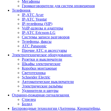
Мегафоны
Громкоговорители для систем оповещения
Телефония
IP-АТС Агат
IP-АТС Yeastar
IP-телефоны (SIP)
VoIP-шлюзы и адаптеры
IP-АТС Ericsson-LG
Системы записи разговоров
Телефоны, факсы
АТС Panasonic
Прочие АТС и аксессуары
Электротехническое оборудование
Розетки и выключатели
Шкафы электрические
Коробки монтажные
Светотехника
Schneider Electric
Автоматические выключатели
Электрические разъёмы
Удлинители и шнуры
Охранно-пожарная сигнализация
Стрелец
Болид
Беспроводные технологии (Антенны, Кронштейны,