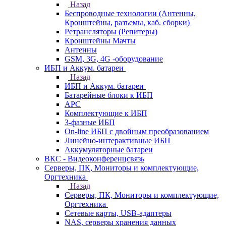
Назад
Беспроводные технологии (Антенны,
Кронштейны, разъемы, каб. сборки)
Ретрансляторы (Репитеры)
Кронштейны Мачты
Антенны
GSM, 3G, 4G -оборудование
ИБП и Аккум. батареи
Назад
ИБП и Аккум. батареи
Батарейные блоки к ИБП
APC
Комплектующие к ИБП
3-фазные ИБП
On-line ИБП с двойным преобразованием
Линейно-интерактивные ИБП
Аккумуляторные батареи
ВКС - Видеоконференцсвязь
Серверы, ПК, Мониторы и комплектующие,
Оргтехника
Назад
Серверы, ПК, Мониторы и комплектующие,
Оргтехника
Сетевые карты, USB-адаптеры
NAS, серверы хранения данных