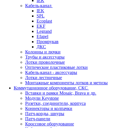
IEK
Кабель-канал
IEK
SPL
Ecoplast
EKF
Legrand
Efapel
Промрукав
ДКС
Колонны и лючки
Трубы и аксессуары
Лотки проволочные
Оптические пластиковые лотки
Кабель-канал - аксессуары
Лотки лестничные
Монтажные компоненты лотков и метизы
Коммутационное оборудование, СКС
Вставки и рамки Mosaic, Brava и др.
Модули Keystone
Розетки, соединители, корпуса
Коннекторы и колпачки
Патч-корды, шнуры
Патч-панели
Кроссовое оборудование