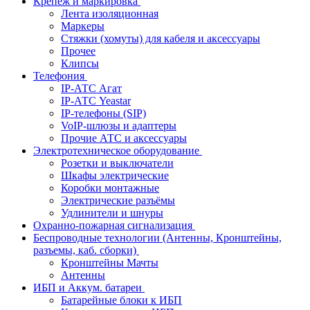
Крепёж и маркировка
Лента изоляционная
Маркеры
Стяжки (хомуты) для кабеля и аксессуары
Прочее
Клипсы
Телефония
IP-АТС Агат
IP-АТС Yeastar
IP-телефоны (SIP)
VoIP-шлюзы и адаптеры
Прочие АТС и аксессуары
Электротехническое оборудование
Розетки и выключатели
Шкафы электрические
Коробки монтажные
Электрические разъёмы
Удлинители и шнуры
Охранно-пожарная сигнализация
Беспроводные технологии (Антенны, Кронштейны,
разъемы, каб. сборки)
Кронштейны Мачты
Антенны
ИБП и Аккум. батареи
Батарейные блоки к ИБП