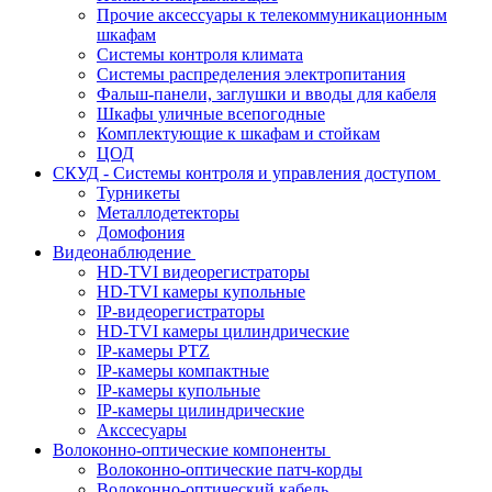
Прочие аксессуары к телекоммуникационным
шкафам
Системы контроля климата
Системы распределения электропитания
Фальш-панели, заглушки и вводы для кабеля
Шкафы уличные всепогодные
Комплектующие к шкафам и стойкам
ЦОД
СКУД - Системы контроля и управления доступом
Турникеты
Металлодетекторы
Домофония
Видеонаблюдение
HD-TVI видеорегистраторы
HD-TVI камеры купольные
IP-видеорегистраторы
HD-TVI камеры цилиндрические
IP-камеры PTZ
IP-камеры компактные
IP-камеры купольные
IP-камеры цилиндрические
Акссесуары
Волоконно-оптические компоненты
Волоконно-оптические патч-корды
Волоконно-оптический кабель