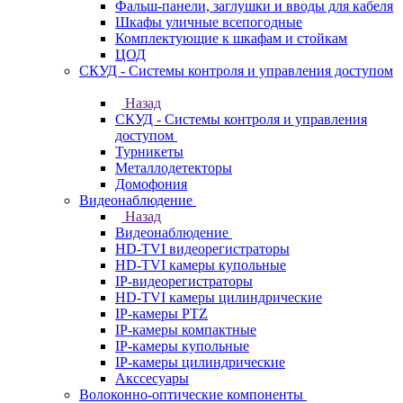
Фальш-панели, заглушки и вводы для кабеля
Шкафы уличные всепогодные
Комплектующие к шкафам и стойкам
ЦОД
СКУД - Системы контроля и управления доступом
Назад
СКУД - Системы контроля и управления
доступом
Турникеты
Металлодетекторы
Домофония
Видеонаблюдение
Назад
Видеонаблюдение
HD-TVI видеорегистраторы
HD-TVI камеры купольные
IP-видеорегистраторы
HD-TVI камеры цилиндрические
IP-камеры PTZ
IP-камеры компактные
IP-камеры купольные
IP-камеры цилиндрические
Акссесуары
Волоконно-оптические компоненты