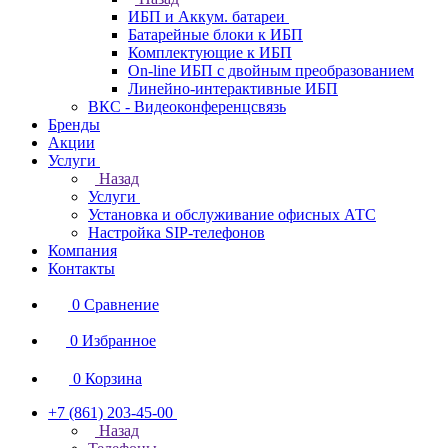
ИБП и Аккум. батареи
Батарейные блоки к ИБП
Комплектующие к ИБП
On-line ИБП с двойным преобразованием
Линейно-интерактивные ИБП
ВКС - Видеоконференцсвязь
Бренды
Акции
Услуги
Назад
Услуги
Установка и обслуживание офисных АТС
Настройка SIP-телефонов
Компания
Контакты
0
Сравнение
0
Избранное
0
Корзина
+7 (861) 203-45-00
Назад