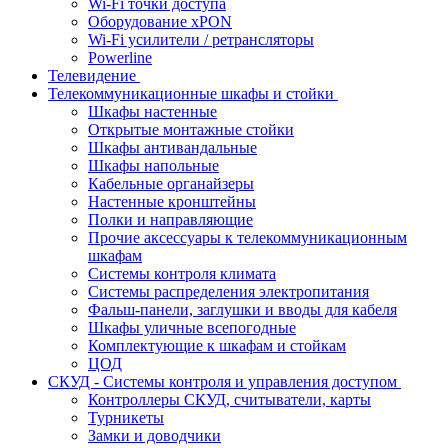
Wi-Fi точки доступа
Оборудование хPON
Wi-Fi усилители / ретрансляторы
Powerline
Телевидение
Телекоммуникационные шкафы и стойки
Шкафы настенные
Открытые монтажные стойки
Шкафы антивандальные
Шкафы напольные
Кабельные органайзеры
Настенные кронштейны
Полки и направляющие
Прочие аксессуары к телекоммуникационным
шкафам
Системы контроля климата
Системы распределения электропитания
Фальш-панели, заглушки и вводы для кабеля
Шкафы уличные всепогодные
Комплектующие к шкафам и стойкам
ЦОД
СКУД - Системы контроля и управления доступом
Контроллеры СКУД, считыватели, карты
Турникеты
Замки и доводчики