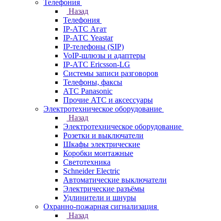
Телефония
Назад
Телефония
IP-АТС Агат
IP-АТС Yeastar
IP-телефоны (SIP)
VoIP-шлюзы и адаптеры
IP-АТС Ericsson-LG
Системы записи разговоров
Телефоны, факсы
АТС Panasonic
Прочие АТС и аксессуары
Электротехническое оборудование
Назад
Электротехническое оборудование
Розетки и выключатели
Шкафы электрические
Коробки монтажные
Светотехника
Schneider Electric
Автоматические выключатели
Электрические разъёмы
Удлинители и шнуры
Охранно-пожарная сигнализация
Назад