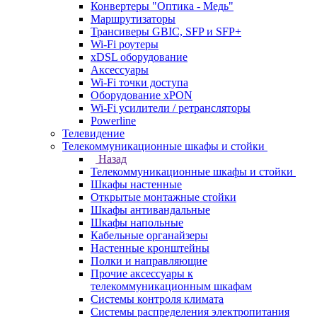
Конвертеры "Оптика - Медь"
Маршрутизаторы
Трансиверы GBIC, SFP и SFP+
Wi-Fi роутеры
xDSL оборудование
Аксессуары
Wi-Fi точки доступа
Оборудование хPON
Wi-Fi усилители / ретрансляторы
Powerline
Телевидение
Телекоммуникационные шкафы и стойки
Назад
Телекоммуникационные шкафы и стойки
Шкафы настенные
Открытые монтажные стойки
Шкафы антивандальные
Шкафы напольные
Кабельные органайзеры
Настенные кронштейны
Полки и направляющие
Прочие аксессуары к
телекоммуникационным шкафам
Системы контроля климата
Системы распределения электропитания