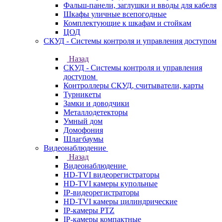
Фальш-панели, заглушки и вводы для кабеля
Шкафы уличные всепогодные
Комплектующие к шкафам и стойкам
ЦОД
СКУД - Системы контроля и управления доступом
Назад
СКУД - Системы контроля и управления
доступом
Контроллеры СКУД, считыватели, карты
Турникеты
Замки и доводчики
Металлодетекторы
Умный дом
Домофония
Шлагбаумы
Видеонаблюдение
Назад
Видеонаблюдение
HD-TVI видеорегистраторы
HD-TVI камеры купольные
IP-видеорегистраторы
HD-TVI камеры цилиндрические
IP-камеры PTZ
IP-камеры компактные