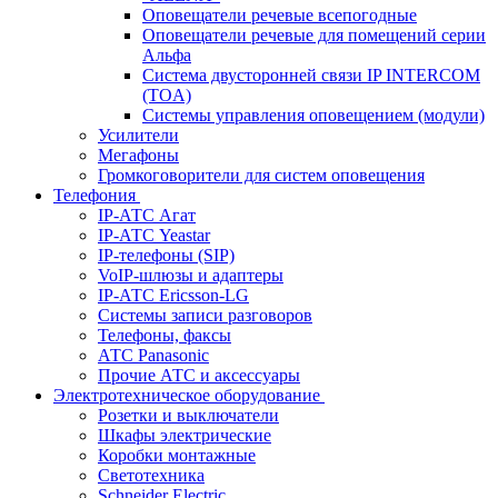
Оповещатели речевые всепогодные
Оповещатели речевые для помещений серии
Альфа
Система двусторонней связи IP INTERCOM
(TOA)
Системы управления оповещением (модули)
Усилители
Мегафоны
Громкоговорители для систем оповещения
Телефония
IP-АТС Агат
IP-АТС Yeastar
IP-телефоны (SIP)
VoIP-шлюзы и адаптеры
IP-АТС Ericsson-LG
Системы записи разговоров
Телефоны, факсы
АТС Panasonic
Прочие АТС и аксессуары
Электротехническое оборудование
Розетки и выключатели
Шкафы электрические
Коробки монтажные
Светотехника
Schneider Electric