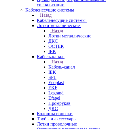
сигнализации
Кабеленесущие системы
Назад
Кабеленесущие системы
Лотки металлические
Назад
Лотки металлические
ДКС
ОСТЕК
IEK
Кабель-канал
Назад
Кабель-канал
IEK
SPL
Ecoplast
EKF
Legrand
Efapel
Промрукав
ДКС
Колонны и лючки
Трубы и аксессуары
Лотки проволочные