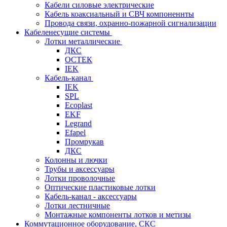
Кабели силовые электрические
Кабель коаксиальный и СВЧ компоненнты
Провода связи, охранно-пожарной сигнализации
Кабеленесущие системы
Лотки металлические
ДКС
ОСТЕК
IEK
Кабель-канал
IEK
SPL
Ecoplast
EKF
Legrand
Efapel
Промрукав
ДКС
Колонны и лючки
Трубы и аксессуары
Лотки проволочные
Оптические пластиковые лотки
Кабель-канал - аксессуары
Лотки лестничные
Монтажные компоненты лотков и метизы
Коммутационное оборудование, СКС