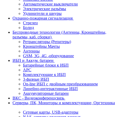
Автоматические выключатели
Электрические разъёмы
Удлинители и шнуры
Охранно-пожарная сигнализация
Стрелец
Болид
Беспроводные технологии (Антенны, Кронштейны,
разъемы, каб. сборки)
Ретрансляторы (Репитеры)
Кронштейны Мачты
Антенны
GSM, 3G, 4G -оборудование
ИБП и Аккум. батареи
Батарейные блоки к ИБП
APC
Комплектующие к ИБП
3-фазные ИБП
On-line ИБП с двойным преобразованием
Линейно-интерактивные ИБП
Аккумуляторные батареи
ВКС - Видеоконференцсвязь
Серверы, ПК, Мониторы и комплектующие, Оргтехника
Сетевые карты, USB-адаптеры
NAS, серверы хранения данных