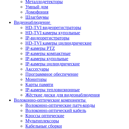
Металлодетекторы
Умный дом
Домофония
Шлагбаумы
Видеонаблюдение
HD-TVI видеорегистраторы
HD-TVI камеры купольные
IP-видеорегистраторы
HD-TVI камеры цилиндрические
IP-камеры PTZ
IP-камеры компактные
IP-камеры купольные
IP-камеры цилиндрические
Акссесуары
Программное обеспечение
Мониторы
Карты памяти
IP-камеры тепловизионные
Жёсткие диски для видеонаблюдения
Волоконно-оптические компоненты
Волоконно-оптические патч-корды
Волоконно-оптический кабель
Кроссы оптические
Мультиплексоры
Кабельные сборки