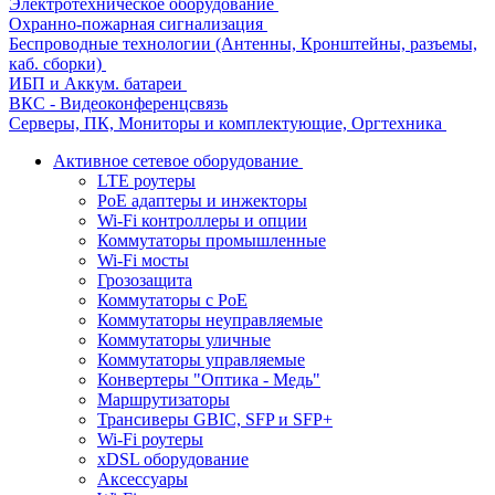
Электротехническое оборудование
Охранно-пожарная сигнализация
Беспроводные технологии (Антенны, Кронштейны, разъемы,
каб. сборки)
ИБП и Аккум. батареи
ВКС - Видеоконференцсвязь
Серверы, ПК, Мониторы и комплектующие, Оргтехника
Активное сетевое оборудование
LTE роутеры
PoE адаптеры и инжекторы
Wi-Fi контроллеры и опции
Коммутаторы промышленные
Wi-Fi мосты
Грозозащита
Коммутаторы c PoE
Коммутаторы неуправляемые
Коммутаторы уличные
Коммутаторы управляемые
Конвертеры "Оптика - Медь"
Маршрутизаторы
Трансиверы GBIC, SFP и SFP+
Wi-Fi роутеры
xDSL оборудование
Аксессуары