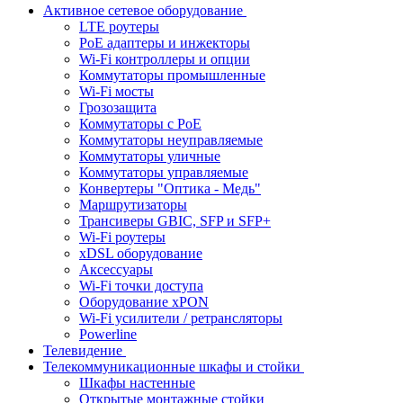
Активное сетевое оборудование
LTE роутеры
PoE адаптеры и инжекторы
Wi-Fi контроллеры и опции
Коммутаторы промышленные
Wi-Fi мосты
Грозозащита
Коммутаторы c PoE
Коммутаторы неуправляемые
Коммутаторы уличные
Коммутаторы управляемые
Конвертеры "Оптика - Медь"
Маршрутизаторы
Трансиверы GBIC, SFP и SFP+
Wi-Fi роутеры
xDSL оборудование
Аксессуары
Wi-Fi точки доступа
Оборудование хPON
Wi-Fi усилители / ретрансляторы
Powerline
Телевидение
Телекоммуникационные шкафы и стойки
Шкафы настенные
Открытые монтажные стойки