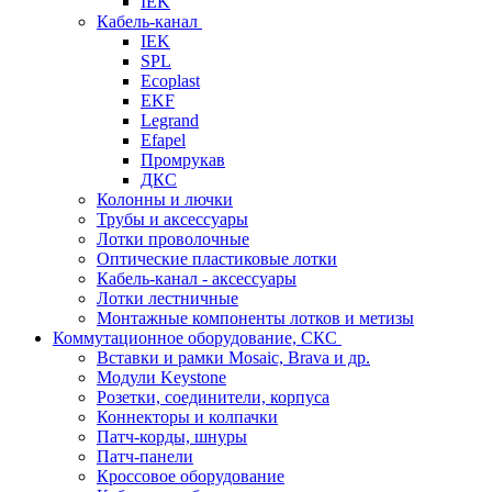
IEK
Кабель-канал
IEK
SPL
Ecoplast
EKF
Legrand
Efapel
Промрукав
ДКС
Колонны и лючки
Трубы и аксессуары
Лотки проволочные
Оптические пластиковые лотки
Кабель-канал - аксессуары
Лотки лестничные
Монтажные компоненты лотков и метизы
Коммутационное оборудование, СКС
Вставки и рамки Mosaic, Brava и др.
Модули Keystone
Розетки, соединители, корпуса
Коннекторы и колпачки
Патч-корды, шнуры
Патч-панели
Кроссовое оборудование