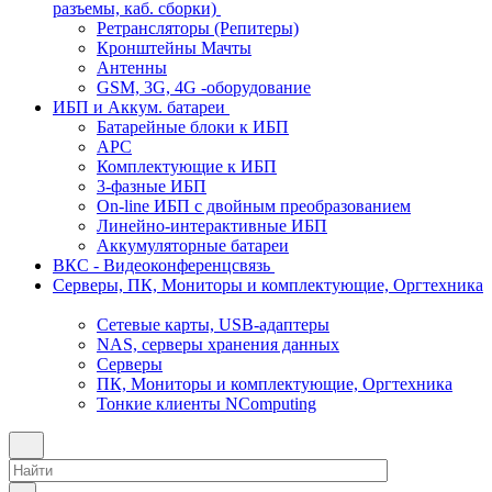
разъемы, каб. сборки)
Ретрансляторы (Репитеры)
Кронштейны Мачты
Антенны
GSM, 3G, 4G -оборудование
ИБП и Аккум. батареи
Батарейные блоки к ИБП
APC
Комплектующие к ИБП
3-фазные ИБП
On-line ИБП с двойным преобразованием
Линейно-интерактивные ИБП
Аккумуляторные батареи
ВКС - Видеоконференцсвязь
Серверы, ПК, Мониторы и комплектующие, Оргтехника
Сетевые карты, USB-адаптеры
NAS, серверы хранения данных
Серверы
ПК, Мониторы и комплектующие, Оргтехника
Тонкие клиенты NComputing