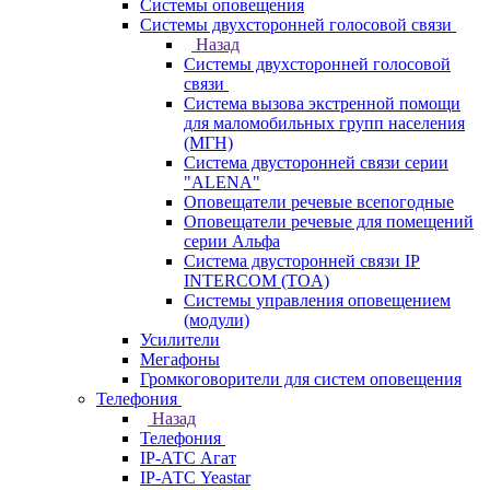
Системы оповещения
Системы двухсторонней голосовой связи
Назад
Системы двухсторонней голосовой
связи
Система вызова экстренной помощи
для маломобильных групп населения
(МГН)
Система двусторонней связи серии
"ALENA"
Оповещатели речевые всепогодные
Оповещатели речевые для помещений
серии Альфа
Система двусторонней связи IP
INTERCOM (TOA)
Системы управления оповещением
(модули)
Усилители
Мегафоны
Громкоговорители для систем оповещения
Телефония
Назад
Телефония
IP-АТС Агат
IP-АТС Yeastar