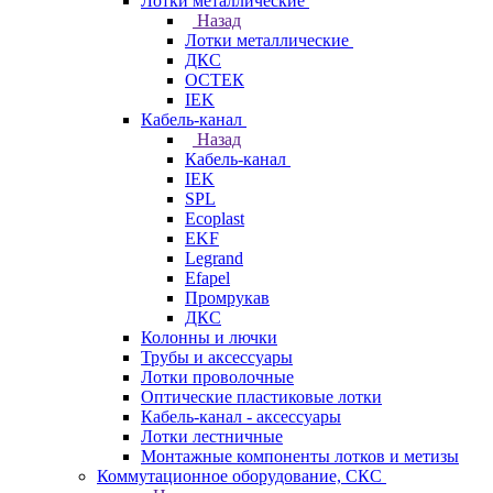
Лотки металлические
Назад
Лотки металлические
ДКС
ОСТЕК
IEK
Кабель-канал
Назад
Кабель-канал
IEK
SPL
Ecoplast
EKF
Legrand
Efapel
Промрукав
ДКС
Колонны и лючки
Трубы и аксессуары
Лотки проволочные
Оптические пластиковые лотки
Кабель-канал - аксессуары
Лотки лестничные
Монтажные компоненты лотков и метизы
Коммутационное оборудование, СКС