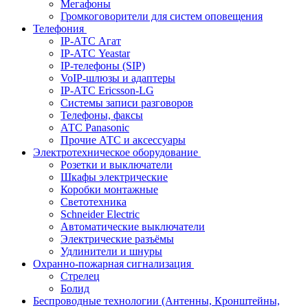
Мегафоны
Громкоговорители для систем оповещения
Телефония
IP-АТС Агат
IP-АТС Yeastar
IP-телефоны (SIP)
VoIP-шлюзы и адаптеры
IP-АТС Ericsson-LG
Системы записи разговоров
Телефоны, факсы
АТС Panasonic
Прочие АТС и аксессуары
Электротехническое оборудование
Розетки и выключатели
Шкафы электрические
Коробки монтажные
Светотехника
Schneider Electric
Автоматические выключатели
Электрические разъёмы
Удлинители и шнуры
Охранно-пожарная сигнализация
Стрелец
Болид
Беспроводные технологии (Антенны, Кронштейны,