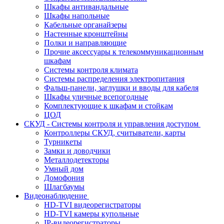
Шкафы антивандальные
Шкафы напольные
Кабельные органайзеры
Настенные кронштейны
Полки и направляющие
Прочие аксессуары к телекоммуникационным
шкафам
Системы контроля климата
Системы распределения электропитания
Фальш-панели, заглушки и вводы для кабеля
Шкафы уличные всепогодные
Комплектующие к шкафам и стойкам
ЦОД
СКУД - Системы контроля и управления доступом
Контроллеры СКУД, считыватели, карты
Турникеты
Замки и доводчики
Металлодетекторы
Умный дом
Домофония
Шлагбаумы
Видеонаблюдение
HD-TVI видеорегистраторы
HD-TVI камеры купольные
IP-видеорегистраторы