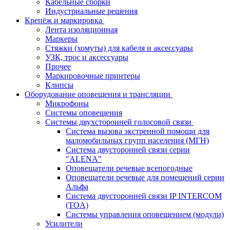
Кабельные сборки
Индустриальные решения
Крепёж и маркировка
Лента изоляционная
Маркеры
Стяжки (хомуты) для кабеля и аксессуары
УЗК, трос и аксессуары
Прочее
Маркировочные принтеры
Клипсы
Оборудование оповещения и трансляции
Микрофоны
Системы оповещения
Системы двухсторонней голосовой связи
Система вызова экстренной помощи для
маломобильных групп населения (МГН)
Система двусторонней связи серии
"ALENA"
Оповещатели речевые всепогодные
Оповещатели речевые для помещений серии
Альфа
Система двусторонней связи IP INTERCOM
(TOA)
Системы управления оповещением (модули)
Усилители