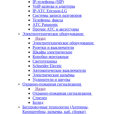
IP-телефоны (SIP)
VoIP-шлюзы и адаптеры
IP-АТС Ericsson-LG
Системы записи разговоров
Телефоны, факсы
АТС Panasonic
Прочие АТС и аксессуары
Электротехническое оборудование
Назад
Электротехническое оборудование
Розетки и выключатели
Шкафы электрические
Коробки монтажные
Светотехника
Schneider Electric
Автоматические выключатели
Электрические разъёмы
Удлинители и шнуры
Охранно-пожарная сигнализация
Назад
Охранно-пожарная сигнализация
Стрелец
Болид
Беспроводные технологии (Антенны,
Кронштейны, разъемы, каб. сборки)