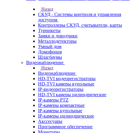
Назад
СКУД - Системы контроля и управления
доступом
Контроллеры СКУД, считыватели, карты
Турникеты
Замки и доводчики
Металлодетекторы
Умный дом
Домофония
Шлагбаумы
Видеонаблюдение
Назад
Видеонаблюдение
HD-TVI видеорегистраторы
HD-TVI камеры купольные
IP-видеорегистраторы
HD-TVI камеры цилиндрические
IP-камеры PTZ
IP-камеры компактные
IP-камеры купольные
IP-камеры цилиндрические
Акссесуары
Программное обеспечение
Мониторы