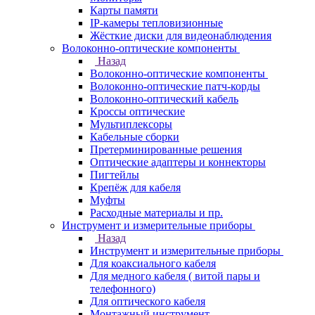
Карты памяти
IP-камеры тепловизионные
Жёсткие диски для видеонаблюдения
Волоконно-оптические компоненты
Назад
Волоконно-оптические компоненты
Волоконно-оптические патч-корды
Волоконно-оптический кабель
Кроссы оптические
Мультиплексоры
Кабельные сборки
Претерминированные решения
Оптические адаптеры и коннекторы
Пигтейлы
Крепёж для кабеля
Муфты
Расходные материалы и пр.
Инструмент и измерительные приборы
Назад
Инструмент и измерительные приборы
Для коаксиального кабеля
Для медного кабеля ( витой пары и
телефонного)
Для оптического кабеля
Монтажный инструмент