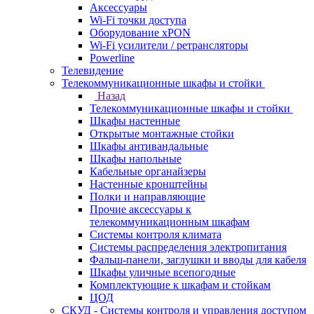
Аксессуары
Wi-Fi точки доступа
Оборудование хPON
Wi-Fi усилители / ретрансляторы
Powerline
Телевидение
Телекоммуникационные шкафы и стойки
Назад
Телекоммуникационные шкафы и стойки
Шкафы настенные
Открытые монтажные стойки
Шкафы антивандальные
Шкафы напольные
Кабельные органайзеры
Настенные кронштейны
Полки и направляющие
Прочие аксессуары к
телекоммуникационным шкафам
Системы контроля климата
Системы распределения электропитания
Фальш-панели, заглушки и вводы для кабеля
Шкафы уличные всепогодные
Комплектующие к шкафам и стойкам
ЦОД
СКУД - Системы контроля и управления доступом