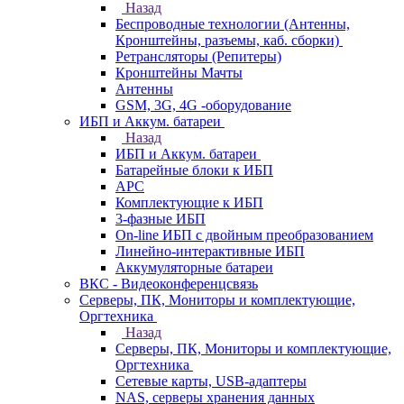
Назад
Беспроводные технологии (Антенны,
Кронштейны, разъемы, каб. сборки)
Ретрансляторы (Репитеры)
Кронштейны Мачты
Антенны
GSM, 3G, 4G -оборудование
ИБП и Аккум. батареи
Назад
ИБП и Аккум. батареи
Батарейные блоки к ИБП
APC
Комплектующие к ИБП
3-фазные ИБП
On-line ИБП с двойным преобразованием
Линейно-интерактивные ИБП
Аккумуляторные батареи
ВКС - Видеоконференцсвязь
Серверы, ПК, Мониторы и комплектующие,
Оргтехника
Назад
Серверы, ПК, Мониторы и комплектующие,
Оргтехника
Сетевые карты, USB-адаптеры
NAS, серверы хранения данных