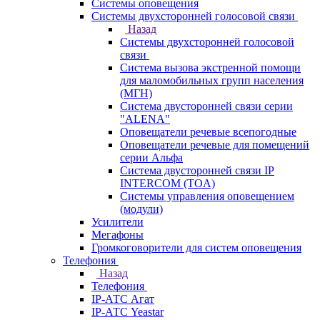
Системы оповещения
Системы двухсторонней голосовой связи
Назад
Системы двухсторонней голосовой
связи
Система вызова экстренной помощи
для маломобильных групп населения
(МГН)
Система двусторонней связи серии
"ALENA"
Оповещатели речевые всепогодные
Оповещатели речевые для помещений
серии Альфа
Система двусторонней связи IP
INTERCOM (TOA)
Системы управления оповещением
(модули)
Усилители
Мегафоны
Громкоговорители для систем оповещения
Телефония
Назад
Телефония
IP-АТС Агат
IP-АТС Yeastar