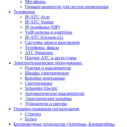
Мегафоны
Громкоговорители для систем оповещения
Телефония
IP-АТС Агат
IP-АТС Yeastar
IP-телефоны (SIP)
VoIP-шлюзы и адаптеры
IP-АТС Ericsson-LG
Системы записи разговоров
Телефоны, факсы
АТС Panasonic
Прочие АТС и аксессуары
Электротехническое оборудование
Розетки и выключатели
Шкафы электрические
Коробки монтажные
Светотехника
Schneider Electric
Автоматические выключатели
Электрические разъёмы
Удлинители и шнуры
Охранно-пожарная сигнализация
Стрелец
Болид
Беспроводные технологии (Антенны, Кронштейны,