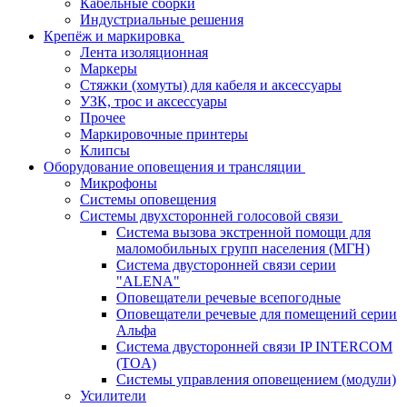
Кабельные сборки
Индустриальные решения
Крепёж и маркировка
Лента изоляционная
Маркеры
Стяжки (хомуты) для кабеля и аксессуары
УЗК, трос и аксессуары
Прочее
Маркировочные принтеры
Клипсы
Оборудование оповещения и трансляции
Микрофоны
Системы оповещения
Системы двухсторонней голосовой связи
Система вызова экстренной помощи для
маломобильных групп населения (МГН)
Система двусторонней связи серии
"ALENA"
Оповещатели речевые всепогодные
Оповещатели речевые для помещений серии
Альфа
Система двусторонней связи IP INTERCOM
(TOA)
Системы управления оповещением (модули)
Усилители