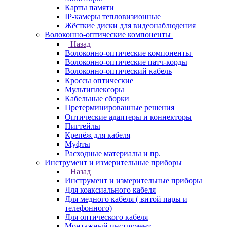
Карты памяти
IP-камеры тепловизионные
Жёсткие диски для видеонаблюдения
Волоконно-оптические компоненты
Назад
Волоконно-оптические компоненты
Волоконно-оптические патч-корды
Волоконно-оптический кабель
Кроссы оптические
Мультиплексоры
Кабельные сборки
Претерминированные решения
Оптические адаптеры и коннекторы
Пигтейлы
Крепёж для кабеля
Муфты
Расходные материалы и пр.
Инструмент и измерительные приборы
Назад
Инструмент и измерительные приборы
Для коаксиального кабеля
Для медного кабеля ( витой пары и
телефонного)
Для оптического кабеля
Монтажный инструмент