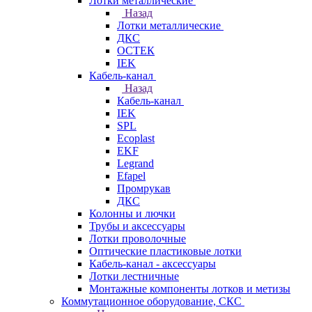
Лотки металлические
Назад
Лотки металлические
ДКС
ОСТЕК
IEK
Кабель-канал
Назад
Кабель-канал
IEK
SPL
Ecoplast
EKF
Legrand
Efapel
Промрукав
ДКС
Колонны и лючки
Трубы и аксессуары
Лотки проволочные
Оптические пластиковые лотки
Кабель-канал - аксессуары
Лотки лестничные
Монтажные компоненты лотков и метизы
Коммутационное оборудование, СКС