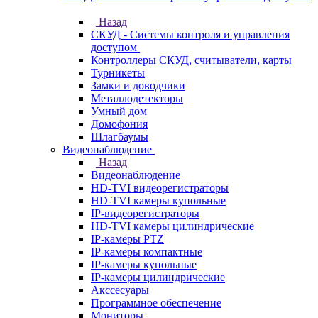
Назад
СКУД - Системы контроля и управления
доступом
Контроллеры СКУД, считыватели, карты
Турникеты
Замки и доводчики
Металлодетекторы
Умный дом
Домофония
Шлагбаумы
Видеонаблюдение
Назад
Видеонаблюдение
HD-TVI видеорегистраторы
HD-TVI камеры купольные
IP-видеорегистраторы
HD-TVI камеры цилиндрические
IP-камеры PTZ
IP-камеры компактные
IP-камеры купольные
IP-камеры цилиндрические
Акссесуары
Программное обеспечение
Мониторы