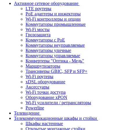
Активное сетевое оборудование
LTE роутеры
PoE адаптеры и инжекторы
Wi-Fi контроллеры и опции
Коммутаторы промышленные
Wi-Fi мосты
Грозозащита
Коммутаторы c PoE
Коммутаторы неуправляемые
Коммутаторы уличные
Коммутаторы управляемые
Конвертеры "Оптика - Медь"
Маршрутизаторы
Трансиверы GBIC, SFP и SFP+
Wi-Fi роутеры
xDSL оборудование
Аксессуары
Wi-Fi точки доступа
Оборудование хPON
Wi-Fi усилители / ретрансляторы
Powerline
Телевидение
Телекоммуникационные шкафы и стойки
Шкафы настенные
Открытые монтажные стойки