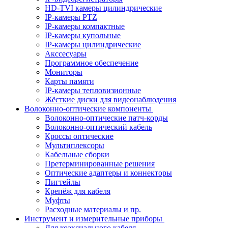
HD-TVI камеры цилиндрические
IP-камеры PTZ
IP-камеры компактные
IP-камеры купольные
IP-камеры цилиндрические
Акссесуары
Программное обеспечение
Мониторы
Карты памяти
IP-камеры тепловизионные
Жёсткие диски для видеонаблюдения
Волоконно-оптические компоненты
Волоконно-оптические патч-корды
Волоконно-оптический кабель
Кроссы оптические
Мультиплексоры
Кабельные сборки
Претерминированные решения
Оптические адаптеры и коннекторы
Пигтейлы
Крепёж для кабеля
Муфты
Расходные материалы и пр.
Инструмент и измерительные приборы
Для коаксиального кабеля