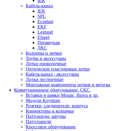
IEK
Кабель-канал
IEK
SPL
Ecoplast
EKF
Legrand
Efapel
Промрукав
ДКС
Колонны и лючки
Трубы и аксессуары
Лотки проволочные
Оптические пластиковые лотки
Кабель-канал - аксессуары
Лотки лестничные
Монтажные компоненты лотков и метизы
Коммутационное оборудование, СКС
Вставки и рамки Mosaic, Brava и др.
Модули Keystone
Розетки, соединители, корпуса
Коннекторы и колпачки
Патч-корды, шнуры
Патч-панели
Кроссовое оборудование