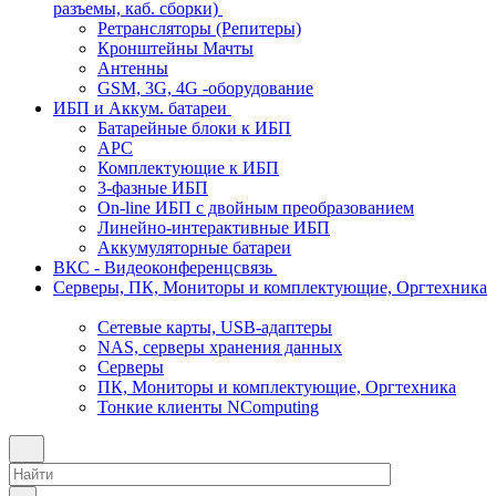
разъемы, каб. сборки)
Ретрансляторы (Репитеры)
Кронштейны Мачты
Антенны
GSM, 3G, 4G -оборудование
ИБП и Аккум. батареи
Батарейные блоки к ИБП
APC
Комплектующие к ИБП
3-фазные ИБП
On-line ИБП с двойным преобразованием
Линейно-интерактивные ИБП
Аккумуляторные батареи
ВКС - Видеоконференцсвязь
Серверы, ПК, Мониторы и комплектующие, Оргтехника
Сетевые карты, USB-адаптеры
NAS, серверы хранения данных
Серверы
ПК, Мониторы и комплектующие, Оргтехника
Тонкие клиенты NComputing