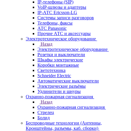
IP-телефоны (SIP)
VoIP-шлюзы и адаптеры
IP-АТС Ericsson-LG
Системы записи разговоров
Телефоны, факсы
АТС Panasonic
Прочие АТС и аксессуары
Электротехническое оборудование
Назад
Электротехническое оборудование
Розетки и выключатели
Шкафы электрические
Коробки монтажные
Светотехника
Schneider Electric
Автоматические выключатели
Электрические разъёмы
Удлинители и шнуры
Охранно-пожарная сигнализация
Назад
Охранно-пожарная сигнализация
Стрелец
Болид
Беспроводные технологии (Антенны,
Кронштейны, разъемы, каб. сборки)