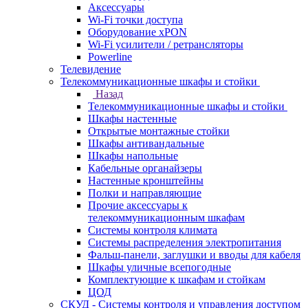
Аксессуары
Wi-Fi точки доступа
Оборудование хPON
Wi-Fi усилители / ретрансляторы
Powerline
Телевидение
Телекоммуникационные шкафы и стойки
Назад
Телекоммуникационные шкафы и стойки
Шкафы настенные
Открытые монтажные стойки
Шкафы антивандальные
Шкафы напольные
Кабельные органайзеры
Настенные кронштейны
Полки и направляющие
Прочие аксессуары к
телекоммуникационным шкафам
Системы контроля климата
Системы распределения электропитания
Фальш-панели, заглушки и вводы для кабеля
Шкафы уличные всепогодные
Комплектующие к шкафам и стойкам
ЦОД
СКУД - Системы контроля и управления доступом