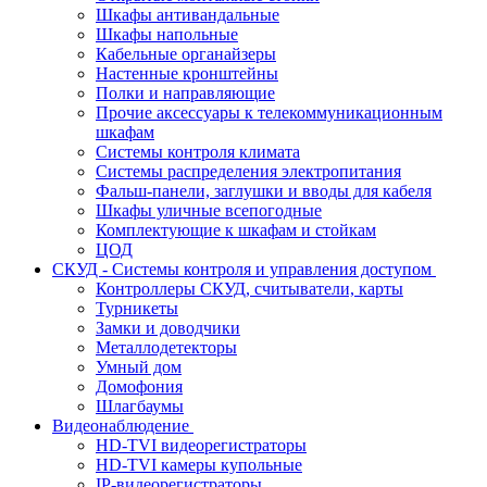
Шкафы антивандальные
Шкафы напольные
Кабельные органайзеры
Настенные кронштейны
Полки и направляющие
Прочие аксессуары к телекоммуникационным
шкафам
Системы контроля климата
Системы распределения электропитания
Фальш-панели, заглушки и вводы для кабеля
Шкафы уличные всепогодные
Комплектующие к шкафам и стойкам
ЦОД
СКУД - Системы контроля и управления доступом
Контроллеры СКУД, считыватели, карты
Турникеты
Замки и доводчики
Металлодетекторы
Умный дом
Домофония
Шлагбаумы
Видеонаблюдение
HD-TVI видеорегистраторы
HD-TVI камеры купольные
IP-видеорегистраторы