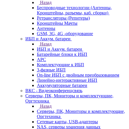
Назад
Беспроводные технологии (Антенны,
Кронштейны, разъемы, каб. сборки)
Ретрансляторы (Репитеры)
Кронштейны Мачты
Антенны
GSM, 3G, 4G -оборудование
ИБП и Аккум. батареи
Назад
ИБП и Аккум. батареи
Батарейные блоки к ИБП
APC
Комплектующие к ИБП
3-фазные ИБП
On-line ИБП с двойным преобразованием
Линейно-интерактивные ИБП
Аккумуляторные батареи
ВКС - Видеоконференцсвязь
Серверы, ПК, Мониторы и комплектующие,
Оргтехника
Назад
Серверы, ПК, Мониторы и комплектующие,
Оргтехника
Сетевые карты, USB-адаптеры
NAS, серверы хранения данных