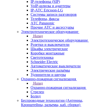
IP-телефоны (SIP)
VoIP-шлюзы и адаптеры
IP-АТС Ericsson-LG
Системы записи разговоров
Телефоны, факсы
АТС Panasonic
Прочие АТС и аксессуары
Электротехническое оборудование
Назад
Электротехническое оборудование
Розетки и выключатели
Шкафы электрические
Коробки монтажные
Светотехника
Schneider Electric
Автоматические выключатели
Электрические разъёмы
Удлинители и шнуры
Охранно-пожарная сигнализация
Назад
Охранно-пожарная сигнализация
Стрелец
Болид
Беспроводные технологии (Антенны,
Кронштейны, разъемы, каб. сборки)