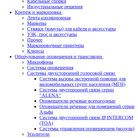
Кабельные сборки
Индустриальные решения
Крепёж и маркировка
Лента изоляционная
Маркеры
Стяжки (хомуты) для кабеля и аксессуары
УЗК, трос и аксессуары
Прочее
Маркировочные принтеры
Клипсы
Оборудование оповещения и трансляции
Микрофоны
Системы оповещения
Системы двухсторонней голосовой связи
Система вызова экстренной помощи для
маломобильных групп населения (МГН)
Система двусторонней связи серии
"ALENA"
Оповещатели речевые всепогодные
Оповещатели речевые для помещений серии
Альфа
Система двусторонней связи IP INTERCOM
(TOA)
Системы управления оповещением (модули)
Усилители