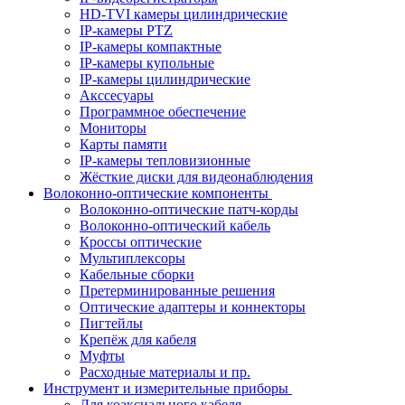
HD-TVI камеры цилиндрические
IP-камеры PTZ
IP-камеры компактные
IP-камеры купольные
IP-камеры цилиндрические
Акссесуары
Программное обеспечение
Мониторы
Карты памяти
IP-камеры тепловизионные
Жёсткие диски для видеонаблюдения
Волоконно-оптические компоненты
Волоконно-оптические патч-корды
Волоконно-оптический кабель
Кроссы оптические
Мультиплексоры
Кабельные сборки
Претерминированные решения
Оптические адаптеры и коннекторы
Пигтейлы
Крепёж для кабеля
Муфты
Расходные материалы и пр.
Инструмент и измерительные приборы
Для коаксиального кабеля