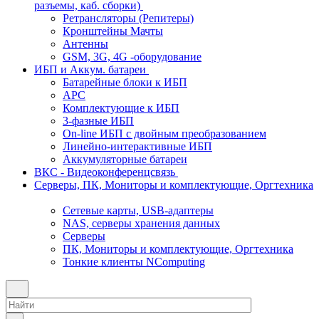
разъемы, каб. сборки)
Ретрансляторы (Репитеры)
Кронштейны Мачты
Антенны
GSM, 3G, 4G -оборудование
ИБП и Аккум. батареи
Батарейные блоки к ИБП
APC
Комплектующие к ИБП
3-фазные ИБП
On-line ИБП с двойным преобразованием
Линейно-интерактивные ИБП
Аккумуляторные батареи
ВКС - Видеоконференцсвязь
Серверы, ПК, Мониторы и комплектующие, Оргтехника
Сетевые карты, USB-адаптеры
NAS, серверы хранения данных
Серверы
ПК, Мониторы и комплектующие, Оргтехника
Тонкие клиенты NComputing