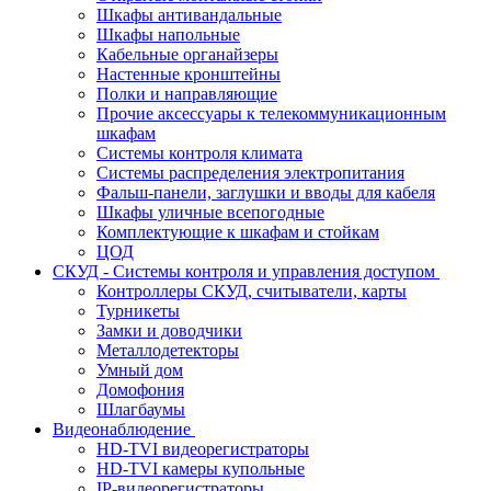
Шкафы антивандальные
Шкафы напольные
Кабельные органайзеры
Настенные кронштейны
Полки и направляющие
Прочие аксессуары к телекоммуникационным
шкафам
Системы контроля климата
Системы распределения электропитания
Фальш-панели, заглушки и вводы для кабеля
Шкафы уличные всепогодные
Комплектующие к шкафам и стойкам
ЦОД
СКУД - Системы контроля и управления доступом
Контроллеры СКУД, считыватели, карты
Турникеты
Замки и доводчики
Металлодетекторы
Умный дом
Домофония
Шлагбаумы
Видеонаблюдение
HD-TVI видеорегистраторы
HD-TVI камеры купольные
IP-видеорегистраторы