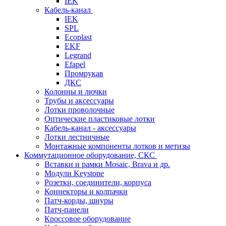
IEK
Кабель-канал
IEK
SPL
Ecoplast
EKF
Legrand
Efapel
Промрукав
ДКС
Колонны и лючки
Трубы и аксессуары
Лотки проволочные
Оптические пластиковые лотки
Кабель-канал - аксессуары
Лотки лестничные
Монтажные компоненты лотков и метизы
Коммутационное оборудование, СКС
Вставки и рамки Mosaic, Brava и др.
Модули Keystone
Розетки, соединители, корпуса
Коннекторы и колпачки
Патч-корды, шнуры
Патч-панели
Кроссовое оборудование