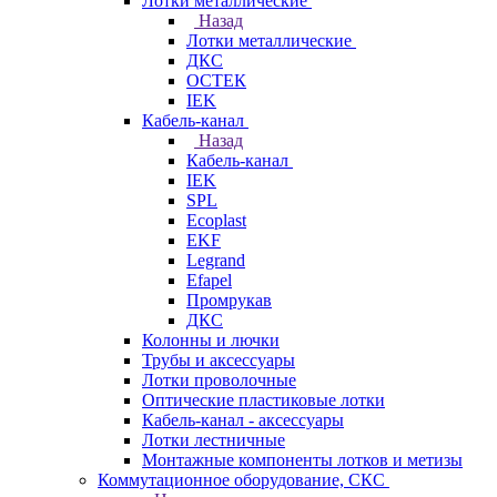
Лотки металлические
Назад
Лотки металлические
ДКС
ОСТЕК
IEK
Кабель-канал
Назад
Кабель-канал
IEK
SPL
Ecoplast
EKF
Legrand
Efapel
Промрукав
ДКС
Колонны и лючки
Трубы и аксессуары
Лотки проволочные
Оптические пластиковые лотки
Кабель-канал - аксессуары
Лотки лестничные
Монтажные компоненты лотков и метизы
Коммутационное оборудование, СКС