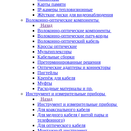
Карты памяти
IP-камеры тепловизионные
Жёсткие диски для видеонаблюдения
Волоконно-оптические компоненты
Назад
Волоконно-оптические компоненты
Волоконно-оптические патч-корды
Волоконно-оптический кабель
Кроссы оптические
Мультиплексоры
Кабельные сборки
Претерминированные решения
Оптические адаптеры и коннекторы
Пигтейлы
Крепёж для кабеля
Муфты
Расходные материалы и пр.
Инструмент и измерительные приборы
Назад
Инструмент и измерительные приборы
Для коаксиального кабеля
Для медного кабеля ( витой пары и
телефонного)
Для оптического кабеля
Монтажный инструмент