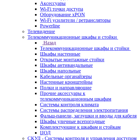
Аксессуары
Wi-Fi точки доступа
Оборудование хPON
Wi-Fi усилители / ретрансляторы
Powerline
Телевидение
Телекоммуникационные шкафы и стойки
Назад
Телекоммуникационные шкафы и стойки
Шкафы настенные
Открытые монтажные стойки
Шкафы антивандальные
Шкафы напольные
Кабельные органайзеры
Настенные кронштейны
Полки и направляющие
Прочие аксессуары к
телекоммуникационным шкафам
Системы контроля климата
Системы распределения электропитания
Фальш-панели, заглушки и вводы для кабеля
Шкафы уличные всепогодные
Комплектующие к шкафам и стойкам
ЦОД
СКУД - Системы контроля и управления доступом