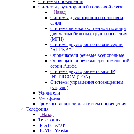
Системы оповещения
Системы двухсторонней голосовой связи
Назад
Системы двухсторонней голосовой
связи
Система вызова экстренной помощи
для маломобильных групп населения
(МГН)
Система двусторонней связи серии
"ALENA"
Оповещатели речевые всепогодные
Оповещатели речевые для помещений
серии Альфа
Система двусторонней связи IP
INTERCOM (TOA)
Системы управления оповещением
(модули)
Усилители
Мегафоны
Громкоговорители для систем оповещения
Телефония
Назад
Телефония
IP-АТС Агат
IP-АТС Yeastar