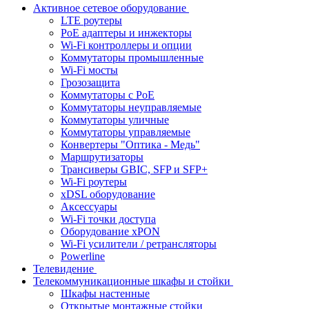
Активное сетевое оборудование
LTE роутеры
PoE адаптеры и инжекторы
Wi-Fi контроллеры и опции
Коммутаторы промышленные
Wi-Fi мосты
Грозозащита
Коммутаторы c PoE
Коммутаторы неуправляемые
Коммутаторы уличные
Коммутаторы управляемые
Конвертеры "Оптика - Медь"
Маршрутизаторы
Трансиверы GBIC, SFP и SFP+
Wi-Fi роутеры
xDSL оборудование
Аксессуары
Wi-Fi точки доступа
Оборудование хPON
Wi-Fi усилители / ретрансляторы
Powerline
Телевидение
Телекоммуникационные шкафы и стойки
Шкафы настенные
Открытые монтажные стойки