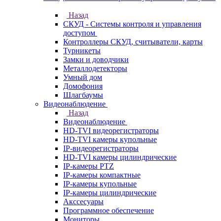
Назад
СКУД - Системы контроля и управления
доступом
Контроллеры СКУД, считыватели, карты
Турникеты
Замки и доводчики
Металлодетекторы
Умный дом
Домофония
Шлагбаумы
Видеонаблюдение
Назад
Видеонаблюдение
HD-TVI видеорегистраторы
HD-TVI камеры купольные
IP-видеорегистраторы
HD-TVI камеры цилиндрические
IP-камеры PTZ
IP-камеры компактные
IP-камеры купольные
IP-камеры цилиндрические
Акссесуары
Программное обеспечение
Мониторы