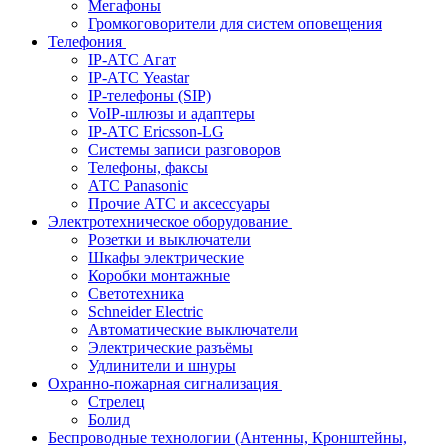
Мегафоны
Громкоговорители для систем оповещения
Телефония
IP-АТС Агат
IP-АТС Yeastar
IP-телефоны (SIP)
VoIP-шлюзы и адаптеры
IP-АТС Ericsson-LG
Системы записи разговоров
Телефоны, факсы
АТС Panasonic
Прочие АТС и аксессуары
Электротехническое оборудование
Розетки и выключатели
Шкафы электрические
Коробки монтажные
Светотехника
Schneider Electric
Автоматические выключатели
Электрические разъёмы
Удлинители и шнуры
Охранно-пожарная сигнализация
Стрелец
Болид
Беспроводные технологии (Антенны, Кронштейны,