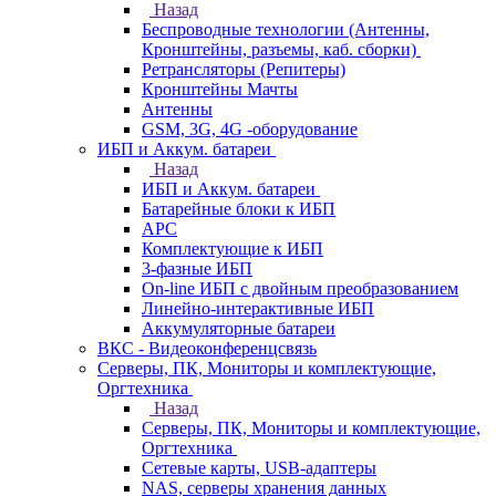
Назад
Беспроводные технологии (Антенны,
Кронштейны, разъемы, каб. сборки)
Ретрансляторы (Репитеры)
Кронштейны Мачты
Антенны
GSM, 3G, 4G -оборудование
ИБП и Аккум. батареи
Назад
ИБП и Аккум. батареи
Батарейные блоки к ИБП
APC
Комплектующие к ИБП
3-фазные ИБП
On-line ИБП с двойным преобразованием
Линейно-интерактивные ИБП
Аккумуляторные батареи
ВКС - Видеоконференцсвязь
Серверы, ПК, Мониторы и комплектующие,
Оргтехника
Назад
Серверы, ПК, Мониторы и комплектующие,
Оргтехника
Сетевые карты, USB-адаптеры
NAS, серверы хранения данных