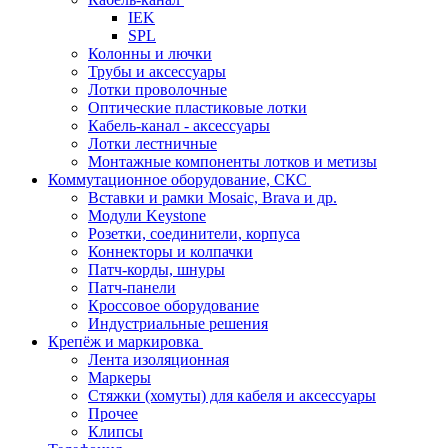
IEK
SPL
Колонны и лючки
Трубы и аксессуары
Лотки проволочные
Оптические пластиковые лотки
Кабель-канал - аксессуары
Лотки лестничные
Монтажные компоненты лотков и метизы
Коммутационное оборудование, СКС
Вставки и рамки Mosaic, Brava и др.
Модули Keystone
Розетки, соединители, корпуса
Коннекторы и колпачки
Патч-корды, шнуры
Патч-панели
Кроссовое оборудование
Индустриальные решения
Крепёж и маркировка
Лента изоляционная
Маркеры
Стяжки (хомуты) для кабеля и аксессуары
Прочее
Клипсы