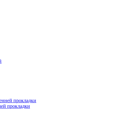
й
ренней прокладки
ней прокладки