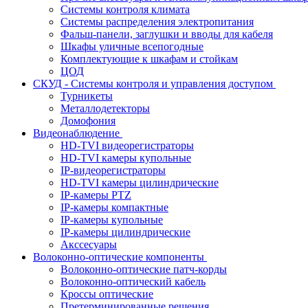
Системы контроля климата
Системы распределения электропитания
Фальш-панели, заглушки и вводы для кабеля
Шкафы уличные всепогодные
Комплектующие к шкафам и стойкам
ЦОД
СКУД - Системы контроля и управления доступом
Турникеты
Металлодетекторы
Домофония
Видеонаблюдение
HD-TVI видеорегистраторы
HD-TVI камеры купольные
IP-видеорегистраторы
HD-TVI камеры цилиндрические
IP-камеры PTZ
IP-камеры компактные
IP-камеры купольные
IP-камеры цилиндрические
Акссесуары
Волоконно-оптические компоненты
Волоконно-оптические патч-корды
Волоконно-оптический кабель
Кроссы оптические
Претерминированные решения