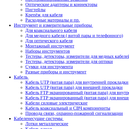
Оптические адаптеры и коннекторы
Пигтейлы
Крепёж для кабеля
Расходные материалы и пр.
Инструмент и измерительные приборы
Для коаксиального кабеля
Для медного кабеля ( витой пары и телефонного)
Для оптического кабеля
Монтажный инструмент
Наборы инструментов
Тестеры, детекторы, измерители для медных кабеле
Тестеры, детекторы, измерители для оптики
Сумки для инструмента
Разные приборы и инструмент
Кабель
Кабель UTP (витая пара) для внутренней прокладки
Кабель UTP (витая пара) для внешней прокладки
Кабель FTP экранированный (витая пара) для внут
Кабель FTP экранированный (витая пара) для внеш
Кабели силовые электрические
Кабель коаксиальный и СВЧ компоненнты
Провода связи, охранно-пожарной сигнализации
Кабеленесущие системы
Лотки металлические
Кабель-канал