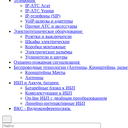
Телефония
IP-АТС Агат
IP-АТС Yeastar
IP-телефоны (SIP)
VoIP-шлюзы и адаптеры
Прочие АТС и аксессуары
Электротехническое оборудование
Розетки и выключатели
Шкафы электрические
Коробки монтажные
Электрические разъёмы
Удлинители и шнуры
Охранно-пожарная сигнализация
Беспроводные технологии (Антенны, Кронштейны, разъем
Кронштейны Мачты
Антенны
ИБП и Аккум. батареи
Батарейные блоки к ИБП
Комплектующие к ИБП
On-line ИБП с двойным преобразованием
Линейно-интерактивные ИБП
ВКС - Видеоконференцсвязь