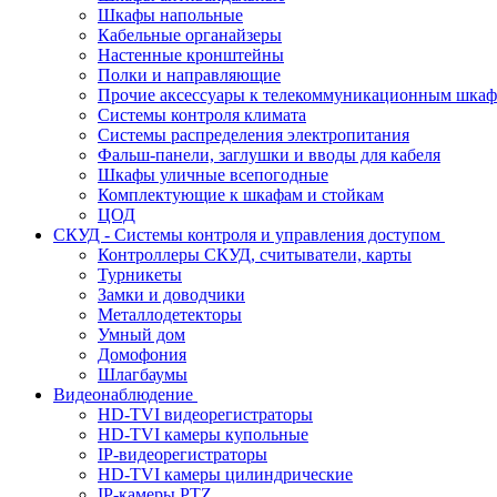
Шкафы напольные
Кабельные органайзеры
Настенные кронштейны
Полки и направляющие
Прочие аксессуары к телекоммуникационным шка
Системы контроля климата
Системы распределения электропитания
Фальш-панели, заглушки и вводы для кабеля
Шкафы уличные всепогодные
Комплектующие к шкафам и стойкам
ЦОД
СКУД - Системы контроля и управления доступом
Контроллеры СКУД, считыватели, карты
Турникеты
Замки и доводчики
Металлодетекторы
Умный дом
Домофония
Шлагбаумы
Видеонаблюдение
HD-TVI видеорегистраторы
HD-TVI камеры купольные
IP-видеорегистраторы
HD-TVI камеры цилиндрические
IP-камеры PTZ