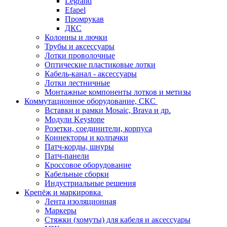
Legrand
Efapel
Промрукав
ДКС
Колонны и лючки
Трубы и аксессуары
Лотки проволочные
Оптические пластиковые лотки
Кабель-канал - аксессуары
Лотки лестничные
Монтажные компоненты лотков и метизы
Коммутационное оборудование, СКС
Вставки и рамки Mosaic, Brava и др.
Модули Keystone
Розетки, соединители, корпуса
Коннекторы и колпачки
Патч-корды, шнуры
Патч-панели
Кроссовое оборудование
Кабельные сборки
Индустриальные решения
Крепёж и маркировка
Лента изоляционная
Маркеры
Стяжки (хомуты) для кабеля и аксессуары