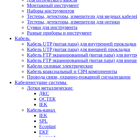
Монтажный инструмент
Наборы инструментов
Тестеры, детекторы, измерители для медных кабеле
Тестеры, детекторы, измерители для оптики
Сумки для инструмента
Разные приборы и инструмент
Кабель
Кабель UTP (витая пара) для внутренней прокладки
Кабель UTP (витая пара) для внешней прокладки
Кабель FTP экранированный (витая пара) для внут
Кабель FTP экранированный (витая пара) для внеш
Кабели силовые электрические
Кабель коаксиальный и СВЧ компоненнты
Провода связи, охранно-пожарной сигнализации
Кабеленесущие системы
Лотки металлические
ДКС
ОСТЕК
IEK
Кабель-канал
IEK
SPL
Ecoplast
EKF