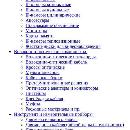
IP-камеры компактные
IP-камеры купольные
IP-камеры цилиндрические
Акссесуары
Программное обеспечение
Мониторы
Карты памяти
IP-камеры тепловизионные
Жёсткие диски для видеонаблюдения
Волоконно-оптические компоненты
Волоконно-оптические патч-корды
Волоконно-оптический кабель
Кроссы оптические
Мультиплексоры
Кабельные сборки
Претерминированные решения
Оптические адаптеры и коннекторы
Пигтейлы
Крепёж для кабеля
Муфты
Расходные материалы и пр.
Инструмент и измерительные приборы
Для коаксиального кабеля
Для медного кабеля ( витой пары и телефонного)
Для оптического кабеля