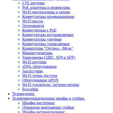
LTE роутеры
PoE адаптеры и инжекторы
Wi-Fi контроллеры и опции
Коммутаторы промышленные
Wi-Fi мосты
Грозозащита
Коммутаторы c PoE
Коммутаторы неуправляемые
Коммутаторы уличные
Коммутаторы управляемые
Конвертеры "Оптика - Медь"
Маршрутизаторы
Трансиверы GBIC, SFP и SFP+
Wi-Fi роутеры
xDSL оборудование
Аксессуары
Wi-Fi точки доступа
Оборудование хPON
Wi-Fi усилители / ретрансляторы
Powerline
Телевидение
Телекоммуникационные шкафы и стойки
Шкафы настенные
Открытые монтажные стойки
Шкафы антивандальные