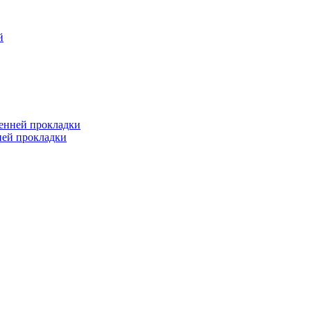
й
ренней прокладки
ней прокладки