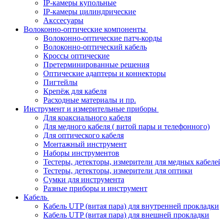
IP-камеры купольные
IP-камеры цилиндрические
Акссесуары
Волоконно-оптические компоненты
Волоконно-оптические патч-корды
Волоконно-оптический кабель
Кроссы оптические
Претерминированные решения
Оптические адаптеры и коннекторы
Пигтейлы
Крепёж для кабеля
Расходные материалы и пр.
Инструмент и измерительные приборы
Для коаксиального кабеля
Для медного кабеля ( витой пары и телефонного)
Для оптического кабеля
Монтажный инструмент
Наборы инструментов
Тестеры, детекторы, измерители для медных кабеле
Тестеры, детекторы, измерители для оптики
Сумки для инструмента
Разные приборы и инструмент
Кабель
Кабель UTP (витая пара) для внутренней прокладки
Кабель UTP (витая пара) для внешней прокладки