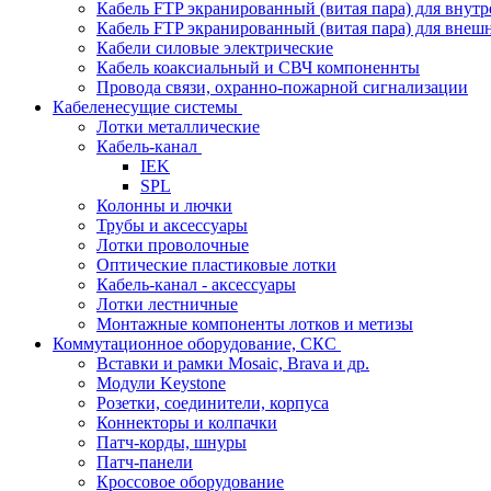
Кабель FTP экранированный (витая пара) для внут
Кабель FTP экранированный (витая пара) для внеш
Кабели силовые электрические
Кабель коаксиальный и СВЧ компоненнты
Провода связи, охранно-пожарной сигнализации
Кабеленесущие системы
Лотки металлические
Кабель-канал
IEK
SPL
Колонны и лючки
Трубы и аксессуары
Лотки проволочные
Оптические пластиковые лотки
Кабель-канал - аксессуары
Лотки лестничные
Монтажные компоненты лотков и метизы
Коммутационное оборудование, СКС
Вставки и рамки Mosaic, Brava и др.
Модули Keystone
Розетки, соединители, корпуса
Коннекторы и колпачки
Патч-корды, шнуры
Патч-панели
Кроссовое оборудование