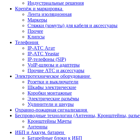
Индустриальные решения
Крепёж и маркировка
Лента изоляционная
Маркеры
Стяжки (хомуты) для кабеля и аксессуары
Прочее
Клипсы
Телефония
IP-АТС Агат
IP-АТС Yeastar
IP-телефоны (SIP)
VoIP-шлюзы и адаптеры
Прочие АТС и аксессуары
Электротехническое оборудование
Розетки и выключатели
Шкафы электрические
Коробки монтажные
Электрические разъёмы
Удлинители и шнуры
Охранно-пожарная сигнализация
Беспроводные технологии (Антенны, Кронштейны, разъем
Кронштейны Мачты
Антенны
ИБП и Аккум. батареи
Батарейные блоки к ИБП