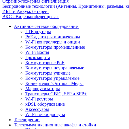
Охранно-пожарная сигнализация
Беспроводные технологии (Антенны, Кронштейны, разъемы, ка
ИБП и Аккум. батареи
ВКС - Видеоконференцсвязь
Активное сетевое оборудование
LTE роутеры
PoE адаптеры и инжекторы
Wi-Fi контроллеры и опции
Коммутаторы промышленные
Wi-Fi мосты
Грозозащита
Коммутаторы c PoE
Коммутаторы неуправляемые
Коммутаторы уличные
Коммутаторы управляемые
Конвертеры "Оптика - Медь"
Маршрутизаторы
Трансиверы GBIC, SFP и SFP+
Wi-Fi роутеры
xDSL оборудование
Аксессуары
Wi-Fi точки доступа
Телевидение
Телекоммуникационные шкафы и стойки