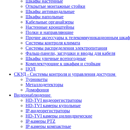
Шкафы настенные
Открытые монтажные стойки
Шкафы антивандальные
Шкафы напольные
Кабельные органайзеры
Настенные кронштейны
Полки и направляющие
Прочие аксессуары к телекоммуникационным шка
Системы контроля климата
Системы распределения электропитания
Фальш-панели, заглушки и вводы для кабеля
Шкафы уличные всепогодные
Комплектующие к шкафам и стойкам
ЦОД
СКУД - Системы контроля и управления доступом
Турникеты
Металлодетекторы
Домофония
Видеонаблюдение
HD-TVI видеорегистраторы
HD-TVI камеры купольные
IP-видеорегистраторы
HD-TVI камеры цилиндрические
IP-камеры PTZ
IP-камеры компактные