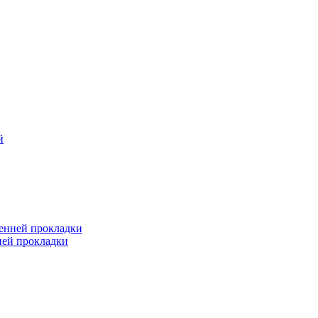
й
ренней прокладки
ней прокладки