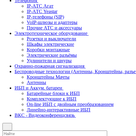
Телефония
IP-АТС Агат
IP-АТС Yeastar
IP-телефоны (SIP)
VoIP-шлюзы и адаптеры
Прочие АТС и аксессуары
Электротехническое оборудование
Розетки и выключатели
Шкафы электрические
Коробки монтажные
Электрические разъёмы
Удлинители и шнуры
Охранно-пожарная сигнализация
Беспроводные технологии (Антенны, Кронштейны, разъем
Кронштейны Мачты
Антенны
ИБП и Аккум. батареи
Батарейные блоки к ИБП
Комплектующие к ИБП
On-line ИБП с двойным преобразованием
Линейно-интерактивные ИБП
ВКС - Видеоконференцсвязь