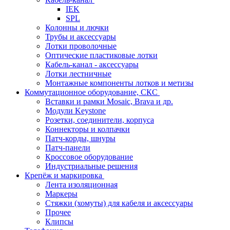
IEK
SPL
Колонны и лючки
Трубы и аксессуары
Лотки проволочные
Оптические пластиковые лотки
Кабель-канал - аксессуары
Лотки лестничные
Монтажные компоненты лотков и метизы
Коммутационное оборудование, СКС
Вставки и рамки Mosaic, Brava и др.
Модули Keystone
Розетки, соединители, корпуса
Коннекторы и колпачки
Патч-корды, шнуры
Патч-панели
Кроссовое оборудование
Индустриальные решения
Крепёж и маркировка
Лента изоляционная
Маркеры
Стяжки (хомуты) для кабеля и аксессуары
Прочее
Клипсы