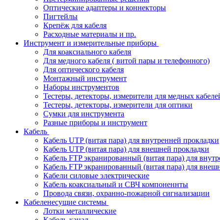
Оптические адаптеры и коннекторы
Пигтейлы
Крепёж для кабеля
Расходные материалы и пр.
Инструмент и измерительные приборы
Для коаксиального кабеля
Для медного кабеля ( витой пары и телефонного)
Для оптического кабеля
Монтажный инструмент
Наборы инструментов
Тестеры, детекторы, измерители для медных кабеле
Тестеры, детекторы, измерители для оптики
Сумки для инструмента
Разные приборы и инструмент
Кабель
Кабель UTP (витая пара) для внутренней прокладки
Кабель UTP (витая пара) для внешней прокладки
Кабель FTP экранированный (витая пара) для внут
Кабель FTP экранированный (витая пара) для внеш
Кабели силовые электрические
Кабель коаксиальный и СВЧ компоненнты
Провода связи, охранно-пожарной сигнализации
Кабеленесущие системы
Лотки металлические
Кабель-канал