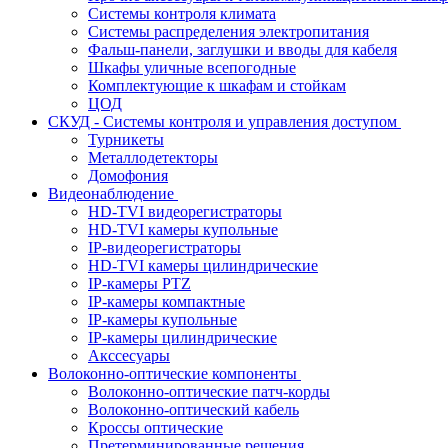
Системы контроля климата
Системы распределения электропитания
Фальш-панели, заглушки и вводы для кабеля
Шкафы уличные всепогодные
Комплектующие к шкафам и стойкам
ЦОД
СКУД - Системы контроля и управления доступом
Турникеты
Металлодетекторы
Домофония
Видеонаблюдение
HD-TVI видеорегистраторы
HD-TVI камеры купольные
IP-видеорегистраторы
HD-TVI камеры цилиндрические
IP-камеры PTZ
IP-камеры компактные
IP-камеры купольные
IP-камеры цилиндрические
Акссесуары
Волоконно-оптические компоненты
Волоконно-оптические патч-корды
Волоконно-оптический кабель
Кроссы оптические
Претерминированные решения