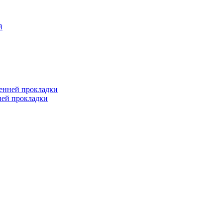
й
ренней прокладки
ней прокладки