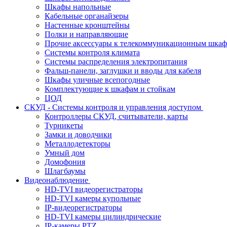
Шкафы напольные
Кабельные органайзеры
Настенные кронштейны
Полки и направляющие
Прочие аксессуары к телекоммуникационным шка
Системы контроля климата
Системы распределения электропитания
Фальш-панели, заглушки и вводы для кабеля
Шкафы уличные всепогодные
Комплектующие к шкафам и стойкам
ЦОД
СКУД - Системы контроля и управления доступом
Контроллеры СКУД, считыватели, карты
Турникеты
Замки и доводчики
Металлодетекторы
Умный дом
Домофония
Шлагбаумы
Видеонаблюдение
HD-TVI видеорегистраторы
HD-TVI камеры купольные
IP-видеорегистраторы
HD-TVI камеры цилиндрические
IP-камеры PTZ