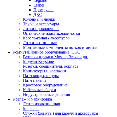
Legrand
Efapel
Промрукав
ДКС
Колонны и лючки
Трубы и аксессуары
Лотки проволочные
Оптические пластиковые лотки
Кабель-канал - аксессуары
Лотки лестничные
Монтажные компоненты лотков и метизы
Коммутационное оборудование, СКС
Вставки и рамки Mosaic, Brava и др.
Модули Keystone
Розетки, соединители, корпуса
Коннекторы и колпачки
Патч-корды, шнуры
Патч-панели
Кроссовое оборудование
Кабельные сборки
Индустриальные решения
Крепёж и маркировка
Лента изоляционная
Маркеры
Стяжки (хомуты) для кабеля и аксессуары