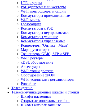
LTE роутеры
PoE адаптеры и инжекторы
Wi-Fi контроллеры и опции
Коммутаторы промышленные
Wi-Fi мосты
Грозозащита
Коммутаторы c PoE
Коммутаторы неуправляемые
Коммутаторы уличные
Коммутаторы управляемые
Конвертеры "Оптика - Медь"
Маршрутизаторы
Трансиверы GBIC, SFP и SFP+
Wi-Fi роутеры
xDSL оборудование
Аксессуары
Wi-Fi точки доступа
Оборудование хPON
Wi-Fi усилители / ретрансляторы
Powerline
Телевидение
Телекоммуникационные шкафы и стойки
Шкафы настенные
Открытые монтажные стойки
Шкафы антивандальные