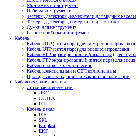
Монтажный инструмент
Наборы инструментов
Тестеры, детекторы, измерители для медных кабеле
Тестеры, детекторы, измерители для оптики
Сумки для инструмента
Разные приборы и инструмент
Кабель
Кабель UTP (витая пара) для внутренней прокладки
Кабель UTP (витая пара) для внешней прокладки
Кабель FTP экранированный (витая пара) для внут
Кабель FTP экранированный (витая пара) для внеш
Кабели силовые электрические
Кабель коаксиальный и СВЧ компоненнты
Провода связи, охранно-пожарной сигнализации
Кабеленесущие системы
Лотки металлические
ДКС
ОСТЕК
IEK
Кабель-канал
IEK
SPL
Ecoplast
EKF