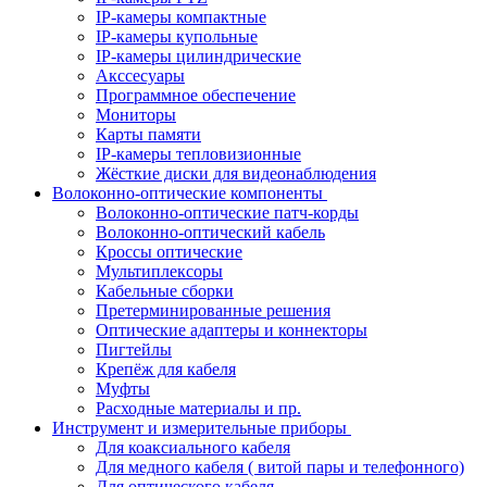
IP-камеры компактные
IP-камеры купольные
IP-камеры цилиндрические
Акссесуары
Программное обеспечение
Мониторы
Карты памяти
IP-камеры тепловизионные
Жёсткие диски для видеонаблюдения
Волоконно-оптические компоненты
Волоконно-оптические патч-корды
Волоконно-оптический кабель
Кроссы оптические
Мультиплексоры
Кабельные сборки
Претерминированные решения
Оптические адаптеры и коннекторы
Пигтейлы
Крепёж для кабеля
Муфты
Расходные материалы и пр.
Инструмент и измерительные приборы
Для коаксиального кабеля
Для медного кабеля ( витой пары и телефонного)
Для оптического кабеля