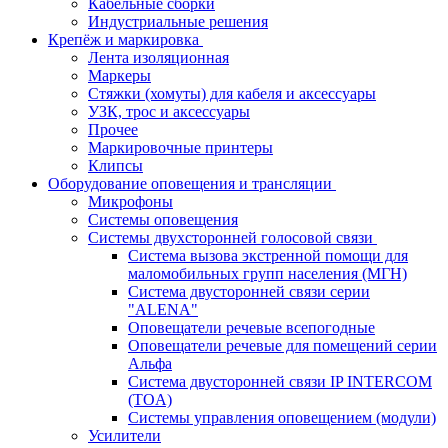
Кабельные сборки
Индустриальные решения
Крепёж и маркировка
Лента изоляционная
Маркеры
Стяжки (хомуты) для кабеля и аксессуары
УЗК, трос и аксессуары
Прочее
Маркировочные принтеры
Клипсы
Оборудование оповещения и трансляции
Микрофоны
Системы оповещения
Системы двухсторонней голосовой связи
Система вызова экстренной помощи для
маломобильных групп населения (МГН)
Система двусторонней связи серии
"ALENA"
Оповещатели речевые всепогодные
Оповещатели речевые для помещений серии
Альфа
Система двусторонней связи IP INTERCOM
(TOA)
Системы управления оповещением (модули)
Усилители