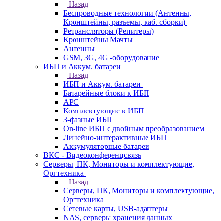
Назад
Беспроводные технологии (Антенны,
Кронштейны, разъемы, каб. сборки)
Ретрансляторы (Репитеры)
Кронштейны Мачты
Антенны
GSM, 3G, 4G -оборудование
ИБП и Аккум. батареи
Назад
ИБП и Аккум. батареи
Батарейные блоки к ИБП
APC
Комплектующие к ИБП
3-фазные ИБП
On-line ИБП с двойным преобразованием
Линейно-интерактивные ИБП
Аккумуляторные батареи
ВКС - Видеоконференцсвязь
Серверы, ПК, Мониторы и комплектующие,
Оргтехника
Назад
Серверы, ПК, Мониторы и комплектующие,
Оргтехника
Сетевые карты, USB-адаптеры
NAS, серверы хранения данных