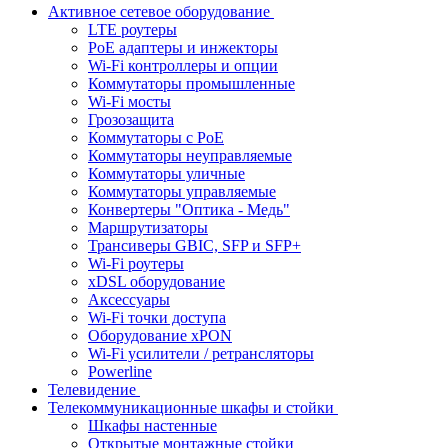
Активное сетевое оборудование
LTE роутеры
PoE адаптеры и инжекторы
Wi-Fi контроллеры и опции
Коммутаторы промышленные
Wi-Fi мосты
Грозозащита
Коммутаторы c PoE
Коммутаторы неуправляемые
Коммутаторы уличные
Коммутаторы управляемые
Конвертеры "Оптика - Медь"
Маршрутизаторы
Трансиверы GBIC, SFP и SFP+
Wi-Fi роутеры
xDSL оборудование
Аксессуары
Wi-Fi точки доступа
Оборудование хPON
Wi-Fi усилители / ретрансляторы
Powerline
Телевидение
Телекоммуникационные шкафы и стойки
Шкафы настенные
Открытые монтажные стойки