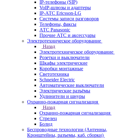
IP-телефоны (SIP)
VoIP-шлюзы и адаптеры
IP-АТС Ericsson-LG
Системы записи разговоров
Телефоны, факсы
АТС Panasonic
Прочие АТС и аксессуары
Электротехническое оборудование
Назад
Электротехническое оборудование
Розетки и выключатели
Шкафы электрические
Коробки монтажные
Светотехника
Schneider Electric
Автоматические выключатели
Электрические разъёмы
Удлинители и шнуры
Охранно-пожарная сигнализация
Назад
Охранно-пожарная сигнализация
Стрелец
Болид
Беспроводные технологии (Антенны,
Кронштейны, разъемы, каб. сборки)