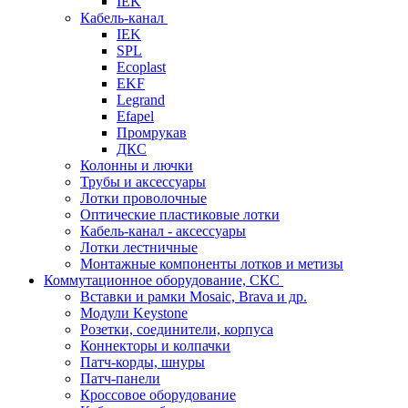
IEK
Кабель-канал
IEK
SPL
Ecoplast
EKF
Legrand
Efapel
Промрукав
ДКС
Колонны и лючки
Трубы и аксессуары
Лотки проволочные
Оптические пластиковые лотки
Кабель-канал - аксессуары
Лотки лестничные
Монтажные компоненты лотков и метизы
Коммутационное оборудование, СКС
Вставки и рамки Mosaic, Brava и др.
Модули Keystone
Розетки, соединители, корпуса
Коннекторы и колпачки
Патч-корды, шнуры
Патч-панели
Кроссовое оборудование