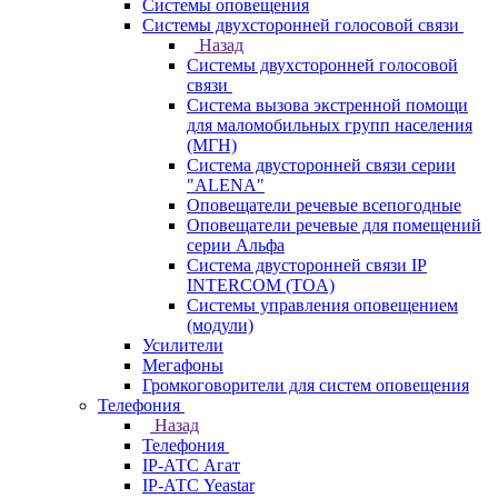
Системы оповещения
Системы двухсторонней голосовой связи
Назад
Системы двухсторонней голосовой
связи
Система вызова экстренной помощи
для маломобильных групп населения
(МГН)
Система двусторонней связи серии
"ALENA"
Оповещатели речевые всепогодные
Оповещатели речевые для помещений
серии Альфа
Система двусторонней связи IP
INTERCOM (TOA)
Системы управления оповещением
(модули)
Усилители
Мегафоны
Громкоговорители для систем оповещения
Телефония
Назад
Телефония
IP-АТС Агат
IP-АТС Yeastar