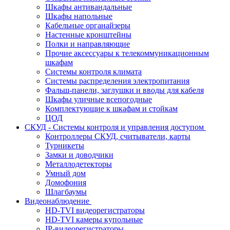
Шкафы антивандальные
Шкафы напольные
Кабельные органайзеры
Настенные кронштейны
Полки и направляющие
Прочие аксессуары к телекоммуникационным
шкафам
Системы контроля климата
Системы распределения электропитания
Фальш-панели, заглушки и вводы для кабеля
Шкафы уличные всепогодные
Комплектующие к шкафам и стойкам
ЦОД
СКУД - Системы контроля и управления доступом
Контроллеры СКУД, считыватели, карты
Турникеты
Замки и доводчики
Металлодетекторы
Умный дом
Домофония
Шлагбаумы
Видеонаблюдение
HD-TVI видеорегистраторы
HD-TVI камеры купольные
IP-видеорегистраторы