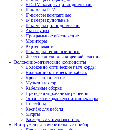
HD-TVI камеры цилиндрические
IP-камеры PTZ
IP-камеры компактные
IP-камеры купольные
IP-камеры цилиндрические
Акссесуары
Программное обеспечение
Мониторы
Карты памяти
IP-камеры тепловизионные
Жёсткие диски для видеонаблюдения
Волоконно-оптические компоненты
Волоконно-оптические патч-корды
Волоконно-оптический кабель
Кроссы оптические
Мультиплексоры
Кабельные сборки
Претерминированные решения
Оптические адаптеры и коннекторы
Пигтейлы
Крепёж для кабеля
Муфты
Расходные материалы и пр.
Инструмент и измерительные приборы
Для коаксиального кабеля