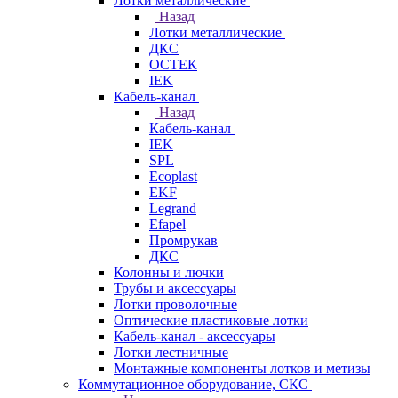
Лотки металлические
Назад
Лотки металлические
ДКС
ОСТЕК
IEK
Кабель-канал
Назад
Кабель-канал
IEK
SPL
Ecoplast
EKF
Legrand
Efapel
Промрукав
ДКС
Колонны и лючки
Трубы и аксессуары
Лотки проволочные
Оптические пластиковые лотки
Кабель-канал - аксессуары
Лотки лестничные
Монтажные компоненты лотков и метизы
Коммутационное оборудование, СКС