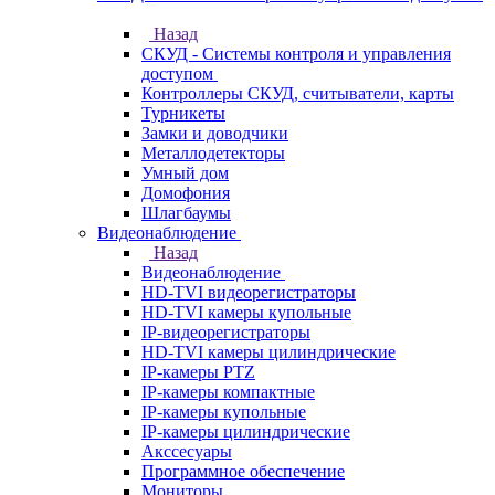
Назад
СКУД - Системы контроля и управления
доступом
Контроллеры СКУД, считыватели, карты
Турникеты
Замки и доводчики
Металлодетекторы
Умный дом
Домофония
Шлагбаумы
Видеонаблюдение
Назад
Видеонаблюдение
HD-TVI видеорегистраторы
HD-TVI камеры купольные
IP-видеорегистраторы
HD-TVI камеры цилиндрические
IP-камеры PTZ
IP-камеры компактные
IP-камеры купольные
IP-камеры цилиндрические
Акссесуары
Программное обеспечение
Мониторы