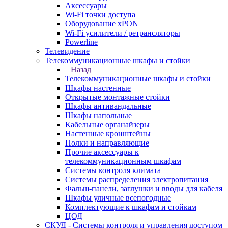
Аксессуары
Wi-Fi точки доступа
Оборудование хPON
Wi-Fi усилители / ретрансляторы
Powerline
Телевидение
Телекоммуникационные шкафы и стойки
Назад
Телекоммуникационные шкафы и стойки
Шкафы настенные
Открытые монтажные стойки
Шкафы антивандальные
Шкафы напольные
Кабельные органайзеры
Настенные кронштейны
Полки и направляющие
Прочие аксессуары к
телекоммуникационным шкафам
Системы контроля климата
Системы распределения электропитания
Фальш-панели, заглушки и вводы для кабеля
Шкафы уличные всепогодные
Комплектующие к шкафам и стойкам
ЦОД
СКУД - Системы контроля и управления доступом