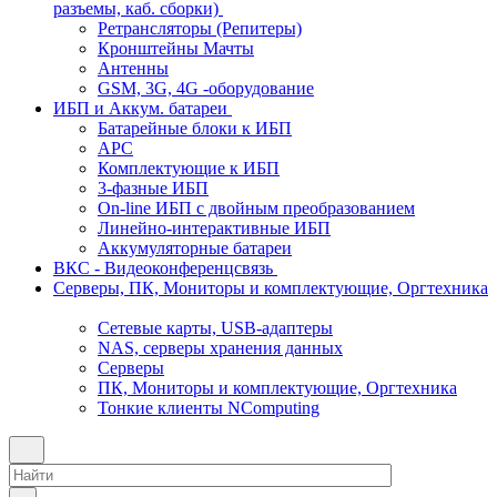
разъемы, каб. сборки)
Ретрансляторы (Репитеры)
Кронштейны Мачты
Антенны
GSM, 3G, 4G -оборудование
ИБП и Аккум. батареи
Батарейные блоки к ИБП
APC
Комплектующие к ИБП
3-фазные ИБП
On-line ИБП с двойным преобразованием
Линейно-интерактивные ИБП
Аккумуляторные батареи
ВКС - Видеоконференцсвязь
Серверы, ПК, Мониторы и комплектующие, Оргтехника
Сетевые карты, USB-адаптеры
NAS, серверы хранения данных
Серверы
ПК, Мониторы и комплектующие, Оргтехника
Тонкие клиенты NComputing