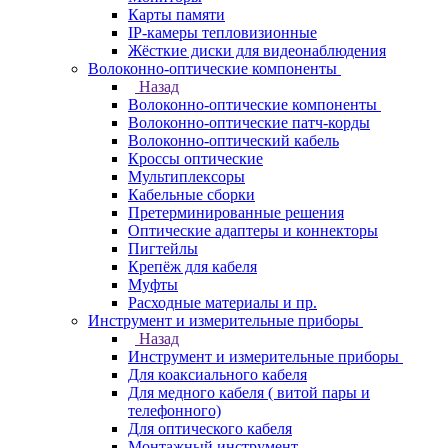
Карты памяти
IP-камеры тепловизионные
Жёсткие диски для видеонаблюдения
Волоконно-оптические компоненты
Назад
Волоконно-оптические компоненты
Волоконно-оптические патч-корды
Волоконно-оптический кабель
Кроссы оптические
Мультиплексоры
Кабельные сборки
Претерминированные решения
Оптические адаптеры и коннекторы
Пигтейлы
Крепёж для кабеля
Муфты
Расходные материалы и пр.
Инструмент и измерительные приборы
Назад
Инструмент и измерительные приборы
Для коаксиального кабеля
Для медного кабеля ( витой пары и
телефонного)
Для оптического кабеля
Монтажный инструмент