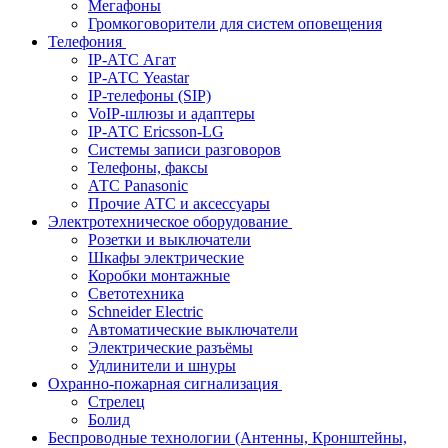
Мегафоны
Громкоговорители для систем оповещения
Телефония
IP-АТС Агат
IP-АТС Yeastar
IP-телефоны (SIP)
VoIP-шлюзы и адаптеры
IP-АТС Ericsson-LG
Системы записи разговоров
Телефоны, факсы
АТС Panasonic
Прочие АТС и аксессуары
Электротехническое оборудование
Розетки и выключатели
Шкафы электрические
Коробки монтажные
Светотехника
Schneider Electric
Автоматические выключатели
Электрические разъёмы
Удлинители и шнуры
Охранно-пожарная сигнализация
Стрелец
Болид
Беспроводные технологии (Антенны, Кронштейны,