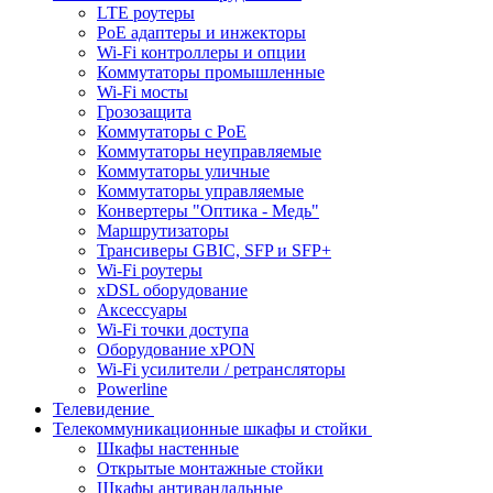
LTE роутеры
PoE адаптеры и инжекторы
Wi-Fi контроллеры и опции
Коммутаторы промышленные
Wi-Fi мосты
Грозозащита
Коммутаторы c PoE
Коммутаторы неуправляемые
Коммутаторы уличные
Коммутаторы управляемые
Конвертеры "Оптика - Медь"
Маршрутизаторы
Трансиверы GBIC, SFP и SFP+
Wi-Fi роутеры
xDSL оборудование
Аксессуары
Wi-Fi точки доступа
Оборудование хPON
Wi-Fi усилители / ретрансляторы
Powerline
Телевидение
Телекоммуникационные шкафы и стойки
Шкафы настенные
Открытые монтажные стойки
Шкафы антивандальные