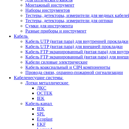
Монтажный инструмент
Наборы инструментов
Тестеры, детекторы, измерители для медных кабеле
Тестеры, детекторы, измерители для оптики
Сумки для инструмента
Разные приборы и инструмент
Кабель
Кабель UTP (витая пара) для внутренней прокладки
Кабель UTP (витая пара) для внешней прокладки
Кабель FTP экранированный (витая пара) для внут
Кабель FTP экранированный (витая пара) для внеш
Кабели силовые электрические
Кабель коаксиальный и СВЧ компоненнты
Провода связи, охранно-пожарной сигнализации
Кабеленесущие системы
Лотки металлические
ДКС
ОСТЕК
IEK
Кабель-канал
IEK
SPL
Ecoplast
EKF