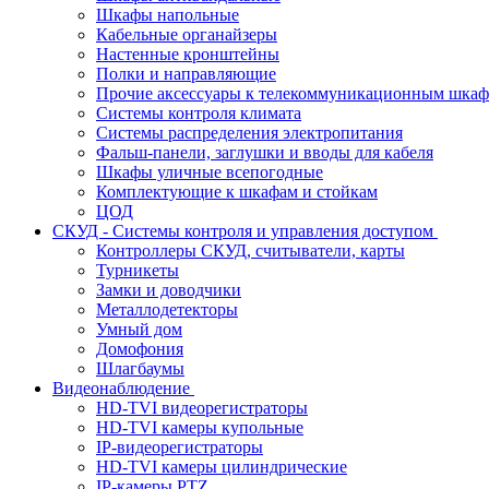
Шкафы напольные
Кабельные органайзеры
Настенные кронштейны
Полки и направляющие
Прочие аксессуары к телекоммуникационным шка
Системы контроля климата
Системы распределения электропитания
Фальш-панели, заглушки и вводы для кабеля
Шкафы уличные всепогодные
Комплектующие к шкафам и стойкам
ЦОД
СКУД - Системы контроля и управления доступом
Контроллеры СКУД, считыватели, карты
Турникеты
Замки и доводчики
Металлодетекторы
Умный дом
Домофония
Шлагбаумы
Видеонаблюдение
HD-TVI видеорегистраторы
HD-TVI камеры купольные
IP-видеорегистраторы
HD-TVI камеры цилиндрические
IP-камеры PTZ