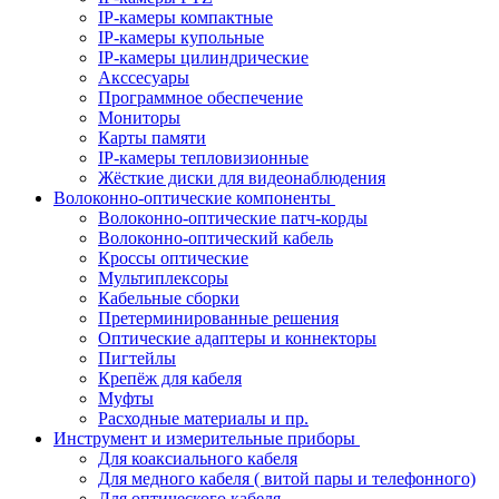
IP-камеры компактные
IP-камеры купольные
IP-камеры цилиндрические
Акссесуары
Программное обеспечение
Мониторы
Карты памяти
IP-камеры тепловизионные
Жёсткие диски для видеонаблюдения
Волоконно-оптические компоненты
Волоконно-оптические патч-корды
Волоконно-оптический кабель
Кроссы оптические
Мультиплексоры
Кабельные сборки
Претерминированные решения
Оптические адаптеры и коннекторы
Пигтейлы
Крепёж для кабеля
Муфты
Расходные материалы и пр.
Инструмент и измерительные приборы
Для коаксиального кабеля
Для медного кабеля ( витой пары и телефонного)
Для оптического кабеля