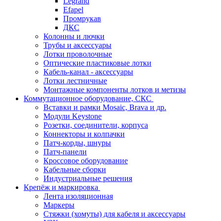
Legrand
Efapel
Промрукав
ДКС
Колонны и лючки
Трубы и аксессуары
Лотки проволочные
Оптические пластиковые лотки
Кабель-канал - аксессуары
Лотки лестничные
Монтажные компоненты лотков и метизы
Коммутационное оборудование, СКС
Вставки и рамки Mosaic, Brava и др.
Модули Keystone
Розетки, соединители, корпуса
Коннекторы и колпачки
Патч-корды, шнуры
Патч-панели
Кроссовое оборудование
Кабельные сборки
Индустриальные решения
Крепёж и маркировка
Лента изоляционная
Маркеры
Стяжки (хомуты) для кабеля и аксессуары