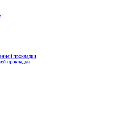
й
ренней прокладки
ней прокладки