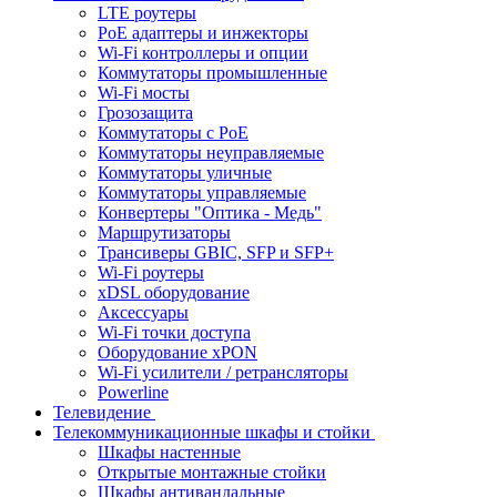
LTE роутеры
PoE адаптеры и инжекторы
Wi-Fi контроллеры и опции
Коммутаторы промышленные
Wi-Fi мосты
Грозозащита
Коммутаторы c PoE
Коммутаторы неуправляемые
Коммутаторы уличные
Коммутаторы управляемые
Конвертеры "Оптика - Медь"
Маршрутизаторы
Трансиверы GBIC, SFP и SFP+
Wi-Fi роутеры
xDSL оборудование
Аксессуары
Wi-Fi точки доступа
Оборудование хPON
Wi-Fi усилители / ретрансляторы
Powerline
Телевидение
Телекоммуникационные шкафы и стойки
Шкафы настенные
Открытые монтажные стойки
Шкафы антивандальные