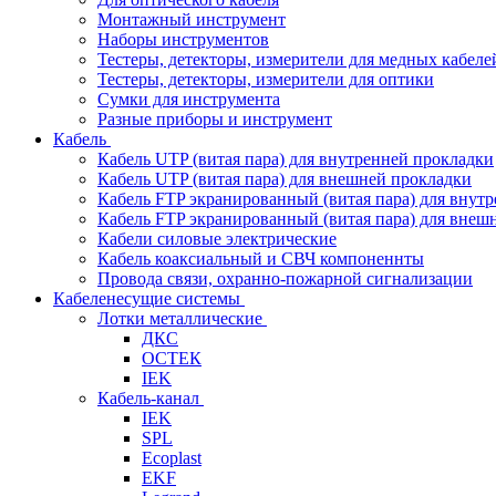
Монтажный инструмент
Наборы инструментов
Тестеры, детекторы, измерители для медных кабеле
Тестеры, детекторы, измерители для оптики
Сумки для инструмента
Разные приборы и инструмент
Кабель
Кабель UTP (витая пара) для внутренней прокладки
Кабель UTP (витая пара) для внешней прокладки
Кабель FTP экранированный (витая пара) для внут
Кабель FTP экранированный (витая пара) для внеш
Кабели силовые электрические
Кабель коаксиальный и СВЧ компоненнты
Провода связи, охранно-пожарной сигнализации
Кабеленесущие системы
Лотки металлические
ДКС
ОСТЕК
IEK
Кабель-канал
IEK
SPL
Ecoplast
EKF