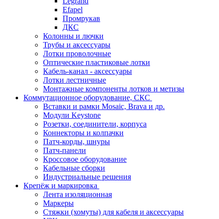
Legrand
Efapel
Промрукав
ДКС
Колонны и лючки
Трубы и аксессуары
Лотки проволочные
Оптические пластиковые лотки
Кабель-канал - аксессуары
Лотки лестничные
Монтажные компоненты лотков и метизы
Коммутационное оборудование, СКС
Вставки и рамки Mosaic, Brava и др.
Модули Keystone
Розетки, соединители, корпуса
Коннекторы и колпачки
Патч-корды, шнуры
Патч-панели
Кроссовое оборудование
Кабельные сборки
Индустриальные решения
Крепёж и маркировка
Лента изоляционная
Маркеры
Стяжки (хомуты) для кабеля и аксессуары