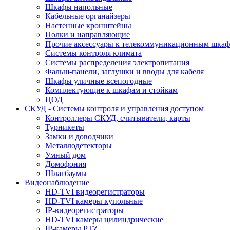
Шкафы напольные
Кабельные органайзеры
Настенные кронштейны
Полки и направляющие
Прочие аксессуары к телекоммуникационным шка
Системы контроля климата
Системы распределения электропитания
Фальш-панели, заглушки и вводы для кабеля
Шкафы уличные всепогодные
Комплектующие к шкафам и стойкам
ЦОД
СКУД - Системы контроля и управления доступом
Контроллеры СКУД, считыватели, карты
Турникеты
Замки и доводчики
Металлодетекторы
Умный дом
Домофония
Шлагбаумы
Видеонаблюдение
HD-TVI видеорегистраторы
HD-TVI камеры купольные
IP-видеорегистраторы
HD-TVI камеры цилиндрические
IP-камеры PTZ