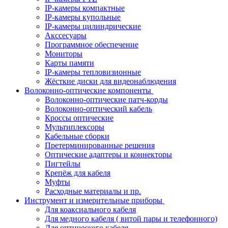
IP-камеры компактные
IP-камеры купольные
IP-камеры цилиндрические
Акссесуары
Программное обеспечение
Мониторы
Карты памяти
IP-камеры тепловизионные
Жёсткие диски для видеонаблюдения
Волоконно-оптические компоненты
Волоконно-оптические патч-корды
Волоконно-оптический кабель
Кроссы оптические
Мультиплексоры
Кабельные сборки
Претерминированные решения
Оптические адаптеры и коннекторы
Пигтейлы
Крепёж для кабеля
Муфты
Расходные материалы и пр.
Инструмент и измерительные приборы
Для коаксиального кабеля
Для медного кабеля ( витой пары и телефонного)
Для оптического кабеля