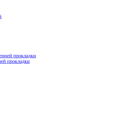
й
ренней прокладки
ней прокладки